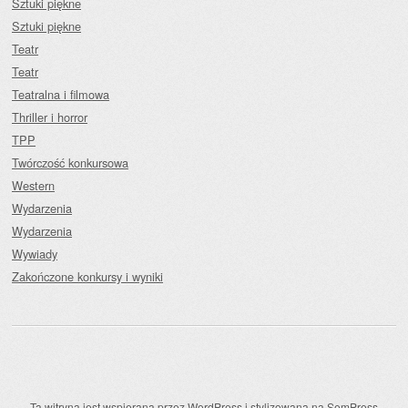
Sztuki piękne
Sztuki piękne
Teatr
Teatr
Teatralna i filmowa
Thriller i horror
TPP
Twórczość konkursowa
Western
Wydarzenia
Wydarzenia
Wywiady
Zakończone konkursy i wyniki
Ta witryna jest wspierana przez
WordPress
i stylizowana na
SemPress