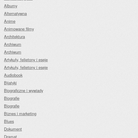
Albumy
Alternatywna
Anime
Animowane filmy
Architektura
Archiwum
Archiwum
Artykuły, felietony i eseje
Artykuły, felietony i eseje
Audiobook
Bijatyki
Biograficzne i wywiady
Biografie
Biografie
Biznes i marketing
Blues
Dokument
Dramat