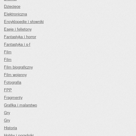
Dziecięce
Elektroniczna
Encyklopedie i słowniki
Eseje i felietony
Fantastyka i horror
Fantastyka i s-f
Film
Film
Film biograficzny
Film wojenny
Fotografia
FPP
Fragmenty
Grafika i malarstwo
Gry
Gry
Historia
Hobby i poradniki