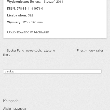
Wydawnictwo:
Bellona , Styczeń 2011
ISBN:
978-83-11-11971-0
Liczba stron:
392
Wymiary:
125 x 195 mm
Opublikowano
w
Archiwum
Zobacz wpisy
←
Sucker Punch nowe spoty, reżyser o
Priest – nowy trailer
→
filmie
Szukaj:
Kategorie
Akcja i przygoda