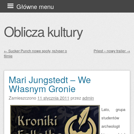
Przejdź
Główne menu
do
treści
Oblicza kultury
←
Sucker Punch nowe spoty, reżyser o
Priest – nowy trailer
→
filmie
Zobacz wpisy
Mari Jungstedt – We
Własnym Gronie
Zamieszczono
11 stycznia 2011
przez
admin
Lato, grupa
studentów
archeologii