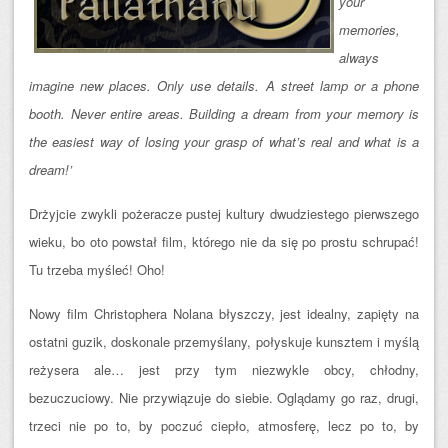
your
memories,
always
imagine new places. Only use details. A street lamp or a phone
booth. Never entire areas. Building a dream from your memory is
the easiest way of losing your grasp of what’s real and what is a
dream!’
Drżyjcie zwykli pożeracze pustej kultury dwudziestego pierwszego
wieku, bo oto powstał film, którego nie da się po prostu schrupać!
Tu trzeba myśleć! Oho!
Nowy film Christophera Nolana błyszczy, jest idealny, zapięty na
ostatni guzik, doskonale przemyślany, połyskuje kunsztem i myślą
reżysera ale… jest przy tym niezwykle obcy, chłodny,
bezuczuciowy. Nie przywiązuje do siebie. Oglądamy go raz, drugi,
trzeci nie po to, by poczuć ciepło, atmosferę, lecz po to, by