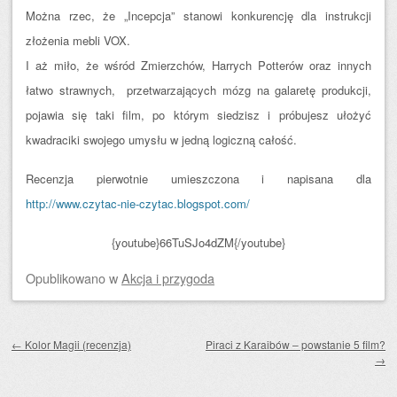
Można rzec, że „Incepcja” stanowi konkurencję dla instrukcji
złożenia mebli VOX.
I aż miło, że wśród Zmierzchów, Harrych Potterów oraz innych
łatwo strawnych, przetwarzających mózg na galaretę produkcji,
pojawia się taki film, po którym siedzisz i próbujesz ułożyć
kwadraciki swojego umysłu w jedną logiczną całość.
Recenzja pierwotnie umieszczona i napisana dla
http://www.czytac-nie-czytac.blogspot.com/
{youtube}66TuSJo4dZM{/youtube}
Opublikowano
w
Akcja i przygoda
Zobacz wpisy
←
Kolor Magii (recenzja)
Piraci z Karaibów – powstanie 5 film?
→