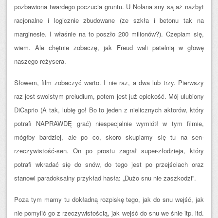
pozbawiona twardego poczucia gruntu. U Nolana sny są aż nazbyt
racjonalne i logicznie zbudowane (ze szkła i betonu tak na
marginesie. I właśnie na to poszło 200 milionów?). Czepiam się,
wiem. Ale chętnie zobaczę, jak Freud wali patelnią w głowę
naszego reżysera.
Słowem, film zobaczyć warto. I nie raz, a dwa lub trzy. Pierwszy
raz jest swoistym preludium, potem jest już epickość. Mój ulubiony
DiCaprio (A tak, lubię go! Bo to jeden z nielicznych aktorów, który
potrafi NAPRAWDĘ grać) niespecjalnie wymiótł w tym filmie,
mógłby bardziej, ale po co, skoro skupiamy się tu na sen-
rzeczywistość-sen. On po prostu zagrał super-złodzieja, który
potrafi wkradać się do snów, do tego jest po przejściach oraz
stanowi paradoksalny przykład hasła: „Dużo snu nie zaszkodzi”.
Poza tym mamy tu dokładną rozpiskę tego, jak do snu wejść, jak
nie pomylić go z rzeczywistością, jak wejść do snu we śnie itp. itd.