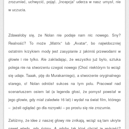
zrozumieć, uchwycić, pojąć. „Incepcja” uderza w nasz umysł, nie
w uczucia.
Zdawałoby się, że Nolan nie podaje nam nic nowego. Sny?
Realność? To może „Matrix” lub „Avatar”, bo najwidoczniej
ostatnim krzykiem mody jest zasypianie z jakimiś przewodami w
głowie i nie tylko. Ale zakładając, że wszystko już było, sztuka
polega nie na stworzeniu czegoś nowego (Choć niektórym to wciąż
się udaje. Taaak, piję do Murakamiego), a stworzenie oryginalnego
starego, o! Nolan odniósł sukces na tym polu. Pracował nad
scenariuszem osiem lat (a legenda głosi, że pomysł powstał w
jego głowie, gdy miał zaledwie 16 lat) i wydał na świat film, którego
– jeżeli oglądać go dla rozrywki – po prostu się nie zrozumie.
Załóżmy, że idee z naszej głowy nie znikają, wciąż są tam ukryte
nawet wtedy, gdy śnimy. A gdyby tak ktoś chciał je wykraść?