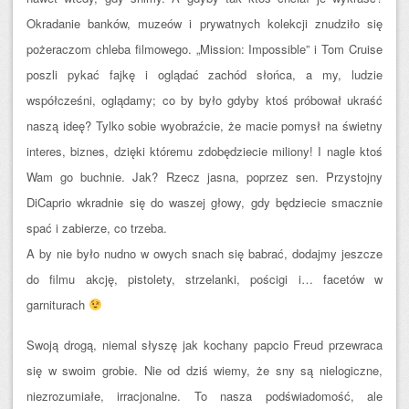
Okradanie banków, muzeów i prywatnych kolekcji znudziło się
pożeraczom chleba filmowego. „Mission: Impossible” i Tom Cruise
poszli pykać fajkę i oglądać zachód słońca, a my, ludzie
współcześni, oglądamy; co by było gdyby ktoś próbował ukraść
naszą ideę? Tylko sobie wyobraźcie, że macie pomysł na świetny
interes, biznes, dzięki któremu zdobędziecie miliony! I nagle ktoś
Wam go buchnie. Jak? Rzecz jasna, poprzez sen. Przystojny
DiCaprio wkradnie się do waszej głowy, gdy będziecie smacznie
spać i zabierze, co trzeba.
A by nie było nudno w owych snach się babrać, dodajmy jeszcze
do filmu akcję, pistolety, strzelanki, pościgi i… facetów w
garniturach
Swoją drogą, niemal słyszę jak kochany papcio Freud przewraca
się w swoim grobie. Nie od dziś wiemy, że sny są nielogiczne,
niezrozumiałe, irracjonalne. To nasza podświadomość, ale