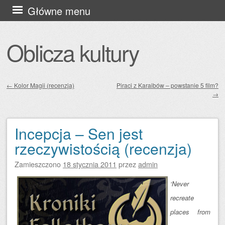
Przejdź
Główne menu
do
treści
Oblicza kultury
←
Kolor Magii (recenzja)
Piraci z Karaibów – powstanie 5 film?
→
Zobacz wpisy
Incepcja – Sen jest
rzeczywistością (recenzja)
Zamieszczono
18 stycznia 2011
przez
admin
‘Never
recreate
places from