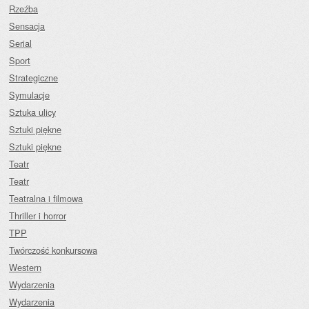
Rzeźba
Sensacja
Serial
Sport
Strategiczne
Symulacje
Sztuka ulicy
Sztuki piękne
Sztuki piękne
Teatr
Teatr
Teatralna i filmowa
Thriller i horror
TPP
Twórczość konkursowa
Western
Wydarzenia
Wydarzenia