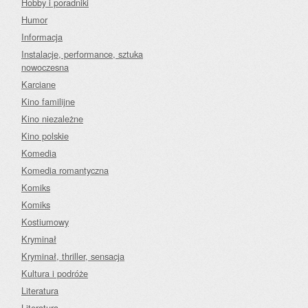
Hobby i poradniki
Humor
Informacja
Instalacje, performance, sztuka
nowoczesna
Karciane
Kino familijne
Kino niezależne
Kino polskie
Komedia
Komedia romantyczna
Komiks
Komiks
Kostiumowy
Kryminał
Kryminał, thriller, sensacja
Kultura i podróże
Literatura
Literatura