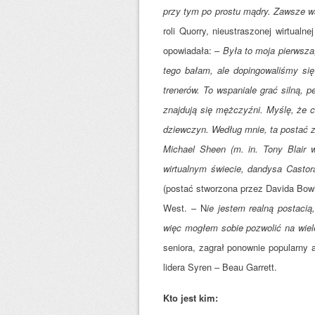
przy tym po prostu mądry. Zawsze w
roli Quorry, nieustraszonej wirtualn
opowiadała: –
Była to moja pierwsza
tego bałam, ale dopingowaliśmy si
trenerów. To wspaniale grać silną, p
znajdują się mężczyźni. Myślę, że c
dziewczyn. Według mnie, ta postać z
Michael Sheen (m. in. Tony Blair w
wirtualnym świecie, dandysa Castora
(postać stworzona przez Davida Bowi
West. – N
ie jestem realną postac
więc mogłem sobie pozwolić na wiel
seniora, zagrał ponownie popularny ak
lidera Syren – Beau Garrett.
Kto jest kim: