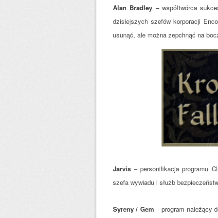
Alan Bradley
– współtwórca sukces
dzisiejszych szefów korporacji Enc
usunąć, ale można zepchnąć na boczn
Jarvis
– personifikacja programu C
szefa wywiadu i służb bezpieczeństw
Syreny / Gem
– program należący d