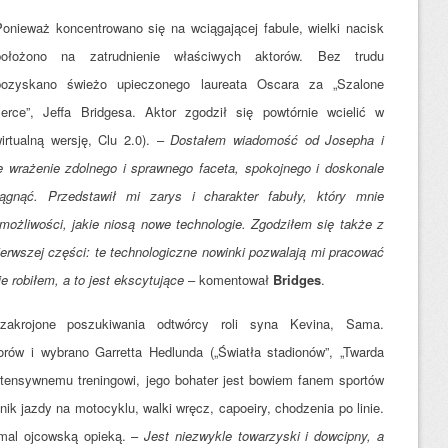
Ponieważ koncentrowano się na wciągającej fabule, wielki nacisk
położono na zatrudnienie w
łaściwych aktorów. Bez trudu
pozyskano świeżo upieczonego laureata Oscara za „Szalone
serce”, Jeffa Bridgesa. Aktor zgodził się powtórnie wcielić w
rtualną wersję, Clu 2.0). –
Dostałem wiadomość od Josepha i
e wrażenie zdolnego i sprawnego faceta, spokojnego i doskonale
gnąć. Przedstawił mi zarys i charakter fabuły, który mnie
możliwości, jakie niosą nowe technologie. Zgodziłem się także z
erwszej części: te technologiczne nowinki pozwalają mi pracować
e robiłem, a to jest ekscytujące
– komentował
Bridges
.
akrojone poszukiwania odtwórcy roli syna Kevina, Sama.
rów i wybrano Garretta Hedlunda („Światła stadionów”, „Twarda
ntensywnemu treningowi, jego bohater jest bowiem fanem sportów
k jazdy na motocyklu, walki wręcz, capoeiry, chodzenia po linie.
emal ojcowską opieką. –
Jest niezwykle towarzyski i dowcipny, a