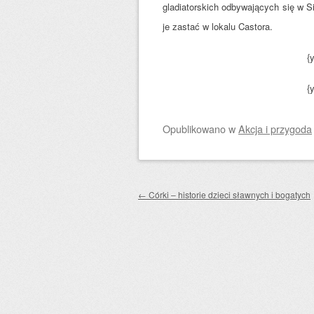
gladiatorskich odbywających się w Si
je zastać w lokalu Castora.
{
{
Opublikowano
w
Akcja i przygoda
Zobacz wpisy
←
Córki – historie dzieci sławnych i bogatych