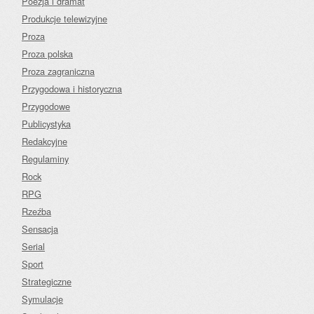
Poezja i dramat
Produkcje telewizyjne
Proza
Proza polska
Proza zagraniczna
Przygodowa i historyczna
Przygodowe
Publicystyka
Redakcyjne
Regulaminy
Rock
RPG
Rzeźba
Sensacja
Serial
Sport
Strategiczne
Symulacje