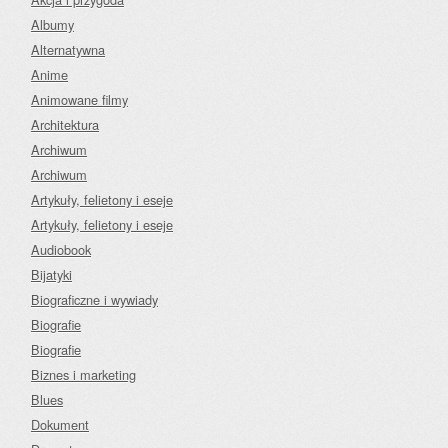
Albumy
Alternatywna
Anime
Animowane filmy
Architektura
Archiwum
Archiwum
Artykuły, felietony i eseje
Artykuły, felietony i eseje
Audiobook
Bijatyki
Biograficzne i wywiady
Biografie
Biografie
Biznes i marketing
Blues
Dokument