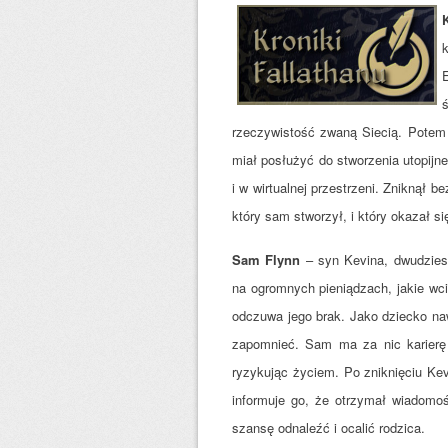
rzeczywistość zwaną Siecią. Potem 
miał posłużyć do stworzenia utopijn
i w wirtualnej przestrzeni. Zniknął b
który sam stworzył, i który okazał si
Sam Flynn
– syn Kevina, dwudziest
na ogromnych pieniądzach, jakie wcią
odczuwa jego brak. Jako dziecko na
zapomnieć. Sam ma za nic karierę 
ryzykując życiem. Po zniknięciu Ke
informuje go, że otrzymał wiadomo
szansę odnaleźć i ocalić rodzica.