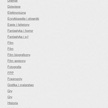
Dramat
Dziecięce
Elektroniczna
Encyklopedie i słowniki
Eseje i felietony
Fantastyka i horror
Fantastyka i s-f
Film
Film
Film biograficzny
Film wojenny
Fotografia
FPP
Fragmenty
Grafika i malarstwo
Gry
Gry
Historia