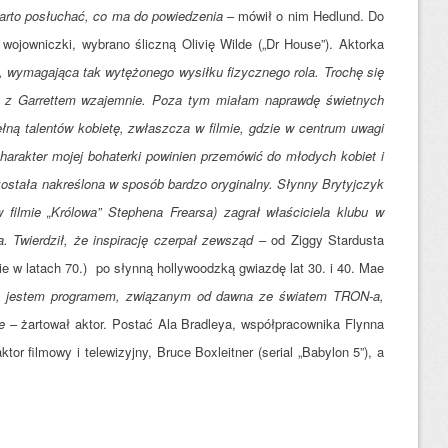
arto posłuchać, co ma do powiedzenia
– mówił o nim Hedlund. Do
ej wojowniczki, wybrano śliczną Olivię Wilde („Dr House”). Aktorka
, wymagająca tak wytężonego wysiłku fizycznego rola. Trochę się
ę z Garrettem wzajemnie. Poza tym miałam naprawdę świetnych
ełną talentów kobietę, zwłaszcza w filmie, gdzie w centrum uwagi
harakter mojej bohaterki powinien przemówić do młodych kobiet i
ostała nakreślona w sposób bardzo oryginalny. Słynny Brytyjczyk
 filmie „Królowa” Stephena Frearsa) zagrał właściciela klubu w
. Twierdził, że inspirację czerpał zewsząd
– od Ziggy Stardusta
e w latach 70.) po słynną hollywoodzką gwiazdę lat 30. i 40. Mae
ią, jestem programem, związanym od dawna ze światem TRON-a,
e
– żartował aktor. Postać Ala Bradleya, współpracownika Flynna
tor filmowy i telewizyjny, Bruce Boxleitner (serial „Babylon 5”), a