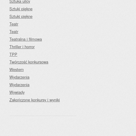
Sztuka ulicy
Sztuki piękne
Sztuki piękne
Teatr
Teatr
Teatralna i filmowa
Thriller i horror
TPP
Twórczość konkursowa
Western
Wydarzenia
Wydarzenia
Wywiady
Zakończone konkursy i wyniki