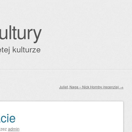
ultury
tej kulturze
Juliet, Naga – Nick Hornby (recenzja)
→
cie
rzez
admin