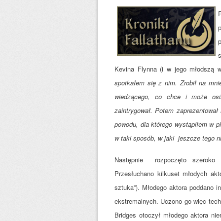
Kevina Flynna (i w jego młodszą wi
spotkałem się z nim. Zrobił na mni
wiedzącego, co chce i może osią
zaintrygował. Potem zaprezentował 
powodu, dla którego wystąpiłem w pi
w taki sposób, w jaki jeszcze tego ni
Następnie rozpoczęto szeroko z
Przesłuchano kilkuset młodych akto
sztuka”). Młodego aktora poddano i
ekstremalnych. Uczono go więc techni
Bridges otoczył młodego aktora ni