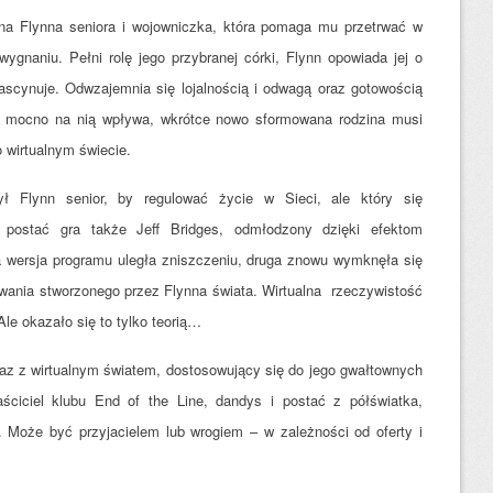
na Flynna seniora i wojowniczka, która pomaga mu przetrwać w
ygnaniu. Pełni rolę jego przybranej córki, Flynn opowiada jej o
ascynuje. Odwzajemnia się lojalnością i odwagą oraz gotowością
a mocno na nią wpływa, wkrótce nowo sformowana rodzina musi
 wirtualnym świecie.
ył Flynn senior, by regulować życie w Sieci, ale który się
ę postać gra także Jeff Bridges, odmłodzony dzięki efektom
a wersja programu uległa zniszczeniu, druga znowu wymknęła się
owania stworzonego przez Flynna świata. Wirtualna rzeczywistość
Ale okazało się to tylko teorią…
az z wirtualnym światem, dostosowujący się do jego gwałtownych
aściciel klubu End of the Line, dandys i postać z półświatka,
i. Może być przyjacielem lub wrogiem – w zależności od oferty i