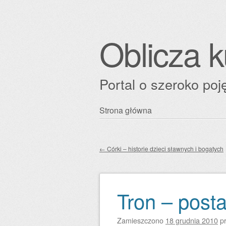
Oblicza k
Portal o szeroko poję
Przejdź
Strona główna
Główne menu
do
treści
←
Córki – historie dzieci sławnych i bogatych
Zobacz wpisy
Tron – posta
Zamieszczono
18 grudnia 2010
p