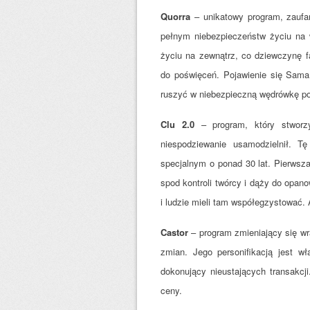
Quorra
– unikatowy program, zaufa
pełnym niebezpieczeństw życiu na w
życiu na zewnątrz, co dziewczynę f
do poświęceń. Pojawienie się Sam
ruszyć w niebezpieczną wędrówkę po
Clu 2.0
– program, który stworz
niespodziewanie usamodzielnił. T
specjalnym o ponad 30 lat. Pierwsz
spod kontroli twórcy i dąży do opan
i ludzie mieli tam współegzystować. 
Castor
– program zmieniający się wr
zmian. Jego personifikacją jest wł
dokonujący nieustających transakcj
ceny.