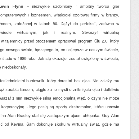
Kevin Flynn
– niezwykle uzdolniony i ambitny twórca gier
komputerowych i biznesmen, właściciel czołowej firmy w branży,
Encom, założonej w latach 80. Dążył do perfekcji, zarówno w
świecie wirtualnym, jak i realnym. Stworzył wirtualną
w tajemnicy przed otoczeniem opracował program Clu 2.0, który
ego nowego świata, łączącego to, co najlepsze w naszym świecie,
ez śladu w 1989 roku. Jak się okazuje, został uwięziony w świecie,
ę niedoskonały.
osiedmioletni buntownik, który dorastał bez ojca. Nie zależy mu
ż zarabia Encom, ciągle za to myśli o zniknięciu ojca i dotkliwie
wiązał z nim niezwykle silną emocjonalną więź, o czym nie może
korporacyjną. Jego pasją są sporty ekstremalne, które uprawia
vina Alan Bradley stał się zastępczym ojcem chłopaka. Gdy Alan
ść od Kevina, Sam dokonuje skoku w wirtualny świat, gdzie ma