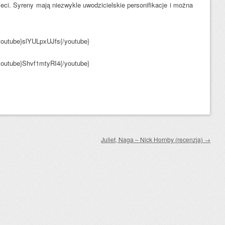
eci. Syreny mają niezwykle uwodzicielskie personifikacje i można
youtube}slYULpxUJfs{/youtube}
youtube}Shvf1mtyRI4{/youtube}
Juliet, Naga – Nick Hornby (recenzja)
→