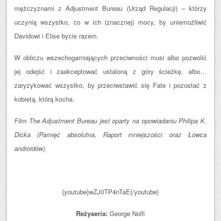
mężczyznami z Adjustment Bureau (Urząd Regulacji) – którzy
uczynią wszystko, co w ich (znacznej) mocy, by uniemożliwić
Davidowi i Elise bycie razem.
W obliczu wszechogarniających przeciwności musi albo pozwolić
jej odejść i zaakceptować ustaloną z góry ścieżkę, albo…
zaryzykować wszystko, by przeciwstawić się Fate i pozostać z
kobietą, którą kocha.
Film The Adjustment Bureau jest oparty na opowiadaniu Philipa K.
Dicka (Pamięć absolutna, Raport mniejszości oraz Łowca
androidów).
{youtube}wZJ0TP4nTaE{/youtube}
Reżyseria:
George Nolfi