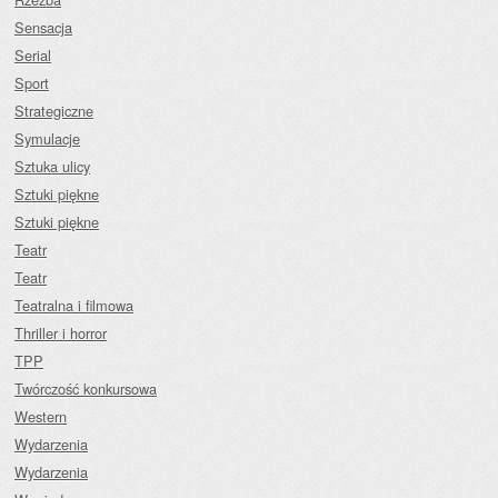
Sensacja
Serial
Sport
Strategiczne
Symulacje
Sztuka ulicy
Sztuki piękne
Sztuki piękne
Teatr
Teatr
Teatralna i filmowa
Thriller i horror
TPP
Twórczość konkursowa
Western
Wydarzenia
Wydarzenia