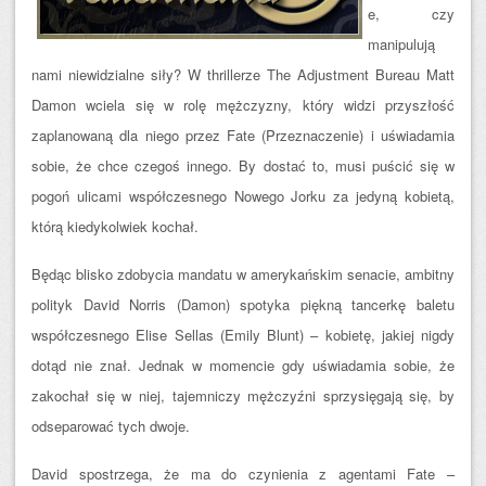
e, czy
manipulują
nami niewidzialne siły? W thrillerze The Adjustment Bureau Matt
Damon wciela się w rolę mężczyzny, który widzi przyszłość
za
planowaną dla niego przez Fate (Przeznaczenie) i uświadamia
sobie, że chce czegoś innego. By dostać to, musi puścić się w
pogoń ulicami współczesnego Nowego Jorku za jedyną kobietą,
którą kiedykolwiek kochał.
Będąc blisko zdobycia mandatu w amerykańskim senacie, ambitny
polityk David Norris (Damon) spotyka piękną tancerkę baletu
współczesnego Elise Sellas (Emily Blunt) – kobietę, jakiej nigdy
dotąd nie znał. Jednak w momencie gdy uświadamia sobie, że
zakochał się w niej, tajemniczy mężczyźni sprzysięgają się, by
odseparować tych dwoje.
David spostrzega, że ma do czynienia z agentami Fate –