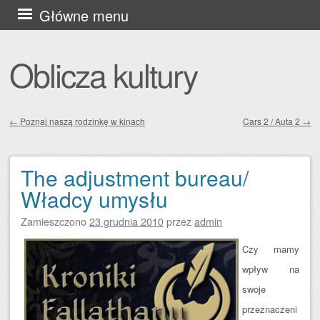
Przejdź
Główne menu
do
treści
Oblicza kultury
←
Poznaj naszą rodzinkę w kinach
Cars 2 / Auta 2
→
Zobacz wpisy
The adjustment bureau/
Władcy umysłu
Zamieszczono
23 grudnia 2010
przez
admin
Czy mamy
wpływ na
swoje
przeznaczeni