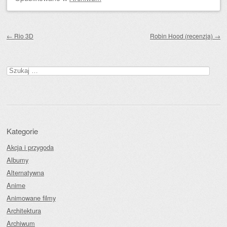
Zobacz wpisy
←
Rio 3D
Robin Hood (recenzja)
→
Szukaj:
Kategorie
Akcja i przygoda
Albumy
Alternatywna
Anime
Animowane filmy
Architektura
Archiwum