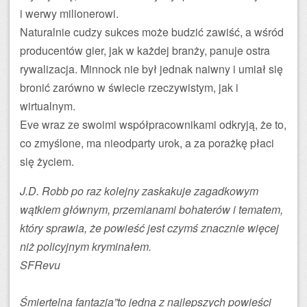
i werwy milionerowi.
Naturalnie cudzy sukces może budzić zawiść, a wśród
producentów gier, jak w każdej branży, panuje ostra
rywalizacja. Minnock nie był jednak naiwny i umiał się
bronić zarówno w świecie rzeczywistym, jak i
wirtualnym.
Eve wraz ze swoimi współpracownikami odkryją, że to,
co zmyślone, ma nieodparty urok, a za porażkę płaci
się życiem.
J.D. Robb po raz kolejny zaskakuje zagadkowym
wątkiem głównym, przemianami bohaterów i tematem,
który sprawia, że powieść jest czymś znacznie więcej
niż policyjnym kryminałem.
SFRevu
Śmiertelna fantazja”to jedna z najlepszych powieści