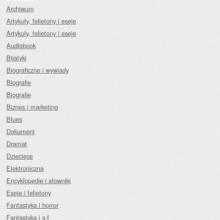
Archiwum
Artykuły, felietony i eseje
Artykuły, felietony i eseje
Audiobook
Bijatyki
Biograficzne i wywiady
Biografie
Biografie
Biznes i marketing
Blues
Dokument
Dramat
Dziecięce
Elektroniczna
Encyklopedie i słowniki
Eseje i felietony
Fantastyka i horror
Fantastyka i s-f