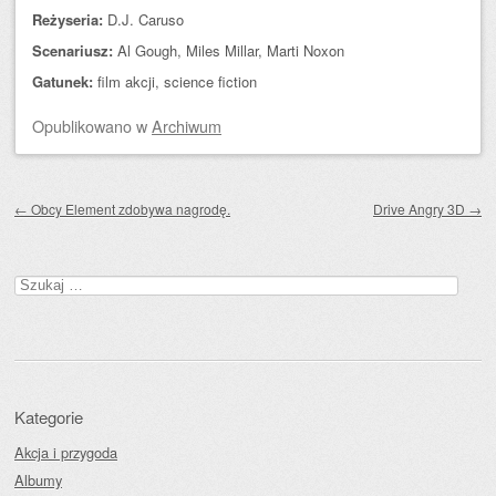
Reżyseria:
D.J. Caruso
Scenariusz:
Al Gough, Miles Millar, Marti Noxon
Gatunek:
film akcji, science fiction
Opublikowano
w
Archiwum
Zobacz wpisy
←
Obcy Element zdobywa nagrodę.
Drive Angry 3D
→
Szukaj:
Kategorie
Akcja i przygoda
Albumy