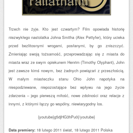
Trzech nie żyje. Kto jest czwartym? Film opowiada historię
niezwykłego nastolatka Johna Smitha (Alex Pettyfer), który ucieka
przed bezlitosnymi wrogami, posłanymi, by go zniszczyć.
Zmieniając swoją tożsamość, przeprowadzając się z miasta do
miasta wraz ze swym opiekunem Henrim (Timothy Olyphant), John
jest zawsze kimś nowym, bez żadnych powiązań z przeszłością.
W małym miasteczku stanu Ohio John napotyka na
niespodziewane, niepozostające bez wpływu na jego życie
zdarzenia – jego pierwszą miłość, nowe zdolności oraz relacje z
innymi, z którymi łączy go wspólny, niewiarygodny los.
{youtube}g5djHG3hPu0{/youtube}
Data premiery:
18 lutego 2011 świat, 18 lutego 2011 Polska