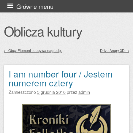
Przejdź
Główne menu
do
treści
Oblicza kultury
←
Obcy Element zdobywa nagrodę.
Drive Angry 3D
→
Zobacz wpisy
I am number four / Jestem
numerem cztery
Zamieszczono
5 grudnia 2010
przez
admin