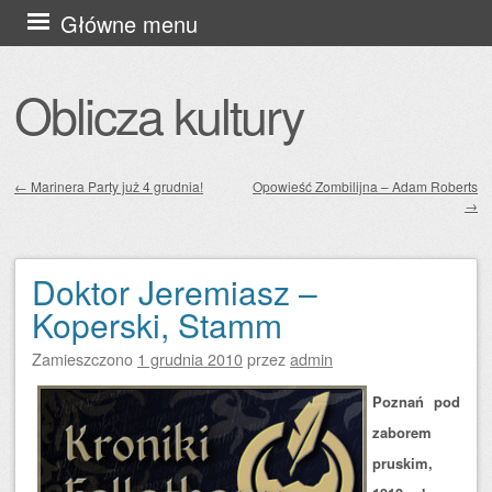
Przejdź
Główne menu
do
treści
Oblicza kultury
←
Marinera Party już 4 grudnia!
Opowieść Zombilijna – Adam Roberts
→
Zobacz wpisy
Doktor Jeremiasz –
Koperski, Stamm
Zamieszczono
1 grudnia 2010
przez
admin
P
oznań pod
zaborem
pruskim,