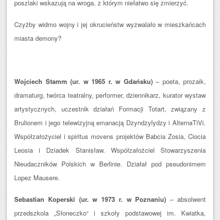
poszlaki wskazują na wroga, z którym niełatwo się zmierzyć.
Czyżby widmo wojny i jej okrucieństw wyzwalało w mieszkańcach
miasta demony?
Wojciech Stamm (ur. w 1965 r. w Gdańsku)
– poeta, prozaik,
dramaturg, twórca teatralny, performer, dziennikarz, kurator wystaw
artystycznych, uczestnik działań Formacji Totart, związany z
Brulionem i jego telewizyjną emanacją Dzyndzylydzy i AlternaTiVi.
Współzałożyciel i spiritus movens projektów Babcia Zosia, Ciocia
Leosia i Dziadek Stanisław. Współzałożciel Stowarzyszenia
Nieudaczników Polskich w Berlinie. Działał pod pseudonimem
Lopez Mausere.
Sebastian Koperski (ur. w 1973 r. w Poznaniu)
– absolwent
przedszkola „Słoneczko“ i szkoły podstawowej im. Kwiatka,