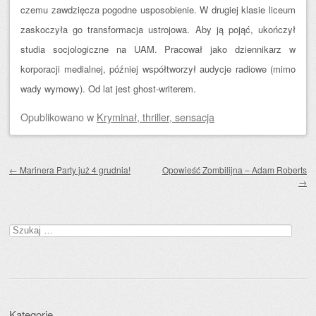
czemu zawdzięcza pogodne usposobienie. W drugiej klasie liceum
zaskoczyła go transformacja ustrojowa. Aby ją pojąć, ukończył
studia socjologiczne na UAM. Pracował jako dziennikarz w
korporacji medialnej, później współtworzył audycje radiowe (mimo
wady wymowy). Od lat jest ghost-writerem.
Opublikowano
w
Kryminał, thriller, sensacja
Zobacz wpisy
←
Marinera Party już 4 grudnia!
Opowieść Zombilijna – Adam Roberts
→
Szukaj:
Kategorie