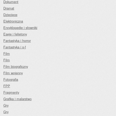
Dokument
Dramat
Dziecięce
Elektroniczna
Encyklopedie i słowniki
Eseje i felietony
Fantastyka i horror
Fantastyka i s-f
Film
Film
Film biograficzny
Film wojenny
Fotografia
FPP
Fragmenty
Grafika i malarstwo
Gry
Gry