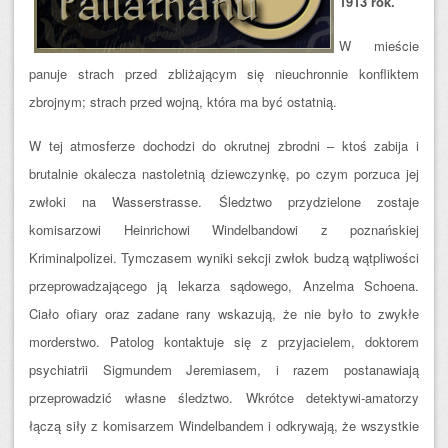
1913 rok.
W mieście
panuje strach przed zbliżającym się nieuchronnie konfliktem
zbrojnym; strach przed wojną, która ma być ostatnią.
W tej atmosferze dochodzi do okrutnej zbrodni – ktoś zabija i
brutalnie okalecza nastoletnią dziewczynkę, po czym porzuca jej
zwłoki na Wasserstrasse. Śledztwo przydzielone zostaje
komisarzowi Heinrichowi Windelbandowi z poznańskiej
Kriminalpolizei. Tymczasem wyniki sekcji zwłok budzą wątpliwości
przeprowadzającego ją lekarza sądowego, Anzelma Schoena.
Ciało ofiary oraz zadane rany wskazują, że nie było to zwykłe
morderstwo. Patolog ko
ntaktuje się z przyjacielem, doktorem
psychiatrii Sigmundem Jeremiasem, i razem postanawiają
przeprowadzić własne śledztwo. Wkrótce detektywi-amatorzy
łączą siły z komisarzem Windelbandem i odkrywają, że wszystkie