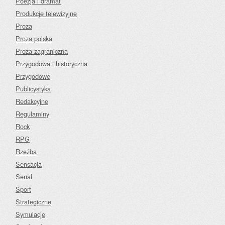
Poezja i dramat
Produkcje telewizyjne
Proza
Proza polska
Proza zagraniczna
Przygodowa i historyczna
Przygodowe
Publicystyka
Redakcyjne
Regulaminy
Rock
RPG
Rzeźba
Sensacja
Serial
Sport
Strategiczne
Symulacje