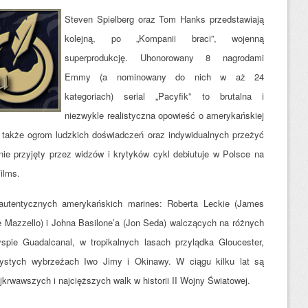
Steven Spielberg oraz Tom Hanks przedstawiają
kolejną, po „Kompanii braci”, wojenną
superprodukcję. Uhonorowany 8 nagrodami
Emmy (a nominowany do nich w aż 24
kategoriach) serial „Pacyfik” to brutalna i
niezwykle realistyczna opowieść o amerykańskiej
a także ogrom ludzkich doświadczeń oraz indywidualnych
przeżyć
nie przyjęty przez widzów i krytyków cykl debiutuje w Polsce na
ilms.
h autentycznych amerykańskich marines: Roberta Leckie (James
e Mazzello) i Johna Basilone’a (Jon Seda) walczących na różnych
spie Guadalcanal, w tropikalnych lasach przylądka Gloucester,
zystych wybrzeżach Iwo Jimy i Okinawy. W ciągu kilku lat są
krwawszych i najcięższych walk w historii II Wojny Światowej.