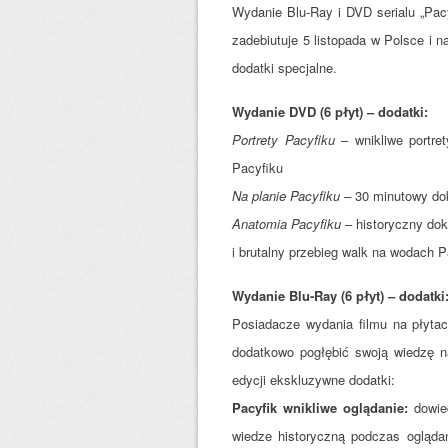
Wydanie Blu-Ray i DVD serialu „Pacyf
zadebiutuje 5 listopada w Polsce i
dodatki specjalne.
Wydanie DVD (6 płyt) – dodatki:
Portrety Pacyfiku
– wnikliwe portre
Pacyfiku
Na planie Pacyfiku
– 30 minutowy do
Anatomia Pacyfiku
– historyczny dok
i brutalny przebieg walk na wodach P
Wydanie Blu-Ray (6 płyt) – dodatki
Posiadacze wydania filmu na płytac
dodatkowo pogłębić swoją wiedzę n
edycji ekskluzywne dodatki:
Pacyfik wnikliwe oglądanie:
dowied
wiedze historyczną podczas oglądan