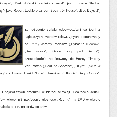
nnego”, „Park Jurajski: Zaginiony świat”) jako Eugene Sledge,
y”) jako Robert Leckie oraz Jon Seda („Dr House”, „Bad Boys 2”)
Za reżyserię serialu odpowiedzialni są jedni z
najlepszych twórców telewizyjnych: nominowany
do Emmy Jeremy Podeswa („Dynastia Tudorów”,
„Bez skazy”, „Sześć stóp pod ziemią”),
sześciokrotnie nominowany do Emmy Timothy
Van Patten („Rodzina Soprano”, „Rzym”, „Seks w
agrody Emmy David Nutter („Terminator. Kroniki Sary Connor”,
i najdroższych produkcji w historii telewizji. Realizacja serialu
rów, więcej niż nakręcenie głośnego „Rzymu” (na DVD w ofercie
zaledwie” 110 milionów dolarów.