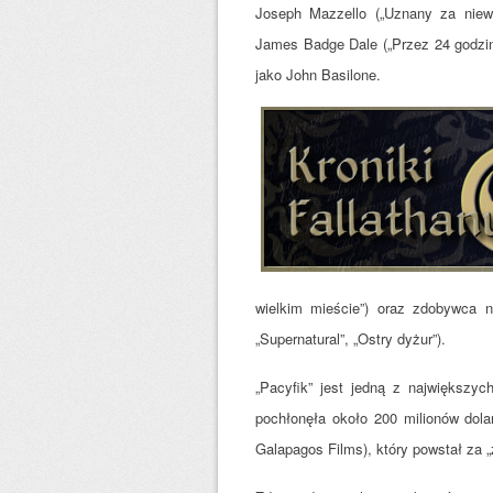
Joseph Mazzello („Uznany za niewi
James Badge Dale („Przez 24 godzin
jako John Basilone.
wielkim mieście”) oraz zdobywca n
„Supernatural”, „Ostry dyżur”).
„Pacyfik” jest jedną z największych 
pochłonęła około 200 milionów dola
Galapagos Films), który powstał za „