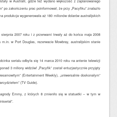
wstały w Australii, gdzie też wydano większość z zaplanowanego
n” po zakończeniu prac poinformował, że przy „Pacyfiku” znalazło
ma produkcja wygenerowała aż 180 milionów dolarów australijskich
0 sierpnia 2007 roku i z przerwami trwały aż do końca maja 2008
 m.in. w Port Douglas, rezerwacie Mowbray, australijskim stanie
inka serialu odbyła się 14 marca 2010 roku na antenie telewizji
ponad 3 miliony widzów! „Pacyfik” został entuzjastycznie przyjęty
niesamowitym” (Entertainment Weekly), „uniwersalnie doskonałym”
arcydziełem” (TV Guide).
nagrody Emmy, z których 8 zmieniło się w statuetki – w tym w
niserial”.