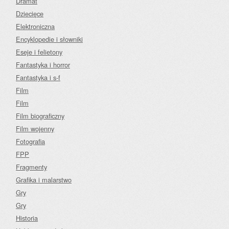
Dramat
Dziecięce
Elektroniczna
Encyklopedie i słowniki
Eseje i felietony
Fantastyka i horror
Fantastyka i s-f
Film
Film
Film biograficzny
Film wojenny
Fotografia
FPP
Fragmenty
Grafika i malarstwo
Gry
Gry
Historia