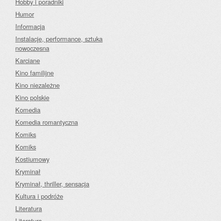
Hobby i poradniki
Humor
Informacja
Instalacje, performance, sztuka
nowoczesna
Karciane
Kino familijne
Kino niezależne
Kino polskie
Komedia
Komedia romantyczna
Komiks
Komiks
Kostiumowy
Kryminał
Kryminał, thriller, sensacja
Kultura i podróże
Literatura
Literatura