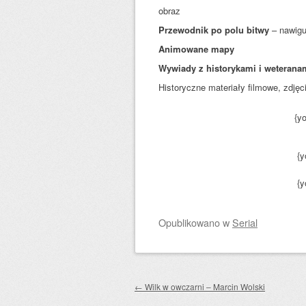
obraz
Przewodnik po polu bitwy
– nawigu
Animowane mapy
Wywiady z historykami i weteran
Historyczne materiały filmowe, zdjęc
{y
{y
{y
Opublikowano
w
Serial
Zobacz wpisy
←
Wilk w owczarni – Marcin Wolski