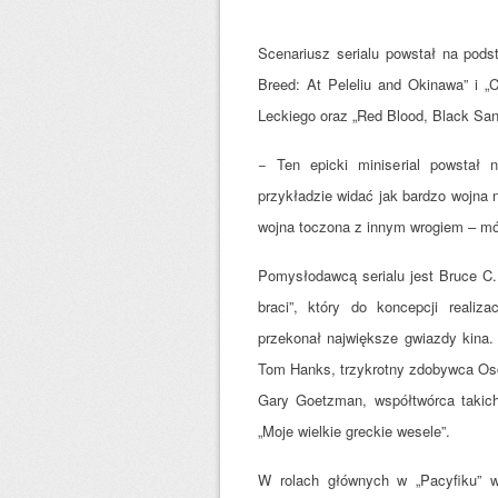
Scenariusz serialu powstał na pod
Breed: At Peleliu and Okinawa” i „
Leckiego oraz „Red Blood, Black Sa
− Ten epicki miniserial powstał n
przykładzie widać jak bardzo wojna n
wojna toczona z innym wrogiem – mówi
Pomysłodawcą serialu jest Bruce C
braci”, który do koncepcji realiza
przekonał największe gwiazdy kina
Tom Hanks, trzykrotny zdobywca Os
Gary Goetzman, współtwórca takich
„Moje wielkie greckie wesele”.
W rolach głównych w „Pacyfiku” wy