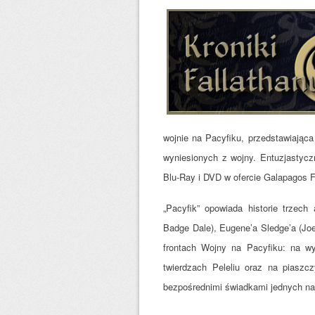
wojnie na Pacyfiku, przedstawiając
wyniesionych z wojny. Entuzjastycz
Blu-Ray i DVD w ofercie Galapagos F
„Pacyfik” opowiada historie trzec
Badge Dale), Eugene’a Sledge’a (Jo
frontach Wojny na Pacyfiku: na wy
twierdzach Peleliu oraz na piaszc
bezpośrednimi świadkami jednych naj