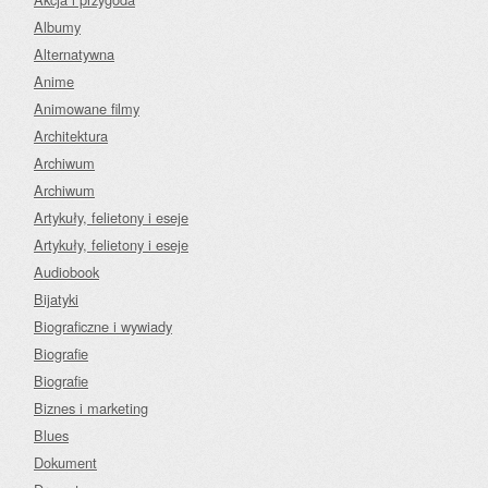
Albumy
Alternatywna
Anime
Animowane filmy
Architektura
Archiwum
Archiwum
Artykuły, felietony i eseje
Artykuły, felietony i eseje
Audiobook
Bijatyki
Biograficzne i wywiady
Biografie
Biografie
Biznes i marketing
Blues
Dokument