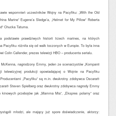
stawie wspomnień uczestników Wojny na Pacyfiku: „With the Old
China Marine” Eugene’a Sledge’a, „Helmet for My Pillow” Roberta
nd” Chucka Tatuma.
a podstawie prawdziwych historii trzech marines, na których
a Pacyfiku różniła się od walk toczonych w Europie. To była inna
 Colin Callender, prezes telewizji HBO – producenta serialu.
. McKenna, nagrodzony Emmy, jeden ze scenarzystów „Kompanii
cji telewizyjnej produkcji opowiadającej o Wojnie na Pacyfiku
. Producentami „Pacyfiku” są m.in. dwukrotny zdobywca Oscara®
cara® Steven Spielberg oraz dwukrotny zdobywca nagrody Emmy
 kinowych przebojów jak „Mamma Mia”, „Ekspres polarny” oraz
stąpili młodzi, ale mający już spore doświadczenie, aktorzy: