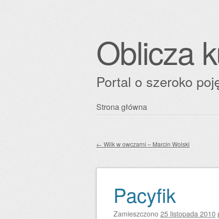
Oblicza k
Portal o szeroko poję
Przejdź
Strona główna
Główne menu
do
treści
←
Wilk w owczarni – Marcin Wolski
Zobacz wpisy
Pacyfik
Zamieszczono
25 listopada 2010