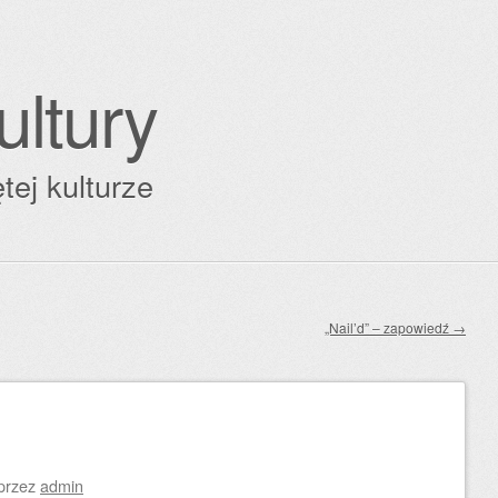
ultury
tej kulturze
„Nail’d” – zapowiedź
→
przez
admin