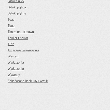
Sztuka ulicy
Sztuki piękne
Sztuki piękne
Teatr
Teatr
Teatralna i filmowa
Thriller i horror
TPP
Twórczość konkursowa
Western
Wydarzenia
Wydarzenia
Wywiady
Zakończone konkursy i wyniki