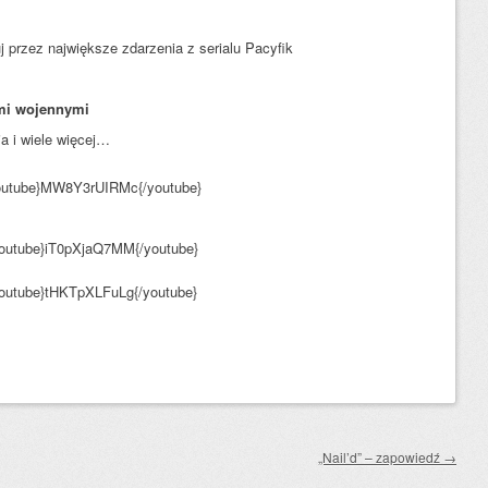
j przez największe zdarzenia z serialu Pacyfik
ami wojennymi
ia i wiele więcej…
outube}MW8Y3rUIRMc{/youtube}
outube}iT0pXjaQ7MM{/youtube}
outube}tHKTpXLFuLg{/youtube}
„Nail’d” – zapowiedź
→