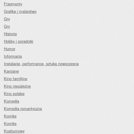
Fragmenty
Grafika i malarstwo
Gry
Gry
Historia
Hobby i poradniki
Humor
Informacja
Instalacje, performance, sztuka nowoczesna
Karciane
Kino familijne
Kino niezależne
Kino polskie
Komedia
Komedia romantyczna
Komiks
Komiks
Kostiumowy