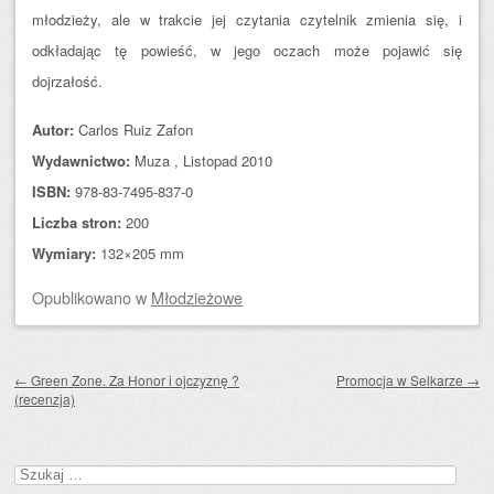
młodzieży, ale w trakcie jej czytania czytelnik zmienia się, i
odkładając tę powieść, w jego oczach może pojawić się
dojrzałość.
Autor:
Carlos Ruiz Zafon
Wydawnictwo:
Muza , Listopad 2010
ISBN:
978-83-7495-837-0
Liczba stron:
200
Wymiary:
132×205 mm
Opublikowano
w
Młodzieżowe
Zobacz wpisy
←
Green Zone. Za Honor i ojczyznę ?
Promocja w Selkarze
→
(recenzja)
Szukaj: