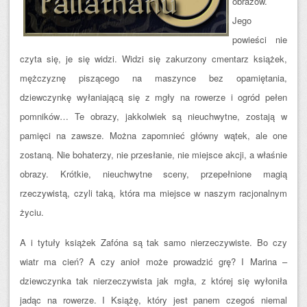
obrazów.
Jego
powieści nie
czyta się, je się widzi. Widzi się zakurzony cmentarz książek,
mężczyznę piszącego na maszynce bez opamiętania,
dziewczynkę wyłaniającą się z mgły na rowerze i ogród pełen
pomników… Te obrazy, jakkolwiek są nieuchwytne, zostają w
pamięci na zawsze. Można zapomnieć główny wątek, ale one
zostaną. Nie bohaterzy, nie przesłanie, nie miejsce akcji, a właśnie
obrazy. Krótkie, ni
euchwytne sceny, przepełnione magią
rzeczywistą, czyli taką, która ma miejsce w naszym racjonalnym
życiu.
A i tytuły książek Zafóna są tak samo nierzeczywiste. Bo czy
wiatr ma cień? A czy anioł może prowadzić grę? I Marina –
dziewczynka tak nierzeczywista jak mgła, z której się wyłoniła
jadąc na rowerze. I Książę, który jest panem czegoś niemal