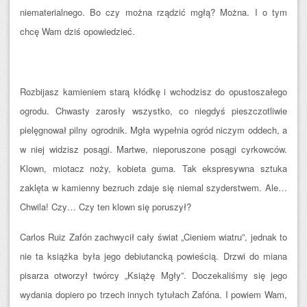
niematerialnego. Bo czy można rządzić mgłą? Można. I o tym
chcę Wam dziś opowiedzieć.
Rozbijasz kamieniem starą kłódkę i wchodzisz do opustoszałego
ogrodu. Chwasty zarosły wszystko, co niegdyś pieszczotliwie
pielęgnował pilny ogrodnik. Mgła wypełnia ogród niczym oddech, a
w niej widzisz posągi. Martwe, nieporuszone posągi cyrkowców.
Klown, miotacz noży, kobieta guma. Tak ekspresywna sztuka
zaklęta w kamienny bezruch zdaje się niemal szyderstwem. Ale…
Chwila! Czy… Czy ten klown się poruszył?
Carlos Ruiz Zafón zachwycił cały świat „Cieniem wiatru”, jednak to
nie ta książka była jego debiutancką powieścią. Drzwi do miana
pisarza otworzył twórcy „Książę Mgły”. Doczekaliśmy się jego
wydania dopiero po trzech innych tytułach Zafóna. I powiem Wam,