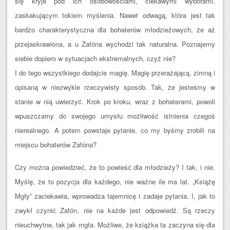
się kryje pod ich osobowościami, ciekawymi wyborami,
zaskakującym tokiem myślenia. Nawet odwagą, która jest tak
bardzo charakterystyczna dla bohaterów młodzieżowych, że aż
przejaskrawiona, a u Zafóna wychodzi tak naturalna. Poznajemy
siebie dopiero w sytuacjach ekstremalnych, czyż nie?
I do tego wszystkiego dodajcie magię. Magię przerażającą, zimną i
opisaną w niezwykle rzeczywisty sposób. Tak, że jesteśmy w
stanie w nią uwierzyć. Krok po kroku, wraz z bohaterami, powoli
wpuszczamy do swojego umysłu możliwość istnienia czegoś
nierealnego. A potem powstaje pytanie, co my byśmy zrobili na
miejscu bohaterów Zafóna?
Czy można powiedzieć, że to powieść dla młodzieży? I tak, i nie.
Myślę, że to pozycja dla każdego, nie ważne ile ma lat. „Książę
Mgły” zaciekawia, wprowadza tajemnicę i zadaje pytania. I, jak to
zwykł czynić Zafón, nie na każde jest odpowiedź. Są rzeczy
nieuchwytne, tak jak mgła. Możliwe, że książka ta zaczyna się dla