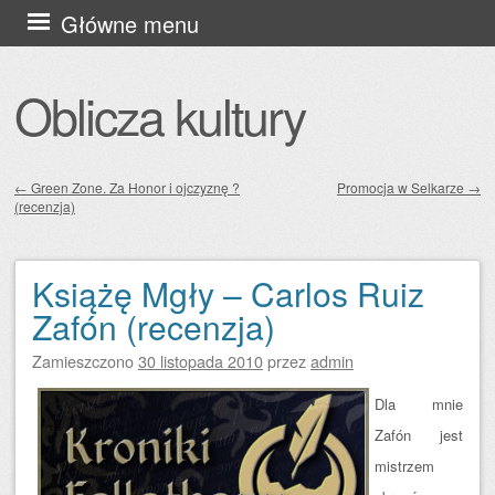
Przejdź
Główne menu
do
treści
Oblicza kultury
←
Green Zone. Za Honor i ojczyznę ?
Promocja w Selkarze
→
(recenzja)
Zobacz wpisy
Książę Mgły – Carlos Ruiz
Zafón (recenzja)
Zamieszczono
30 listopada 2010
przez
admin
Dla mnie
Zafón jest
mistrzem