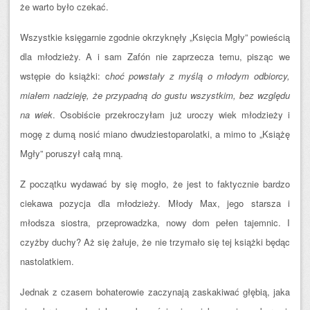
że warto było czekać.
Wszystkie księgarnie zgodnie okrzyknęły „Księcia Mgły” powieścią
dla młodzieży. A i sam Zafón nie zaprzecza temu, pisząc we
wstępie do książki: c
hoć powstały z myślą o młodym odbiorcy,
miałem nadzieję, że przypadną do gustu wszystkim, bez względu
na wiek
. Osobiście przekroczyłam już uroczy wiek młodzieży i
mogę z dumą nosić miano dwudziestoparolatki, a mimo to „Książę
Mgły” poruszył całą mną.
Z początku wydawać by się mogło, że jest to faktycznie bardzo
ciekawa pozycja dla młodzieży. Młody Max, jego starsza i
młodsza siostra, przeprowadzka, nowy dom pełen tajemnic. I
czyżby duchy? Aż się żałuje, że nie trzymało się tej książki będąc
nastolatkiem.
Jednak z czasem bohaterowie zaczynają zaskakiwać głębią, jaka