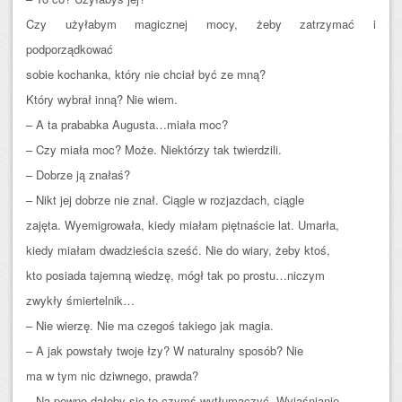
Czy użyłabym magicznej mocy, żeby zatrzymać i
podporządkować
sobie kochanka, który nie chciał być ze mną?
Który wybrał inną? Nie wiem.
– A ta prababka Augusta…miała moc?
– Czy miała moc? Może. Niektórzy tak twierdzili.
– Dobrze ją znałaś?
– Nikt jej dobrze nie znał. Ciągle w rozjazdach, ciągle
zajęta. Wyemigrowała, kiedy miałam piętnaście lat. Umarła,
kiedy miałam dwadzieścia sześć. Nie do wiary, żeby ktoś,
kto posiada tajemną wiedzę, mógł tak po prostu…niczym
zwykły śmiertelnik…
– Nie wierzę. Nie ma czegoś takiego jak magia.
– A jak powstały twoje łzy? W naturalny sposób? Nie
ma w tym nic dziwnego, prawda?
– Na pewno dałoby się to czymś wytłumaczyć. Wyjaśnianie