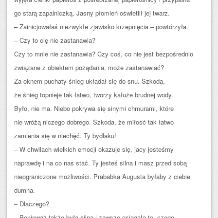
go starą zapalniczką. Jasny płomień oświetlił jej twarz.
– Zainicjowałaś niezwykłe zjawisko krzepnięcia – powtórzyła.
– Czy to cię nie zastanawia?
Czy to mnie nie zastanawia? Czy coś, co nie jest bezpośrednio
związane z obiektem pożądania, może zastanawiać?
Za oknem puchaty śnieg układał się do snu. Szkoda,
że śnieg topnieje tak łatwo, tworzy kałuże brudnej wody.
Było, nie ma. Niebo pokrywa się sinymi chmurami, które
nie wróżą niczego dobrego. Szkoda, że miłość tak łatwo
zamienia się w niechęć. Ty bydlaku!
– W chwilach wielkich emocji okazuje się, jacy jesteśmy
naprawdę i na co nas stać. Ty jesteś silna i masz przed sobą
nieograniczone możliwości. Prababka Augusta byłaby z ciebie
dumna.
– Dlaczego?
– Ponieważ także była silna i zawsze osiągała to, czego