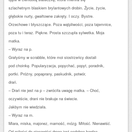
szlachetnym blaskiem brylantowych drobin. Życie, życie,
głębokie nurty, gwałtowne zakręty. I oczy. Bystre.
Orzechowe i błyszczące. Poza wątpliwości, poza tajemnice,
poza tu i teraz. Piękne. Prosta szczupła sylwetka. Moja
matka.
– Wyraz na p.
Grałyśmy w scrabble, które moi siostrzeńcy dostali
pod choinkę. Popularyzacja, popychać, popyt, poradnik,
portki. Próżny, popaprany, paskudnik, potwór,
drań.
– Drań nie jest na p – zwróciła uwagę matka. – Choć,
oczywiście, drani nie brakuje na świecie.
Jakbym nie wiedziała.
– Wyraz na m.
Miara, miska, majonez, marność, mózg. Miłość. Nienawiść.
Od miłości do nienawiści droga jest podobno bardzo