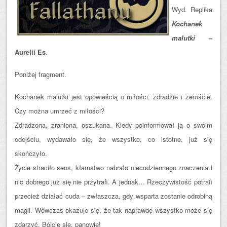
Wyd. Replika
Kochanek
malutki
–
.
Aurelii Es
Poniżej fragment.
Kochanek malutki jest opowieścią o miłości, zdradzie i zemście.
Czy można umrzeć z miłości?
Zdradzona, zraniona, oszukana. Kiedy poinformował ją o swoim
odejściu, wydawało się, że wszystko, co istotne, już się
skończyło.
Życie straciło sens, kłamstwo nabrało niecodziennego znaczenia i
nic dobrego już się nie przytrafi. A jednak… Rzeczywistość potrafi
przecież działać cuda – zwłaszcza, gdy wsparta zostanie odrobiną
magii. Wówczas okazuje się, że tak naprawdę wszystko może się
zdarzyć. Bójcie się, panowie!