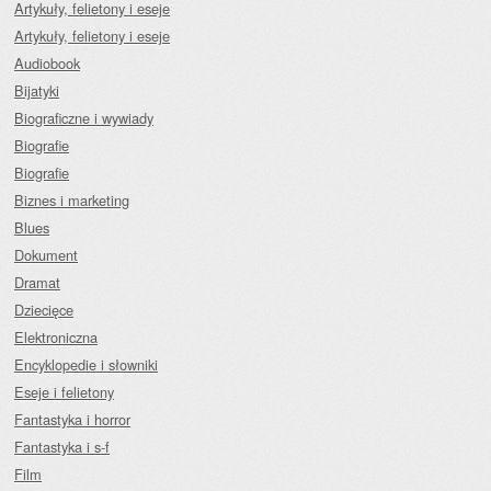
Artykuły, felietony i eseje
Artykuły, felietony i eseje
Audiobook
Bijatyki
Biograficzne i wywiady
Biografie
Biografie
Biznes i marketing
Blues
Dokument
Dramat
Dziecięce
Elektroniczna
Encyklopedie i słowniki
Eseje i felietony
Fantastyka i horror
Fantastyka i s-f
Film