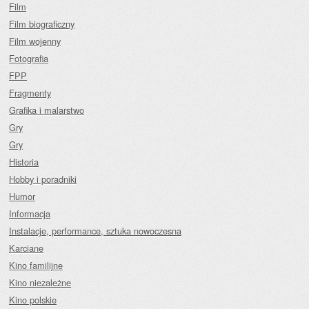
Film
Film biograficzny
Film wojenny
Fotografia
FPP
Fragmenty
Grafika i malarstwo
Gry
Gry
Historia
Hobby i poradniki
Humor
Informacja
Instalacje, performance, sztuka nowoczesna
Karciane
Kino familijne
Kino niezależne
Kino polskie