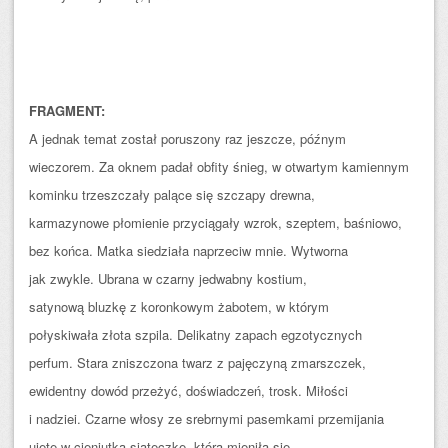
FRAGMENT:
A jednak temat został poruszony raz jeszcze, późnym
wieczorem. Za oknem padał obfity śnieg, w otwartym kamiennym
kominku trzeszczały palące się szczapy drewna,
karmazynowe płomienie przyciągały wzrok, szeptem, baśniowo,
bez końca. Matka siedziała naprzeciw mnie. Wytworna
jak zwykle. Ubrana w czarny jedwabny kostium,
satynową bluzkę z koronkowym żabotem, w którym
połyskiwała złota szpila. Delikatny zapach egzotycznych
perfum. Stara zniszczona twarz z pajęczyną zmarszczek,
ewidentny dowód przeżyć, doświadczeń, trosk. Miłości
i nadziei. Czarne włosy ze srebrnymi pasemkami przemijania
ujęte w cieniutką siateczkę, która mieniła się