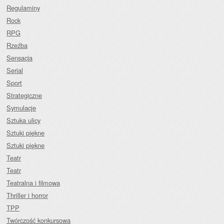
Regulaminy
Rock
RPG
Rzeźba
Sensacja
Serial
Sport
Strategiczne
Symulacje
Sztuka ulicy
Sztuki piękne
Sztuki piękne
Teatr
Teatr
Teatralna i filmowa
Thriller i horror
TPP
Twórczość konkursowa