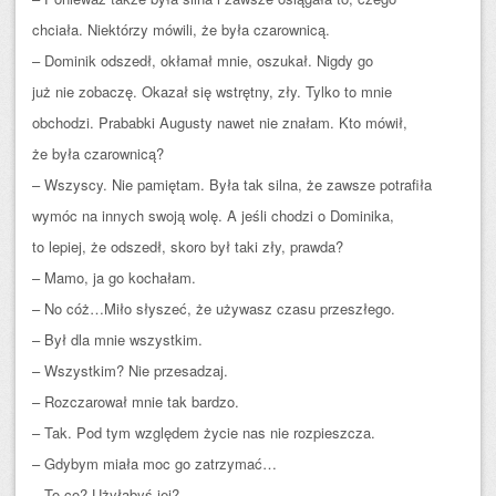
chciała. Niektórzy mówili, że była czarownicą.
– Dominik odszedł, okłamał mnie, oszukał. Nigdy go
już nie zobaczę. Okazał się wstrętny, zły. Tylko to mnie
obchodzi. Prababki Augusty nawet nie znałam. Kto mówił,
że była czarownicą?
– Wszyscy. Nie pamiętam. Była tak silna, że zawsze potrafiła
wymóc na innych swoją wolę. A jeśli chodzi o Dominika,
to lepiej, że odszedł, skoro był taki zły, prawda?
– Mamo, ja go kochałam.
– No cóż…Miło słyszeć, że używasz czasu przeszłego.
– Był dla mnie wszystkim.
– Wszystkim? Nie przesadzaj.
– Rozczarował mnie tak bardzo.
– Tak. Pod tym względem życie nas nie rozpieszcza.
– Gdybym miała moc go zatrzymać…
– To co? Użyłabyś jej?