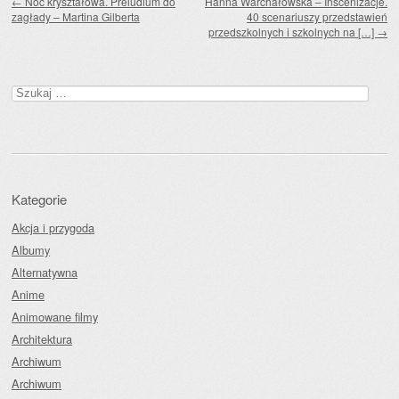
←
Noc kryształowa. Preludium do
Hanna Warchałowska – Inscenizacje.
zagłady – Martina Gilberta
40 scenariuszy przedstawień
przedszkolnych i szkolnych na […]
→
Szukaj:
Kategorie
Akcja i przygoda
Albumy
Alternatywna
Anime
Animowane filmy
Architektura
Archiwum
Archiwum