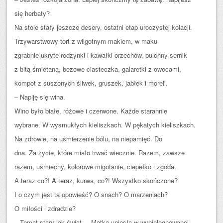
się herbaty?
Na stole stały jeszcze desery, ostatni etap uroczystej kolacji.
Trzywarstwowy tort z wilgotnym makiem, w maku
zgrabnie ukryte rodzynki i kawałki orzechów, pulchny sernik
z bitą śmietaną, bezowe ciasteczka, galaretki z owocami,
kompot z suszonych śliwek, gruszek, jabłek i moreli.
– Napiję się wina.
Wino było białe, różowe i czerwone. Każde starannie
wybrane. W wysmukłych kieliszkach. W pękatych kieliszkach.
Na zdrowie, na uśmierzenie bólu, na niepamięć. Do
dna. Za życie, które miało trwać wiecznie. Razem, zawsze
razem, uśmiechy, kolorowe migotanie, ciepełko i zgoda.
A teraz co?! A teraz, kurwa, co?! Wszystko skończone?
I o czym jest ta opowieść? O snach? O marzeniach?
O miłości i zdradzie?
– Temat stary jak świat. – Matka uniosła w wypielęgnowanej