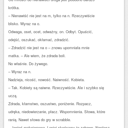
krótka.
– Nienawiść nie jest na m, tylko na n. Rzeczywiście
blisko. Wyraz na o.
Odwaga, oset, ocet, odważny, on. Odbyt. Opuścić,
odejść, oszukać, okłamać, zdradzić.
– Zdradzić nie jest na o – znowu upomniała mnie
matka. – Ale wiem, że zdrada boli.
No właśnie. Do żywego.
– Wyraz na n.
Nadzieja, nicość, nowość. Naiwność. Kobieta.
– Tak. Kobiety są naiwne. Rzeczywiście. Ale i szybko się
uczą.
Zdrada, kłamstwo, oszustwo, poniżenie. Rozpacz,
udręka, niedowierzanie, płacz. Wspomnienia. Słowa, które
ranią. Nawet słowa do gry w scrabble.
– Jesteś rozkojarzona. Lepiej skończmy tę zabawę. Napijesz