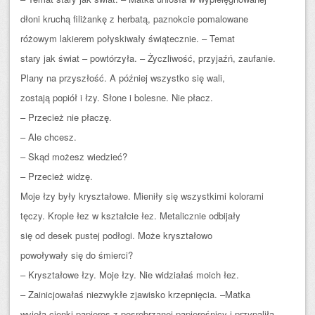
dłoni kruchą filiżankę z herbatą, paznokcie pomalowane
różowym lakierem połyskiwały świątecznie. – Temat
stary jak świat – powtórzyła. – Życzliwość, przyjaźń, zaufanie.
Plany na przyszłość. A później wszystko się wali,
zostają popiół i łzy. Słone i bolesne. Nie płacz.
– Przecież nie płaczę.
– Ale chcesz.
– Skąd możesz wiedzieć?
– Przecież widzę.
Moje łzy były kryształowe. Mieniły się wszystkimi kolorami
tęczy. Krople łez w kształcie łez. Metalicznie odbijały
się od desek pustej podłogi. Może kryształowo
powoływały się do śmierci?
– Kryształowe łzy. Moje łzy. Nie widziałaś moich łez.
– Zainicjowałaś niezwykłe zjawisko krzepnięcia. –Matka
wyjęła cienki papieros z posrebrzanej papierośnicy i przypaliła