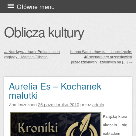
Przejdź
Główne menu
do
treści
Oblicza kultury
←
Noc kryształowa. Preludium do
Hanna Warchałowska – Inscenizacje.
zagłady – Martina Gilberta
40 scenariuszy przedstawień
Zobacz wpisy
przedszkolnych i szkolnych na […]
→
Aurelia Es – Kochanek
malutki
Zamieszczono
26 października 2010
przez
admin
Książką która
ukazała się
nakładem