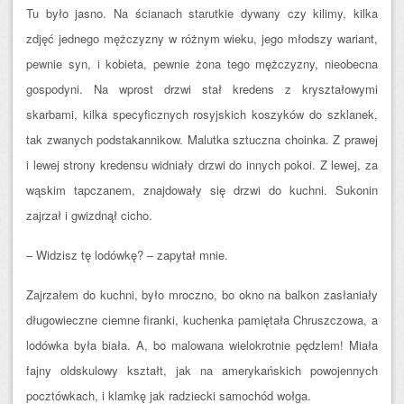
Tu było jasno. Na ścianach starutkie dywany czy kilimy, kilka
zdjęć jednego mężczyzny w różnym wieku, jego młodszy wariant,
pewnie syn, i kobieta, pewnie żona tego mężczyzny, nieobecna
gospodyni. Na wprost drzwi stał kredens z kryształowymi
skarbami, kilka specyficznych rosyjskich koszyków do szklanek,
tak zwanych podstakannikow. Malutka sztuczna choinka. Z prawej
i lewej strony kredensu widniały drzwi do innych pokoi. Z lewej, za
wąskim tapczanem, znajdowały się drzwi do kuchni. Sukonin
zajrzał i gwizdnął cicho.
– Widzisz tę lodówkę? – zapytał mnie.
Zajrzałem do kuchni, było mroczno, bo okno na balkon zasłaniały
długowieczne ciemne firanki, kuchenka pamiętała Chruszczowa, a
lodówka była biała. A, bo malowana wielokrotnie pędzlem! Miała
fajny oldskulowy kształt, jak na amerykańskich powojennych
pocztówkach, i klamkę jak radziecki samochód wołga.