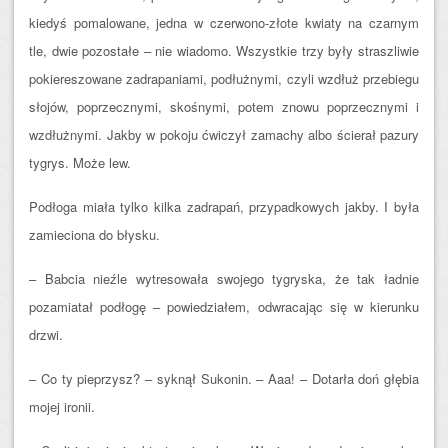
kiedyś pomalowane, jedna w czerwono-złote kwiaty na czarnym
tle, dwie pozostałe – nie wiadomo. Wszystkie trzy były straszliwie
pokiereszowane zadrapaniami, podłużnymi, czyli wzdłuż przebiegu
słojów, poprzecznymi, skośnymi, potem znowu poprzecznymi i
wzdłużnymi. Jakby w pokoju ćwiczył zamachy albo ścierał pazury
tygrys. Może lew.
Podłoga miała tylko kilka zadrapań, przypadkowych jakby. I była
zamieciona do błysku.
– Babcia nieźle wytresowała swojego tygryska, że tak ładnie
pozamiatał podłogę – powiedziałem, odwracając się w kierunku
drzwi.
– Co ty pieprzysz? – syknął Sukonin. – Aaa! – Dotarła doń głębia
mojej ironii.