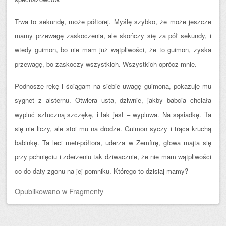
Trwa to sekundę, może półtorej. Myślę szybko, że może jeszcze
mamy przewagę zaskoczenia, ale skończy się za pół sekundy, i
wtedy guimon, bo nie mam już wątpliwości, że to guimon, zyska
przewagę, bo zaskoczy wszystkich. Wszystkich oprócz mnie.
Podnoszę rękę i ściągam na siebie uwagę guimona, pokazuję mu
sygnet z alsternu. Otwiera usta, dziwnie, jakby babcia chciała
wypluć sztuczną szczękę, i tak jest – wypluwa. Na sąsiadkę. Ta
się nie liczy, ale stoi mu na drodze. Guimon syczy i trąca kruchą
babinkę. Ta leci metr-półtora, uderza w Zemfirę, głowa majta się
przy pchnięciu i zderzeniu tak dziwacznie, że nie mam wątpliwości
co do daty zgonu na jej pomniku. Którego to dzisiaj mamy?
Opublikowano
w
Fragmenty
Zobacz wpisy