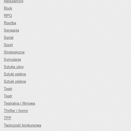
Regulaminy
Rock
RPG
Rzeźba
Sensacja
Serial
Sport
Strategiczne
Symulacje
Sztuka ulicy
Sztuki piękne
Sztuki piękne
Teatr
Teatr
Teatralna i filmowa
Thriller i horror
TPP
Twórczość konkursowa