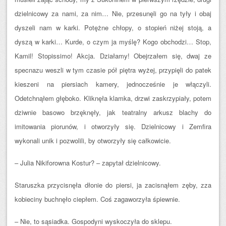
dzielnicowy za nami, za nim… Nie, przesunęli go na tyły i obaj
dyszeli nam w karki. Potężne chłopy, o stopień niżej stoją, a
dyszą w karki… Kurde, o czym ja myślę? Kogo obchodzi… Stop,
Kamil! Stopissimo! Akcja. Działamy! Obejrzałem się, dwaj ze
specnazu weszli w tym czasie pół piętra wyżej, przypięli do patek
kieszeni na piersiach kamery, jednocześnie je włączyli.
Odetchnąłem głęboko. Kliknęła klamka, drzwi zaskrzypiały, potem
dziwnie basowo brzęknęły, jak teatralny arkusz blachy do
imitowania piorunów, i otworzyły się. Dzielnicowy i Zemfira
wykonali unik i pozwolili, by otworzyły się całkowicie.
– Julia Nikiforowna Kostur? – zapytał dzielnicowy.
Staruszka przycisnęła dłonie do piersi, ja zacisnąłem zęby, zza
kobieciny buchnęło ciepłem. Coś zagaworzyła śpiewnie.
– Nie, to sąsiadka. Gospodyni wyskoczyła do sklepu.