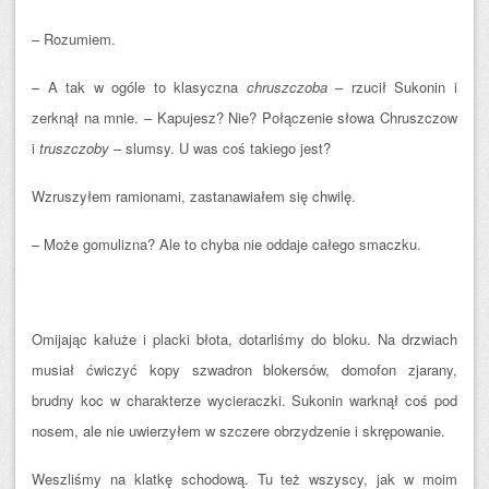
– Rozumiem.
– A tak w ogóle to klasyczna
chruszczoba
– rzucił Sukonin i
zerknął na mnie. – Kapujesz? Nie? Połączenie słowa Chruszczow
i
truszczoby
– slumsy. U was coś takiego jest?
Wzruszyłem ramionami, zastanawiałem się chwilę.
– Może gomulizna? Ale to chyba nie oddaje całego smaczku.
Omijając kałuże i placki błota, dotarliśmy do bloku. Na drzwiach
musiał ćwiczyć kopy szwadron blokersów, domofon zjarany,
brudny koc w charakterze wycieraczki. Sukonin warknął coś pod
nosem, ale nie uwierzyłem w szczere obrzydzenie i skrępowanie.
Weszliśmy na klatkę schodową. Tu też wszyscy, jak w moim