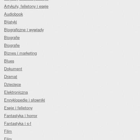
Artykuły, felietony i eseje
Audiobook
Bijatyki
Biograficzne i wywiady
Biografie
Biografie
Biznes i marketing
Blues
Dokument
Dramat
Dziecięce
Elektroniczna
Encyklopedie i słowniki
Eseje i felietony
Fantastyka i horror
Fantastyka i s-f
Film
Film