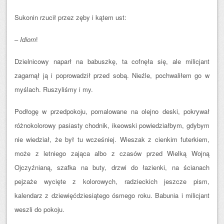
Sukonin rzucił przez zęby i kątem ust:
–
Idiom
!
Dzielnicowy naparł na babuszkę, ta cofnęła się, ale milicjant
zagarnął ją i poprowadził przed sobą. Nieźle, pochwaliłem go w
myślach. Ruszyliśmy i my.
Podłogę w przedpokoju, pomalowane na olejno deski, pokrywał
różnokolorowy pasiasty chodnik, ikeowski powiedziałbym, gdybym
nie wiedział, że był tu wcześniej. Wieszak z cienkim futerkiem,
może z letniego zająca albo z czasów przed Wielką Wojną
Ojczyźnianą, szafka na buty, drzwi do łazienki, na ścianach
pejzaże wycięte z kolorowych, radzieckich jeszcze pism,
kalendarz z dziewięćdziesiątego ósmego roku. Babunia i milicjant
weszli do pokoju.