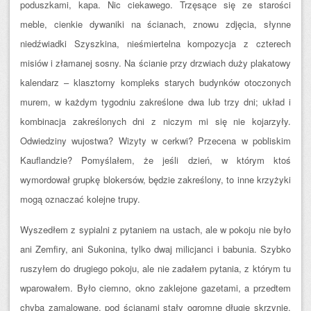
poduszkami, kapa. Nic ciekawego. Trzęsące się ze starości
meble, cienkie dywaniki na ścianach, znowu zdjęcia, słynne
niedźwiadki Szyszkina, nieśmiertelna kompozycja z czterech
misiów i złamanej sosny. Na ścianie przy drzwiach duży plakatowy
kalendarz – klasztorny kompleks starych budynków otoczonych
murem, w każdym tygodniu zakreślone dwa lub trzy dni; układ i
kombinacja zakreślonych dni z niczym mi się nie kojarzyły.
Odwiedziny wujostwa? Wizyty w cerkwi? Przecena w pobliskim
Kauflandzie? Pomyślałem, że jeśli dzień, w którym ktoś
wymordował grupkę blokersów, będzie zakreślony, to inne krzyżyki
mogą oznaczać kolejne trupy.
Wyszedłem z sypialni z pytaniem na ustach, ale w pokoju nie było
ani Zemfiry, ani Sukonina, tylko dwaj milicjanci i babunia. Szybko
ruszyłem do drugiego pokoju, ale nie zadałem pytania, z którym tu
wparowałem. Było ciemno, okno zaklejone gazetami, a przedtem
chyba zamalowane, pod ścianami stały ogromne długie skrzynie,