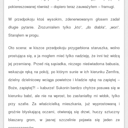
pokiereszowanej również – dopiero teraz zauważyłem – framugi.
W przedpokoju ktoś wysokim, zdenerwowanym głosem zadał
długie pytanie. Zrozumiałem tylko „kto”, „do diabła”, „won”.
Stanąłem w progu.
Oto scena: w kiszce przedpokoju przygarbiona staruszka, wolno
prostująca się, a ja mogłem mieć tylko nadzieję, że inni też widzą
jej przemianę. Przed nią sąsiadka, niczego nieświadoma babusia,
wskazuje ręką na pokój, po którym sunie w ich kierunku Zemfira,
dzielny dzielnicowy wciąga powietrze i kładzie rękę na zapiętej –
Boże, zapiętej?! – kaburze! Sukonin bardzo chytrze posuwa się w
kierunku babć, ale nie na wprost, bo zasłaniałby mi widok, tylko
przy szafie. Za właścicielką mieszkania, już wyprostowaną i
groźnie błyskającą oczami, otwierają się drzwi, huczy sztuczny
blaszany grom, w jasnej szczelinie pojawia się jeden ze
specnazowców.