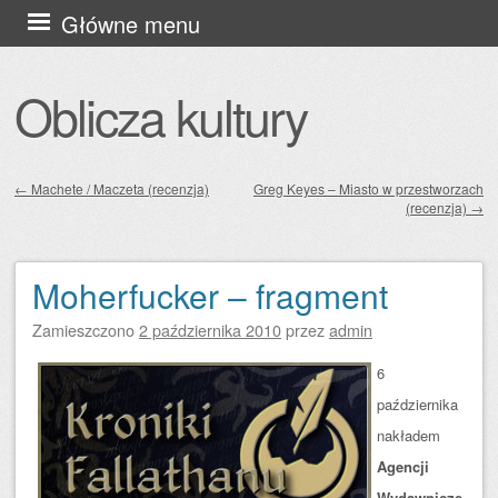
Przejdź
Główne menu
do
treści
Oblicza kultury
←
Machete / Maczeta (recenzja)
Greg Keyes – Miasto w przestworzach
(recenzja)
→
Zobacz wpisy
Moherfucker – fragment
Zamieszczono
2 października 2010
przez
admin
6
października
nakładem
Agencji
Wydawnicze