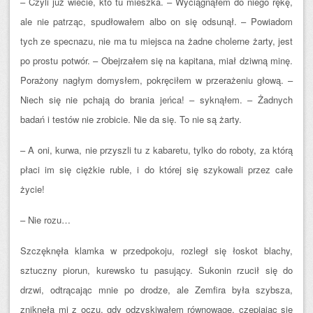
– Czyli już wiecie, kto tu mieszka. – Wyciągnąłem do niego rękę,
ale nie patrząc, spudłowałem albo on się odsunął. – Powiadom
tych ze specnazu, nie ma tu miejsca na żadne cholerne żarty, jest
po prostu potwór. – Obejrzałem się na kapitana, miał dziwną minę.
Porażony nagłym domysłem, pokręciłem w przerażeniu głową. –
Niech się nie pchają do brania jeńca! – syknąłem. – Żadnych
badań i testów nie zrobicie. Nie da się. To nie są żarty.
– A oni, kurwa, nie przyszli tu z kabaretu, tylko do roboty, za którą
płaci im się ciężkie ruble, i do której się szykowali przez całe
życie!
– Nie rozu…
Szczęknęła klamka w przedpokoju, rozległ się łoskot blachy,
sztuczny piorun, kurewsko tu pasujący. Sukonin rzucił się do
drzwi, odtrącając mnie po drodze, ale Zemfira była szybsza,
zniknęła mi z oczu, gdy odzyskiwałem równowagę, czepiając się