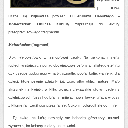
j RUNA
ukaże się najnowsza powieść
EuGeniusza Dębskiego
–
Moherfucker
.
Oblicza Kultury
zapraszają do lektury
przedpremierowego fragmentu!
Moherfucker
(fragment)
Blok wielopiętrowy, z jasnopłowej cegły. Na balkonach sterty
rupieci wystających ponad obowiązkowe osłony z falistego eternitu
czy czegoś podobnego – narty, szpadle, pudła, balie, wanienki dla
dzieci, które pewnie zdążyły już zdać albo oblać maturę. Mało
skrzynek na kwiaty, w kilku oknach ciekawskie głowy. Jeden z
dzielnicowych ruszył do bramy, mijając nową ławkę, bijącą w oczy
z kilometra, rzucił coś przez ramię. Sukonin odwrócił się do mnie.
– Tę ławkę, na którą nawinęły się bebechy gówniarzy, musieli
wymienić, bo kobiety mdlały na jej widok.