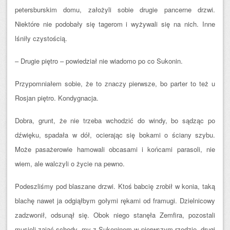
petersburskim domu, założyli sobie drugie pancerne drzwi.
Niektóre nie podobały się tagerom i wyżywali się na nich. Inne
lśniły czystością.
– Drugie piętro – powiedział nie wiadomo po co Sukonin.
Przypomniałem sobie, że to znaczy pierwsze, bo parter to też u
Rosjan piętro. Kondygnacja.
Dobra, grunt, że nie trzeba wchodzić do windy, bo sądząc po
dźwięku, spadała w dół, ocierając się bokami o ściany szybu.
Może pasażerowie hamowali obcasami i końcami parasoli, nie
wiem, ale walczyli o życie na pewno.
Podeszliśmy pod blaszane drzwi. Ktoś babcię zrobił w konia, taką
blachę nawet ja odgiąłbym gołymi rękami od framugi. Dzielnicowy
zadzwonił, odsunął się. Obok niego stanęła Zemfira, pozostali
musieli zająć schody, my z Sukoninem w pierwszym rzędzie, drugi