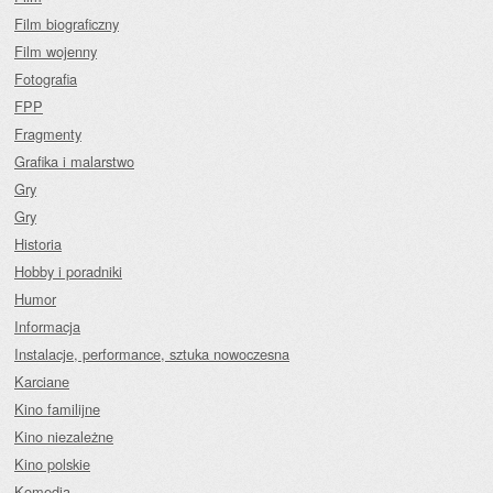
Film biograficzny
Film wojenny
Fotografia
FPP
Fragmenty
Grafika i malarstwo
Gry
Gry
Historia
Hobby i poradniki
Humor
Informacja
Instalacje, performance, sztuka nowoczesna
Karciane
Kino familijne
Kino niezależne
Kino polskie
Komedia