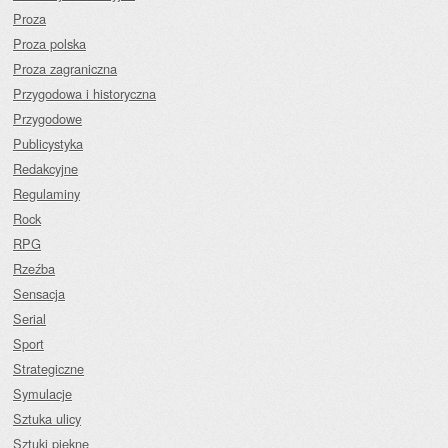
Proza
Proza polska
Proza zagraniczna
Przygodowa i historyczna
Przygodowe
Publicystyka
Redakcyjne
Regulaminy
Rock
RPG
Rzeźba
Sensacja
Serial
Sport
Strategiczne
Symulacje
Sztuka ulicy
Sztuki piękne