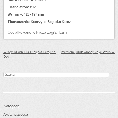
Liczba stron:
292
Wymiary:
128×197 mm
Tłumaczenie:
Katarzyna Bogucka-Krenz
Opublikowano
w
Proza zagraniczna
Zobacz wpisy
←
Wyniki konkursu Księcia Persji na
Premiera „Rudowłosej” Jaye Wells
→
Dvd
Szukaj:
Kategorie
Akcja i przygoda