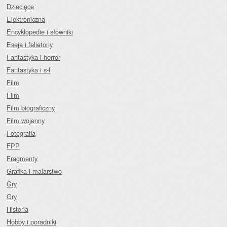
Dziecięce
Elektroniczna
Encyklopedie i słowniki
Eseje i felietony
Fantastyka i horror
Fantastyka i s-f
Film
Film
Film biograficzny
Film wojenny
Fotografia
FPP
Fragmenty
Grafika i malarstwo
Gry
Gry
Historia
Hobby i poradniki