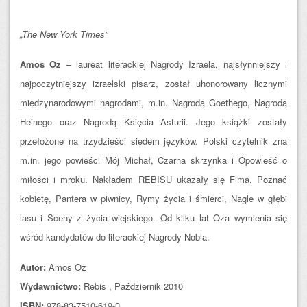
„The New York Times”
Amos Oz
– laureat literackiej Nagrody Izraela, najsłynniejszy i
najpoczytniejszy izraelski pisarz, został uhonorowany licznymi
międzynarodowymi nagrodami, m.in. Nagrodą Goethego, Nagrodą
Heinego oraz Nagrodą Księcia Asturii. Jego książki zostały
przełożone na trzydzieści siedem języków. Polski czytelnik zna
m.in. jego powieści Mój Michał, Czarna skrzynka i Opowieść o
miłości i mroku. Nakładem REBISU ukazały się Fima, Poznać
kobietę, Pantera w piwnicy, Rymy życia i śmierci, Nagle w głębi
lasu i Sceny z życia wiejskiego. Od kilku lat Oza wymienia się
wśród kandydatów do literackiej Nagrody Nobla.
Autor:
Amos Oz
Wydawnictwo:
Rebis , Październik 2010
ISBN:
978-83-7510-619-0