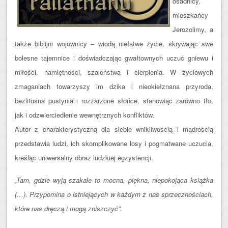
osadnicy,
mieszkańcy
Jerozolimy, a
także biblijni wojownicy – wiodą niełatwe życie, skrywając swe
bolesne tajemnice i doświadczając gwałtownych uczuć gniewu i
miłości, namiętności, szaleństwa i cierpienia. W życiowych
zmaganiach towarzyszy im dzika i nieokiełznana przyroda,
bezlitosna pustynia i rozżarzone słońce, stanowiąc zarówno tło,
jak i odzwierciedlenie wewnętrznych konfliktów.
Au
tor z charakterystyczną dla siebie wnikliwością i mądrością
przedstawia ludzi, ich skomplikowane losy i pogmatwane uczucia,
kreśląc uniwersalny obraz ludzkiej egzystencji.
„Tam, gdzie wyją szakale to mocna, piękna, niepokojąca książka
(…). Przypomina o istniejących w każdym z nas sprzecznościach,
które nas dręczą i mogą zniszczyć”.