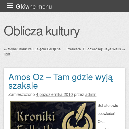
Przejdź
Główne menu
do
treści
Oblicza kultury
←
Wyniki konkursu Księcia Persji na
Premiera „Rudowłosej” Jaye Wells
→
Dvd
Zobacz wpisy
Amos Oz – Tam gdzie wyją
szakale
Zamieszczono
4 października 2010
przez
admin
Bohaterowie
opowiadań
Oza –