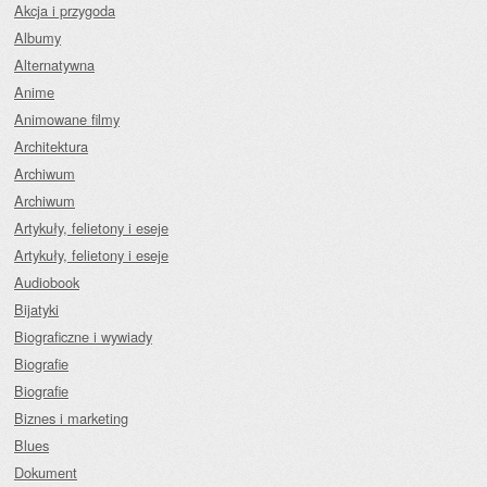
Akcja i przygoda
Albumy
Alternatywna
Anime
Animowane filmy
Architektura
Archiwum
Archiwum
Artykuły, felietony i eseje
Artykuły, felietony i eseje
Audiobook
Bijatyki
Biograficzne i wywiady
Biografie
Biografie
Biznes i marketing
Blues
Dokument