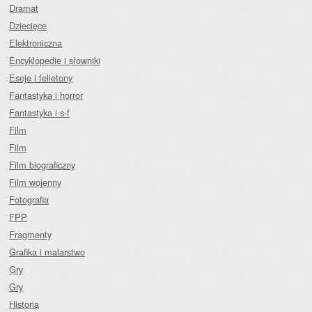
Dramat
Dziecięce
Elektroniczna
Encyklopedie i słowniki
Eseje i felietony
Fantastyka i horror
Fantastyka i s-f
Film
Film
Film biograficzny
Film wojenny
Fotografia
FPP
Fragmenty
Grafika i malarstwo
Gry
Gry
Historia