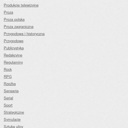
Produkcje telewizyjne
Proza
Proza polska
Proza zagraniczna
Przygodowa i historyczna
Przygodowe
Publicystyka
Redakcyjne
Regulaminy
Rock
RPG
Rzeźba
Sensacja
Serial
Sport
Strategiczne
Symulacje
Sztuka ulicy