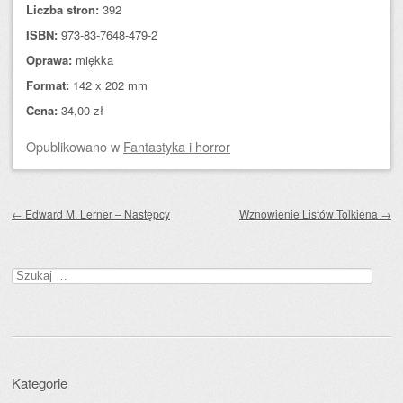
Liczba stron:
392
ISBN:
973-83-7648-479-2
Oprawa:
miękka
Format:
142 x 202 mm
Cena:
34,00 zł
Opublikowano
w
Fantastyka i horror
Zobacz wpisy
←
Edward M. Lerner – Następcy
Wznowienie Listów Tolkiena
→
Szukaj:
Kategorie