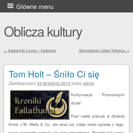
Przejdź
Główne menu
do
treści
Oblicza kultury
←
Edward M. Lerner – Następcy
Wznowienie Listów Tolkiena
→
Zobacz wpisy
Tom Holt – Śniło Ci się
Zamieszczono
23 września 2010
przez
admin
Kontynuacja Przenośnych
drzwi!
Paul nadal pracuje w dziwnej
firmie J.W. Wells & Co, ale teraz już zdaje sobie sprawę z tego,
czym naprawdę zajmuje się jego pracodawca. Rozwija też swoje