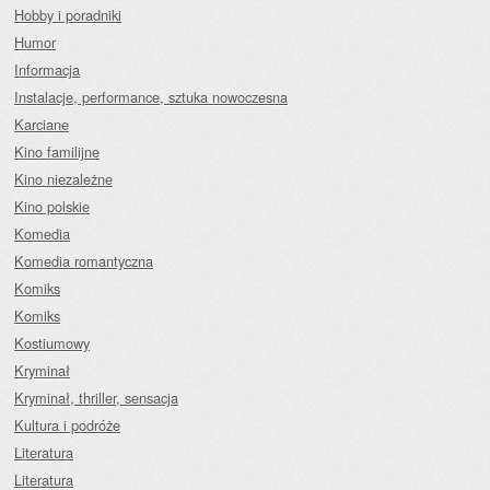
Hobby i poradniki
Humor
Informacja
Instalacje, performance, sztuka nowoczesna
Karciane
Kino familijne
Kino niezależne
Kino polskie
Komedia
Komedia romantyczna
Komiks
Komiks
Kostiumowy
Kryminał
Kryminał, thriller, sensacja
Kultura i podróże
Literatura
Literatura