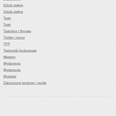
Sztuki piękne
Sztuki piękne
Teatr
Teatr
Teatralna i filmowa
Thriller i horror
TPP
Twórczość konkursowa
Western
Wydarzenia
Wydarzenia
Wywiady
Zakończone konkursy i wyniki