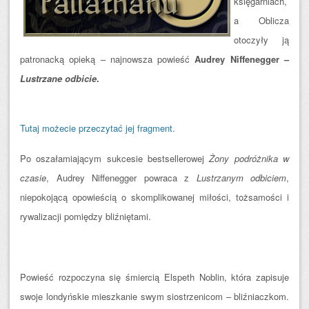
księgarniach,
a Oblicza
otoczyły ją
patronacką opieką – najnowsza powieść
Audrey Niffenegger –
Lustrzane odbicie
.
Tutaj możecie przeczytać jej fragment.
Po oszałamiającym sukcesie bestsellerowej
Żony podróżnika w
czasie
, Audrey Niffenegger powraca z
Lustrzanym odbiciem
,
niepokojącą opowieścią o skomplikowanej miłości, tożsamości i
rywalizacji pomiędzy bliźniętami.
Powieść rozpoczyna się śmiercią Elspeth Noblin, która zapisuje
swoje londyńskie mieszkanie swym siostrzenicom – bliźniaczkom.