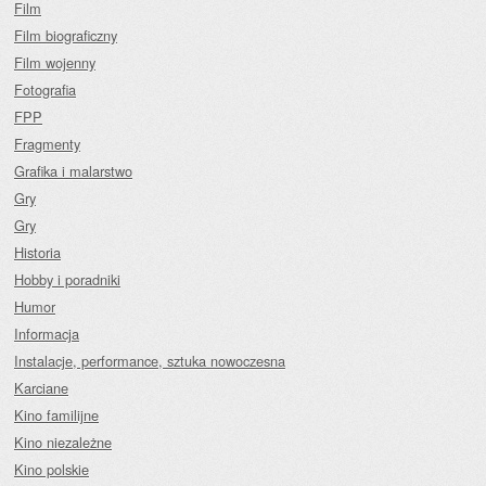
Film
Film biograficzny
Film wojenny
Fotografia
FPP
Fragmenty
Grafika i malarstwo
Gry
Gry
Historia
Hobby i poradniki
Humor
Informacja
Instalacje, performance, sztuka nowoczesna
Karciane
Kino familijne
Kino niezależne
Kino polskie