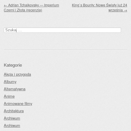
Zobacz wpisy
←
Adrian Tchaikovsky — Imperium
King`s Bounty: Nowe Światy już 24
Czerni i Złota (recenzja)
września
→
Szukaj:
Kategorie
Akcja i przygoda
Albumy
Alternatywna
Anime
Animowane filmy
Architektura
Archiwum
Archiwum