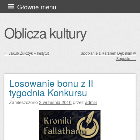
Przejdź
Główne menu
do
treści
Oblicza kultury
←
Jakub Żulczyk – Instytut
Spotkanie z Rafałem Dębskim w
Sopocie.
→
Zobacz wpisy
Losowanie bonu z II
tygodnia Konkursu
Zamieszczono
3 września 2010
przez
admin