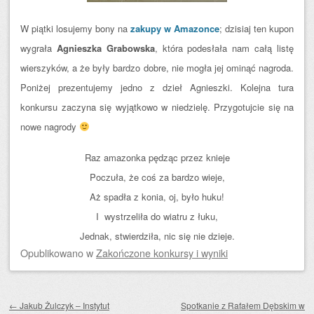
W piątki losujemy bony na
zakupy w Amazonce
; dzisiaj ten kupon
wygrała
Agnieszka Grabowska
, która podesłała nam całą listę
wierszyków, a że były bardzo dobre, nie mogła jej ominąć nagroda.
Poniżej prezentujemy jedno z dzieł Agnieszki. Kolejna tura
konkursu zaczyna się wyjątkowo w niedzielę. Przygotujcie się na
nowe nagrody
Raz amazonka pędząc przez knieje
Poczuła, że coś za bardzo wieje,
Aż spadła z konia, oj, było huku!
I wystrzeliła do wiatru z łuku,
Jednak, stwierdziła, nic się nie dzieje.
Opublikowano
w
Zakończone konkursy i wyniki
Zobacz wpisy
←
Jakub Żulczyk – Instytut
Spotkanie z Rafałem Dębskim w