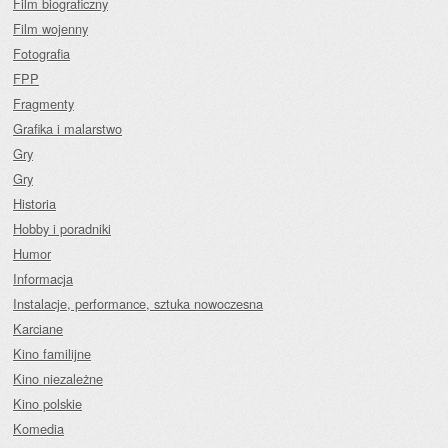
Film biograficzny
Film wojenny
Fotografia
FPP
Fragmenty
Grafika i malarstwo
Gry
Gry
Historia
Hobby i poradniki
Humor
Informacja
Instalacje, performance, sztuka nowoczesna
Karciane
Kino familijne
Kino niezależne
Kino polskie
Komedia