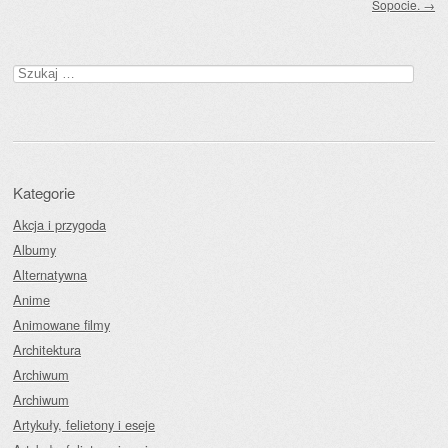
Sopocie.
→
Szukaj:
Kategorie
Akcja i przygoda
Albumy
Alternatywna
Anime
Animowane filmy
Architektura
Archiwum
Archiwum
Artykuły, felietony i eseje