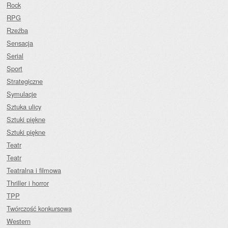
Rock
RPG
Rzeźba
Sensacja
Serial
Sport
Strategiczne
Symulacje
Sztuka ulicy
Sztuki piękne
Sztuki piękne
Teatr
Teatr
Teatralna i filmowa
Thriller i horror
TPP
Twórczość konkursowa
Western