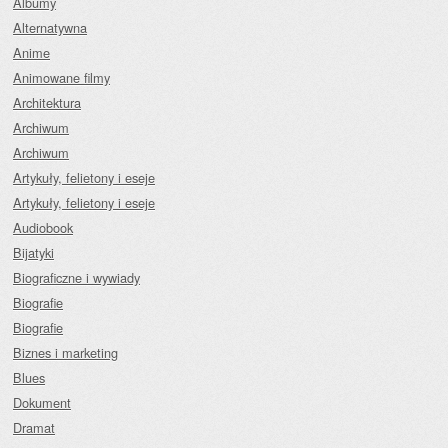
Albumy
Alternatywna
Anime
Animowane filmy
Architektura
Archiwum
Archiwum
Artykuły, felietony i eseje
Artykuły, felietony i eseje
Audiobook
Bijatyki
Biograficzne i wywiady
Biografie
Biografie
Biznes i marketing
Blues
Dokument
Dramat