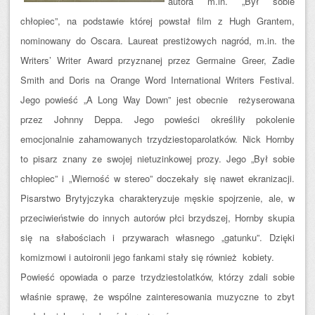
autora m.in. „Był sobie
chłopiec”, na podstawie której powstał film z Hugh Grantem,
nominowany do Oscara. Laureat prestiżowych nagród, m.in. the
Writers’ Writer Award przyznanej przez Germaine Greer, Zadie
Smith and Doris na Orange Word International Writers Festival.
Jego powieść „A Long Way Down” jest obecnie reżyserowana
przez Johnny Deppa. Jego powieści określiły pokolenie
emocjonalnie zahamowanych trzydziestoparolatków. Nick Hornby
to pisarz znany ze swojej nietuzinkowej prozy. Jego „Był sobie
chłopiec” i „Wierność w stereo” doczekały się nawet ekranizacji.
Pisarstwo Brytyjczyka charakteryzuje męskie spojrzenie, ale, w
przeciwieństwie do innych autorów płci brzydszej, Hornby skupia
się na słabościach i przywarach własnego „gatunku”. Dzięki
komizmowi i autoironii jego fankami stały się również kobiety.
Powieść opowiada o parze trzydziestolatków, którzy zdali sobie
właśnie sprawę, że wspólne zainteresowania muzyczne to zbyt