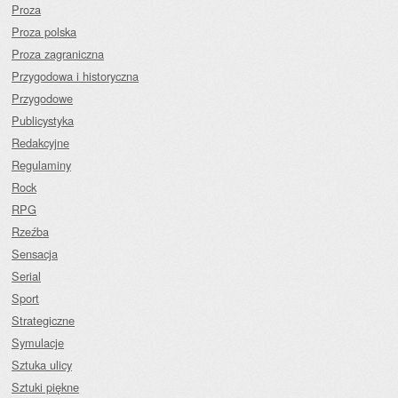
Proza
Proza polska
Proza zagraniczna
Przygodowa i historyczna
Przygodowe
Publicystyka
Redakcyjne
Regulaminy
Rock
RPG
Rzeźba
Sensacja
Serial
Sport
Strategiczne
Symulacje
Sztuka ulicy
Sztuki piękne