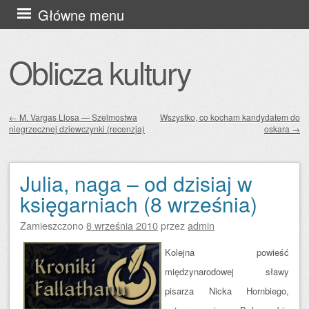
Przejdź
Główne menu
do
treści
Oblicza kultury
←
M. Vargas Llosa — Szelmostwa
Wszystko, co kocham kandydatem do
niegrzecznej dziewczynki (recenzja)
oskara
→
Zobacz wpisy
Julia, naga – od dzisiaj w
księgarniach (8 września)
Zamieszczono
8 września 2010
przez
admin
Kolejna powieść
międzynarodowej sławy
pisarza Nicka Hornbiego,