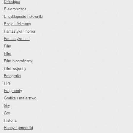
Dziecięce
Elektroniczna
Encyklopedie i słowniki
Eseje i felietony
Fantastyka i horror
Fantastyka i s-f
Film
Film
Film biograficzny
Film wojenny
Fotografia
FPP
Fragmenty
Grafika i malarstwo
Gry
Gry
Historia
Hobby i poradniki