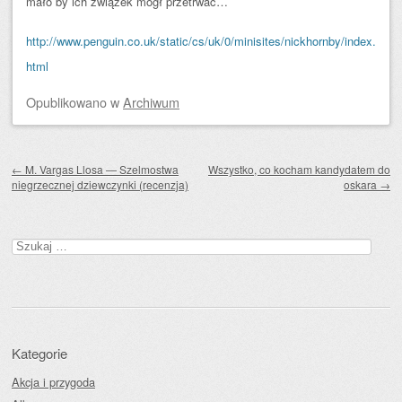
mało by ich związek mógł przetrwać…
http://www.penguin.co.uk/static/cs/uk/0/minisites/nickhornby/index.
html
Opublikowano
w
Archiwum
Zobacz wpisy
←
M. Vargas Llosa — Szelmostwa
Wszystko, co kocham kandydatem do
niegrzecznej dziewczynki (recenzja)
oskara
→
Szukaj:
Kategorie
Akcja i przygoda