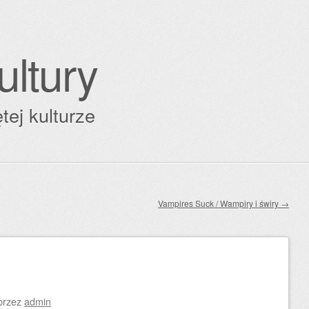
ultury
tej kulturze
Vampires Suck / Wampiry i świry
→
przez
admin