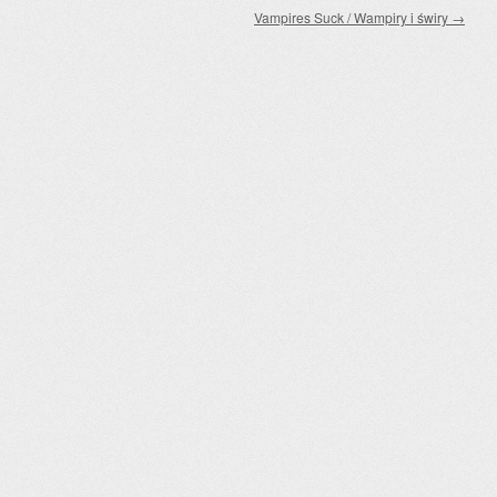
Vampires Suck / Wampiry i świry
→