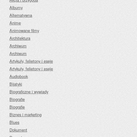
Albumy
Alternatywna
Anime
Animowane filmy
Architektura
Archiwum
Archiwum
Artykuły, felietony i eseje
Artykuły, felietony i eseje
Audiobook
Bijatyki
Biograficzne i wywiady
Biografie
Biografie
Biznes i marketing
Blues
Dokument