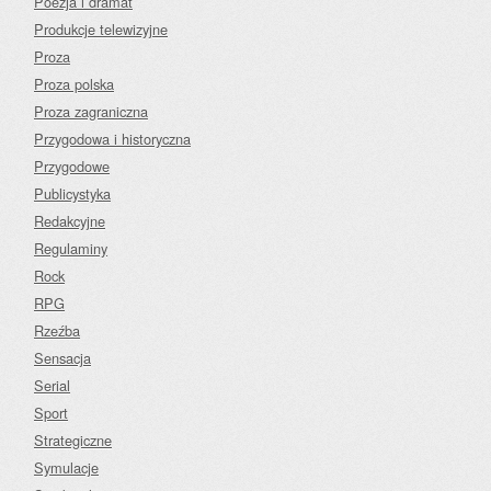
Poezja i dramat
Produkcje telewizyjne
Proza
Proza polska
Proza zagraniczna
Przygodowa i historyczna
Przygodowe
Publicystyka
Redakcyjne
Regulaminy
Rock
RPG
Rzeźba
Sensacja
Serial
Sport
Strategiczne
Symulacje