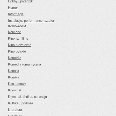
Hobby i poradniki
Humor
Informacja
Instalacje, performance, sztuka
nowoczesna
Karciane
Kino familijne
Kino niezależne
Kino polskie
Komedia
Komedia romantyczna
Komiks
Komiks
Kostiumowy
Kryminał
Kryminał, thriller, sensacja
Kultura i podróże
Literatura
Literatura