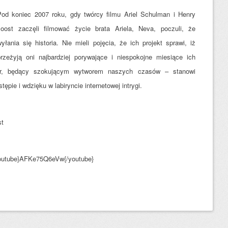
Pod koniec 2007 roku, gdy twórcy filmu Ariel Schulman i Henry
Joost zaczęli filmować życie brata Ariela, Neva, poczuli, że
yłania się historia. Nie mieli pojęcia, że ich projekt sprawi, iż
przeżyją oni najbardziej porywające i niespokojne miesiące ich
ller, będący szokującym wytworem naszych czasów – stanowi
ępie i wdzięku w labiryncie internetowej intrygi.
st
outube}AFKe75Q6eVw{/youtube}