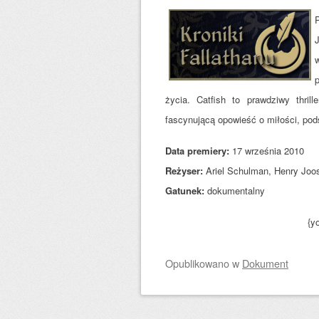
w
życia. Catfish to prawdziwy thri
fascynującą opowieść o miłości, podst
Data premiery:
17 września 2010
Reżyser:
Ariel Schulman, Henry Joo
Gatunek:
dokumentalny
{y
Opublikowano
w
Dokument