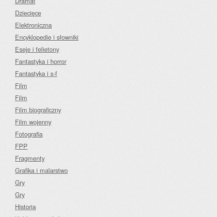
Dramat
Dziecięce
Elektroniczna
Encyklopedie i słowniki
Eseje i felietony
Fantastyka i horror
Fantastyka i s-f
Film
Film
Film biograficzny
Film wojenny
Fotografia
FPP
Fragmenty
Grafika i malarstwo
Gry
Gry
Historia