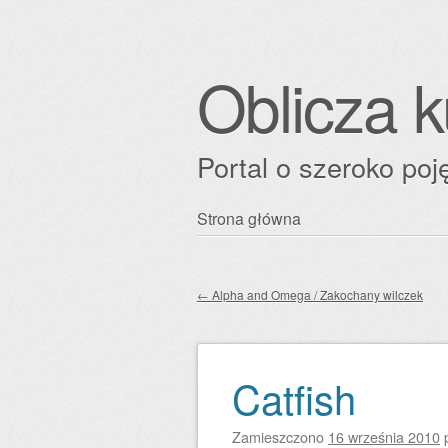
Oblicza k
Portal o szeroko poję
Przejdź
Strona główna
Główne menu
do
treści
←
Alpha and Omega / Zakochany wilczek
Zobacz wpisy
Catfish
Zamieszczono
16 września 2010