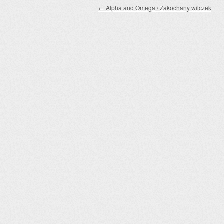
Zobacz wpisy
←
Alpha and Omega / Zakochany wilczek