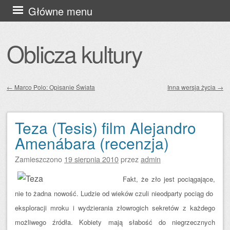
Przejdź
Główne menu
do
treści
Oblicza kultury
←
Marco Polo: Opisanie Świata
Inna wersja życia
→
Zobacz wpisy
Teza (Tesis) film Alejandro
Amenábara (recenzja)
Zamieszczono
19 sierpnia 2010
przez
admin
Fakt, że zło jest pociągające,
nie to żadna nowość. Ludzie od wieków czuli nieodparty pociąg do
eksploracji mroku i wydzierania złowrogich sekretów z każdego
możliwego źródła. Kobiety mają słabość do niegrzecznych