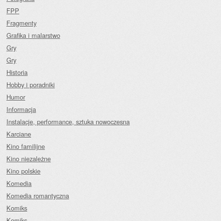
FPP
Fragmenty
Grafika i malarstwo
Gry
Gry
Historia
Hobby i poradniki
Humor
Informacja
Instalacje, performance, sztuka nowoczesna
Karciane
Kino familijne
Kino niezależne
Kino polskie
Komedia
Komedia romantyczna
Komiks
Komiks