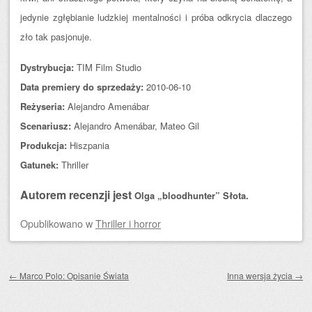
jedynie zgłębianie ludzkiej mentalności i próba odkrycia dlaczego
zło tak pasjonuje.
Dystrybucja:
TIM Film Studio
Data premiery do sprzedaży:
2010-06-10
Reżyseria:
Alejandro Amenábar
Scenariusz:
Alejandro Amenábar, Mateo Gil
Produkcja:
Hiszpania
Gatunek:
Thriller
Autorem recenzji jest
Olga „bloodhunter” Słota.
Opublikowano
w
Thriller i horror
Zobacz wpisy
←
Marco Polo: Opisanie Świata
Inna wersja życia
→