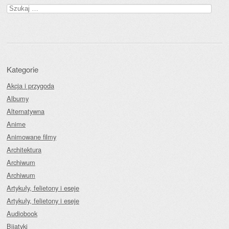
Szukaj:
Kategorie
Akcja i przygoda
Albumy
Alternatywna
Anime
Animowane filmy
Architektura
Archiwum
Archiwum
Artykuły, felietony i eseje
Artykuły, felietony i eseje
Audiobook
Bijatyki