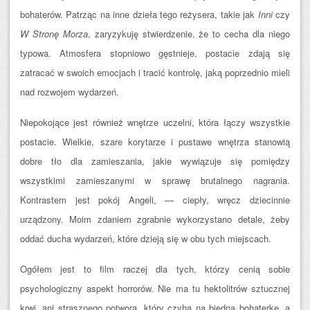
bohaterów. Patrząc na inne dzieła tego reżysera, takie jak
Inni
czy
W Stronę Morza
, zaryzykuję stwierdzenie, że to cecha dla niego
typowa. Atmosfera stopniowo gęstnieje, postacie zdają się
zatracać w swoich emocjach i tracić kontrolę, jaką poprzednio mieli
nad rozwojem wydarzeń.
Niepokojące jest również wnętrze uczelni, która łączy wszystkie
postacie. Wielkie, szare korytarze i pustawe wnętrza stanowią
dobre tło dla zamieszania, jakie wywiązuje się pomiędzy
wszystkimi zamieszanymi w sprawę brutalnego nagrania.
Kontrastem jest pokój Angeli, — ciepły, wręcz dziecinnie
urządzony. Moim zdaniem zgrabnie wykorzystano detale, żeby
oddać ducha wydarzeń, które dzieją się w obu tych miejscach.
Ogółem jest to film raczej dla tych, którzy cenią sobie
psychologiczny aspekt horrorów. Nie ma tu hektolitrów sztucznej
krwi, ani strasznego potwora, który czyha na biedną bohaterkę, a