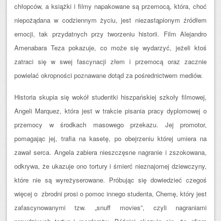
chłopców, a książki i filmy napakowane są przemocą, która, choć
niepożądana w codziennym życiu, jest niezastąpionym źródłem
emocji, tak przydatnych przy tworzeniu historii. Film Alejandro
Amenabara Teza pokazuje, co może się wydarzyć, jeżeli ktoś
zatraci się w swej fascynacji złem i przemocą oraz zacznie
powielać okropności poznawane dotąd za pośrednictwem mediów.
Historia skupia się wokół studentki hiszpańskiej szkoły filmowej,
Angeli Marquez, która jest w trakcie pisania pracy dyplomowej o
przemocy w środkach masowego przekazu. Jej promotor,
pomagając jej, trafia na kasetę, po obejrzeniu której umiera na
zawał serca. Angela zabiera nieszczęsne nagranie i zszokowana,
odkrywa, że ukazuje ono tortury i śmierć nieznajomej dziewczyny,
które nie są wyreżyserowane. Próbując się dowiedzieć czegoś
więcej o zbrodni prosi o pomoc innego studenta, Chemę, który jest
zafascynowanymi tzw. „snuff movies”, czyli nagraniami