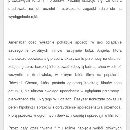
prawdziwych tortur i morderstw. Później okazuje się, że ofiara
studiowała na ich uczelni i rozwiązanie zagadki zdaje się na
wyciągnięcie ręki.
Amenabar dość wyraźnie pokazuje sposób, w jaki oglądanie
szczególnie okrutnych filmów fascynuje ludzi. Angela, która
stanowczo opowiada się przeciw ukazywaniu przemocy na ekranie,
zdaje się coraz bardziej interesować zdobytą taśmą, chce wiedzieć
wszystko o środowisku, w którym takie filmy są popularne.
Również Chema, który posiada ogromną kolekcję filmów tego
gatunku, nie ukrywa swojego upodobania w oglądaniu przemocy i
pierwotnego zła, ukrytego w ludziach. Reżyser ironicznie pokazuje
pełen hipokryzji sprzeciw i obrzydzenie społeczeństwa przemocą,
którą przecież w ogromnych dawkach kupują i sprzedają w filmach.
Przez cały czas trwania filmu rośnie napięcie wokół głównych