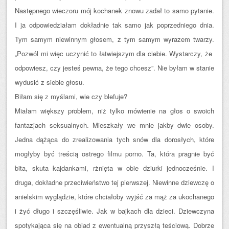
Następnego wieczoru mój kochanek znowu zadał to samo pytanie.
I ja odpowiedziałam dokładnie tak samo jak poprzedniego dnia.
Tym samym niewinnym głosem, z tym samym wyrazem twarzy.
„Pozwól mi więc uczynić to łatwiejszym dla ciebie. Wystarczy, że
odpowiesz, czy jesteś pewna, że tego chcesz”. Nie byłam w stanie
wydusić z siebie głosu.
Biłam się z myślami, wie czy blefuje?
Miałam większy problem, niż tylko mówienie na głos o swoich
fantazjach seksualnych. Mieszkały we mnie jakby dwie osoby.
Jedna dążąca do zrealizowania tych snów dla dorosłych, które
mogłyby być treścią ostrego filmu porno. Ta, która pragnie być
bita, skuta kajdankami, rżnięta w obie dziurki jednocześnie. I
druga, dokładne przeciwieństwo tej pierwszej. Niewinne dziewczę o
anielskim wyglądzie, które chciałoby wyjść za mąż za ukochanego
i żyć długo i szczęśliwie. Jak w bajkach dla dzieci. Dziewczyna
spotykająca się na obiad z ewentualną przyszłą teściową. Dobrze