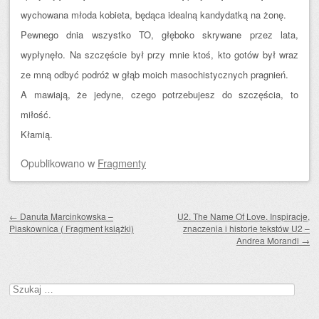
wychowana młoda kobieta, będąca idealną kandydatką na żonę.
Pewnego dnia wszystko TO, głęboko skrywane przez lata,
wypłynęło. Na szczęście był przy mnie ktoś, kto gotów był wraz
ze mną odbyć podróż w głąb moich masochistycznych pragnień.
A mawiają, że jedyne, czego potrzebujesz do szczęścia, to
miłość.
Kłamią.
Opublikowano
w
Fragmenty
Zobacz wpisy
←
Danuta Marcinkowska –
U2. The Name Of Love. Inspiracje,
Piaskownica ( Fragment książki)
znaczenia i historie tekstów U2 –
Andrea Morandi
→
Szukaj: