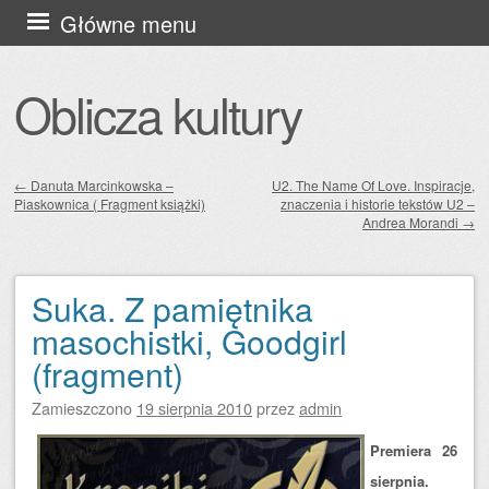
Przejdź
Główne menu
do
treści
Oblicza kultury
←
Danuta Marcinkowska –
U2. The Name Of Love. Inspiracje,
Piaskownica ( Fragment książki)
znaczenia i historie tekstów U2 –
Zobacz wpisy
Andrea Morandi
→
Suka. Z pamiętnika
masochistki, Goodgirl
(fragment)
Zamieszczono
19 sierpnia 2010
przez
admin
Premiera 26
sierpnia.