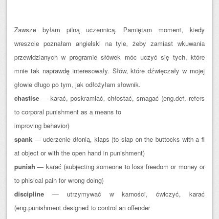
Zawsze byłam pilną uczennicą. Pamiętam moment, kiedy
wreszcie poznałam angielski na tyle, żeby zamiast wkuwania
przewidzianych w programie słówek móc uczyć się tych, które
mnie tak naprawdę interesowały. Słów, które dźwięczały w mojej
głowie długo po tym, jak odłożyłam słownik.
chastise
— karać, poskramiać, chłostać, smagać (eng.def. refers
to corporal punishment as a means to
improving behavior)
spank
— uderzenie dłonią, klaps (to slap on the buttocks with a fl
at object or with the open hand in punishment)
punish
— karać (subjecting someone to loss freedom or money or
to phisical pain for wrong doing)
discipline
— utrzymywać w karności, ćwiczyć, karać
(eng.punishment designed to control an offender