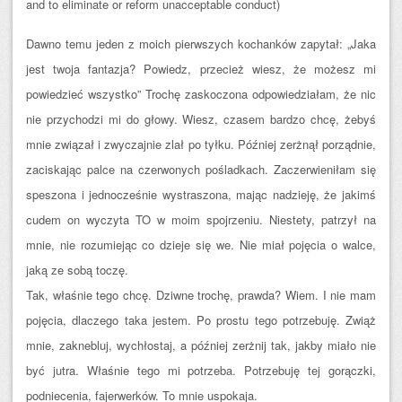
and to eliminate or reform unacceptable conduct)
Dawno temu jeden z moich pierwszych kochanków zapytał: „Jaka
jest twoja fantazja? Powiedz, przecież wiesz, że możesz mi
powiedzieć wszystko” Trochę zaskoczona odpowiedziałam, że nic
nie przychodzi mi do głowy. Wiesz, czasem bardzo chcę, żebyś
mnie związał i zwyczajnie zlał po tyłku. Później zerżnął porządnie,
zaciskając palce na czerwonych pośladkach. Zaczerwieniłam się
speszona i jednocześnie wystraszona, mając nadzieję, że jakimś
cudem on wyczyta TO w moim spojrzeniu. Niestety, patrzył na
mnie, nie rozumiejąc co dzieje się we. Nie miał pojęcia o walce,
jaką ze sobą toczę.
Tak, właśnie tego chcę. Dziwne trochę, prawda? Wiem. I nie mam
pojęcia, dlaczego taka jestem. Po prostu tego potrzebuję. Zwiąż
mnie, zaknebluj, wychłostaj, a później zerżnij tak, jakby miało nie
być jutra. Właśnie tego mi potrzeba. Potrzebuję tej gorączki,
podniecenia, fajerwerków. To mnie uspokaja.