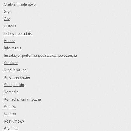
Grafika i malarstwo
Gry
Gry
Historia
Hobby i poradniki
Humor
Informacja
Instalacje, performance, sztuka nowoczesna
Karciane
Kino familijne
Kino niezależne
Kino polskie
Komedia
Komedia romantyczna
Komiks
Komiks
Kostiumowy
Kryminał