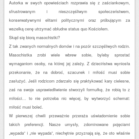
Autorka w swych opowieściach rozprawia się z zaściankowym,
sfrustrowanym i nieszczęśliwym społeczeństwem,
konserwatywnymi elitami politycznymi oraz próbującym za
wszelką cenę utrzymać obłudne status quo Kościołem.
Skąd się biorą masochistki?
Z tak zwanych normalnych domów i na pozór szczęśliwych rodzin.
Masochistka zrobi wiele wbrew sobie, byleby sprostać
wymaganiom osoby, na której jej zależy. Z dzieciństwa wyniosła
przekonanie, że na dobroć, szacunek i miłość musi sobie
zasłużyć. Jeśli rodzicom zdarzało się praktykować kary cielesne,
zaś na swoje usprawiedliwienie stworzyli formułkę, że robią to z
miłości… to nie potrzeba nic więcej, by wytworzyć schemat:
miłość musi boleć.
W pierwszej chwili przeważnie przeraża uświadomienie sobie
takich preferencji. Nasze umysły, zdominowane pojęciami
„wypada” i „nie wypada”, niechętnie przyznają się, że oto właśnie