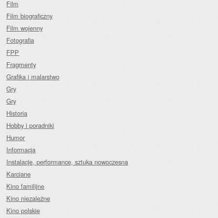
Film
Film biograficzny
Film wojenny
Fotografia
FPP
Fragmenty
Grafika i malarstwo
Gry
Gry
Historia
Hobby i poradniki
Humor
Informacja
Instalacje, performance, sztuka nowoczesna
Karciane
Kino familijne
Kino niezależne
Kino polskie