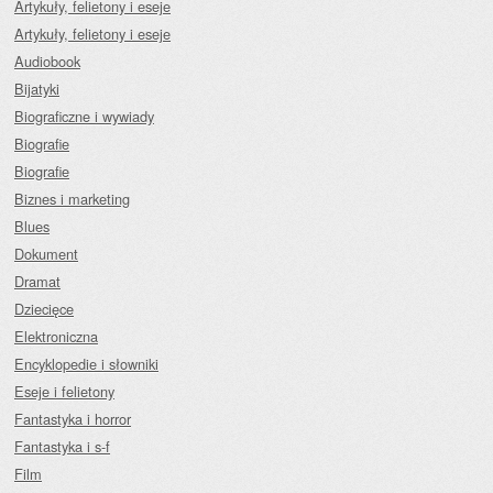
Artykuły, felietony i eseje
Artykuły, felietony i eseje
Audiobook
Bijatyki
Biograficzne i wywiady
Biografie
Biografie
Biznes i marketing
Blues
Dokument
Dramat
Dziecięce
Elektroniczna
Encyklopedie i słowniki
Eseje i felietony
Fantastyka i horror
Fantastyka i s-f
Film