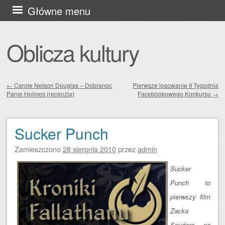
Przejdź
Główne menu
do
treści
Oblicza kultury
←
Carole Nelson Douglas – Dobranoc
Pierwsze losowanie II Tygodnia
Panie Holmes (recenzja)
Facebookowego Konkursu
→
Zobacz wpisy
Sucker Punch
Zamieszczono
28 sierpnia 2010
przez
admin
Sucker
Punch to
pierwszy film
Zacka
Snydera na