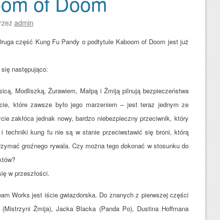
oom of Doom
rzez
admin
Druga część Kung Fu Pandy o podtytule Kaboom of Doom jest już
 się następująco:
sicą, Modliszką, Żurawiem, Małpą i Żmiją pilnują bezpieczeństwa
cie, które zawsze było jego marzeniem – jest teraz jednym ze
e zakłóca jednak nowy, bardzo niebezpieczny przeciwnik, który
i techniki kung fu nie są w stanie przeciwstawić się broni, którą
trzymać groźnego rywala. Czy można tego dokonać w stosunku do
nktów?
ię w przeszłości.
eam Works jest iście gwiazdorska. Do znanych z pierwszej części
iu (Mistrzyni Żmija), Jacka Blacka (Panda Po), Dustina Hoffmana