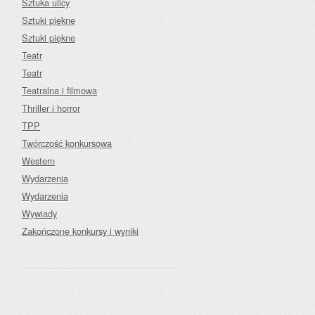
Sztuka ulicy
Sztuki piękne
Sztuki piękne
Teatr
Teatr
Teatralna i filmowa
Thriller i horror
TPP
Twórczość konkursowa
Western
Wydarzenia
Wydarzenia
Wywiady
Zakończone konkursy i wyniki