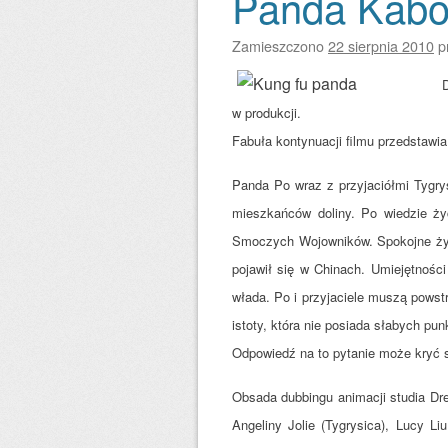
Panda Kab
Zamieszczono
22 sierpnia 2010
p
w produkcji.
Fabuła kontynuacji filmu przedstawia
Panda Po wraz z przyjaciółmi Tygry
mieszkańców doliny. Po wiedzie ży
Smoczych Wojowników. Spokojne życi
pojawił się w Chinach. Umiejętności 
włada. Po i przyjaciele muszą pows
istoty, która nie posiada słabych pu
Odpowiedź na to pytanie może kryć s
Obsada dubbingu animacji studia Dr
Angeliny Jolie (Tygrysica), Lucy L