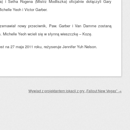
a) i Setha Rogena (Mistrz Modliszka) oficjalnie dołączyli Gary
helle Yeoh i Victor Garber.
zemawiał nowy przeciwnik, Paw. Garber i Van Damme zostaną
 Michelle Yeoh wcieli się w słynną wieszczkę – Kozę.
st na 27 maja 2011 roku, reżyseruje Jennifer Yuh Nelson.
Wywiad z projektantem lokacji z gry „Fallout New Vegas”
→