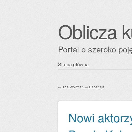
Oblicza k
Portal o szeroko poję
Przejdź
Strona główna
Główne menu
do
treści
←
The Wolfman — Recenzja
Zobacz wpisy
Nowi aktorz