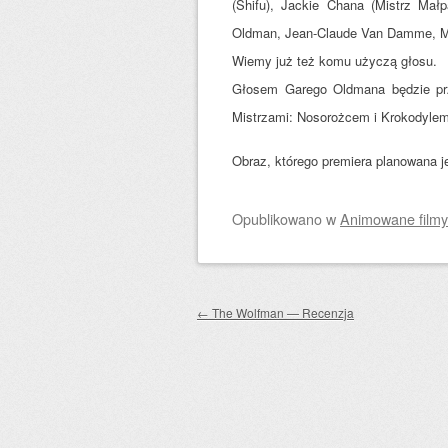
(Shifu), Jackie Chana (Mistrz Małp
Oldman, Jean-Claude Van Damme, Mic
Wiemy już też komu użyczą głosu.
Głosem Garego Oldmana będzie pr
Mistrzami: Nosorożcem i Krokodylem.
Obraz, którego premiera planowana je
Opublikowano
w
Animowane filmy
Zobacz wpisy
←
The Wolfman — Recenzja