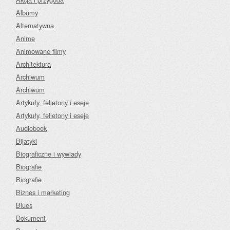
Albumy
Alternatywna
Anime
Animowane filmy
Architektura
Archiwum
Archiwum
Artykuły, felietony i eseje
Artykuły, felietony i eseje
Audiobook
Bijatyki
Biograficzne i wywiady
Biografie
Biografie
Biznes i marketing
Blues
Dokument