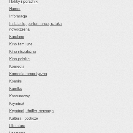
Hobby i poradniki
Humor
Informacja
Instalacje, performance, sztuka
nowoczesna
Karciane
Kino familijne
Kino niezależne
Kino polskie
Komedia
Komedia romantyczna
Komiks
Komiks
Kostiumowy
Kryminał
Kryminał, thriller, sensacja
Kultura i podróże
Literatura
Literatura