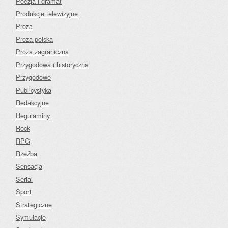
Poezja i dramat
Produkcje telewizyjne
Proza
Proza polska
Proza zagraniczna
Przygodowa i historyczna
Przygodowe
Publicystyka
Redakcyjne
Regulaminy
Rock
RPG
Rzeźba
Sensacja
Serial
Sport
Strategiczne
Symulacje