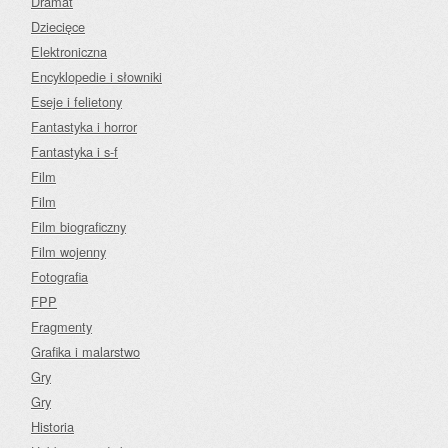
Dramat
Dziecięce
Elektroniczna
Encyklopedie i słowniki
Eseje i felietony
Fantastyka i horror
Fantastyka i s-f
Film
Film
Film biograficzny
Film wojenny
Fotografia
FPP
Fragmenty
Grafika i malarstwo
Gry
Gry
Historia