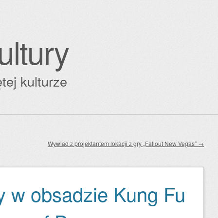
ultury
tej kulturze
Wywiad z projektantem lokacji z gry „Fallout New Vegas”
→
y w obsadzie Kung Fu