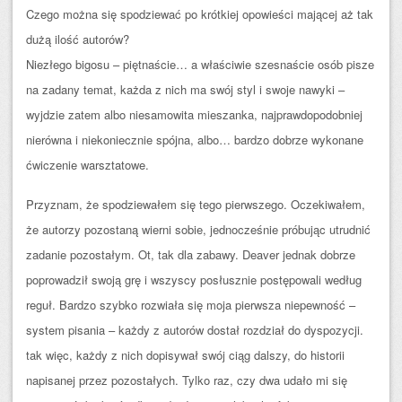
Czego można się spodziewać po krótkiej opowieści mającej aż tak
dużą ilość autorów?
Niezłego bigosu – piętnaście… a właściwie szesnaście osób pisze
na zadany temat, każda z nich ma swój styl i swoje nawyki –
wyjdzie zatem albo niesamowita mieszanka, najprawdopodobniej
nierówna i niekoniecznie spójna, albo… bardzo dobrze wykonane
ćwiczenie warsztatowe.
Przyznam, że spodziewałem się tego pierwszego. Oczekiwałem,
że autorzy pozostaną wierni sobie, jednocześnie próbując utrudnić
zadanie pozostałym. Ot, tak dla zabawy. Deaver jednak dobrze
poprowadził swoją grę i wszyscy posłusznie postępowali według
reguł. Bardzo szybko rozwiała się moja pierwsza niepewność –
system pisania – każdy z autorów dostał rozdział do dyspozycji.
tak więc, każdy z nich dopisywał swój ciąg dalszy, do historii
napisanej przez pozostałych. Tylko raz, czy dwa udało mi się