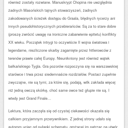
również zostały rozwiane. Manuskrypt Chopina nie uwzględnia
żadnych Masońskich tajnych stowarzyszeń, żadnych
zakodowanych ścieżek dostępu do Graala, błędnych rycerzy ani
innych pseudohistorycznych przebierańców. Są za to stare dobre
(proszę zwrócić uwagę na ironiczne zabarwienie epitetu) konflikty
XX wieku. Początek intrygi to oczywiście II wojna światowa i
legendarne, niezliczone skarby zagarnięte przez hitlerowców z
terenów prawie całej Europy. Nieunikniony jest również wątek
bałkańskiego Tygla. Gra pozorów rozpoczyna się na warszawskiej
starówce i trwa przez siedemnaście rozdziałów. Postaci zupełnie
zwyczajne, nie są tymi, za które się, podają, wilk zakłada więcej
niż jedną owczą skórkę, choć same owce też głupie nie są. I
wtedy jest Grand Finale…
Lektura, która zaczęła się od czystej ciekawości okazała się
całkiem przyjemnym przerywnikiem. Z jednej strony udało się
autorom uciec od pułapki schematu, grożącej im patrząc na utwór