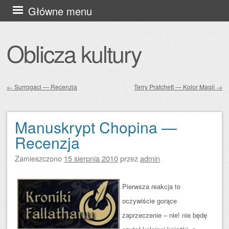
Przejdź
Główne menu
do
treści
Oblicza kultury
←
Surrogaci — Recenzja
Terry Pratchett — Kolor Magii
→
Zobacz wpisy
Manuskrypt Chopina —
Recenzja
Zamieszczono
15 sierpnia 2010
przez
admin
Pierwsza reakcja to
oczywiście gorące
zaprzeczenie – nie! nie będę