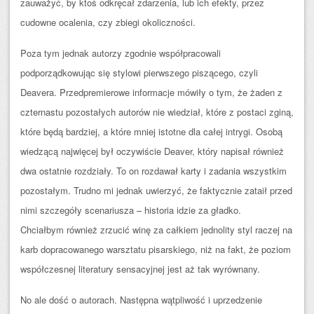
zauważyć, by ktoś odkręcał zdarzenia, lub ich efekty, przez
cudowne ocalenia, czy zbiegi okoliczności.
Poza tym jednak autorzy zgodnie współpracowali
podporządkowując się stylowi pierwszego piszącego, czyli
Deavera. Przedpremierowe informacje mówiły o tym, że żaden z
czternastu pozostałych autorów nie wiedział, które z postaci zginą,
które będą bardziej, a które mniej istotne dla całej intrygi. Osobą
wiedzącą najwięcej był oczywiście Deaver, który napisał również
dwa ostatnie rozdziały. To on rozdawał karty i zadania wszystkim
pozostałym. Trudno mi jednak uwierzyć, że faktycznie zataił przed
nimi szczegóły scenariusza – historia idzie za gładko.
Chciałbym również zrzucić winę za całkiem jednolity styl raczej na
karb dopracowanego warsztatu pisarskiego, niż na fakt, że poziom
współczesnej literatury sensacyjnej jest aż tak wyrównany.
No ale dość o autorach. Następna wątpliwość i uprzedzenie