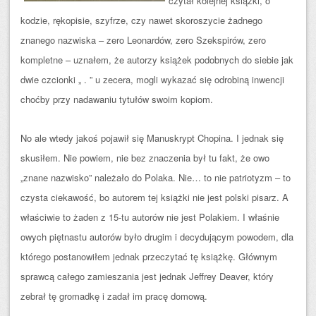
czytał kolejnej książki, o
kodzie, rękopisie, szyfrze, czy nawet skoroszycie żadnego
znanego nazwiska – zero Leonardów, zero Szekspirów, zero
kompletne – uznałem, że autorzy książek podobnych do siebie jak
dwie czcionki „ . ” u zecera, mogli wykazać się odrobiną inwencji
choćby przy nadawaniu tytułów swoim kopiom.
No ale wtedy jakoś pojawił się Manuskrypt Chopina. I jednak się
skusiłem. Nie powiem, nie bez znaczenia był tu fakt, że owo
„znane nazwisko” należało do Polaka. Nie… to nie patriotyzm – to
czysta ciekawość, bo autorem tej książki nie jest polski pisarz. A
właściwie to żaden z 15-tu autorów nie jest Polakiem. I właśnie
owych piętnastu autorów było drugim i decydującym powodem, dla
którego postanowiłem jednak przeczytać tę książkę. Głównym
sprawcą całego zamieszania jest jednak Jeffrey Deaver, który
zebrał tę gromadkę i zadał im pracę domową.