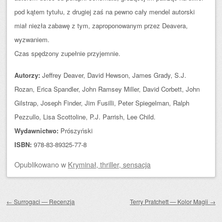
pod kątem tytułu, z drugiej zaś na pewno cały mendel autorski
miał niezła zabawę z tym, zaproponowanym przez Deavera,
wyzwaniem.
Czas spędzony zupełnie przyjemnie.
A
utorzy:
Jeffrey Deaver, David Hewson, James Grady, S.J.
Rozan, Erica Spandler, John Ramsey Miller, David Corbett, John
Gilstrap, Joseph Finder, Jim Fusilli, Peter Spiegelman, Ralph
Pezzullo, Lisa Scottoline, P.J. Parrish, Lee Child.
Wydawnictwo:
Prószyński
ISBN:
978-83-89325-77-8
Opublikowano
w
Kryminał, thriller, sensacja
Zobacz wpisy
←
Surrogaci — Recenzja
Terry Pratchett — Kolor Magii
→