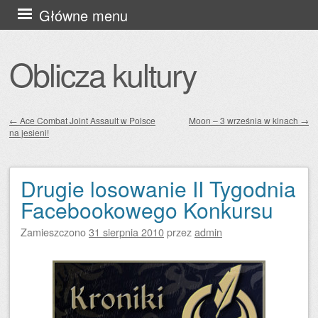
Przejdź
Główne menu
do
treści
Oblicza kultury
←
Ace Combat Joint Assault w Polsce
Moon – 3 września w kinach
→
na jesieni!
Zobacz wpisy
Drugie losowanie II Tygodnia
Facebookowego Konkursu
Zamieszczono
31 sierpnia 2010
przez
admin