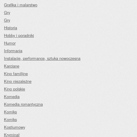
Grafika i malarstwo
Gry
Gry
Historia
Hobby i poradniki
Humor
Informacja
Instalacje, performance, sztuka nowoczesna
Karciane
Kino familijne
Kino niezależne
Kino polskie
Komedia
Komedia romantyczna
Komiks
Komiks
Kostiumowy
Kryminał