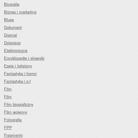
Biografie
Biznes i marketing
Blues
Dokument
Dramat
Dziecięce
Elektroniczna
Encyklopedie i słowniki
Eseje i felietony
Fantastyka i horror
Fantastyka i s-f
Film
Film
Film biograficzny
Film wojenny
Fotografia
FPP
Fragmenty