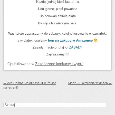
Każdej jednej kibić kształtna
Uda jędrne, pierś powabna
Do polowań szkolą ciała
By się ich zwierzyna bała.
Was także zapraszamy do zabawy, kolejne losowanie w czwartek,
a w piątek losujemy
bon na zakupy w Amazonce
Zasady macie o tutaj ->
ZASADY
Zapraszamy!!!!
Opublikowano
w
Zakończone konkursy i wyniki
Zobacz wpisy
←
Ace Combat Joint Assault w Polsce
Moon – 3 września w kinach
→
na jesieni!
Szukaj: