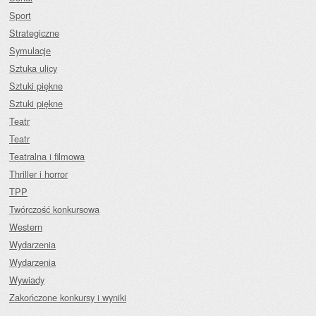
Sport
Strategiczne
Symulacje
Sztuka ulicy
Sztuki piękne
Sztuki piękne
Teatr
Teatr
Teatralna i filmowa
Thriller i horror
TPP
Twórczość konkursowa
Western
Wydarzenia
Wydarzenia
Wywiady
Zakończone konkursy i wyniki