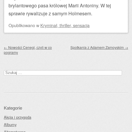
brylantowego pasa królowej Marii Antoniny. W tej
sprawie rywalizuje z samym Holmesem.
Opublikowano
w
Kryminał, thriller, sensacja
Zobacz wpisy
←
Nowości Cenegi, czyli w co
Spotkania z Adamem Zamoyskim
→
pogramy
Szukaj:
Kategorie
Akcja i przygoda
Albumy
Alternatywna