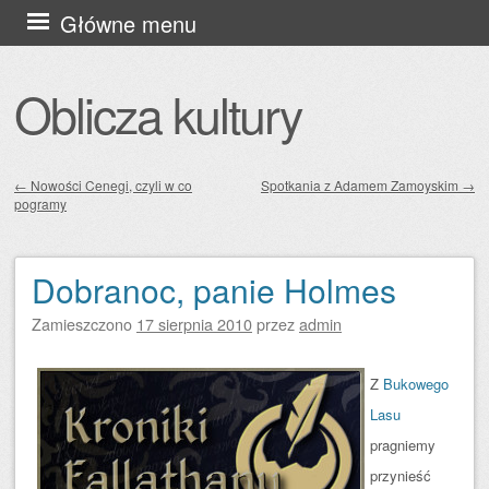
Przejdź
Główne menu
do
treści
Oblicza kultury
←
Nowości Cenegi, czyli w co
Spotkania z Adamem Zamoyskim
→
pogramy
Zobacz wpisy
Dobranoc, panie Holmes
Zamieszczono
17 sierpnia 2010
przez
admin
Z
Bukowego
Lasu
pragniemy
przynieść