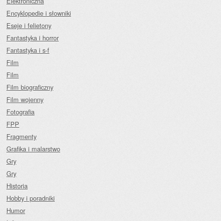
Elektroniczna
Encyklopedie i słowniki
Eseje i felietony
Fantastyka i horror
Fantastyka i s-f
Film
Film
Film biograficzny
Film wojenny
Fotografia
FPP
Fragmenty
Grafika i malarstwo
Gry
Gry
Historia
Hobby i poradniki
Humor