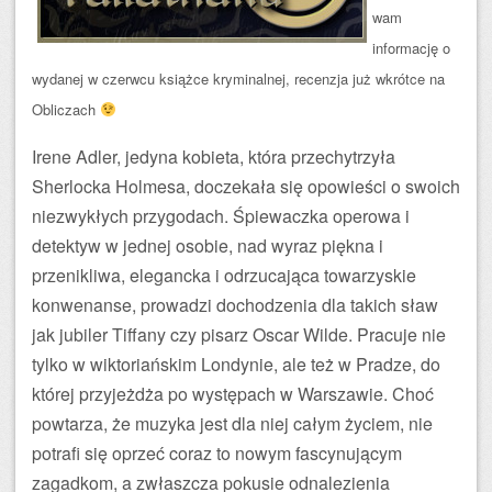
wam
informację o
wydanej w czerwcu książce kryminalnej, recenzja już wkrótce na
Obliczach
Irene Adler, jedyna kobieta, która przechytrzyła
Sherlocka Holmesa, doczekała się opowieści o swoich
niezwykłych przygodach. Śpiewaczka operowa i
detektyw w jednej osobie, nad wyraz piękna i
przenikliwa, elegancka i odrzucająca towarzyskie
konwenanse, prowadzi dochodzenia dla takich sław
jak jubiler Tiffany czy pisarz Oscar Wilde. Pracuje nie
tylko w wiktoriańskim Londynie, ale też w Pradze, do
której przyjeżdża po występach w Warszawie. Choć
powtarza, że muzyka jest dla niej całym życiem, nie
potrafi się oprzeć coraz to nowym fascynującym
zagadkom, a zwłaszcza pokusie odnalezienia