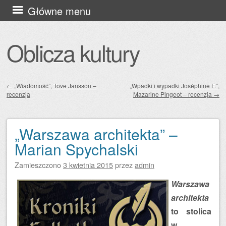
Przejdź
Główne menu
do
treści
Oblicza kultury
←
„Wiadomość”, Tove Jansson –
„Wpadki i wypadki Joséphine F.”,
recenzja
Mazarine Pingeot – recenzja
→
Zobacz wpisy
„Warszawa architekta” –
Marian Spychalski
Zamieszczono
3 kwietnia 2015
przez
admin
Warszawa
architekta
to stolica
w