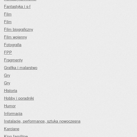
Fantastyka i s-f
Film
Film
Film biograficzny
Film wojenny
Fotografia
FPP
Fragmenty
Grafika i malarstwo
Gry
Gry
Historia
Hobby i poradniki
Humor
Informacja
Instalacje, performance, sztuka nowoczesna
Karciane
Kino familijne