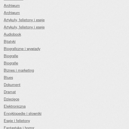
Archiwum
Archiwum
Artykuły, felietony i eseje
Artykuły, felietony i eseje
Audiobook
Bijatyki
Biograficzne i wywiady
Biografie
Biografie
Biznes i marketing
Blues
Dokument
Dramat
Dziecięce
Elektroniczna
Encyklopedie i słowniki
Eseje i felietony
Fantastyka i horror