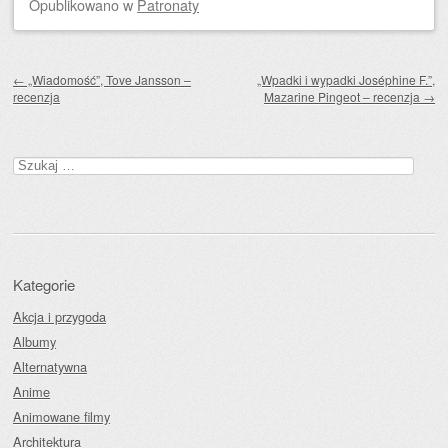
Opublikowano
w
Patronaty
Zobacz wpisy
←
„Wiadomość”, Tove Jansson –
„Wpadki i wypadki Joséphine F.”,
recenzja
Mazarine Pingeot – recenzja
→
Szukaj:
Kategorie
Akcja i przygoda
Albumy
Alternatywna
Anime
Animowane filmy
Architektura