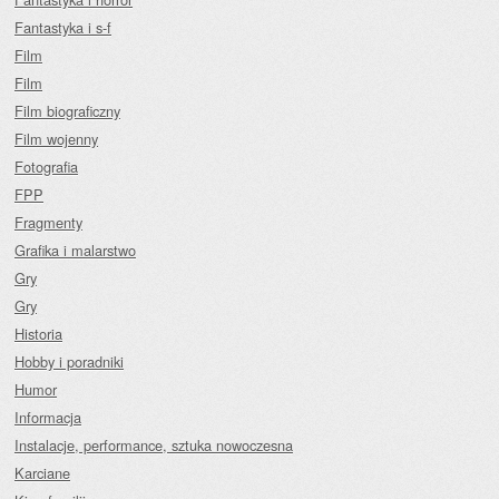
Fantastyka i s-f
Film
Film
Film biograficzny
Film wojenny
Fotografia
FPP
Fragmenty
Grafika i malarstwo
Gry
Gry
Historia
Hobby i poradniki
Humor
Informacja
Instalacje, performance, sztuka nowoczesna
Karciane