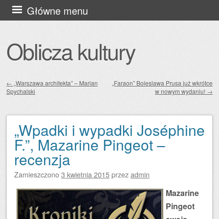
Przejdź
Główne menu
do
treści
Oblicza kultury
←
„Warszawa architekta” – Marian
„Faraon” Boleslawa Prusa już wkrótce
Spychalski
w nowym wydaniu!
→
Zobacz wpisy
„Wpadki i wypadki Joséphine
F.”, Mazarine Pingeot –
recenzja
Zamieszczono
3 kwietnia 2015
przez
admin
Mazarine
Pingeot