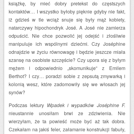
książkę, by mieć dobry pretekst do częstszych
kontaktów… I wszystko byłoby pięknie gdyby nie fakt,
iż gdzieś w tle wciąż snuje się były mąż kobiety,
natarczywy hipochondryk José. A José nie zamierza
odpuścić. Nie chce pozwolić jej odejść i złośliwie
manipuluje ich wspólnymi dziećmi. Czy Joséphine
odnajdzie w życiu równowagę i będzie jeszcze miała
szansę na osobiste szczęście? Czy upora się z byłym
mężem i odpowiednio „skomunikuje” z Emilem
Berthot? I czy… poradzi sobie z zepsutą zmywarką i
kolonią wesz, które zadomowiły się we włosach jej
synów?
Podczas lektury
Wpadek i wypadków Joséphine F.
nieustannie unosiłam brwi ze zdziwienia. Nie
wierzyłam, że ta powieść może być aż tak dobra.
Czekałam na jakiś feler, załamanie konstrukcji fabuły,