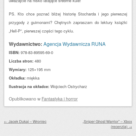
uważajcie na nisko latające srebrne kule!
PS. Kto chce poznać bliżej historię Stocharda i jego pierwszej
przygody z guimonami? Chętnych zapraszam do lektury książki
„Hell-P”, pierwszej części tego cyklu.
Wydawnictwo:
Agencja Wydawnicza RUNA
ISBN:
978-83-89595-69-0
Liczba stron:
480
Wymiary:
125×195 mm
Okładka:
miękka
Ilustracja na okładce:
Wojciech Ostrycharz
Opublikowano
w
Fantastyka i horror
Zobacz wpisy
←
Jacek Dukaj – Wroniec
„Sniper Ghost Warrior” – Xbox
(recenzja)
→