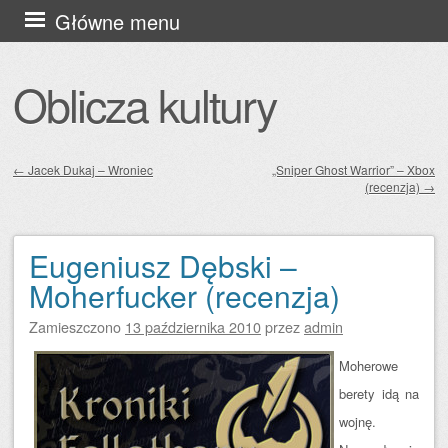
Przejdź
Główne menu
do
treści
Oblicza kultury
←
Jacek Dukaj – Wroniec
„Sniper Ghost Warrior” – Xbox
(recenzja)
→
Zobacz wpisy
Eugeniusz Dębski –
Moherfucker (recenzja)
Zamieszczono
13 października 2010
przez
admin
Moherowe
berety idą na
wojnę.