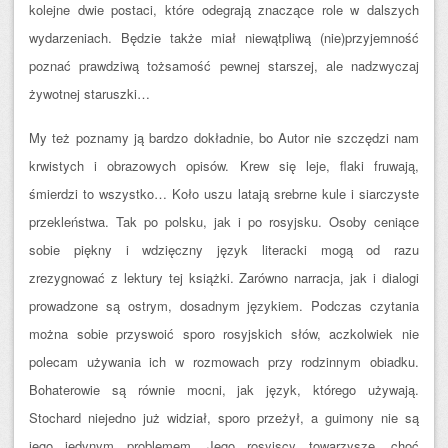
kolejne dwie postaci, które odegrają znaczące role w dalszych
wydarzeniach. Będzie także miał niewątpliwą (nie)przyjemność
poznać prawdziwą tożsamość pewnej starszej, ale nadzwyczaj
żywotnej staruszki…
My też poznamy ją bardzo dokładnie, bo Autor nie szczędzi nam
krwistych i obrazowych opisów. Krew się leje, flaki fruwają,
śmierdzi to wszystko… Koło uszu latają srebrne kule i siarczyste
przekleństwa. Tak po polsku, jak i po rosyjsku. Osoby ceniące
sobie piękny i wdzięczny język literacki mogą od razu
zrezygnować z lektury tej książki. Zarówno narracja, jak i dialogi
prowadzone są ostrym, dosadnym językiem. Podczas czytania
można sobie przyswoić sporo rosyjskich słów, aczkolwiek nie
polecam używania ich w rozmowach przy rodzinnym obiadku.
Bohaterowie są równie mocni, jak język, którego używają.
Stochard niejedno już widział, sporo przeżył, a guimony nie są
jego jedynym problemem. Jego rosyjscy towarzysze, choć