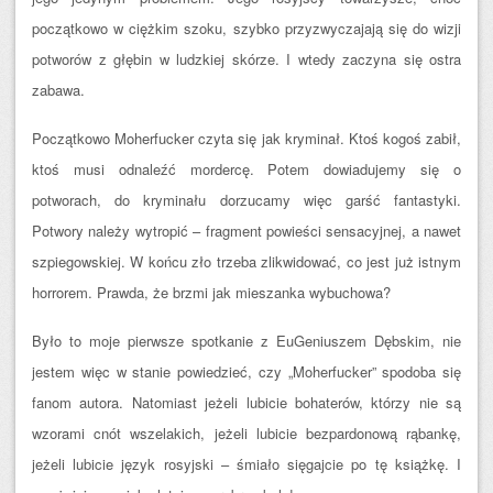
początkowo w ciężkim szoku, szybko przyzwyczajają się do wizji
potworów z głębin w ludzkiej skórze. I wtedy zaczyna się ostra
zabawa.
Początkowo Moherfucker czyta się jak kryminał. Ktoś kogoś zabił,
ktoś musi odnaleźć mordercę. Potem dowiadujemy się o
potworach, do kryminału dorzucamy więc garść fantastyki.
Potwory należy wytropić – fragment powieści sensacyjnej, a nawet
szpiegowskiej. W końcu zło trzeba zlikwidować, co jest już istnym
horrorem. Prawda, że brzmi jak mieszanka wybuchowa?
Było to moje pierwsze spotkanie z EuGeniuszem Dębskim, nie
jestem więc w stanie powiedzieć, czy „Moherfucker” spodoba się
fanom autora. Natomiast jeżeli lubicie bohaterów, którzy nie są
wzorami cnót wszelakich, jeżeli lubicie bezpardonową rąbankę,
jeżeli lubicie język rosyjski – śmiało sięgajcie po tę książkę. I