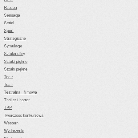
Rzeźba
Sensacja
Serial
Sport
Strategiczne
Symulacje
Sztuka ulicy
Sztuki piękne
Sztuki piękne
Teatr
Teatr
Teatralna i filmowa
Thriller i horror
TPP
Twórczość konkursowa
Western
Wydarzenia