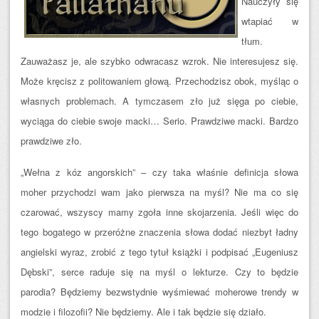
Nauczyły się
wtapiać w
tłum.
Zauważasz je, ale szybko odwracasz wzrok. Nie interesujesz się.
Może kręcisz z politowaniem głową. Przechodzisz obok, myśląc o
własnych problemach. A tymczasem zło już sięga po ciebie,
wyciąga do ciebie swoje macki… Serio. Prawdziwe macki. Bardzo
prawdziwe zło.
„Wełna z kóz angorskich” – czy taka właśnie definicja słowa
moher przychodzi wam jako pierwsza na myśl? Nie ma co się
czarować, wszyscy mamy zgoła inne skojarzenia. Jeśli więc do
tego bogatego w przeróżne znaczenia słowa dodać niezbyt ładny
angielski wyraz, zrobić z tego tytuł książki i podpisać „Eugeniusz
Dębski”, serce raduje się na myśl o lekturze. Czy to będzie
parodia? Będziemy bezwstydnie wyśmiewać moherowe trendy w
modzie i filozofii? Nie będziemy. Ale i tak będzie się działo.