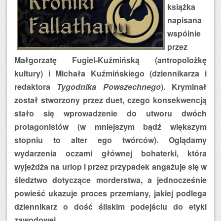
książka
napisana
wspólnie
przez
Małgorzatę Fugiel-Kuźmińską (antropolożkę
kultury) i Michała Kuźmińskiego (dziennikarza i
redaktora
Tygodnika Powszechnego
). Kryminał
został stworzony przez duet, czego konsekwencją
stało się wprowadzenie do utworu dwóch
protagonistów (w mniejszym bądź większym
stopniu to alter ego twórców). Oglądamy
wydarzenia oczami głównej bohaterki, która
wyjeżdża na urlop i przez przypadek angażuje się w
śledztwo dotyczące morderstwa, a jednocześnie
powieść ukazuje proces przemiany, jakiej podlega
dziennikarz o dość śliskim podejściu do etyki
zawodowej.