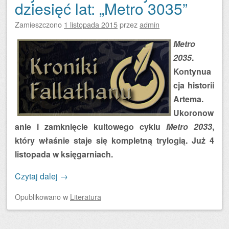
dziesięć lat: „Metro 3035”
Zamieszczono
1 listopada 2015
przez
admin
Metro
2035
.
Kontynua
cja historii
Artema.
Ukoronow
anie i zamknięcie kultowego cyklu
Metro 2033
,
który właśnie staje się kompletną trylogią. Już 4
listopada w księgarniach.
Czytaj dalej
→
Opublikowano
w
Literatura