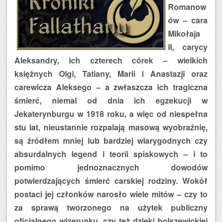
Romanow
ów – cara
Mikołaja
II, carycy
Aleksandry, ich czterech córek – wielkich
księżnych Olgi, Tatiany, Marii i Anastazji oraz
carewicza Aleksego – a zwłaszcza ich tragiczna
śmierć, niemal od dnia ich egzekucji w
Jekaterynburgu w 1918 roku, a więc od niespełna
stu lat, nieustannie rozpalają masową wyobraźnię,
są źródłem mniej lub bardziej wiarygodnych czy
absurdalnych legend i teorii spiskowych – i to
pomimo jednoznacznych dowodów
potwierdzających śmierć carskiej rodziny. Wokół
postaci jej członków narosło wiele mitów – czy to
za sprawą tworzonego na użytek publiczny
oficjalnego wizerunku, czy też dzięki bolszewickiej