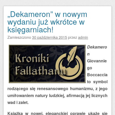
„Dekameron” w nowym
wydaniu już wkrótce w
księgarniach!
Zamieszczono
30 października 2015
przez
admin
Dekamero
n
Giovannie
go
Boccaccia
to symbol
rodzącego się renesansowego humanizmu, z jego
umiłowaniem natury ludzkiej, afirmacją jej licznych
wad i zalet.
Książka w nowej, eleganckiej oprawie ukaże się