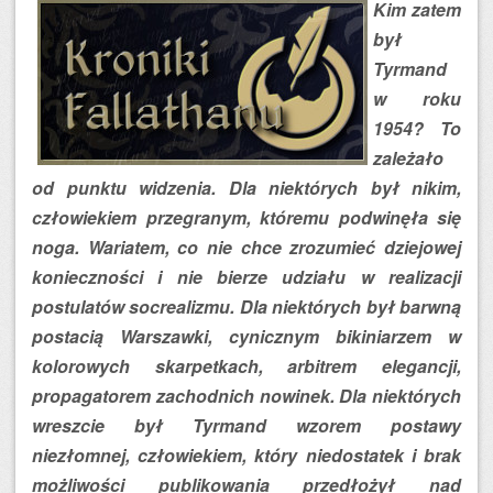
Kim zatem
był
Tyrmand
w roku
1954? To
zależało
od punktu widzenia. Dla niektórych był nikim,
człowiekiem przegranym, któremu podwinęła się
noga. Wariatem, co nie chce zrozumieć dziejowej
konieczności i nie bierze udziału w realizacji
postulatów socrealizmu. Dla niektórych był barwną
postacią Warszawki, cynicznym bikiniarzem w
kolorowych skarpetkach, arbitrem elegancji,
propagatorem zachodnich nowinek. Dla niektórych
wreszcie był Tyrmand wzorem postawy
niezłomnej, człowiekiem, który niedostatek i brak
możliwości publikowania przedłożył nad