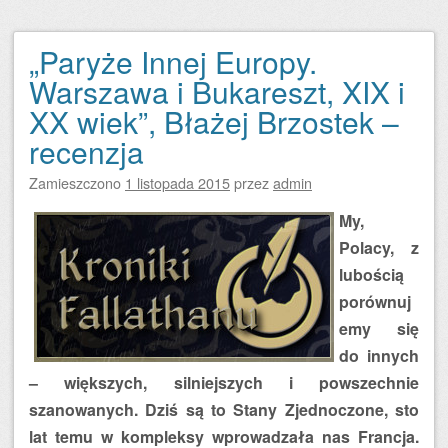
„Paryże Innej Europy.
Warszawa i Bukareszt, XIX i
XX wiek”, Błażej Brzostek –
recenzja
Zamieszczono
1 listopada 2015
przez
admin
My,
Polacy, z
lubością
porównuj
emy się
do innych
– większych, silniejszych i powszechnie
szanowanych. Dziś są to Stany Zjednoczone, sto
lat temu w kompleksy wprowadzała nas Francja.