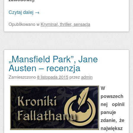
Czytaj dalej
→
Opublikowano
w
Kryminał, thriller, sensacja
„Mansfield Park”, Jane
Austen – recenzja
Zamieszczono
8 listopada 2015
przez
admin
W
powszech
nej opinii
panuje
zdanie, że
największ