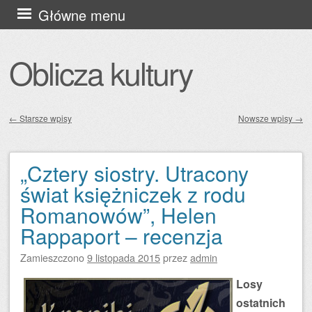
Przejdź
Główne menu
do
treści
Oblicza kultury
←
Starsze wpisy
Nowsze wpisy
→
Zobacz wpisy
„Cztery siostry. Utracony
świat księżniczek z rodu
Romanowów”, Helen
Rappaport – recenzja
Zamieszczono
9 listopada 2015
przez
admin
Losy
ostatnich