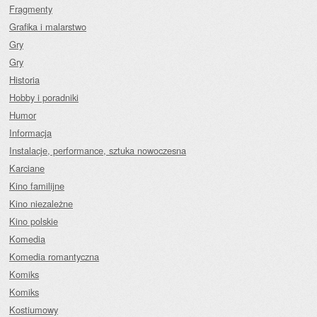
Fragmenty
Grafika i malarstwo
Gry
Gry
Historia
Hobby i poradniki
Humor
Informacja
Instalacje, performance, sztuka nowoczesna
Karciane
Kino familijne
Kino niezależne
Kino polskie
Komedia
Komedia romantyczna
Komiks
Komiks
Kostiumowy