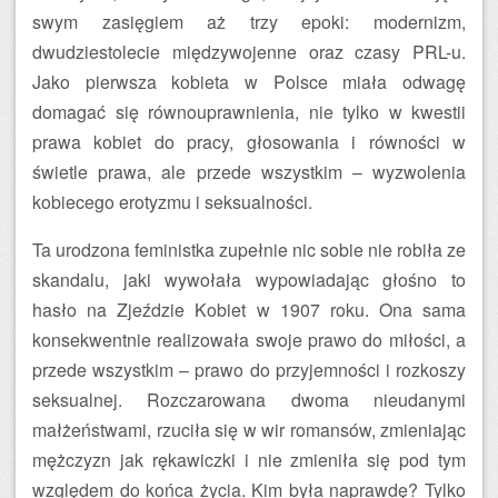
swym zasięgiem aż trzy epoki: modernizm,
dwudziestolecie międzywojenne oraz czasy PRL-u.
Jako pierwsza kobieta w Polsce miała odwagę
domagać się równouprawnienia, nie tylko w kwestii
prawa kobiet do pracy, głosowania i równości w
świetle prawa, ale przede wszystkim – wyzwolenia
kobiecego erotyzmu i seksualności.
Ta urodzona feministka zupełnie nic sobie nie robiła ze
skandalu, jaki wywołała wypowiadając głośno to
hasło na Zjeździe Kobiet w 1907 roku. Ona sama
konsekwentnie realizowała swoje prawo do miłości, a
przede wszystkim – prawo do przyjemności i rozkoszy
seksualnej. Rozczarowana dwoma nieudanymi
małżeństwami, rzuciła się w wir romansów, zmieniając
mężczyzn jak rękawiczki i nie zmieniła się pod tym
względem do końca życia. Kim była naprawdę? Tylko