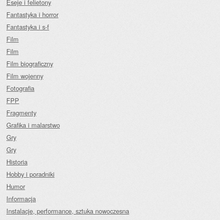
Eseje i felietony
Fantastyka i horror
Fantastyka i s-f
Film
Film
Film biograficzny
Film wojenny
Fotografia
FPP
Fragmenty
Grafika i malarstwo
Gry
Gry
Historia
Hobby i poradniki
Humor
Informacja
Instalacje, performance, sztuka nowoczesna