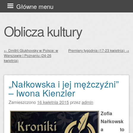
Przejdź
Główne menu
do
treści
Oblicza kultury
←
Dmitrij Glukhovsky w Polsce: w
Premiery tygodnia (17-23 kwietnia)
→
Warszawie i Poznaniu (24-26
Zobacz wpisy
kwietnia)
„Nałkowska i jej mężczyźni”
– Iwona Kienzler
Zamieszczono
16 kwietnia 2015
przez
admin
Zofia
Nałkowsk
a to