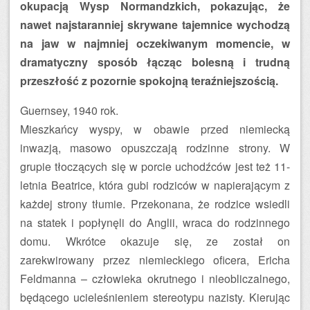
okupacją Wysp Normandzkich, pokazując, że
nawet najstaranniej skrywane tajemnice wychodzą
na jaw w najmniej oczekiwanym momencie, w
dramatyczny sposób łącząc bolesną i trudną
przeszłość z pozornie spokojną teraźniejszością.
Guernsey, 1940 rok.
Mieszkańcy wyspy, w obawie przed niemiecką
inwazją, masowo opuszczają rodzinne strony. W
grupie tłoczących się w porcie uchodźców jest też 11-
letnia Beatrice, która gubi rodziców w napierającym z
każdej strony tłumie. Przekonana, że rodzice wsiedli
na statek i popłynęli do Anglii, wraca do rodzinnego
domu. Wkrótce okazuje się, ze został on
zarekwirowany przez niemieckiego oficera, Ericha
Feldmanna – człowieka okrutnego i nieobliczalnego,
będącego ucieleśnieniem stereotypu nazisty. Kierując