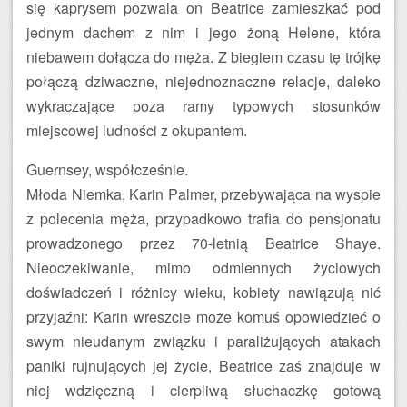
się kaprysem pozwala on Beatrice zamieszkać pod
jednym dachem z nim i jego żoną Helene, która
niebawem dołącza do męża. Z biegiem czasu tę trójkę
połączą dziwaczne, niejednoznaczne relacje, daleko
wykraczające poza ramy typowych stosunków
miejscowej ludności z okupantem.
Guernsey, współcześnie.
Młoda Niemka, Karin Palmer, przebywająca na wyspie
z polecenia męża, przypadkowo trafia do pensjonatu
prowadzonego przez 70-letnią Beatrice Shaye.
Nieoczekiwanie, mimo odmiennych życiowych
doświadczeń i różnicy wieku, kobiety nawiązują nić
przyjaźni: Karin wreszcie może komuś opowiedzieć o
swym nieudanym związku i paraliżujących atakach
paniki rujnujących jej życie, Beatrice zaś znajduje w
niej wdzięczną i cierpliwą słuchaczkę gotową