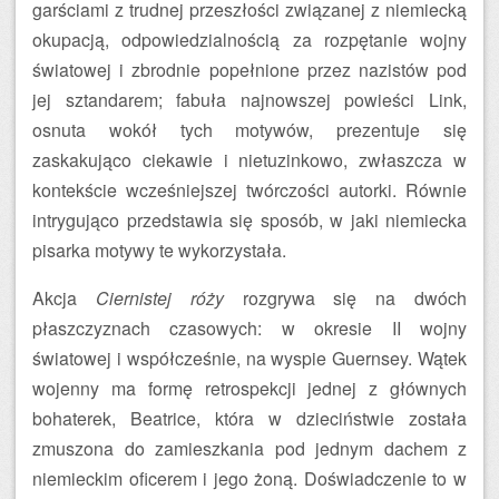
garściami z trudnej przeszłości związanej z niemiecką
okupacją, odpowiedzialnością za rozpętanie wojny
światowej i zbrodnie popełnione przez nazistów pod
jej sztandarem; fabuła najnowszej powieści Link,
osnuta wokół tych motywów, prezentuje się
zaskakująco ciekawie i nietuzinkowo, zwłaszcza w
kontekście wcześniejszej twórczości autorki. Równie
intrygująco przedstawia się sposób, w jaki niemiecka
pisarka motywy te wykorzystała.
Akcja
Ciernistej róży
rozgrywa się na dwóch
płaszczyznach czasowych: w okresie II wojny
światowej i współcześnie, na wyspie Guernsey. Wątek
wojenny ma formę retrospekcji jednej z głównych
bohaterek, Beatrice, która w dzieciństwie została
zmuszona do zamieszkania pod jednym dachem z
niemieckim oficerem i jego żoną. Doświadczenie to w