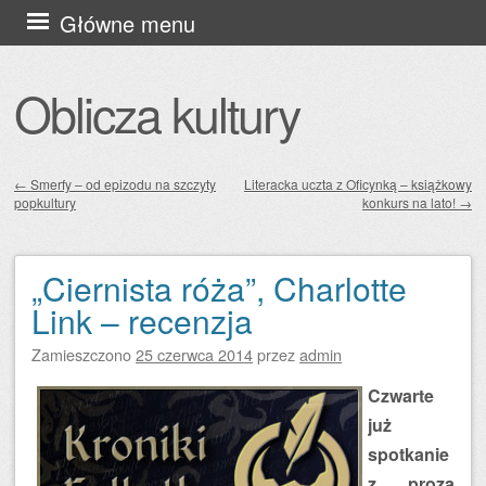
Przejdź
Główne menu
do
treści
Oblicza kultury
←
Smerfy – od epizodu na szczyty
Literacka uczta z Oficynką – książkowy
popkultury
konkurs na lato!
→
Zobacz wpisy
„Ciernista róża”, Charlotte
Link – recenzja
Zamieszczono
25 czerwca 2014
przez
admin
Czwarte
już
spotkanie
z prozą