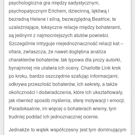
psychologiczna gra między sadystycznym,
psychopatycznym Erichem, dziecinną, lękliwą i
bezradną Helene i silną, bezwzględną Beatrice, te
uzależniające, toksyczne relacje między bohaterami,
są jednymi z najmocniejszych atutów powieści.
Szczególnie intryguje niejednoznaczność relacji kat –
ofiara, zwłaszcza, że nawet dogłębna analiza
charakterów bohaterów, tak typowa dla prozy autorki,
bynajmniej nie ułatwia ich oceny. Charlotte Link krok
po kroku, bardzo oszczędnie szafując informacjami,
odkrywa przeszłość bohaterów, ich sekrety, a także
okoliczności i doświadczenia, które ich ukształtowały,
jak również sposób myślenia, sferę motywacji i emocji.
Paradoksalnie, im więcej o bohaterach wiemy, tym
trudniej poddać ich jednoznacznej ocenie.
Jednakże to wątek współczesny jest tym dominującym