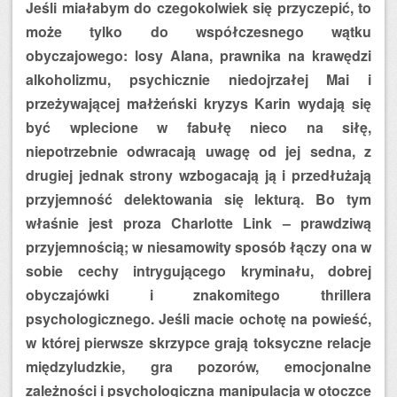
Jeśli miałabym do czegokolwiek się przyczepić, to
może tylko do współczesnego wątku
obyczajowego: losy Alana, prawnika na krawędzi
alkoholizmu, psychicznie niedojrzałej Mai i
przeżywającej małżeński kryzys Karin wydają się
być wplecione w fabułę nieco na siłę,
niepotrzebnie odwracają uwagę od jej sedna, z
drugiej jednak strony wzbogacają ją i przedłużają
przyjemność delektowania się lekturą. Bo tym
właśnie jest proza Charlotte Link – prawdziwą
przyjemnością; w niesamowity sposób łączy ona w
sobie cechy intrygującego kryminału, dobrej
obyczajówki i znakomitego thrillera
psychologicznego. Jeśli macie ochotę na powieść,
w której pierwsze skrzypce grają toksyczne relacje
międzyludzkie, gra pozorów, emocjonalne
zależności i psychologiczna manipulacja w otoczce