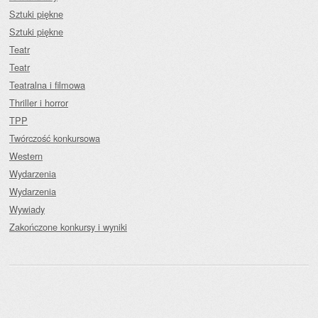
Sztuki piękne
Sztuki piękne
Teatr
Teatr
Teatralna i filmowa
Thriller i horror
TPP
Twórczość konkursowa
Western
Wydarzenia
Wydarzenia
Wywiady
Zakończone konkursy i wyniki