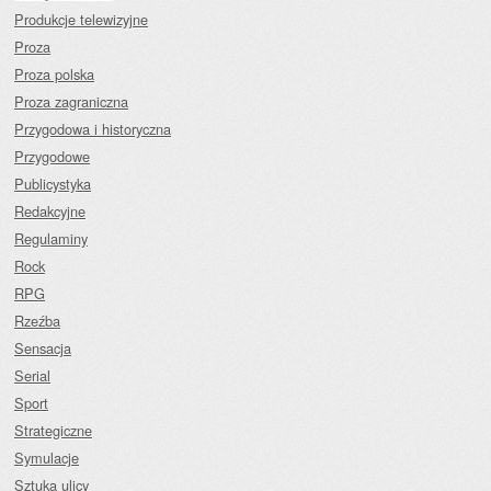
Produkcje telewizyjne
Proza
Proza polska
Proza zagraniczna
Przygodowa i historyczna
Przygodowe
Publicystyka
Redakcyjne
Regulaminy
Rock
RPG
Rzeźba
Sensacja
Serial
Sport
Strategiczne
Symulacje
Sztuka ulicy