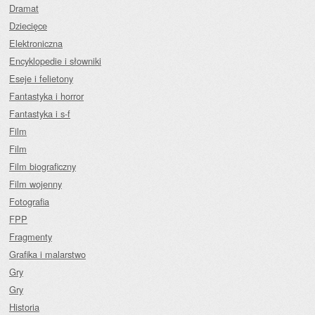
Dramat
Dziecięce
Elektroniczna
Encyklopedie i słowniki
Eseje i felietony
Fantastyka i horror
Fantastyka i s-f
Film
Film
Film biograficzny
Film wojenny
Fotografia
FPP
Fragmenty
Grafika i malarstwo
Gry
Gry
Historia