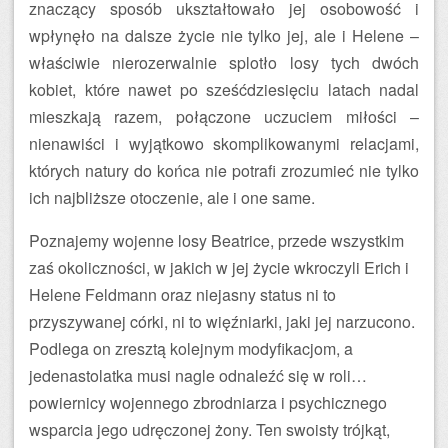
znaczący sposób ukształtowało jej osobowość i
wpłynęło na dalsze życie nie tylko jej, ale i Helene –
właściwie nierozerwalnie splotło losy tych dwóch
kobiet, które nawet po sześćdziesięciu latach nadal
mieszkają razem, połączone uczuciem miłości –
nienawiści i wyjątkowo skomplikowanymi relacjami,
których natury do końca nie potrafi zrozumieć nie tylko
ich najbliższe otoczenie, ale i one same.
Poznajemy wojenne losy Beatrice, przede wszystkim
zaś okoliczności, w jakich w jej życie wkroczyli Erich i
Helene Feldmann oraz niejasny status ni to
przyszywanej córki, ni to więźniarki, jaki jej narzucono.
Podlega on zresztą kolejnym modyfikacjom, a
jedenastolatka musi nagle odnaleźć się w roli…
powiernicy wojennego zbrodniarza i psychicznego
wsparcia jego udręczonej żony. Ten swoisty trójkąt,