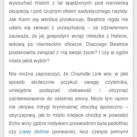
wysłuchać historii z lat spędzonych pod niemiecką
okupacją i pod czujnym okiem sadystycznego nazisty.
Jak Karin się wkrótce przekonuje, Beatrice nigdy nie
udało się zerwać z przeszłością – ze zdziwieniem
zauważa, że jej gospodyni wciąż mieszka z Helene,
wdową po niemieckim oficerze. Dlaczego Beatrice
postanowiła związać z nią swoje życie? I czy w ogóle
miała jakiś wybór?
Nie można zaprzeczyć, że Charlotte Link wie, w jaki
sposób skutecznie przykuć uwagę czytelnika,
umiejętnie podsycać ciekawość i utrzymać
zainteresowanie do ostatniej strony. Może tym razem
nie okrywa intrygi kryminalnej otoczką społeczno –
obyczajową, jak to miało miejsce choćby w powieści
Echo winy
(gdzie motywem przewodnim była pedofilia)
czy
Lisiej dolinie
(porwanie), lecz czerpie pełnymi