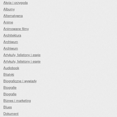
Akcja i przygoda
Albumy
Alternatywna
Anime
Animowane filmy
Architektura
Archiwum
Archiwum
Artykuły, felietony i eseje
Artykuły, felietony i eseje
Audiobook
Bijatyki
Biograficzne i wywiady
Biografie
Biografie
Biznes i marketing
Blues
Dokument