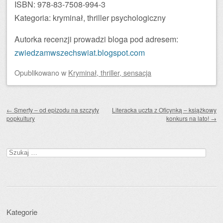
ISBN: 978-83-7508-994-3
Kategoria: kryminał, thriller psychologiczny
Autorka recenzji prowadzi bloga pod adresem:
zwiedzamwszechswiat.blogspot.com
Opublikowano
w
Kryminał, thriller, sensacja
Zobacz wpisy
←
Smerfy – od epizodu na szczyty
Literacka uczta z Oficynką – książkowy
popkultury
konkurs na lato!
→
Szukaj:
Kategorie