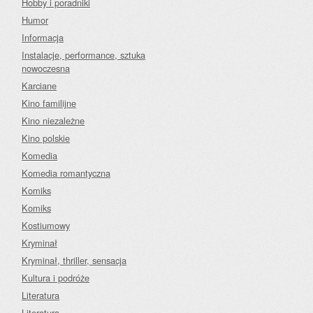
Hobby i poradniki
Humor
Informacja
Instalacje, performance, sztuka
nowoczesna
Karciane
Kino familijne
Kino niezależne
Kino polskie
Komedia
Komedia romantyczna
Komiks
Komiks
Kostiumowy
Kryminał
Kryminał, thriller, sensacja
Kultura i podróże
Literatura
Literatura