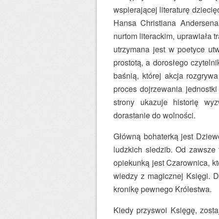
wspierającej literaturę dziec
Hansa Christiana Andersen
nurtom literackim, uprawiała 
utrzymana jest w poetyce ut
prostotą, a dorosłego czyteln
baśnią, której akcja rozgry
proces dojrzewania jednostki
strony ukazuje historię wy
dorastanie do wolności.
Główną bohaterką jest Dziew
ludzkich siedzib. Od zawsze 
opiekunką jest Czarownica, kt
wiedzy z magicznej Księgi. D
kronikę pewnego Królestwa.
Kiedy przyswoi Księgę, zosta