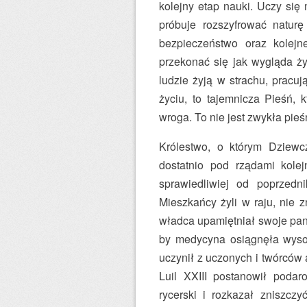
kolejny etap nauki. Uczy się
próbuje rozszyfrować naturę
bezpieczeństwo oraz kolej
przekonać się jak wygląda ży
ludzie żyją w strachu, pracu
życiu, to tajemnicza Pieśń, 
wroga. To nie jest zwykła pieś
Królestwo, o którym Dziewcz
dostatnio pod rządami kolej
sprawiedliwiej od poprzedni
Mieszkańcy żyli w raju, nie 
władca upamiętniał swoje pan
by medycyna osiągnęła wysok
uczynił z uczonych i twórców 
Luil XXIII postanowił poda
rycerski i rozkazał zniszcz