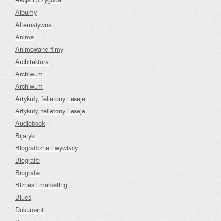
Albumy
Alternatywna
Anime
Animowane filmy
Architektura
Archiwum
Archiwum
Artykuły, felietony i eseje
Artykuły, felietony i eseje
Audiobook
Bijatyki
Biograficzne i wywiady
Biografie
Biografie
Biznes i marketing
Blues
Dokument