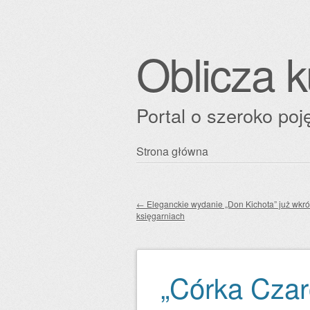
Oblicza k
Portal o szeroko poję
Przejdź
Strona główna
Główne menu
do
treści
←
Eleganckie wydanie „Don Kichota” już wkró
księgarniach
Zobacz wpisy
„Córka Czar