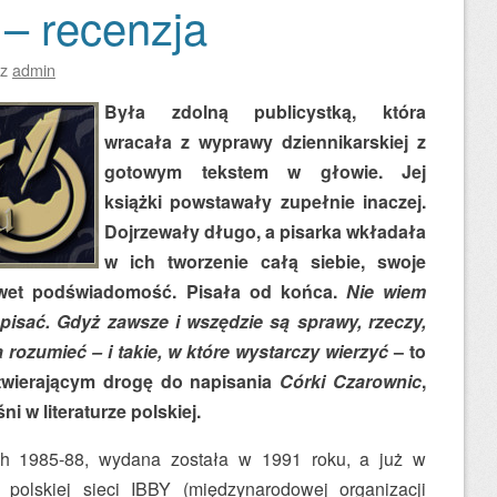
– recenzja
ez
admin
Była zdolną publicystką, która
wracała z wyprawy dziennikarskiej z
gotowym tekstem w głowie. Jej
książki powstawały zupełnie inaczej.
Dojrzewały długo, a pisarka wkładała
w ich tworzenie całą siebie, swoje
wet podświadomość. Pisała od końca.
Nie wiem
isać. Gdyż zawsze i wszędzie są sprawy, rzeczy,
ba rozumieć – i takie, w które wystarczy wierzyć
– to
otwierającym drogę do napisania
Córki Czarownic
,
ni w literaturze polskiej.
ch 1985-88, wydana została w 1991 roku, a już w
polskiej sieci IBBY (międzynarodowej organizacji