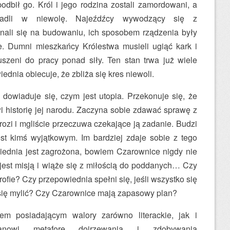
odbił go. Król i jego rodzina zostali zamordowani, a
padli w niewolę. Najeźdźcy wywodzący się z
nali się na budowaniu, ich sposobem rządzenia były
ie. Dumni mieszkańcy Królestwa musieli ugiąć kark i
szeni do pracy ponad siły. Ten stan trwa już wiele
dnia obiecuje, że zbliża się kres niewoli.
dowiaduje się, czym jest utopia. Przekonuje się, że
wi historię jej narodu. Zaczyna sobie zdawać sprawę z
grozi i mgliście przeczuwa czekające ją zadanie. Budzi
st kimś wyjątkowym. Im bardziej zdaje sobie z tego
iednia jest zagrożona, bowiem Czarownice nigdy nie
 jest misją i wiąże się z miłością do poddanych… Czy
ofie? Czy przepowiednia spełni się, jeśli wszystko się
się mylić? Czy Czarownice mają zapasowy plan?
em posiadającym walory zarówno literackie, jak i
nowi metaforę dojrzewania i zdobywania