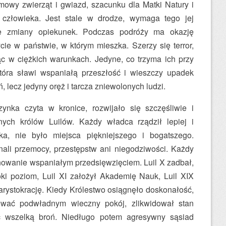
 mowy zwierząt i gwiazd, szacunku dla Matki Natury i
 człowieka. Jest stale w drodze, wymaga tego jej
ne zmiany opiekunek. Podczas podróży ma okazję
cie w państwie, w którym mieszka. Szerzy się terror,
jąc w ciężkich warunkach. Jedyne, co trzyma ich przy
która sławi wspaniałą przeszłość i wieszczy upadek
ń, lecz jedyny oręż i tarcza zniewolonych ludzi.
ynka czyta w kronice, rozwijało się szczęśliwie i
nych królów Luilów. Każdy władca rządził lepiej i
ka, nie było miejsca piękniejszego i bogatszego.
znali przemocy, przestępstw ani niegodziwości. Każdy
owanie wspaniałym przedsięwzięciem. Luil X zadbał,
i poziom, Luil XI założył Akademię Nauk, Luil XIX
arystokrację. Kiedy Królestwo osiągnęło doskonałość,
rować podwładnym wieczny pokój, zlikwidował stan
yć wszelką broń. Niedługo potem agresywny sąsiad