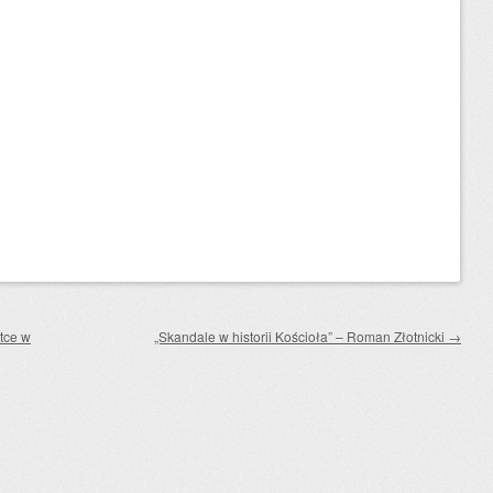
tce w
„Skandale w historii Kościoła” – Roman Złotnicki
→