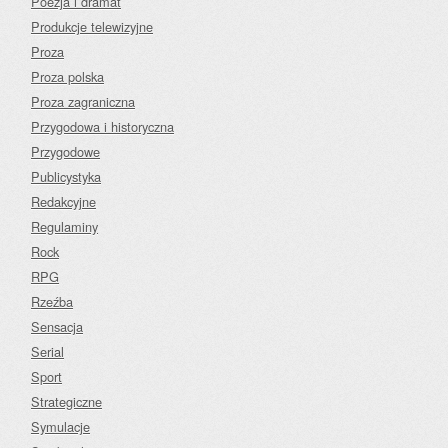
Poezja i dramat
Produkcje telewizyjne
Proza
Proza polska
Proza zagraniczna
Przygodowa i historyczna
Przygodowe
Publicystyka
Redakcyjne
Regulaminy
Rock
RPG
Rzeźba
Sensacja
Serial
Sport
Strategiczne
Symulacje