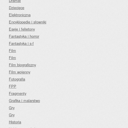
Dramat
Dziecięce
Elektroniczna
Encyklopedie i słowniki
Eseje i felietony
Fantastyka i horror
Fantastyka i s-f
Film
Film
Film biograficzny
Film wojenny
Fotografia
FPP
Fragmenty
Grafika i malarstwo
Gry
Gry
Historia