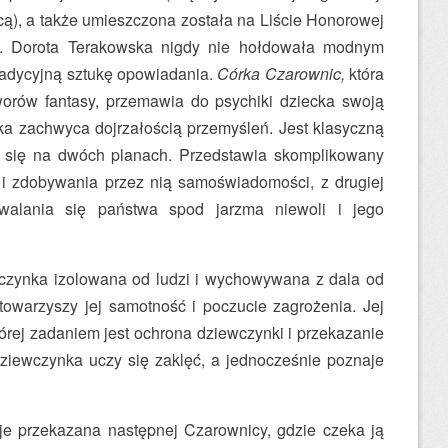
ięcą), a także umieszczona została na Liście Honorowej
a. Dorota Terakowska nigdy nie hołdowała modnym
tradycyjną sztukę opowiadania.
Córka Czarownic,
która
worów fantasy, przemawia do psychiki dziecka swoją
ika zachwyca dojrzałością przemyśleń. Jest klasyczną
wa się na dwóch planach. Przedstawia skomplikowany
 i zdobywania przez nią samoświadomości, z drugiej
zwalania się państwa spod jarzma niewoli i jego
czynka izolowana od ludzi i wychowywana z dala od
towarzyszy jej samotność i poczucie zagrożenia. Jej
órej zadaniem jest ochrona dziewczynki i przekazanie
ziewczynka uczy się zaklęć, a jednocześnie poznaje
je przekazana następnej Czarownicy, gdzie czeka ją