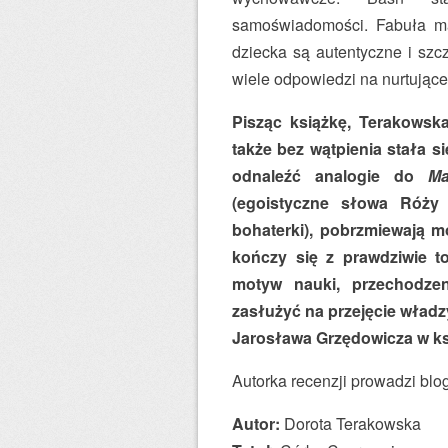
samoświadomości. Fabuła ma 
dziecka są autentyczne i szc
wiele odpowiedzi na nurtujące 
Pisząc książkę, Terakowsk
także bez wątpienia stała s
odnaleźć analogie do
Ma
(egoistyczne słowa Róży
bohaterki), pobrzmiewają mo
kończy się z prawdziwie t
motyw nauki, przechodzen
zasłużyć na przejęcie władz
Jarosława Grzędowicza w k
Autorka recenzji prowadzi bl
Autor:
Dorota Terakowska