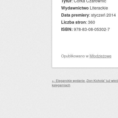
Tytuł
: Córka Czarownic
Wydawnictwo
Literackie
Data premiery
: styczeń 2014
Liczba stron
: 360
ISBN:
978-83-08-05302-7
Opublikowano
w
Młodzieżowe
Zobacz wpisy
←
Eleganckie wydanie „Don Kichota” już wkró
księgarniach