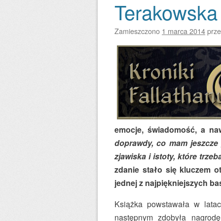
Terakowska 
Zamieszczono
1 marca 2014
prz
emocje, świadomość, a na
doprawdy, co mam jeszcze p
zjawiska i istoty, które trze
zdanie stało się kluczem 
jednej z najpiękniejszych baś
Książka powstawała w lata
następnym zdobyła nagrodę 