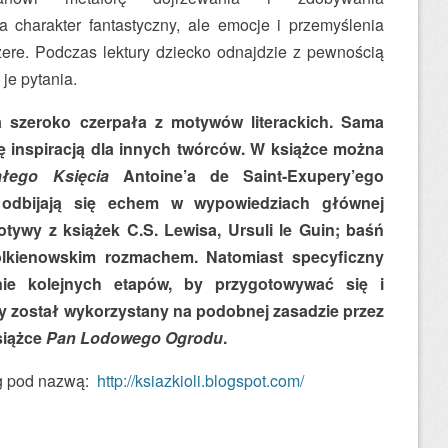
charakter fantastyczny, ale emocje i przemyślenia
zere. Podczas lektury dziecko odnajdzie z pewnością
je pytania.
a szeroko czerpała z motywów literackich. Sama
ię inspiracją dla innych twórców. W książce można
łego Księcia
Antoine’a de Saint-Exupery’ego
 odbijają się echem w wypowiedziach głównej
tywy z książek C.S. Lewisa, Ursuli le Guin; baśń
olkienowskim rozmachem. Natomiast specyficzny
ie kolejnych etapów, by przygotowywać się i
y został wykorzystany na podobnej zasadzie przez
siążce
Pan Lodowego Ogrodu
.
og pod nazwą:
http://ksiazkioli.blogspot.com/