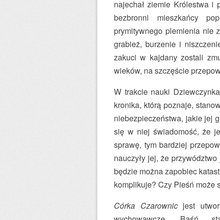
najechał ziemie Królestwa i p
bezbronni mieszkańcy po
prymitywnego plemienia nie z
grabież, burzenie i niszczen
zakuci w kajdany zostali zmu
wieków, na szczęście przepowie
W trakcie nauki Dziewczynka 
kronika, którą poznaje, stano
niebezpieczeństwa, jakie jej 
się w niej świadomość, że je
sprawę, tym bardziej przepow
nauczyły jej, że przywództwo
będzie można zapobiec katastr
komplikuje? Czy Pieśń może 
Córka Czarownic
jest utwor
wychowawcze. Baśń sta