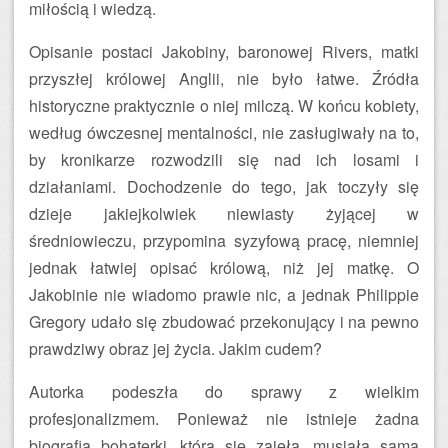
miłością i wiedzą.
Opisanie postaci Jakobiny, baronowej Rivers, matki
przyszłej królowej Anglii, nie było łatwe. Źródła
historyczne praktycznie o niej milczą. W końcu kobiety,
według ówczesnej mentalności, nie zasługiwały na to,
by kronikarze rozwodzili się nad ich losami i
działaniami. Dochodzenie do tego, jak toczyły się
dzieje jakiejkolwiek niewiasty żyjącej w
średniowieczu, przypomina syzyfową pracę, niemniej
jednak łatwiej opisać królową, niż jej matkę. O
Jakobinie nie wiadomo prawie nic, a jednak Philippie
Gregory udało się zbudować przekonujący i na pewno
prawdziwy obraz jej życia. Jakim cudem?
Autorka podeszła do sprawy z wielkim
profesjonalizmem. Ponieważ nie istnieje żadna
biografia bohaterki, którą się zajęła, musiała sama