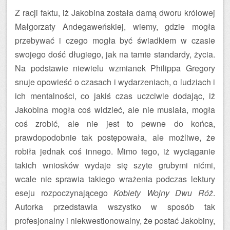
Z racji faktu, iż Jakobina została damą dworu królowej
Małgorzaty Andegaweńskiej, wiemy, gdzie mogła
przebywać i czego mogła być świadkiem w czasie
swojego dość długiego, jak na tamte standardy, życia.
Na podstawie niewielu wzmianek Philippa Gregory
snuje opowieść o czasach i wydarzeniach, o ludziach i
ich mentalności, co jakiś czas uczciwie dodając, iż
Jakobina mogła coś widzieć, ale nie musiała, mogła
coś zrobić, ale nie jest to pewne do końca,
prawdopodobnie tak postępowała, ale możliwe, że
robiła jednak coś innego. Mimo tego, iż wyciąganie
takich wniosków wydaje się szyte grubymi nićmi,
wcale nie sprawia takiego wrażenia podczas lektury
eseju rozpoczynającego
Kobiety Wojny Dwu Róż
.
Autorka przedstawia wszystko w sposób tak
profesjonalny i niekwestionowalny, że postać Jakobiny,