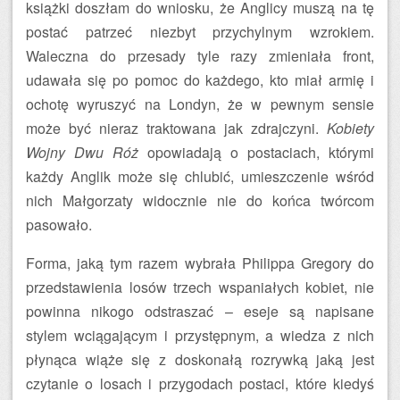
książki doszłam do wniosku, że Anglicy muszą na tę
postać patrzeć niezbyt przychylnym wzrokiem.
Waleczna do przesady tyle razy zmieniała front,
udawała się po pomoc do każdego, kto miał armię i
ochotę wyruszyć na Londyn, że w pewnym sensie
może być nieraz traktowana jak zdrajczyni.
Kobiety
Wojny Dwu Róż
opowiadają o postaciach, którymi
każdy Anglik może się chlubić, umieszczenie wśród
nich Małgorzaty widocznie nie do końca twórcom
pasowało.
Forma, jaką tym razem wybrała Philippa Gregory do
przedstawienia losów trzech wspaniałych kobiet, nie
powinna nikogo odstraszać – eseje są napisane
stylem wciągającym i przystępnym, a wiedza z nich
płynąca wiąże się z doskonałą rozrywką jaką jest
czytanie o losach i przygodach postaci, które kiedyś