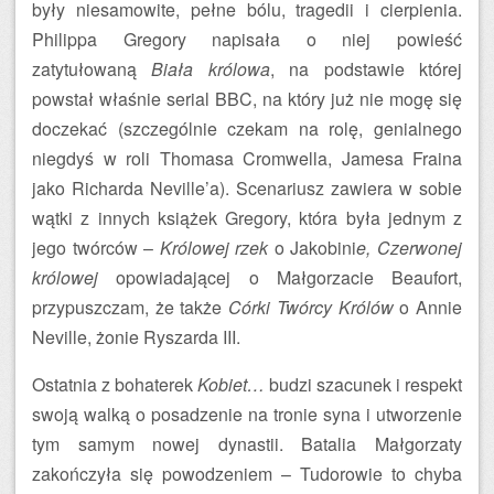
były niesamowite, pełne bólu, tragedii i cierpienia.
Philippa Gregory napisała o niej powieść
zatytułowaną
Biała królowa
, na podstawie której
powstał właśnie serial BBC, na który już nie mogę się
doczekać (szczególnie czekam na rolę, genialnego
niegdyś w roli Thomasa Cromwella, Jamesa Fraina
jako Richarda Neville’a). Scenariusz zawiera w sobie
wątki z innych książek Gregory, która była jednym z
jego twórców –
Królowej rzek
o Jakobini
e, Czerwonej
królowej
opowiadającej o Małgorzacie Beaufort,
przypuszczam, że także
Córki Twórcy Królów
o Annie
Neville, żonie Ryszarda III.
Ostatnia z bohaterek
Kobiet…
budzi szacunek i respekt
swoją walką o posadzenie na tronie syna i utworzenie
tym samym nowej dynastii. Batalia Małgorzaty
zakończyła się powodzeniem – Tudorowie to chyba