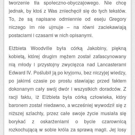
tworzenie tła społeczno-obyczajowego. Nie chcę
jednak, by ktoś z Was zniechęcił się do tych tekstów.
To, że są napisane odmiennie od eseju Gregory
niczego im nie ujmuje – na równi zaciekawiają
postaciami i czasami w nich opisanymi.
Elżbieta Woodville była córką Jakobiny, piękną
kobietą, której drugim mężem został zafascynowany
nią młody i przystojny zwycięzca nad Lancasterami
Edward IV. Poślubił ją po kryjomu, bez niczyjej wiedzy,
po jakimś czasie po prostu stawiając przed faktem
dokonanym cały swój dwór i wszystkich doradców. Z
racji faktu, iż Elżbieta była córką człowieka, który
baronem został niedawno, a wcześniej wywodził się z
niższej szlachty, przez całe swoje życie musiała się
borykać z oskarżeniami o bycie czarownicą
rozkochującą w sobie króla za sprawą magii. Jej losy