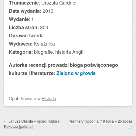
Tłumaczenie
: Urszula Gardner
Data wydania:
2013
Wydanie
: 1
Liczba stron:
304
Oprawa:
twarda
Wydawca:
Książnica
Kategoria:
biografie, historia Anglii
Autorka recenzji prowadzi bloga poświęconego
kulturze i literaturze:
Zielono w głowie
Opublikowano
w
Historia
Zobacz wpisy
←
Janusz Christa – ojciec Kajka i
Premiery tygodnia (19 lipca – 25 lipca)
Kokosza [galeria]
→