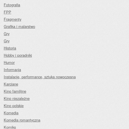
Fotografia
FPP
Fragmenty
Grafika i malarstwo
Gry
Gry
Historia
Hobby i poradniki
Humor
Informacja
Instalacje, performance, sztuka nowoczesna
Karciane
Kino familijne
Kino niezależne
Kino polskie
Komedia
Komedia romantyczna
Komiks