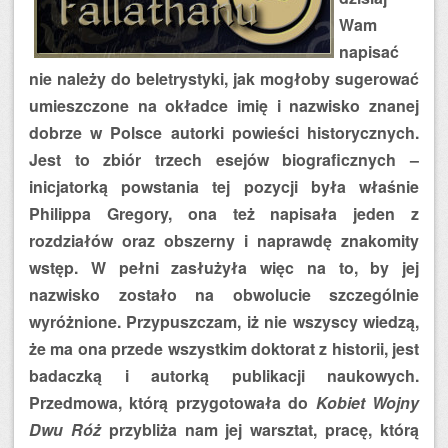
Wam
napisać
nie należy do beletrystyki, jak mogłoby sugerować
umieszczone na okładce imię i nazwisko znanej
dobrze w Polsce autorki powieści historycznych.
Jest to zbiór trzech esejów biograficznych –
inicjatorką powstania tej pozycji była właśnie
Philippa Gregory, ona też napisała jeden z
rozdziałów oraz obszerny i naprawdę znakomity
wstęp. W pełni zasłużyła więc na to, by jej
nazwisko zostało na obwolucie szczególnie
wyróżnione. Przypuszczam, iż nie wszyscy wiedzą,
że ma ona przede wszystkim doktorat z historii, jest
badaczką i autorką publikacji naukowych.
Przedmowa, którą przygotowała do
Kobiet Wojny
Dwu Róż
przybliża nam jej warsztat, pracę, którą