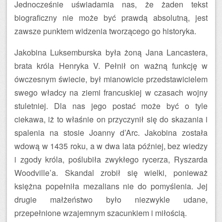
Jednocześnie uświadamia nas, że żaden tekst
biograficzny nie może być prawdą absolutną, jest
zawsze punktem widzenia tworzącego go historyka.
Jakobina Luksemburska była żoną Jana Lancastera,
brata króla Henryka V. Pełnił on ważną funkcję w
ówczesnym świecie, był mianowicie przedstawicielem
swego władcy na ziemi francuskiej w czasach wojny
stuletniej. Dla nas jego postać może być o tyle
ciekawa, iż to właśnie on przyczynił się do skazania i
spalenia na stosie Joanny d’Arc. Jakobina została
wdową w 1435 roku, a w dwa lata później, bez wiedzy
i zgody króla, poślubiła zwykłego rycerza, Ryszarda
Woodville’a. Skandal zrobił się wielki, ponieważ
księżna popełniła mezalians nie do pomyślenia. Jej
drugie małżeństwo było niezwykle udane,
przepełnione wzajemnym szacunkiem i miłością.