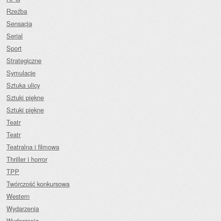
Rzeźba
Sensacja
Serial
Sport
Strategiczne
Symulacje
Sztuka ulicy
Sztuki piękne
Sztuki piękne
Teatr
Teatr
Teatralna i filmowa
Thriller i horror
TPP
Twórczość konkursowa
Western
Wydarzenia
Wydarzenia