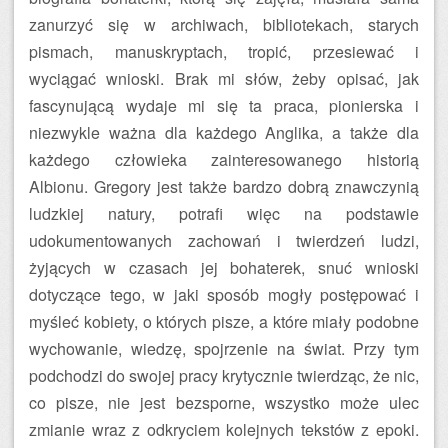
zanurzyć się w archiwach, bibliotekach, starych
pismach, manuskryptach, tropić, przesiewać i
wyciągać wnioski. Brak mi słów, żeby opisać, jak
fascynującą wydaje mi się ta praca, pionierska i
niezwykle ważna dla każdego Anglika, a także dla
każdego człowieka zainteresowanego historią
Albionu. Gregory jest także bardzo dobrą znawczynią
ludzkiej natury, potrafi więc na podstawie
udokumentowanych zachowań i twierdzeń ludzi,
żyjących w czasach jej bohaterek, snuć wnioski
dotyczące tego, w jaki sposób mogły postępować i
myśleć kobiety, o których pisze, a które miały podobne
wychowanie, wiedzę, spojrzenie na świat. Przy tym
podchodzi do swojej pracy krytycznie twierdząc, że nic,
co pisze, nie jest bezsporne, wszystko może ulec
zmianie wraz z odkryciem kolejnych tekstów z epoki.