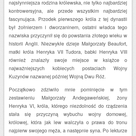
najsłynniejsza rodzina królewska, nie tylko najbardziej
kontrowersyjna, ale przede wszystkim najbardziej
fascynująca. Przodek pierwszego króla z tej dynastii
był żołnierzem i dworzaninem, ostatni władca tego
nazwiska przyczynił się do powstania złotego wieku w
historii Anglii. Niezwykłe dzieje Małgorzaty Beaufort,
matki króla Henryka VII Tudora, babki Henryka VIII
również znalazły swoje miejsce w książce o
najważniejszych kobiecych postaciach Wojny
Kuzynów nazwanej później Wojną Dwu Róż.
Początkowo zdziwiło mnie pominięcie w tym
zestawieniu Małgorzaty Andegaweńskiej, żony
Henryka VI, króla, którego niezdolność do rządzenia
stała się przyczyną wybuchu wojny domowej,
królowej, która jak lew walczyła o prawa do tronu
najpierw swojego męża, a następnie syna. Po lekturze