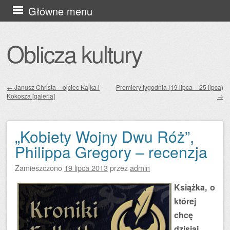
Przejdź
Główne menu
do
treści
Oblicza kultury
←
Janusz Christa – ojciec Kajka i
Premiery tygodnia (19 lipca – 25 lipca)
Kokosza [galeria]
→
Zobacz wpisy
„Kobiety Wojny Dwu Róż”,
Philippa Gregory – recenzja
Zamieszczono
19 lipca 2013
przez
admin
Książka, o
której
chcę
dzisiaj