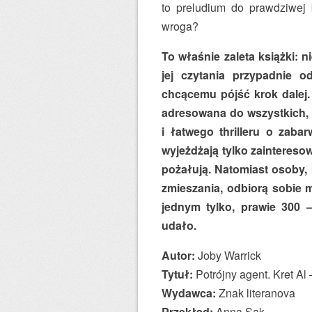
to preludium do prawdziwej b
wroga?
To właśnie zaleta książki: 
jej czytania przypadnie 
chcącemu pójść krok dalej. 
adresowana do wszystkich, 
i łatwego thrilleru o zab
wyjeżdżają tylko zainteresow
pożałują. Natomiast osoby, 
zmieszania, odbiorą sobie m
jednym tylko, prawie 300 
udało.
Autor:
Joby Warrick
Tytuł:
Potrójny agent. Kret Al 
Wydawca:
Znak literanova
Przekład:
Anna Sak