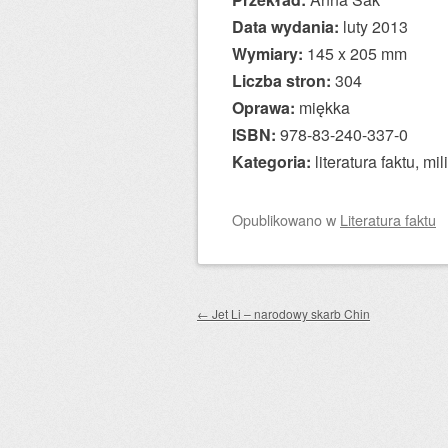
Data wydania:
luty 2013
Wymiary:
145 x 205 mm
Liczba stron:
304
Oprawa:
miękka
ISBN:
978-83-240-337-0
Kategoria:
literatura faktu, mil
Opublikowano
w
Literatura faktu
Zobacz wpisy
←
Jet Li – narodowy skarb Chin