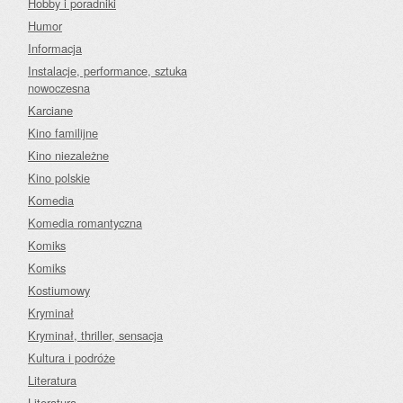
Hobby i poradniki
Humor
Informacja
Instalacje, performance, sztuka
nowoczesna
Karciane
Kino familijne
Kino niezależne
Kino polskie
Komedia
Komedia romantyczna
Komiks
Komiks
Kostiumowy
Kryminał
Kryminał, thriller, sensacja
Kultura i podróże
Literatura
Literatura