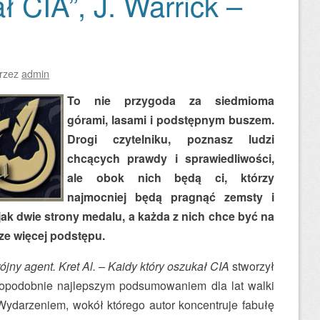
ł CIA”, J. Warrick –
rzez
admin
To nie przygoda za siedmioma
górami, lasami i podstępnym buszem.
Drogi czytelniku, poznasz ludzi
chcących prawdy i sprawiedliwości,
ale obok nich będą ci, którzy
najmocniej będą pragnąć zemsty i
k dwie strony medalu, a każda z nich chce być na
cze więcej podstępu.
ójny agent. Kret Al. – Kaidy który oszukał CIA
stworzył
dopodobnie najlepszym podsumowaniem dla lat walki
ydarzeniem, wokół którego autor koncentruje fabułę