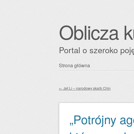
Oblicza k
Portal o szeroko poję
Przejdź
Strona główna
Główne menu
do
treści
←
Jet Li – narodowy skarb Chin
Zobacz wpisy
„Potrójny ag