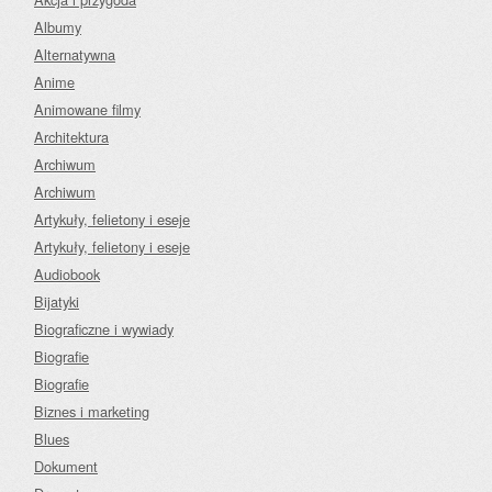
Albumy
Alternatywna
Anime
Animowane filmy
Architektura
Archiwum
Archiwum
Artykuły, felietony i eseje
Artykuły, felietony i eseje
Audiobook
Bijatyki
Biograficzne i wywiady
Biografie
Biografie
Biznes i marketing
Blues
Dokument