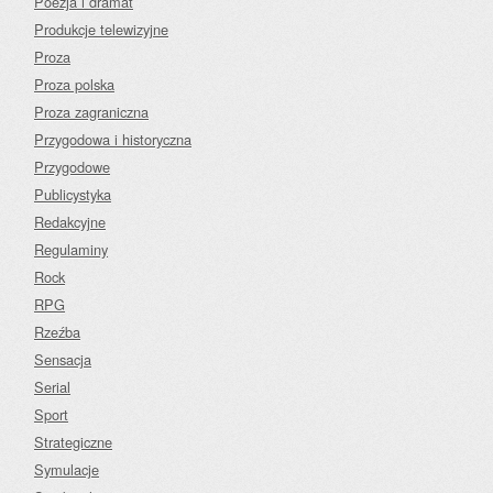
Poezja i dramat
Produkcje telewizyjne
Proza
Proza polska
Proza zagraniczna
Przygodowa i historyczna
Przygodowe
Publicystyka
Redakcyjne
Regulaminy
Rock
RPG
Rzeźba
Sensacja
Serial
Sport
Strategiczne
Symulacje