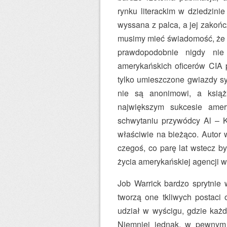
rynku literackim w dziedzinie
wyssana z palca, a jej zakońc
musimy mieć świadomość, że l
prawdopodobnie nigdy nie
amerykańskich oficerów CIA p
tylko umieszczone gwiazdy sy
nie są anonimowi, a ksią
największym sukcesie amer
schwytaniu przywódcy Al – K
właściwie na bieżąco. Autor
czegoś, co parę lat wstecz b
życia amerykańskiej agencji 
Job Warrick bardzo sprytnie 
tworzą one tkliwych postaci 
udział w wyścigu, gdzie każ
Niemniej jednak, w pewnym m