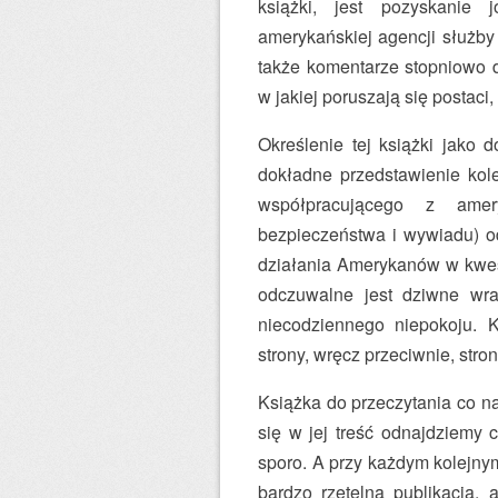
książki, jest pozyskanie 
amerykańskiej agencji służby
także komentarze stopniowo d
w jakiej poruszają się postaci, 
Określenie tej książki jako d
dokładne przedstawienie kole
współpracującego z amer
bezpieczeństwa i wywiadu) od
działania Amerykanów w kwest
odczuwalne jest dziwne wra
niecodziennego niepokoju. K
strony, wręcz przeciwnie, stro
Książka do przeczytania co n
się w jej treść odnajdziemy 
sporo. A przy każdym kolejnym
bardzo rzetelna publikacja, 