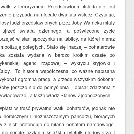
 walki z terroryzmem. Przedstawiona historia nie jest
zenie przypada na niecałe dwa lata wstecz. Czytając,
osy ludzi przedstawionych przez Joby Warricka miały
 ujrzeć światła dziennego, a poświęcone życie
rzejść w stan spoczynku na tablicy, na której nieraz
mbolizują poległych. Stało się inaczej – bohaterowie
żka została wydana w bardzo krótkim czasie po
ykańskiej agenci rządowej – wykryciu kryjówki i
aidy. To historia współczesna, co ważne napisana
 wykonał ogromną pracę, a przede wszystkim dokonał
yłoby jeszcze nie do pomyślenia – opisał zdarzenia z
wywiadowczej, a także władz Stanów Zjednoczonych.
wplata w treść prywatne wątki bohaterów, jednak nie
o heroicznym i niezniszczalnym pancerzu, biorących
dy z nich pretenduje do miana bohatera narodowego.
omencie czytania książki czytelnik niedowierza i