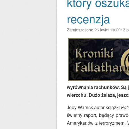
który oszuka
recenzja
Zamieszczono
26 kwietnia 2013
p
wyrównania rachunków. Są ja
wierzchu. Dużo żelaza, jesz
Joby Warrick autor książki
Potr
świetny raport, będący praw
Amerykanów z terroryzmem. W