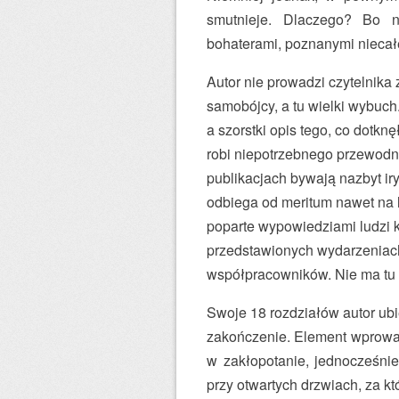
smutnieje. Dlaczego? Bo 
bohaterami, poznanymi niecałe
Autor nie prowadzi czytelnika z
samobójcy, a tu wielki wybuch
a szorstki opis tego, co dotk
robi niepotrzebnego przewodni
publikacjach bywają nazbyt iry
odbiega od meritum nawet na l
poparte wypowiedziami ludzi k
przedstawionych wydarzeniach,
współpracowników. Nie ma tu m
Swoje 18 rozdziałów autor ubi
zakończenie. Element wprowa
w zakłopotanie, jednocześnie
przy otwartych drzwiach, za k