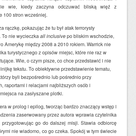
nie wie, kiedy zaczyna odczuwać bliską więź z
 100 stron wcześniej.
a rączkę, pokazując że tu był atak terrorysty
. To nie wycieczka
all inclusive
po bliskim wschodzie,
nęło Amerykę między 2008 a 2010 rokiem. Warrick nie
ka turystycznego z opisów miejsc, które nie raz w
tujące. Wie, o czym pisze, co chce przedstawić i nie
inijkę tekstu. To obiektywne przedstawienie tematu,
tórzy byli bezpośrednio lub pośrednio przy
 raportami i relacjami najbliższych osób i
iejsca na zasłyszane plotki.
era w prolog i epilog, tworząc bardzo znaczący wstęp i
dzenia zaserwowany przez autora wprawia czytelnika
 przygotowując go do dalszej misji. Stawia odbiorcę
tórymi nie wiadomo, co go czeka. Spokój w tym świecie