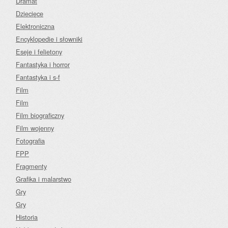
Dramat
Dziecięce
Elektroniczna
Encyklopedie i słowniki
Eseje i felietony
Fantastyka i horror
Fantastyka i s-f
Film
Film
Film biograficzny
Film wojenny
Fotografia
FPP
Fragmenty
Grafika i malarstwo
Gry
Gry
Historia