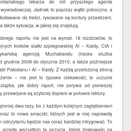
jordańskiego lekarza do roli przyszłego agenta
 wywiadowczej. Jednak to poprzez wątki poboczne, a
odawane do treści, rysowane są kontury przestrzeni,
a także sytuacja, w jakiej się znajdują.
obrego raportu nie jest na wyrost. 18 rozdziałów, to
jnych kroków siatki szpiegowskiej Al – Kaidy, CIA i
ykańską agencją Muchabaratu (iracka służba
 grudnia 2008 do stycznia 2010, a także późniejsze
ii Pakistanu i Al – Kaidy. Z każdą przełożoną stroną
żenie – nie jest to typowa ciekawość; to uczucie
siążka, jak dobry raport, nie porywa od pierwszej
ny przewijane są szybciej dopiero w połowie lektury.
ajmniej dwa razy, bo z każdym kolejnym zagłębieniem
coraz to nowe smaczki, których jest w niej naprawdę
 odczytaniu będzie nas coraz bardziej intrygować. To
a przede wszystkim ta pozycja, której brakowało na