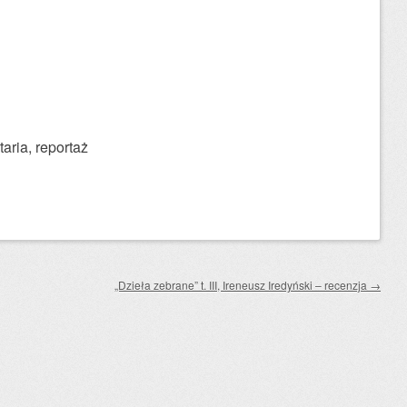
itaria, reportaż
„Dzieła zebrane” t. III, Ireneusz Iredyński – recenzja
→