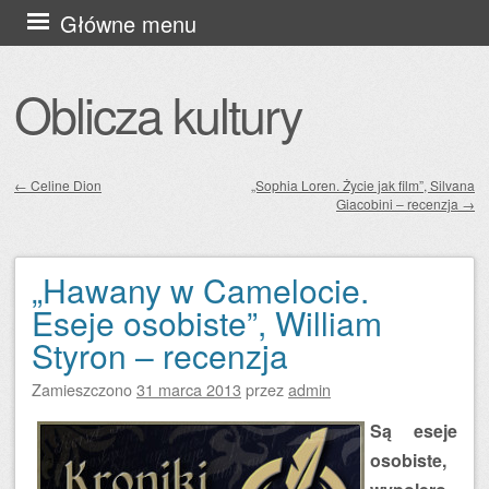
Przejdź
Główne menu
do
treści
Oblicza kultury
←
Celine Dion
„Sophia Loren. Życie jak film”, Silvana
Giacobini – recenzja
→
Zobacz wpisy
„Hawany w Camelocie.
Eseje osobiste”, William
Styron – recenzja
Zamieszczono
31 marca 2013
przez
admin
Są eseje
osobiste,