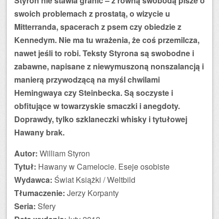
Styron nie stawia granic – z równą swobodą pisze o
swoich problemach z prostatą, o wizycie u
Mitterranda, spacerach z psem czy obiedzie z
Kennedym. Nie ma tu wrażenia, że coś przemilcza,
nawet jeśli to robi. Teksty Styrona są swobodne i
zabawne, napisane z niewymuszoną nonszalancją i
manierą przywodzącą na myśl chwilami
Hemingwaya czy Steinbecka. Są soczyste i
obfitujące w towarzyskie smaczki i anegdoty.
Doprawdy, tylko szklaneczki whisky i tytułowej
Hawany brak.
Autor:
William Styron
Tytuł:
Hawany w Camelocie. Eseje osobiste
Wydawca:
Świat Książki / Weltbild
Tłumaczenie:
Jerzy Korpanty
Seria:
Sfery