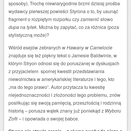
sposoby). Trochę niewiarygodnie brzmi dzisiaj prośba
wydawcy pierwszej powieści Styrona o to, by usunąć
fragment o rozpiętym rozporku czy zamienić słowo
dupa
na
tyłek
. Można by zapytać, co za różnica (poza
stylistyczną może)?
Wśród esejów zebranych w
Hawany w Camelocie
znajduje się też piękny tekst o Jamesie Baldwinie, w
którym Stryon odnosi się do poruszanej w dyskusjach
z przyjacielem spornej kwestii przedstawiania
niewolnictwa w amerykańskiej literaturze i tego, kto
„ma do tego prawo”. Autor przytacza tu kwestię
niejednoznaczności i złożoności tego problemu, znów
posiłkując się swoją pamięcią, przeszłością i rodzinną
historią – porusza wątek znany już poniekąd z
Wyboru
Zofii
– i opowiada o swojej babce.