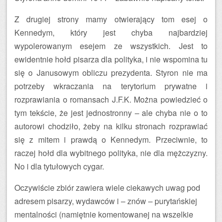
Z drugiej strony mamy otwierający tom esej o
Kennedym, który jest chyba najbardziej
wypolerowanym esejem ze wszystkich. Jest to
ewidentnie hołd pisarza dla polityka, i nie wspomina tu
się o Janusowym obliczu prezydenta. Styron nie ma
potrzeby wkraczania na terytorium prywatne i
rozprawiania o romansach J.F.K. Można powiedzieć o
tym tekście, że jest jednostronny – ale chyba nie o to
autorowi chodziło, żeby na kilku stronach rozprawiać
się z mitem i prawdą o Kennedym. Przeciwnie, to
raczej hołd dla wybitnego polityka, nie dla mężczyzny.
No i dla tytułowych cygar.
Oczywiście zbiór zawiera wiele ciekawych uwag pod
adresem pisarzy, wydawców i – znów – purytańskiej
mentalności (namiętnie komentowanej na wszelkie