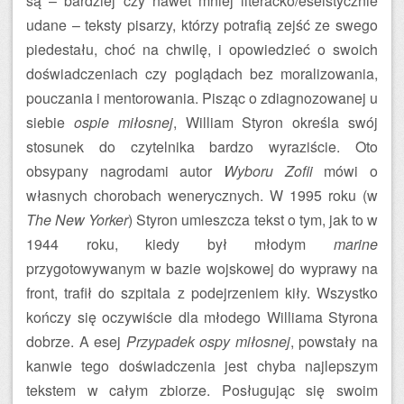
są – bardziej czy nawet mniej literacko/eseistycznie
udane – teksty pisarzy, którzy potrafią zejść ze swego
piedestału, choć na chwilę, i opowiedzieć o swoich
doświadczeniach czy poglądach bez moralizowania,
pouczania i mentorowania. Pisząc o zdiagnozowanej u
siebie
ospie miłosnej
, William Styron określa swój
stosunek do czytelnika bardzo wyraziście. Oto
obsypany nagrodami autor
Wyboru Zofii
mówi o
własnych chorobach wenerycznych. W 1995 roku (w
The New Yorker
) Styron umieszcza tekst o tym, jak to w
1944 roku, kiedy był młodym
marine
przygotowywanym w bazie wojskowej do wyprawy na
front, trafił do szpitala z podejrzeniem kiły. Wszystko
kończy się oczywiście dla młodego Williama Styrona
dobrze. A esej
Przypadek ospy miłosnej
, powstały na
kanwie tego doświadczenia jest chyba najlepszym
tekstem w całym zbiorze. Posługując się swoim