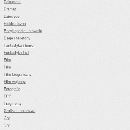
Dokument
Dramat
Dziecięce
Elektroniczna
Encyklopedie i słowniki
Eseje i felietony
Fantastyka i horror
Fantastyka i s-f
Film
Film
Film biograficzny
Film wojenny
Fotografia
FPP
Fragmenty
Grafika i malarstwo
Gry
Gry