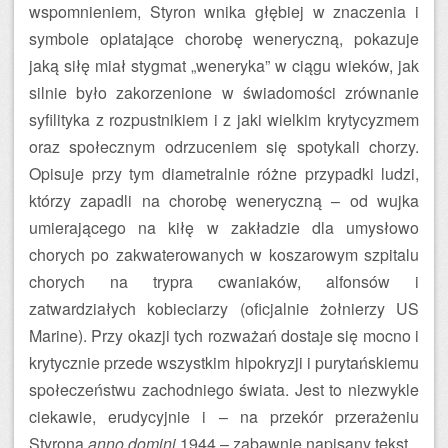
wspomnieniem, Styron wnika głębiej w znaczenia i
symbole oplatające chorobę weneryczną, pokazuje
jaką siłę miał stygmat „weneryka” w ciągu wieków, jak
silnie było zakorzenione w świadomości zrównanie
syfilityka z rozpustnikiem i z jaki wielkim krytycyzmem
oraz społecznym odrzuceniem się spotykali chorzy.
Opisuje przy tym diametralnie różne przypadki ludzi,
którzy zapadli na chorobę weneryczną – od wujka
umierającego na kiłę w zakładzie dla umysłowo
chorych po zakwaterowanych w koszarowym szpitalu
chorych na trypra cwaniaków, alfonsów i
zatwardziałych kobieciarzy (oficjalnie żołnierzy US
Marine). Przy okazji tych rozważań dostaje się mocno i
krytycznie przede wszystkim hipokryzji i purytańskiemu
społeczeństwu zachodniego świata. Jest to niezwykle
ciekawie, erudycyjnie i – na przekór przerażeniu
Styrona
anno domini
1944 – zabawnie napisany tekst.