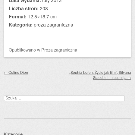
Data wydania:
luty 2012
Liczba stron:
208
Format:
12,5×18,7 cm
Kategoria:
proza zagraniczna
Opublikowano
w
Proza zagraniczna
Zobacz wpisy
←
Celine Dion
„Sophia Loren. Życie jak film”, Silvana
Giacobini – recenzja
→
Szukaj:
Kategorie