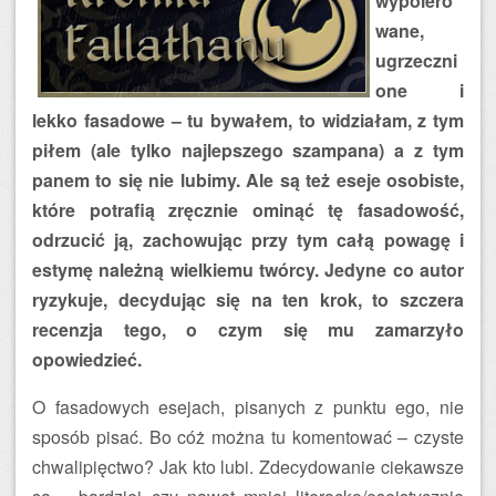
wypolero
wane,
ugrzeczni
one i
lekko fasadowe – tu bywałem, to widziałam, z tym
piłem (ale tylko najlepszego szampana) a z tym
panem to się nie lubimy. Ale są też eseje osobiste,
które potrafią zręcznie ominąć tę fasadowość,
odrzucić ją, zachowując przy tym całą powagę i
estymę należną wielkiemu twórcy. Jedyne co autor
ryzykuje, decydując się na ten krok, to szczera
recenzja tego, o czym się mu zamarzyło
opowiedzieć.
O fasadowych esejach, pisanych z punktu ego, nie
sposób pisać. Bo cóż można tu komentować – czyste
chwalipięctwo? Jak kto lubi. Zdecydowanie ciekawsze