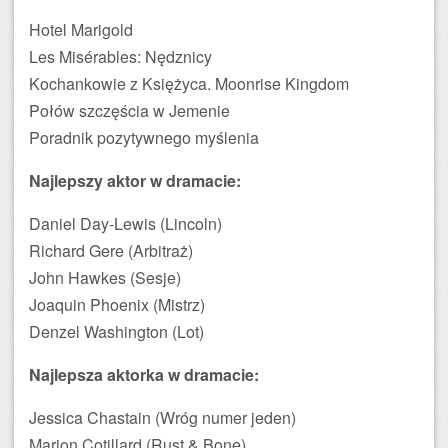
Hotel Marigold
Les Misérables: Nędznicy
Kochankowie z Księżyca. Moonrise Kingdom
Połów szczęścia w Jemenie
Poradnik pozytywnego myślenia
Najlepszy aktor w dramacie:
Daniel Day-Lewis (Lincoln)
Richard Gere (Arbitraż)
John Hawkes (Sesje)
Joaquin Phoenix (Mistrz)
Denzel Washington (Lot)
Najlepsza aktorka w dramacie:
Jessica Chastain (Wróg numer jeden)
Marion Cotillard (Rust & Bone)