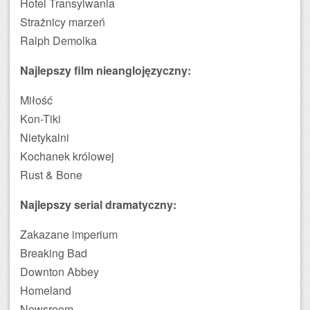
Hotel Transylwania
Strażnicy marzeń
Ralph Demolka
Najlepszy film nieanglojęzyczny:
Miłość
Kon-Tiki
Nietykalni
Kochanek królowej
Rust & Bone
Najlepszy serial dramatyczny:
Zakazane imperium
Breaking Bad
Downton Abbey
Homeland
Newsroom