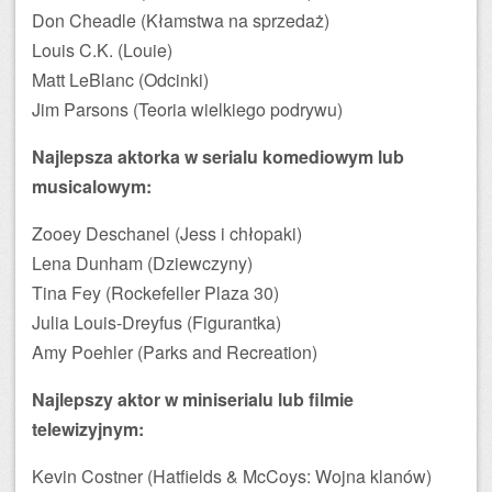
Don Cheadle (Kłamstwa na sprzedaż)
Louis C.K. (Louie)
Matt LeBlanc (Odcinki)
Jim Parsons (Teoria wielkiego podrywu)
Najlepsza aktorka w serialu komediowym lub
musicalowym:
Zooey Deschanel (Jess i chłopaki)
Lena Dunham (Dziewczyny)
Tina Fey (Rockefeller Plaza 30)
Julia Louis-Dreyfus (Figurantka)
Amy Poehler (Parks and Recreation)
Najlepszy aktor w miniserialu lub filmie
telewizyjnym:
Kevin Costner (Hatfields & McCoys: Wojna klanów)