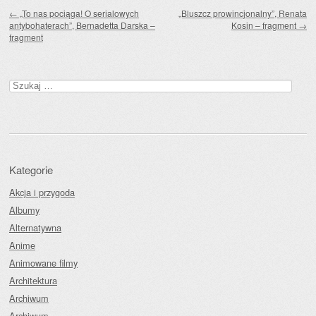
Zobacz wpisy
←
„To nas pociąga! O serialowych
„Bluszcz prowincjonalny”, Renata
antybohaterach”, Bernadetta Darska –
Kosin – fragment
→
fragment
Szukaj:
Kategorie
Akcja i przygoda
Albumy
Alternatywna
Anime
Animowane filmy
Architektura
Archiwum
Archiwum