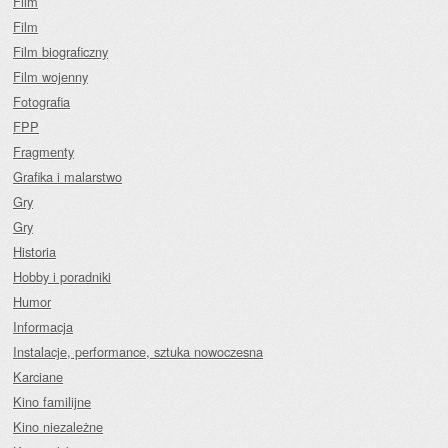
Film
Film
Film biograficzny
Film wojenny
Fotografia
FPP
Fragmenty
Grafika i malarstwo
Gry
Gry
Historia
Hobby i poradniki
Humor
Informacja
Instalacje, performance, sztuka nowoczesna
Karciane
Kino familijne
Kino niezależne