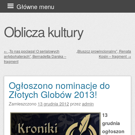
Przejdź
Główne menu
do
treści
Oblicza kultury
←
„To nas pociąga! O serialowych
„Bluszcz prowincjonalny”, Renata
antybohaterach”, Bernadetta Darska –
Kosin – fragment
→
Zobacz wpisy
fragment
Ogłoszono nominacje do
Złotych Globów 2013!
Zamieszczono
13 grudnia 2012
przez
admin
13
grudnia
ogłoszon