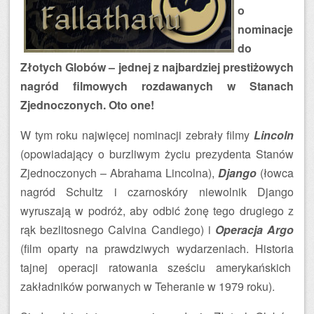
o
nominacje
do
Złotych Globów – jednej z najbardziej prestiżowych
nagród filmowych rozdawanych w Stanach
Zjednoczonych. Oto one!
W tym roku najwięcej nominacji zebrały filmy
Lincoln
(opowiadający o burzliwym życiu prezydenta Stanów
Zjednoczonych – Abrahama Lincolna),
Django
(łowca
nagród Schultz i czarnoskóry niewolnik Django
wyruszają w podróż, aby odbić żonę tego drugiego z
rąk bezlitosnego Calvina Candiego) i
Operacja Argo
(film oparty na prawdziwych wydarzeniach. Historia
tajnej operacji ratowania sześciu amerykańskich
zakładników porwanych w Teheranie w 1979 roku).