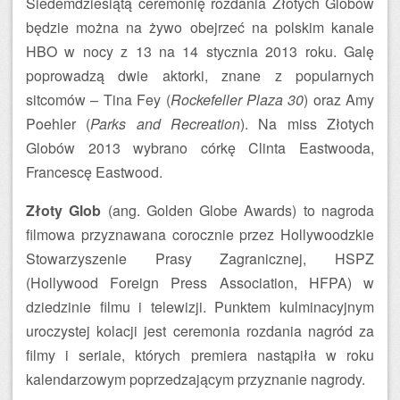
Siedemdziesiątą ceremonię rozdania Złotych Globów
będzie można na żywo obejrzeć na polskim kanale
HBO w nocy z 13 na 14 stycznia 2013 roku. Galę
poprowadzą dwie aktorki, znane z popularnych
sitcomów – Tina Fey (
Rockefeller Plaza 30
) oraz Amy
Poehler (
Parks and Recreation
). Na miss Złotych
Globów 2013 wybrano córkę Clinta Eastwooda,
Francescę Eastwood.
Złoty Glob
(ang. Golden Globe Awards) to nagroda
filmowa przyznawana corocznie przez Hollywoodzkie
Stowarzyszenie Prasy Zagranicznej, HSPZ
(Hollywood Foreign Press Association, HFPA) w
dziedzinie filmu i telewizji. Punktem kulminacyjnym
uroczystej kolacji jest ceremonia rozdania nagród za
filmy i seriale, których premiera nastąpiła w roku
kalendarzowym poprzedzającym przyznanie nagrody.