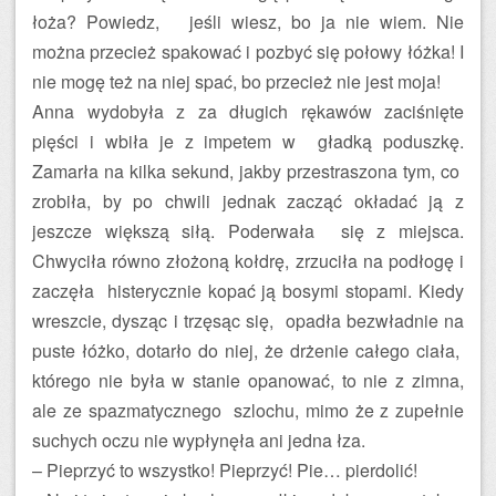
łoża? Powiedz, jeśli wiesz, bo ja nie wiem. Nie
można przecież spakować i pozbyć się połowy łóżka! I
nie mogę też na niej spać, bo przecież nie jest moja!
Anna wydobyła z za długich rękawów zaciśnięte
pięści i wbiła je z impetem w gładką poduszkę.
Zamarła na kilka sekund, jakby przestraszona tym, co
zrobiła, by po chwili jednak zacząć okładać ją z
jeszcze większą siłą. Poderwała się z miejsca.
Chwyciła równo złożoną kołdrę, zrzuciła na podłogę i
zaczęła histerycznie kopać ją bosymi stopami. Kiedy
wreszcie, dysząc i trzęsąc się, opadła bezwładnie na
puste łóżko, dotarło do niej, że drżenie całego ciała,
którego nie była w stanie opanować, to nie z zimna,
ale ze spazmatycznego szlochu, mimo że z zupełnie
suchych oczu nie wypłynęła ani jedna łza.
– Pieprzyć to wszystko! Pieprzyć! Pie… pierdolić!