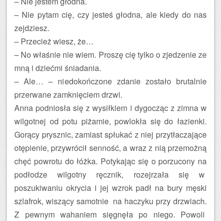
– Nie jestem głodna.
– Nie pytam cię, czy jesteś głodna, ale kiedy do nas
zejdziesz.
– Przecież wiesz, że…
– No właśnie nie wiem. Proszę cię tylko o zjedzenie ze
mną i dziećmi śniadania.
– Ale… – niedokończone zdanie zostało brutalnie
przerwane zamknięciem drzwi.
Anna podniosła się z wysiłkiem i dygocząc z zimna w
wilgotnej od potu piżamie, powlokła się do łazienki.
Gorący prysznic, zamiast spłukać z niej przytłaczające
otępienie, przywrócił senność, a wraz z nią przemożną
chęć powrotu do łóżka. Potykając się o porzucony na
podłodze wilgotny ręcznik, rozejrzała się w
poszukiwaniu okrycia i jej wzrok padł na bury męski
szlafrok, wiszący samotnie na haczyku przy drzwiach.
Z pewnym wahaniem sięgnęła po niego. Powoli