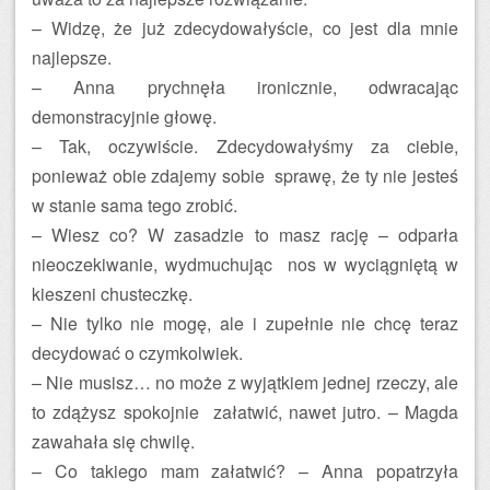
– Widzę, że już zdecydowałyście, co jest dla mnie
najlepsze.
– Anna prychnęła ironicznie, odwracając
demonstracyjnie głowę.
– Tak, oczywiście. Zdecydowałyśmy za ciebie,
ponieważ obie zdajemy sobie sprawę, że ty nie jesteś
w stanie sama tego zrobić.
– Wiesz co? W zasadzie to masz rację – odparła
nieoczekiwanie, wydmuchując nos w wyciągniętą w
kieszeni chusteczkę.
– Nie tylko nie mogę, ale i zupełnie nie chcę teraz
decydować o czymkolwiek.
– Nie musisz… no może z wyjątkiem jednej rzeczy, ale
to zdążysz spokojnie załatwić, nawet jutro. – Magda
zawahała się chwilę.
– Co takiego mam załatwić? – Anna popatrzyła