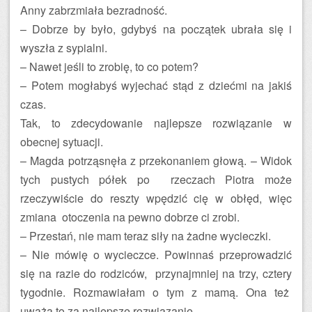
Anny zabrzmiała bezradność.
– Dobrze by było, gdybyś na początek ubrała się i
wyszła z sypialni.
– Nawet jeśli to zrobię, to co potem?
– Potem mogłabyś wyjechać stąd z dziećmi na jakiś
czas.
Tak, to zdecydowanie najlepsze rozwiązanie w
obecnej sytuacji.
– Magda potrząsnęła z przekonaniem głową. – Widok
tych pustych półek po rzeczach Piotra może
rzeczywiście do reszty wpędzić cię w obłęd, więc
zmiana otoczenia na pewno dobrze ci zrobi.
– Przestań, nie mam teraz siły na żadne wycieczki.
– Nie mówię o wycieczce. Powinnaś przeprowadzić
się na razie do rodziców, przynajmniej na trzy, cztery
tygodnie. Rozmawiałam o tym z mamą. Ona też
uważa to za najlepsze rozwiązanie.