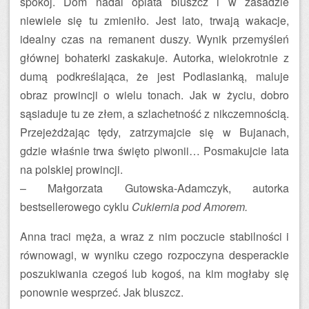
spokój. Dom nadal oplata bluszcz i w zasadzie
niewiele się tu zmieniło. Jest lato, trwają wakacje,
idealny czas na remanent duszy. Wynik przemyśleń
głównej bohaterki zaskakuje. Autorka, wielokrotnie z
dumą podkreślająca, że jest Podlasianką, maluje
obraz prowincji o wielu tonach. Jak w życiu, dobro
sąsiaduje tu ze złem, a szlachetność z nikczemnością.
Przejeżdżając tędy, zatrzymajcie się w Bujanach,
gdzie właśnie trwa święto piwonii… Posmakujcie lata
na polskiej prowincji.
– Małgorzata Gutowska-Adamczyk, autorka
bestsellerowego cyklu
Cukiernia pod Amorem.
Anna traci męża, a wraz z nim poczucie stabilności i
równowagi, w wyniku czego rozpoczyna desperackie
poszukiwania czegoś lub kogoś, na kim mogłaby się
ponownie wesprzeć. Jak bluszcz.