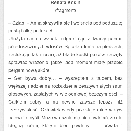
Renata Kosin
(fragment)
– Szlag! – Anna skrzywiła się i wcisnęła pod poduszkę
pustą fiolkę po lekach.
Ułożyła się na wznak, odgarniając z twarzy pasmo
przetłuszczonych włosów. Splotła dłonie na piersiach,
zaciskając tak mocno, aż blade kostki palców zaczęły
sprawiać wrażenie, jakby lada moment miały przebić
pergaminową skórę.
– Sen bywa dobry… – wyszeptała z trudem, bez
większej nadziei na rozbudzenie zesztywniałych strun
głosowych, zastałych w wielodniowej bezczynności. –
Całkiem dobry, a na pewno zawsze lepszy niż
rzeczywistość. Człowiek wtedy przestaje mieć wpływ
na swoje myśli. Może wreszcie się nie obwiniać, że nie
biegną torem, którym biec powinny… – urwała i