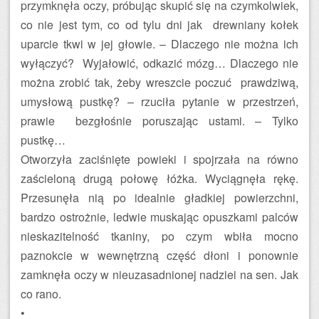
przymknęła oczy, próbując skupić się na czymkolwiek,
co nie jest tym, co od tylu dni jak drewniany kołek
uparcie tkwi w jej głowie. – Dlaczego nie można ich
wyłączyć? Wyjałowić, odkazić mózg… Dlaczego nie
można zrobić tak, żeby wreszcie poczuć prawdziwą,
umysłową pustkę? – rzuciła pytanie w przestrzeń,
prawie bezgłośnie poruszając ustami. – Tylko
pustkę…
Otworzyła zaciśnięte powieki i spojrzała na równo
zaścieloną drugą połowę łóżka. Wyciągnęła rękę.
Przesunęła nią po idealnie gładkiej powierzchni,
bardzo ostrożnie, ledwie muskając opuszkami palców
nieskazitelność tkaniny, po czym wbiła mocno
paznokcie w wewnętrzną część dłoni i ponownie
zamknęła oczy w nieuzasadnionej nadziei na sen. Jak
co rano.
•