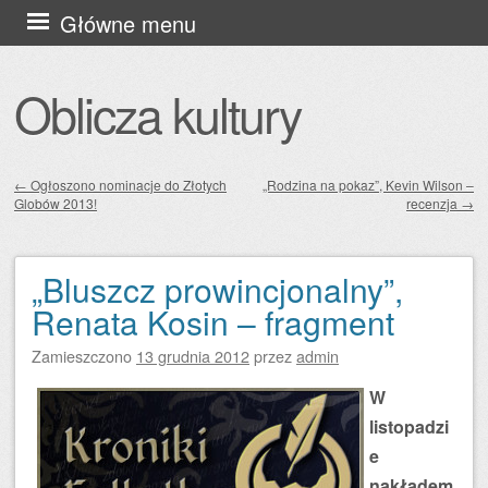
Przejdź
Główne menu
do
treści
Oblicza kultury
←
Ogłoszono nominacje do Złotych
„Rodzina na pokaz”, Kevin Wilson –
Globów 2013!
recenzja
→
Zobacz wpisy
„Bluszcz prowincjonalny”,
Renata Kosin – fragment
Zamieszczono
13 grudnia 2012
przez
admin
W
listopadzi
e
nakładem