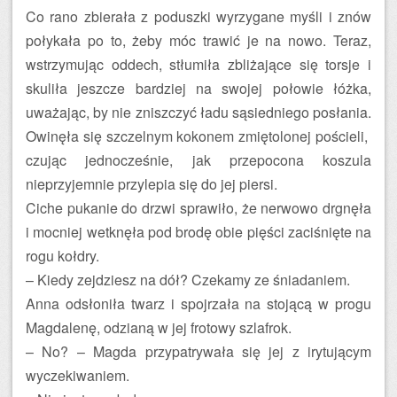
Co rano zbierała z poduszki wyrzygane myśli i znów
połykała po to, żeby móc trawić je na nowo. Teraz,
wstrzymując oddech, stłumiła zbliżające się torsje i
skuliła jeszcze bardziej na swojej połowie łóżka,
uważając, by nie zniszczyć ładu sąsiedniego posłania.
Owinęła się szczelnym kokonem zmiętolonej pościeli,
czując jednocześnie, jak przepocona koszula
nieprzyjemnie przylepia się do jej piersi.
Ciche pukanie do drzwi sprawiło, że nerwowo drgnęła
i mocniej wetknęła pod brodę obie pięści zaciśnięte na
rogu kołdry.
– Kiedy zejdziesz na dół? Czekamy ze śniadaniem.
Anna odsłoniła twarz i spojrzała na stojącą w progu
Magdalenę, odzianą w jej frotowy szlafrok.
– No? – Magda przypatrywała się jej z irytującym
wyczekiwaniem.