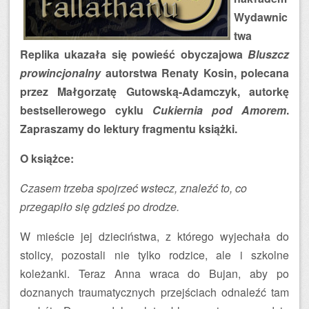
Wydawnic
twa
Replika ukazała się powieść obyczajowa
Bluszcz
prowincjonalny
autorstwa Renaty Kosin, polecana
przez Małgorzatę Gutowską-Adamczyk, autorkę
bestsellerowego cyklu
Cukiernia pod Amorem
.
Zapraszamy do lektury fragmentu książki.
O książce:
Czasem trzeba spojrzeć wstecz, znaleźć to, co
przegapiło się gdzieś po drodze.
W mieście jej dzieciństwa, z którego wyjechała do
stolicy, pozostali nie tylko rodzice, ale i szkolne
koleżanki. Teraz Anna wraca do Bujan, aby po
doznanych traumatycznych przejściach odnaleźć tam