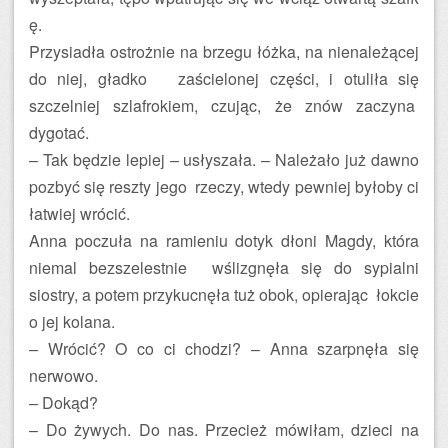
ę.
Przysiadła ostrożnie na brzegu łóżka, na nienależącej
do niej, gładko zaścielonej części, i otuliła się
szczelniej szlafrokiem, czując, że znów zaczyna
dygotać.
– Tak będzie lepiej – usłyszała. – Należało już dawno
pozbyć się reszty jego rzeczy, wtedy pewniej byłoby ci
łatwiej wrócić.
Anna poczuła na ramieniu dotyk dłoni Magdy, która
niemal bezszelestnie wślizgnęła się do sypialni
siostry, a potem przykucnęła tuż obok, opierając łokcie
o jej kolana.
– Wrócić? O co ci chodzi? – Anna szarpnęła się
nerwowo.
– Dokąd?
– Do żywych. Do nas. Przecież mówiłam, dzieci na