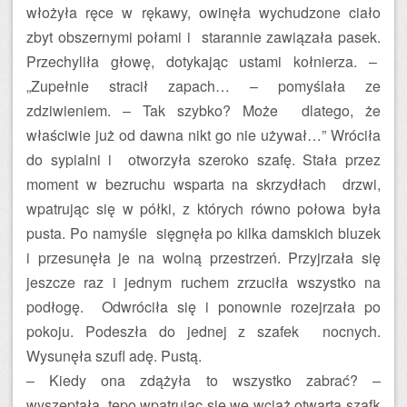
włożyła ręce w rękawy, owinęła wychudzone ciało
zbyt obszernymi połami i starannie zawiązała pasek.
Przechyliła głowę, dotykając ustami kołnierza. –
„Zupełnie stracił zapach… – pomyślała ze
zdziwieniem. – Tak szybko? Może dlatego, że
właściwie już od dawna nikt go nie używał…” Wróciła
do sypialni i otworzyła szeroko szafę. Stała przez
moment w bezruchu wsparta na skrzydłach drzwi,
wpatrując się w półki, z których równo połowa była
pusta. Po namyśle sięgnęła po kilka damskich bluzek
i przesunęła je na wolną przestrzeń. Przyjrzała się
jeszcze raz i jednym ruchem zrzuciła wszystko na
podłogę. Odwróciła się i ponownie rozejrzała po
pokoju. Podeszła do jednej z szafek nocnych.
Wysunęła szufl adę. Pustą.
– Kiedy ona zdążyła to wszystko zabrać? –
wyszeptała, tępo wpatrując się we wciąż otwartą szafk