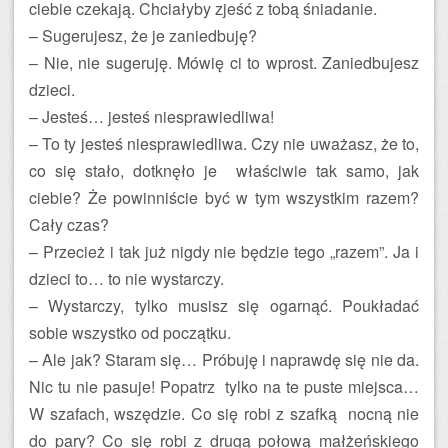
ciebie czekają. Chciałyby zjeść z tobą śniadanie.
– Sugerujesz, że je zaniedbuję?
– Nie, nie sugeruję. Mówię ci to wprost. Zaniedbujesz
dzieci.
– Jesteś… jesteś niesprawiedliwa!
– To ty jesteś niesprawiedliwa. Czy nie uważasz, że to,
co się stało, dotknęło je właściwie tak samo, jak
ciebie? Że powinniście być w tym wszystkim razem?
Cały czas?
– Przecież i tak już nigdy nie będzie tego „razem”. Ja i
dzieci to… to nie wystarczy.
– Wystarczy, tylko musisz się ogarnąć. Poukładać
sobie wszystko od początku.
– Ale jak? Staram się… Próbuję i naprawdę się nie da.
Nic tu nie pasuje! Popatrz tylko na te puste miejsca…
W szafach, wszędzie. Co się robi z szafką nocną nie
do pary? Co się robi z drugą połową małżeńskiego