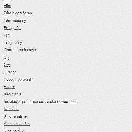
Film
Film biograficzny
Film wojenny
Fotografia
FPP
Fragmenty
Grafika i malarstwo
Gry
Gry
Historia
Hobby i poradniki
Humor
Informacja
Instalacje, performance, sztuka nowoczesna
Karciane
Kino familijne
Kino niezależne
Kino polskie