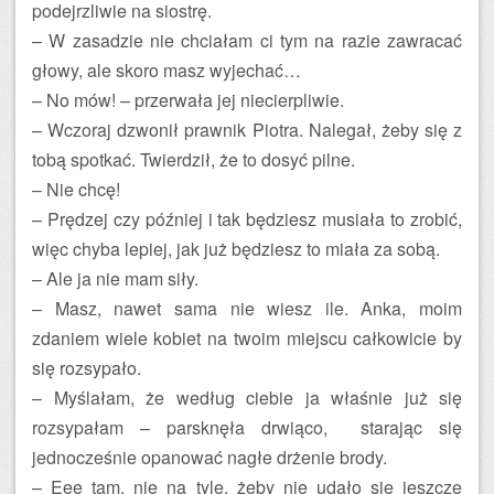
podejrzliwie na siostrę.
– W zasadzie nie chciałam ci tym na razie zawracać
głowy, ale skoro masz wyjechać…
– No mów! – przerwała jej niecierpliwie.
– Wczoraj dzwonił prawnik Piotra. Nalegał, żeby się z
tobą spotkać. Twierdził, że to dosyć pilne.
– Nie chcę!
– Prędzej czy później i tak będziesz musiała to zrobić,
więc chyba lepiej, jak już będziesz to miała za sobą.
– Ale ja nie mam siły.
– Masz, nawet sama nie wiesz ile. Anka, moim
zdaniem wiele kobiet na twoim miejscu całkowicie by
się rozsypało.
– Myślałam, że według ciebie ja właśnie już się
rozsypałam – parsknęła drwiąco, starając się
jednocześnie opanować nagłe drżenie brody.
– Eee tam, nie na tyle, żeby nie udało się jeszcze