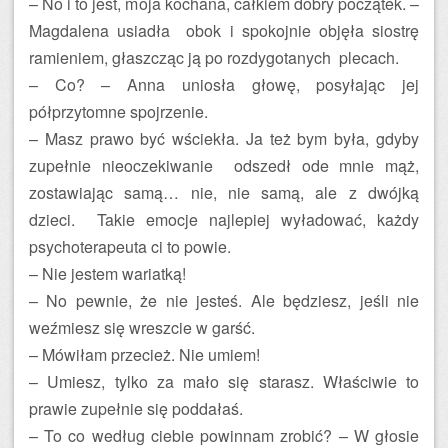
– No i to jest, moja kochana, całkiem dobry początek. –
Magdalena usiadła obok i spokojnie objęła siostrę
ramieniem, głaszcząc ją po rozdygotanych plecach.
– Co? – Anna uniosła głowę, posyłając jej
półprzytomne spojrzenie.
– Masz prawo być wściekła. Ja też bym była, gdyby
zupełnie nieoczekiwanie odszedł ode mnie mąż,
zostawiając samą… nie, nie samą, ale z dwójką
dzieci. Takie emocje najlepiej wyładować, każdy
psychoterapeuta ci to powie.
– Nie jestem wariatką!
– No pewnie, że nie jesteś. Ale będziesz, jeśli nie
weźmiesz się wreszcie w garść.
– Mówiłam przecież. Nie umiem!
– Umiesz, tylko za mało się starasz. Właściwie to
prawie zupełnie się poddałaś.
– To co według ciebie powinnam zrobić? – W głosie