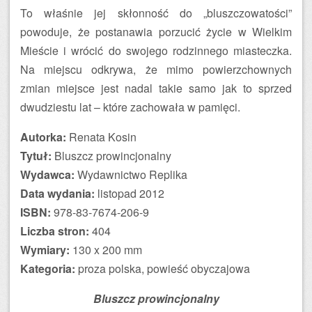
To właśnie jej skłonność do „bluszczowatości”
powoduje, że postanawia porzucić życie w Wielkim
Mieście i wrócić do swojego rodzinnego miasteczka.
Na miejscu odkrywa, że mimo powierzchownych
zmian miejsce jest nadal takie samo jak to sprzed
dwudziestu lat – które zachowała w pamięci.
Autorka:
Renata Kosin
Tytuł:
Bluszcz prowincjonalny
Wydawca:
Wydawnictwo Replika
Data wydania:
listopad 2012
ISBN:
978-83-7674-206-9
Liczba stron:
404
Wymiary:
130 x 200 mm
Kategoria:
proza polska, powieść obyczajowa
Bluszcz prowincjonalny