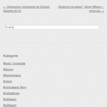
Zobacz wpisy
←
Ogłoszono nominacje do Złotych
„Rodzina na pokaz”, Kevin Wilson –
Globów 2013!
recenzja
→
Szukaj:
Kategorie
Akcja i przygoda
Albumy
Alternatywna
Anime
Animowane filmy
Architektura
Archiwum
Archiwum