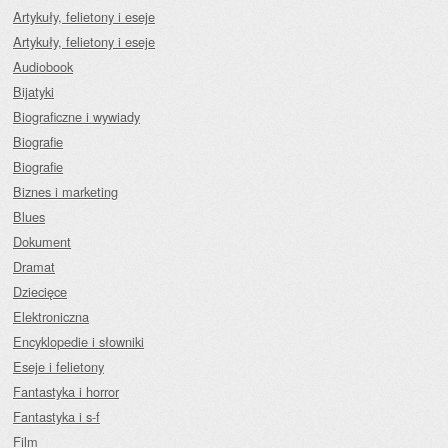
Artykuły, felietony i eseje
Artykuły, felietony i eseje
Audiobook
Bijatyki
Biograficzne i wywiady
Biografie
Biografie
Biznes i marketing
Blues
Dokument
Dramat
Dziecięce
Elektroniczna
Encyklopedie i słowniki
Eseje i felietony
Fantastyka i horror
Fantastyka i s-f
Film