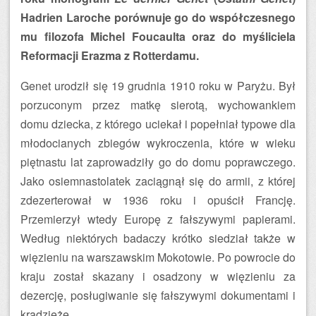
Hadrien Laroche porównuje go do współczesnego
mu filozofa Michel Foucaulta oraz do myśliciela
Reformacji Erazma z Rotterdamu.
Genet urodził się 19 grudnia 1910 roku w Paryżu. Był
porzuconym przez matkę sierotą, wychowankiem
domu dziecka, z którego uciekał i popełniał typowe dla
młodocianych zbiegów wykroczenia, które w wieku
piętnastu lat zaprowadziły go do domu poprawczego.
Jako osiemnastolatek zaciągnął się do armii, z której
zdezerterował w 1936 roku i opuścił Francję.
Przemierzył wtedy Europę z fałszywymi papierami.
Według niektórych badaczy krótko siedział także w
więzieniu na warszawskim Mokotowie. Po powrocie do
kraju został skazany i osadzony w więzieniu za
dezercję, posługiwanie się fałszywymi dokumentami i
kradzieże.