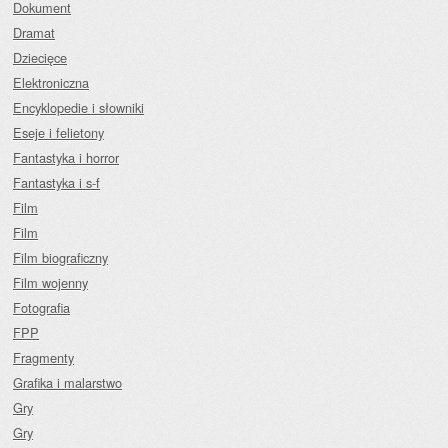
Dokument
Dramat
Dziecięce
Elektroniczna
Encyklopedie i słowniki
Eseje i felietony
Fantastyka i horror
Fantastyka i s-f
Film
Film
Film biograficzny
Film wojenny
Fotografia
FPP
Fragmenty
Grafika i malarstwo
Gry
Gry