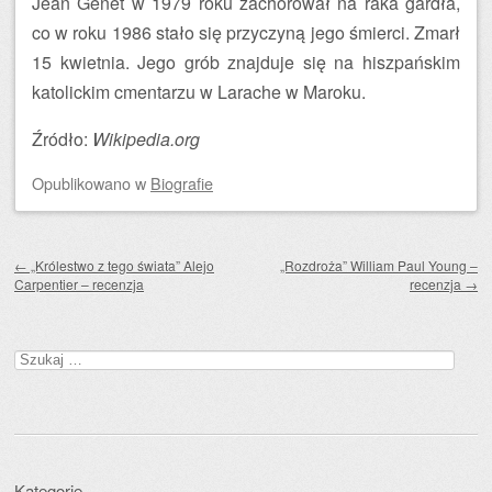
Jean Genet w 1979 roku zachorował na raka gardła,
co w roku 1986 stało się przyczyną jego śmierci. Zmarł
15 kwietnia. Jego grób znajduje się na hiszpańskim
katolickim cmentarzu w Larache w Maroku.
Źródło:
Wikipedia.org
Opublikowano
w
Biografie
Zobacz wpisy
←
„Królestwo z tego świata” Alejo
„Rozdroża” William Paul Young –
Carpentier – recenzja
recenzja
→
Szukaj:
Kategorie