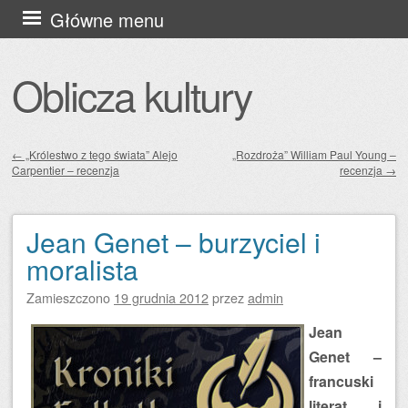
Przejdź
Główne menu
do
treści
Oblicza kultury
←
„Królestwo z tego świata” Alejo
„Rozdroża” William Paul Young –
Carpentier – recenzja
recenzja
→
Zobacz wpisy
Jean Genet – burzyciel i
moralista
Zamieszczono
19 grudnia 2012
przez
admin
Jean
Genet –
francuski
literat i