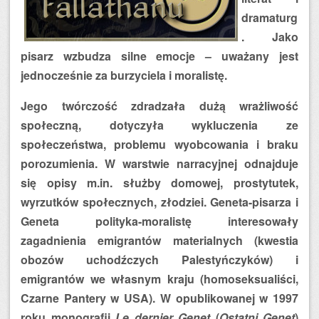
dramaturg
. Jako
pisarz wzbudza silne emocje – uważany jest
jednocześnie za burzyciela i moralistę.
Jego twórczość zdradzała dużą wrażliwość
społeczną, dotyczyła wykluczenia ze
społeczeństwa, problemu wyobcowania i braku
porozumienia. W warstwie narracyjnej odnajduje
się opisy m.in. służby domowej, prostytutek,
wyrzutków społecznych, złodziei. Geneta-pisarza i
Geneta polityka-moralistę interesowały
zagadnienia emigrantów materialnych (kwestia
obozów uchodźczych Palestyńczyków) i
emigrantów we własnym kraju (homoseksualiści,
Czarne Pantery w USA). W opublikowanej w 1997
roku monografii
Le dernier Genet
(
Ostatni Genet
)