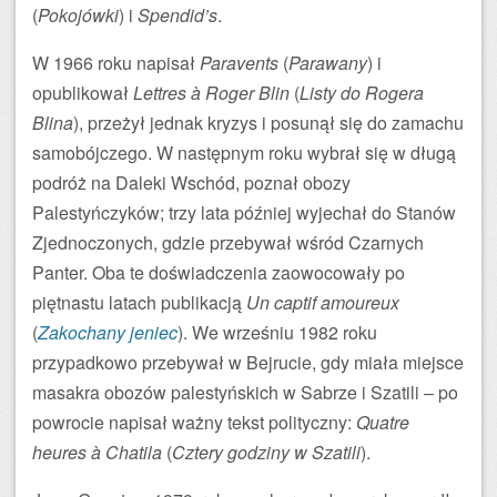
(
Pokojówki
) i
Spendid’s
.
W 1966 roku napisał
Paravents
(
Parawany
) i
opublikował
Lettres à Roger Blin
(
Listy do Rogera
Blina
), przeżył jednak kryzys i posunął się do zamachu
samobójczego. W następnym roku wybrał się w długą
podróż na Daleki Wschód, poznał obozy
Palestyńczyków; trzy lata później wyjechał do Stanów
Zjednoczonych, gdzie przebywał wśród Czarnych
Panter. Oba te doświadczenia zaowocowały po
piętnastu latach publikacją
Un captif amoureux
(
Zakochany jeniec
). We wrześniu 1982 roku
przypadkowo przebywał w Bejrucie, gdy miała miejsce
masakra obozów palestyńskich w Sabrze i Szatili – po
powrocie napisał ważny tekst polityczny:
Quatre
heures à Chatila
(
Cztery godziny w Szatili
).