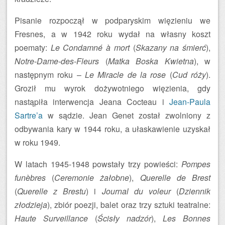
Pisanie rozpoczął w podparyskim więzieniu we
Fresnes, a w 1942 roku wydał na własny koszt
poematy:
Le Condamné à mort
(
Skazany na śmierć
),
Notre-Dame-des-Fleurs
(
Matka Boska Kwietna
), w
następnym roku –
Le Miracle de la rose
(
Cud róży
).
Groził mu wyrok dożywotniego więzienia, gdy
nastąpiła interwencja Jeana Cocteau i
Jean-Paula
Sartre’a
w sądzie. Jean Genet został zwolniony z
odbywania kary w 1944 roku, a ułaskawienie uzyskał
w roku 1949.
W latach 1945-1948 powstały trzy powieści:
Pompes
funèbres
(
Ceremonie żałobne
),
Querelle de Brest
(
Querelle z Brestu
) i
Journal du voleur
(
Dziennik
złodzieja
), zbiór poezji, balet oraz trzy sztuki teatralne:
Haute Surveillance
(
Ścisły nadzór
),
Les Bonnes