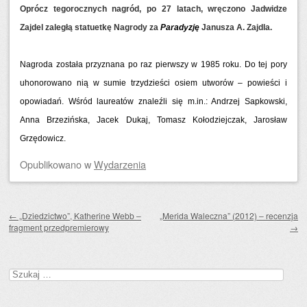
Oprócz tegorocznych nagród, po 27 latach, wręczono Jadwidze
Zajdel zaległą statuetkę Nagrody za
Paradyzję
Janusza A. Zajdla.
Nagroda została przyznana po raz pierwszy w 1985 roku. Do tej pory
uhonorowano nią w sumie trzydzieści osiem utworów – powieści i
opowiadań. Wśród laureatów znaleźli się m.in.: Andrzej Sapkowski,
Anna Brzezińska, Jacek Dukaj, Tomasz Kołodziejczak, Jarosław
Grzędowicz.
Opublikowano
w
Wydarzenia
Zobacz wpisy
←
„Dziedzictwo”, Katherine Webb –
„Merida Waleczna” (2012) – recenzja
fragment przedpremierowy
→
Szukaj: