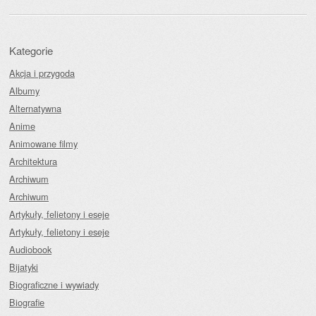
Kategorie
Akcja i przygoda
Albumy
Alternatywna
Anime
Animowane filmy
Architektura
Archiwum
Archiwum
Artykuły, felietony i eseje
Artykuły, felietony i eseje
Audiobook
Bijatyki
Biograficzne i wywiady
Biografie