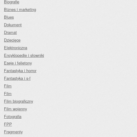
Biografie
Biznes i marketing
Blues
Dokument
Dramat
Dziecięce
Elektroniczna
Encyklopedie i słowniki
Eseje i felietony
Fantastyka i horror
Fantastyka i s-f
Film
Film
Film biograficzny
Film wojenny
Fotografia
FPP
Fragmenty