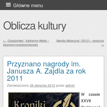
Przejdź
Główne menu
do
treści
Oblicza kultury
←
„Dziedzictwo”, Katherine Webb –
„Merida Waleczna” (2012) – recenzja
fragment przedpremierowy
→
Zobacz wpisy
Przyznano nagrody im.
Janusza A. Zajdla za rok
2011
Zamieszczono
26 sierpnia 2012
przez
admin
W czasie
XXVII