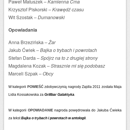
Paweł Matuszek –
Kamienna Ćma
Krzysztof Piskorski –
Krawędź czasu
Wit Szostak –
Dumanowski
Opowiadania
Anna Brzezińska –
Żar
Jakub Ćwiek –
Bajka o trybach i powrotach
Stefan Darda –
Spójrz na to z drugiej strony
Magdalena Kozak –
Strasznie mi się podobasz
Marceli Szpak –
Obcy
W kategorii
POWIEŚĆ
zdobywczynią nagrody Zajdla 2011 została Maja
Lidia Kossakowska za
Grillbar Galaktyka
.
W kategorii
OPOWIADANIE
nagroda powędrowała do Jakuba Ćwieka
za tekst
Bajka o trybach i powrotach w antologii
.