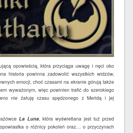
sującą opowieścią, która przyciąga uwagę i nęci oko
mna historia powinna zadowolić wszystkich widzów,
tywnych emocji, choć czasami na ekranie górują także
lmem wyważonym, więc powinien trafić do szerokiego
wno nie żałuję czasu spędzonego z Meridą i jej
trażówce
La Luna
, która wyświetlana jest tuż przed
opowiastka o różnicy pokoleń oraz… o przyczynach