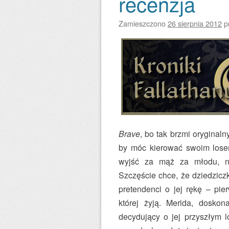
recenzja
Zamieszczono
26 sierpnia 2012
p
Brave
, bo tak brzmi oryginaln
by móc kierować swoim losem
wyjść za mąż za młodu, na
Szczęście chce, że dziedzicz
pretendenci o jej rękę – pi
której żyją. Merida, doskon
decydujący o jej przyszłym 