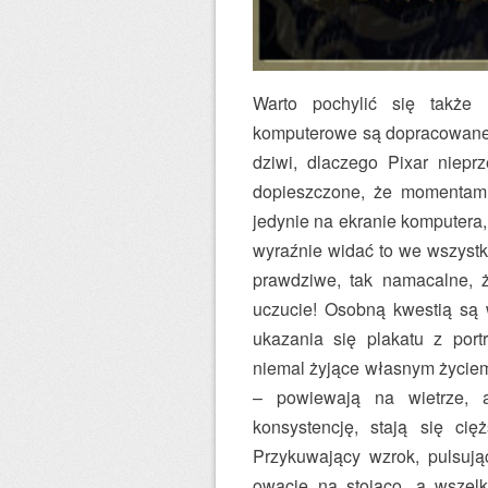
Warto pochylić się także
komputerowe są dopracowane w
dziwi, dlaczego Pixar niepr
dopieszczone, że momentam
jedynie na ekranie komputera,
wyraźnie widać to we wszystki
prawdziwe, tak namacalne, ż
uczucie! Osobną kwestią są 
ukazania się plakatu z port
niemal żyjące własnym życiem
– powiewają na wietrze, a
konsystencję, stają się cię
Przykuwający wzrok, pulsują
owacje na stojąco, a wszel