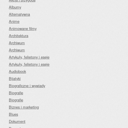
Albumy
Alternatywna
Anime
Animowane filmy
Architektura
Archiwum
Archiwum
Artykuły, felietony i eseje
Artykuły, felietony i eseje
Audiobook
Bijatyki
Biograficzne i wywiady
Biografie
Biografie
Biznes i marketing
Blues
Dokument