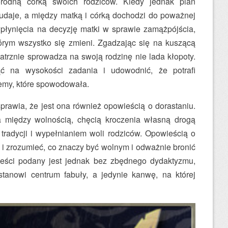
orodną córką swoich rodziców. Kiedy jednak plan
udaje, a między matką i córką dochodzi do poważnej
wpłynięcia na decyzję matki w sprawie zamążpójścia,
órym wszystko się zmieni. Zgadzając się na kuszącą
atrznie sprowadza na swoją rodzinę nie lada kłopoty.
ąć na wysokości zadania i udowodnić, że potrafi
emy, które spowodowała.
 sprawia, że jest ona również opowieścią o dorastaniu.
a między wolnością, chęcią kroczenia własną drogą
radycji i wypełnianiem woli rodziców. Opowieścią o
 i zrozumieć, co znaczy być wolnym i odważnie bronić
eści podany jest jednak bez zbędnego dydaktyzmu,
stanowi centrum fabuły, a jedynie kanwę, na której