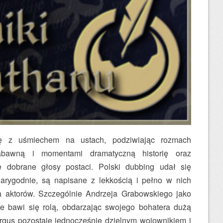
ię z uśmiechem na ustach, podziwiając rozmach
zabawną i momentami dramatyczną historię oraz
 dobrane głosy postaci. Polski dubbing udał się
iarygodnie, są napisane z lekkością i pełno w nich
 aktorów. Szczególnie Andrzeja Grabowskiego jako
ie bawi się rolą, obdarzając swojego bohatera dużą
rgus pozostaje jednocześnie dzielnym wojownikiem i