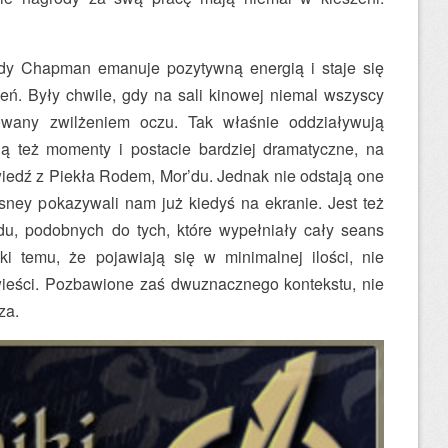
dy Chapman emanuje pozytywną energią i staje się
eń. Były chwile, gdy na sali kinowej niemal wszyscy
owany zwilżeniem oczu. Tak właśnie oddziaływują
Są też momenty i postacie bardziej dramatyczne, na
wiedź z Piekła Rodem, Mor’du. Jednak nie odstają one
isney pokazywali nam już kiedyś na ekranie. Jest też
du, podobnych do tych, które wypełniały cały seans
ęki temu, że pojawiają się w minimalnej ilości, nie
wieści. Pozbawione zaś dwuznacznego kontekstu, nie
za.