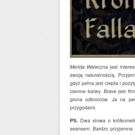
Merida Waleczna
jest intere
swoją naturalnością. Przyje
gdyż pełna jest ciepła i pozy
ciemne barwy.
Brave
jest fi
grona odbiorców. Ja na pe
przygodami.
PS.
Dwa słowa o krótkome
seansem. Bardzo przyjemna 