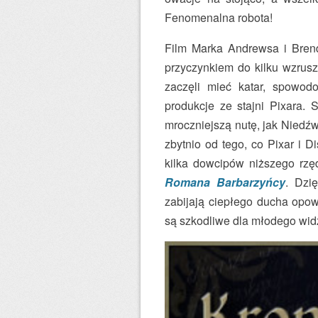
Fenomenalna robota!
Film Marka Andrewsa i Bren
przyczynkiem do kilku wzrusz
zaczęli mieć katar, spowod
produkcje ze stajni Pixara. 
mroczniejszą nutę, jak Niedź
zbytnio od tego, co Pixar i D
kilka dowcipów niższego rzę
Romana Barbarzyńcy
. Dzi
zabijają ciepłego ducha opo
są szkodliwe dla młodego wid