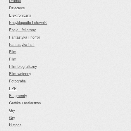
Dramat
Dziecięce
Elektroniczna
Encyklopedie i słowniki
Eseje i felietony
Fantastyka i horror
Fantastyka i s-f
Film
Film
Film biograficzny
Film wojenny
Fotografia
FPP
Fragmenty
Grafika i malarstwo
Gry
Gry
Historia