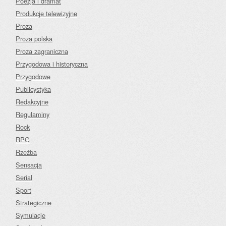
Poezja i dramat
Produkcje telewizyjne
Proza
Proza polska
Proza zagraniczna
Przygodowa i historyczna
Przygodowe
Publicystyka
Redakcyjne
Regulaminy
Rock
RPG
Rzeźba
Sensacja
Serial
Sport
Strategiczne
Symulacje