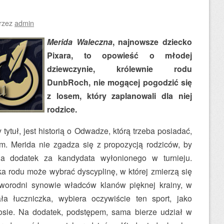
rzez
admin
Merida Waleczna
, najnowsze dziecko
Pixara, to opowieść o młodej
dziewczynie, królewnie rodu
DunbRoch, nie mogącej pogodzić się
z losem, który zaplanowali dla niej
rodzice.
y tytuł, jest historią o Odwadze, którą trzeba posiadać,
. Merida nie zgadza się z propozycją rodziców, by
 dodatek za kandydata wyłonionego w turnieju.
ka rodu może wybrać dyscyplinę, w której zmierzą się
erworodni synowie władców klanów pięknej krainy, w
ała łuczniczka, wybiera oczywiście ten sport, jako
losie. Na dodatek, podstępem, sama bierze udział w