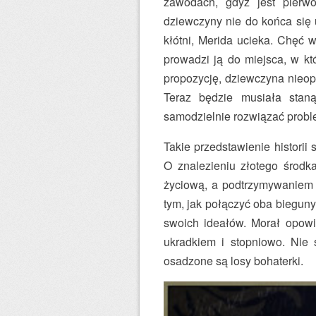
zawodach, gdyż jest pierw
dziewczyny nie do końca się 
kłótni, Merida ucieka. Chęć 
prowadzi ją do miejsca, w kt
propozycję, dziewczyna nieop
Teraz będzie musiała stan
samodzielnie rozwiązać probl
Takie przedstawienie historii
O znalezieniu złotego środk
życiową, a podtrzymywaniem t
tym, jak połączyć oba bieguny
swoich ideałów. Morał opowi
ukradkiem i stopniowo. Nie 
osadzone są losy bohaterki.