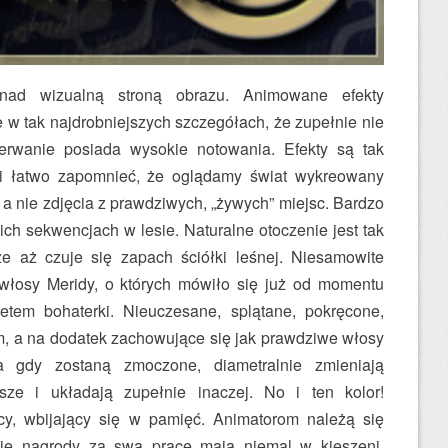
 nad wizualną stroną obrazu. Animowane efekty
 tak najdrobniejszych szczegółach, że zupełnie nie
zerwanie posiada wysokie notowania. Efekty są tak
i łatwo zapomnieć, że oglądamy świat wykreowany
 a nie zdjęcia z prawdziwych, „żywych” miejsc. Bardzo
ch sekwencjach w lesie. Naturalne otoczenie jest tak
e aż czuje się zapach ściółki leśnej. Niesamowite
włosy Meridy, o których mówiło się już od momentu
retem bohaterki. Nieuczesane, splątane, pokręcone,
, a na dodatek zachowujące się jak prawdziwe włosy
 gdy zostaną zmoczone, diametralnie zmieniają
ższe i układają zupełnie inaczej. No i ten kolor!
cy, wbijający się w pamięć. Animatorom należą się
kie nagrody za swą pracę mają niemal w kieszeni.