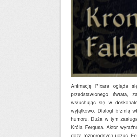
Animację Pixara ogląda s
przedstawionego świata, 
wsłuchując się w doskonale
wyjątkowo. Dialogi brzmią w
humoru. Duża w tym zasługa
Króla Fergusa. Aktor wyraźn
dozą różnorodnych uczuć. Fe