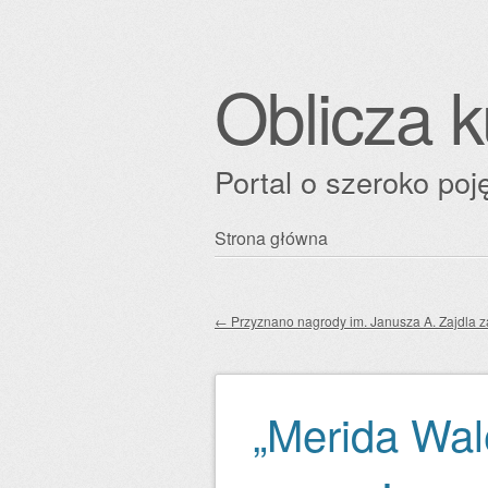
Oblicza k
Portal o szeroko poję
Przejdź
Strona główna
Główne menu
do
treści
←
Przyznano nagrody im. Janusza A. Zajdla z
Zobacz wpisy
„Merida Wal