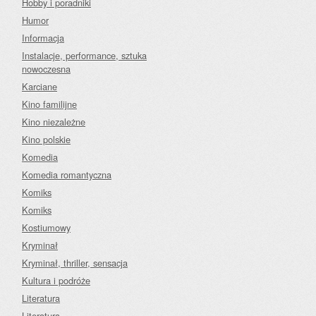
Hobby i poradniki
Humor
Informacja
Instalacje, performance, sztuka
nowoczesna
Karciane
Kino familijne
Kino niezależne
Kino polskie
Komedia
Komedia romantyczna
Komiks
Komiks
Kostiumowy
Kryminał
Kryminał, thriller, sensacja
Kultura i podróże
Literatura
Literatura