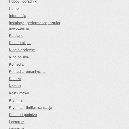
Hobby i poradniki
Humor
Informacja
Instalacje, performance, sztuka
nowoczesna
Karciane
Kino familijne
Kino niezależne
Kino polskie
Komedia
Komedia romantyczna
Komiks
Komiks
Kostiumowy
Kryminał
Kryminał, thriller, sensacja
Kultura i podróże
Literatura
Literatura