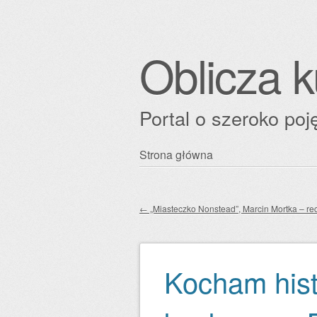
Oblicza k
Portal o szeroko poję
Przejdź
Strona główna
Główne menu
do
treści
←
„Miasteczko Nonstead”, Marcin Mortka – re
Zobacz wpisy
Kocham hist