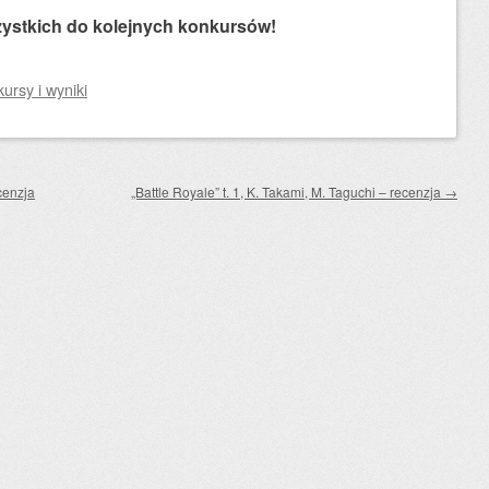
ystkich do kolejnych konkursów!
rsy i wyniki
cenzja
„Battle Royale” t. 1, K. Takami, M. Taguchi – recenzja
→