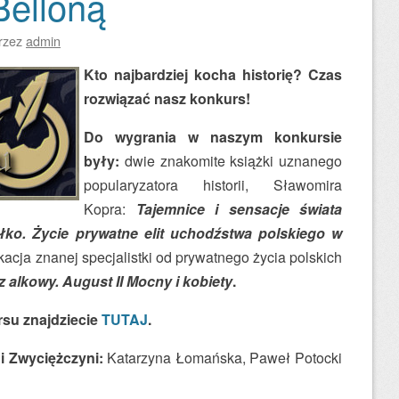
Belloną
rzez
admin
Kto najbardziej kocha historię? Czas
rozwiązać nasz konkurs!
Do wygrania w naszym konkursie
były:
dwie znakomite książki uznanego
popularyzatora historii, Sławomira
Kopra:
Tajemnice i sensacje świata
łko. Życie prywatne elit uchodźstwa polskiego w
kacja znanej specjalistki od prywatnego życia polskich
 alkowy. August II Mocny i kobiety
.
su znajdziecie
TUTAJ
.
i Zwyciężczyni:
Katarzyna Łomańska, Paweł Potocki