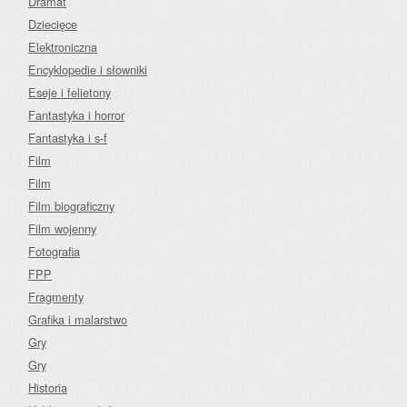
Dramat
Dziecięce
Elektroniczna
Encyklopedie i słowniki
Eseje i felietony
Fantastyka i horror
Fantastyka i s-f
Film
Film
Film biograficzny
Film wojenny
Fotografia
FPP
Fragmenty
Grafika i malarstwo
Gry
Gry
Historia