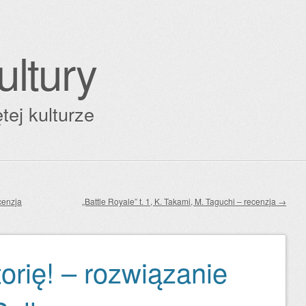
ultury
tej kulturze
cenzja
„Battle Royale” t. 1, K. Takami, M. Taguchi – recenzja
→
orię! – rozwiązanie