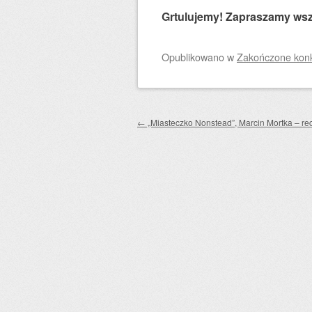
Grtulujemy! Zapraszamy wsz
Opublikowano
w
Zakończone konku
Zobacz wpisy
←
„Miasteczko Nonstead”, Marcin Mortka – re