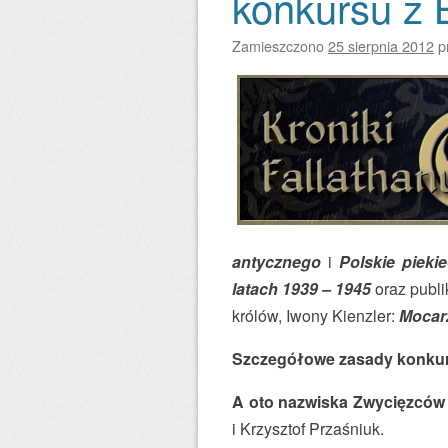
konkursu z 
Zamieszczono
25 sierpnia 2012
p
antycznego
i
Polskie piekie
latach 1939 – 1945
oraz publi
królów, Iwony Kienzler:
Mocarz
Szczegółowe zasady konkur
A oto nazwiska Zwycięzców 
i Krzysztof Przaśniuk.