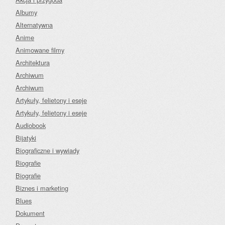
Albumy
Alternatywna
Anime
Animowane filmy
Architektura
Archiwum
Archiwum
Artykuły, felietony i eseje
Artykuły, felietony i eseje
Audiobook
Bijatyki
Biograficzne i wywiady
Biografie
Biografie
Biznes i marketing
Blues
Dokument