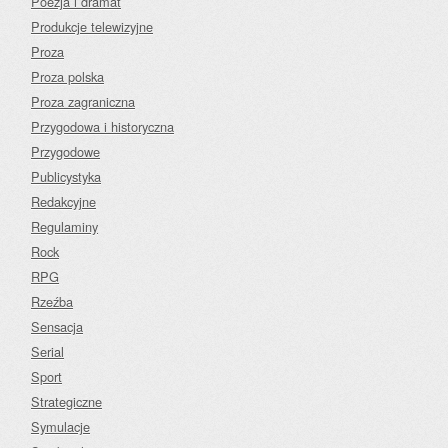
Poezja i dramat
Produkcje telewizyjne
Proza
Proza polska
Proza zagraniczna
Przygodowa i historyczna
Przygodowe
Publicystyka
Redakcyjne
Regulaminy
Rock
RPG
Rzeźba
Sensacja
Serial
Sport
Strategiczne
Symulacje