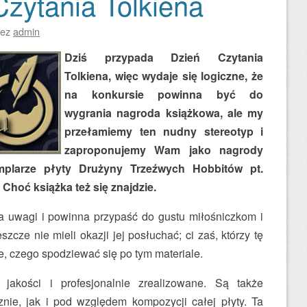
Czytania Tolkiena
zez
admin
Dziś przypada Dzień Czytania
Tolkiena, więc wydaje się logiczne, że
na konkursie powinna być do
wygrania nagroda książkowa, ale my
przełamiemy ten nudny stereotyp i
zaproponujemy Wam jako nagrody
plarze płyty Drużyny Trzeźwych Hobbitów pt.
Choć książka też się znajdzie.
a uwagi i powinna przypaść do gustu miłośniczkom i
szcze nie mieli okazji jej posłuchać; ci zaś, którzy tę
ze, czego spodziewać się po tym materiale.
jakości i profesjonalnie zrealizowane. Są także
ie, jak i pod względem kompozycji całej płyty. Ta