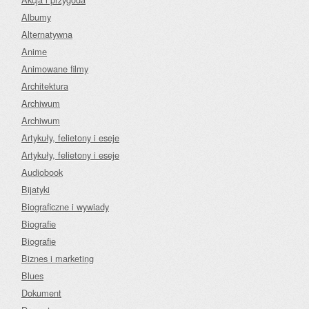
Albumy
Alternatywna
Anime
Animowane filmy
Architektura
Archiwum
Archiwum
Artykuły, felietony i eseje
Artykuły, felietony i eseje
Audiobook
Bijatyki
Biograficzne i wywiady
Biografie
Biografie
Biznes i marketing
Blues
Dokument