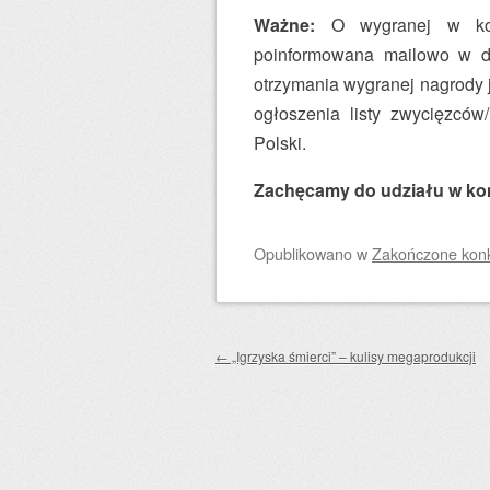
Ważne:
O wygranej w konk
poinformowana mailowo w dn
otrzymania wygranej nagrody 
ogłoszenia listy zwycięzcó
Polski.
Zachęcamy do udziału w ko
Opublikowano
w
Zakończone konku
Zobacz wpisy
←
„Igrzyska śmierci” – kulisy megaprodukcji