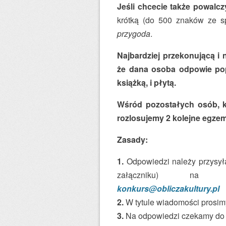
Jeśli chcecie także powalc
krótką (do 500 znaków ze s
przygoda
.
Najbardziej przekonującą i
że dana osoba odpowie pop
książką, i płytą.
Wśród pozostałych osób, k
rozlosujemy 2 kolejne egzem
Zasady:
1.
Odpowiedzi należy przysyła
załączniku) na a
konkurs@obliczakultury.pl
2.
W tytule wiadomości prosim
3.
Na odpowiedzi czekamy do 3