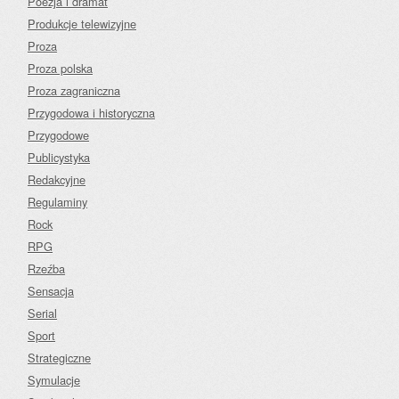
Poezja i dramat
Produkcje telewizyjne
Proza
Proza polska
Proza zagraniczna
Przygodowa i historyczna
Przygodowe
Publicystyka
Redakcyjne
Regulaminy
Rock
RPG
Rzeźba
Sensacja
Serial
Sport
Strategiczne
Symulacje