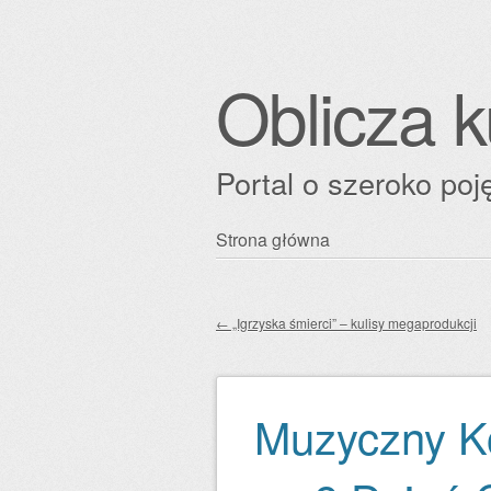
Oblicza k
Portal o szeroko poję
Przejdź
Strona główna
Główne menu
do
treści
←
„Igrzyska śmierci” – kulisy megaprodukcji
Zobacz wpisy
Muzyczny Ko