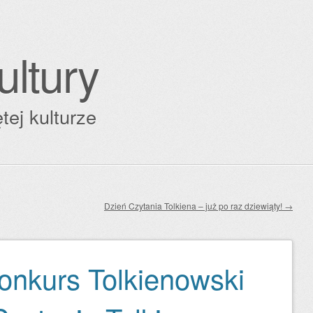
ultury
tej kulturze
Dzień Czytania Tolkiena – już po raz dziewiąty!
→
nkurs Tolkienowski