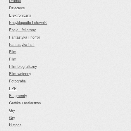
Dramat
Dziecięce
Elektroniczna
Encyklopedie i słowniki
Eseje i felietony
Fantastyka i horror
Fantastyka i s-f
Film
Film
Film biograficzny
Film wojenny
Fotografia
FPP
Fragmenty
Grafika i malarstwo
Gry
Gry
Historia