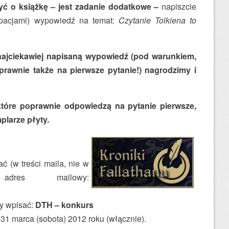
zyć o książkę – jest zadanie dodatkowe –
napiszcie
pacjami) wypowiedź na temat:
Czytanie Tolkiena to
 najciekawiej napisaną wypowiedź (pod warunkiem,
rawnie także na pierwsze pytanie!) nagrodzimy i
tóre poprawnie odpowiedzą na pytanie pierwsze,
plarze płyty.
ć (w treści maila, nie w
dres mailowy:
y wpisać:
DTH – konkurs
1 marca (sobota) 2012 roku (włącznie).