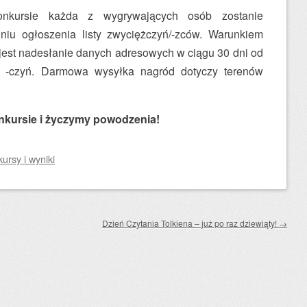
ursie każda z wygrywających osób zostanie
iu ogłoszenia listy zwyciężczyń/-zców. Warunkiem
jest nadesłanie danych adresowych w ciągu 30 dni od
w/ -czyń. Darmowa wysyłka nagród dotyczy terenów
nkursie i życzymy powodzenia!
rsy i wyniki
Dzień Czytania Tolkiena – już po raz dziewiąty!
→