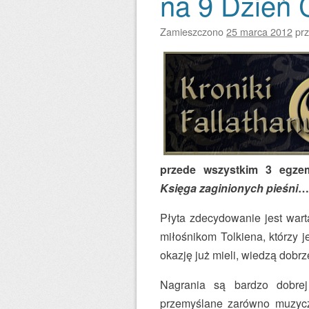
na 9 Dzień 
Zamieszczono
25 marca 2012
pr
przede wszystkim 3 egzem
Księga zaginionych pieśni
… 
Płyta zdecydowanie jest wart
miłośnikom Tolkiena, którzy je
okazję już mieli, wiedzą dobr
Nagrania są bardzo dobrej 
przemyślane zarówno muzyczn