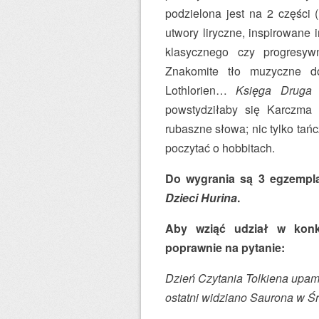
podzielona jest na 2 części (
utwory liryczne, inspirowane 
klasycznego czy progresy
Znakomite tło muzyczne d
Lothlorien…
Księga Druga
t
powstydziłaby się Karczma
rubaszne słowa; nic tylko tań
poczytać o hobbitach.
Do wygrania są 3 egzempla
Dzieci Hurina
.
Aby wziąć udział w konku
poprawnie na pytanie:
Dzień Czytania Tolkiena upami
ostatni widziano Saurona w Ś