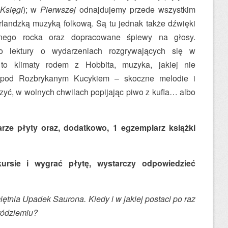
Księgi
); w
Pierwszej
odnajdujemy przede wszystkim
irlandzką muzyką folkową. Są tu jednak także dźwięki
wnego rocka oraz dopracowane śpiewy na głosy.
o lektury o wydarzeniach rozgrywających się w
o klimaty rodem z Hobbita, muzyka, jakiej nie
 pod Rozbrykanym Kucykiem – skoczne melodie i
czyć, w wolnych chwilach popijając piwo z kufla… albo
rze płyty oraz, dodatkowo, 1 egzemplarz książki
rsie i wygrać płytę, wystarczy odpowiedzieć
ętnia Upadek Saurona. Kiedy i w jakiej postaci po raz
ródziemiu?