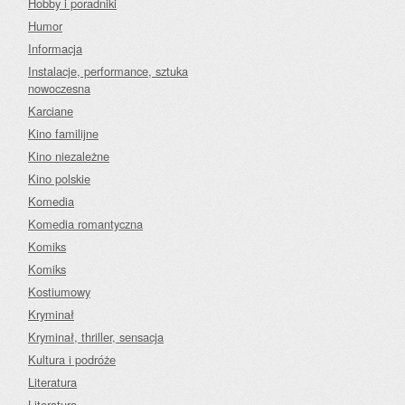
Hobby i poradniki
Humor
Informacja
Instalacje, performance, sztuka
nowoczesna
Karciane
Kino familijne
Kino niezależne
Kino polskie
Komedia
Komedia romantyczna
Komiks
Komiks
Kostiumowy
Kryminał
Kryminał, thriller, sensacja
Kultura i podróże
Literatura
Literatura