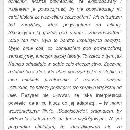
dzieciaki. Można powiedzieć, że eksplodowały i
musiałem je powstrzymać, by nie opowiedziały mi
całej historii ze wszystkimi szczegółami. Ich entuzjazm
był zaraźliwy, więc przystąpiłem do lektury.
Skończyłem ją gdzieś nad ranem i zdecydowałem:
robię ten film. Była to bardzo impulsywna decyzja.
Ujęło mnie coś, co odnalazłem pod powierzchnią
sensacyjnej, emocjonującej fabuły. To rzecz o tym, jak
Katniss odnajduje w sobie człowieczeństwo. Zaczyna
działać jako ktoś, kto chce walczyć tylko o siebie, o
swe osobiste przetrwanie. Z czasem zaczyna
rozumieć, że należy poświęcić się sprawie większej od
niej.
Reżyser nie ukrywał, że taka interpretacja
powieści dała mu klucz do jej adaptacji. –
W moim
wcześniejszym filmie, „Seabiscuicie”, pragnąłem, by
widownia znalazła się na torze wyścigowym. W tym
przypadku chciałem, by identyfikowała się ze