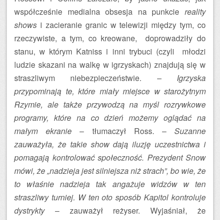
współcześnie medialna obsesja na punkcie
reality
shows
i zacieranie granic w telewizji między tym, co
rzeczywiste, a tym, co kreowane, doprowadziły do
stanu, w którym Katniss i inni trybuci (czyli młodzi
ludzie skazani na walkę w igrzyskach) znajdują się w
straszliwym niebezpieczeństwie. –
Igrzyska
przypominają te, które miały miejsce w starożytnym
Rzymie, ale także przywodzą na myśl rozrywkowe
programy, które na co dzień możemy oglądać na
małym ekranie
– tłumaczył Ross. –
Suzanne
zauważyła, że takie show dają iluzję uczestnictwa i
pomagają kontrolować społeczność. Prezydent Snow
mówi, że „nadzieja jest silniejsza niż strach”, bo wie, że
to właśnie nadzieja tak angażuje widzów w ten
straszliwy turniej. W ten oto sposób Kapitol kontroluje
dystrykty
– zauważył reżyser. Wyjaśniał, że