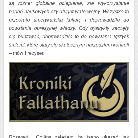
są różne: globalne ocieplenie, złe wykorzystanie
badań naukowych czy długotrwałe wojny. Wszystko to
przeorało amerykańską kulturę i doprowadziło do
powstania opresyjnej władzy. Gdy dystrykty zaczęły
się buntować, doprowadziło to do powstania igrzysk
śmierci, które stały się skutecznym narzędziem kontroli
–
mówił reżyser.
Rossowi i Collins zależało, by jasno ukazać, jak