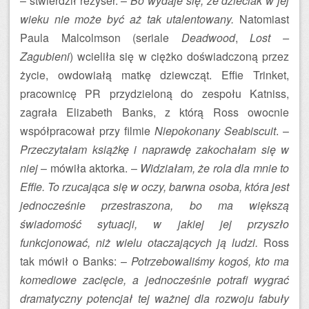
– stwierdził reżyser. –
Bo wydaje się, że dzieciak w jej
wieku nie może być aż tak utalentowany.
Natomiast
Paula Malcolmson (seriale
Deadwood
,
Lost –
Zagubieni
) wcieliła się w ciężko doświadczoną przez
życie, owdowiałą matkę dziewcząt. Effie Trinket,
pracownicę PR przydzieloną do zespołu Katniss,
zagrała Elizabeth Banks, z którą Ross owocnie
współpracował przy filmie
Niepokonany Seabiscuit
. –
Przeczytałam książkę i naprawdę zakochałam się w
niej
– mówiła aktorka. –
Widziałam, że rola dla mnie to
Effie. To rzucająca się w oczy, barwna osoba, która jest
jednocześnie przestraszona, bo ma większą
świadomość sytuacji, w jakiej jej przyszło
funkcjonować, niż wielu otaczających ją ludzi.
Ross
tak mówił o Banks: –
Potrzebowaliśmy kogoś, kto ma
komediowe zacięcie, a jednocześnie potrafi wygrać
dramatyczny potencjał tej ważnej dla rozwoju fabuły