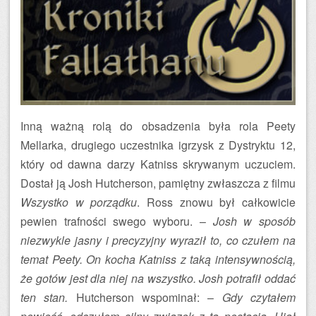
Inną ważną rolą do obsadzenia była rola Peety
Mellarka, drugiego uczestnika igrzysk z Dystryktu 12,
który od dawna darzy Katniss skrywanym uczuciem.
Dostał ją Josh Hutcherson, pamiętny zwłaszcza z filmu
Wszystko w porządku
. Ross znowu był całkowicie
pewien trafności swego wyboru. –
Josh w sposób
niezwykle jasny i precyzyjny wyraził to, co czułem na
temat Peety. On kocha Katniss z taką intensywnością,
że gotów jest dla niej na wszystko. Josh potrafił oddać
ten stan.
Hutcherson wspominał: –
Gdy czytałem