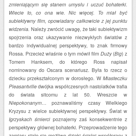
zmieniającym się stanem umysłu i uczuć bohaterki.
Wiecie to, co ona wie. Nic więcej. To miał być
subiektywny film, opowiadany całkowicie z jej punktu
widzenia.
Należy zwrócić uwagę, że taki subiektywizm
spojrzenia oraz ukazywanie niezwykłych światów z
bardzo indywidualnej perspektywy, to znak firmowy
Rossa. Przecież właśnie o tym mówił film
Duży
(
Big
) z
Tomem Hanksem, do którego Ross napisał
nominowany do Oscara scenariusz. Była to rzecz o
dziecku przekształconym w dorosłego. W
Miasteczku
Pleasantville
dwójka współczesnych nastolatków trafia
do świata sitcomu z lat 50. Wreszcie w
Niepokonanym
… poznawaliśmy czasy Wielkiego
Kryzysu z wielce subiektywnej perspektywy. Świat w
Igrzyskach śmierci
poznajemy zaś konsekwentnie z
perspektywy głównej bohaterki. Przeprowadzenie tego
zamiaru stało się możliwe dzięki ścisłej współpracy z