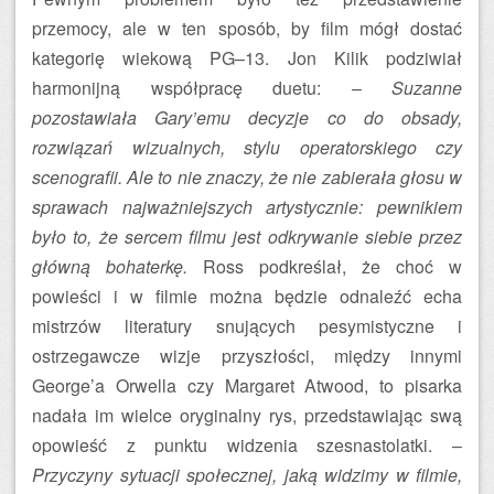
przemocy, ale w ten sposób, by film mógł dostać
kategorię wiekową PG–13. Jon Kilik podziwiał
harmonijną współpracę duetu: –
Suzanne
pozostawiała Gary’emu decyzje co do obsady,
rozwiązań wizualnych, stylu operatorskiego czy
scenografii. Ale to nie znaczy, że nie zabierała głosu w
sprawach najważniejszych artystycznie: pewnikiem
było to, że sercem filmu jest odkrywanie siebie przez
główną bohaterkę.
Ross podkreślał, że choć w
powieści i w filmie można będzie odnaleźć echa
mistrzów literatury snujących pesymistyczne i
ostrzegawcze wizje przyszłości, między innymi
George’a Orwella czy Margaret Atwood, to pisarka
nadała im wielce oryginalny rys, przedstawiając swą
opowieść z punktu widzenia szesnastolatki. –
Przyczyny sytuacji społecznej, jaką widzimy w filmie,