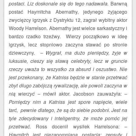
postaci. Liz doskonale się do tego nadawała.
Barwną
postać Haymitcha Abernathy, jedynego żyjącego
zwycięzcy igrzysk z Dystryktu 12, zagrał wybitny aktor
Woody Harrelson. Abernathy jest wielce sarkastyczny i
bardzo rzadko trzeźwy. Wierzy początkowo w ideę
igrzysk, lecz stopniowo zaczyna stawać po stronie
dziewczyny. –
Wygrał, ma dużo pieniędzy, żyje w
luksusie, cieszy się sławą celebryty, lecz w gruncie
rzeczy uważa to wszystko za absurd i oszustwo. Nie
jest przekonany, że Katniss będzie w stanie przetrwać
zbyt długo zabójczą rywalizację, ale powoli zaczyna w
nią wierzyć
– mówił aktor. Jacobson zauważyła: –
Pomiędzy nim a Katniss jest spore napięcie, wiele
tarć, pewnie dlatego, że są do siebie podobni. Jest na
tyle zdecydowany i inteligentny, że może pomóc jej
przetrwać.
Ross docenił wysiłek Harrelsona: –
Haymitch jest niezapomnianą postacią: zepsuty i