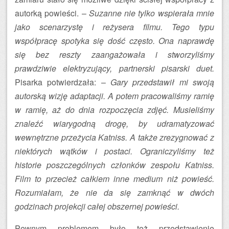
autorką powieści. –
Suzanne nie tylko wspierała mnie
jako scenarzystę i reżysera filmu. Tego typu
współpracę spotyka się dość często. Ona naprawdę
się bez reszty zaangażowała i stworzyliśmy
prawdziwie elektryzujący, partnerski pisarski duet.
Pisarka potwierdzała: –
Gary przedstawił mi swoją
autorską wizję adaptacji. A potem pracowaliśmy ramię
w ramię, aż do dnia rozpoczęcia zdjęć. Musieliśmy
znaleźć wiarygodną drogę, by udramatyzować
wewnętrzne przeżycia Katniss. A także zrezygnować z
niektórych wątków i postaci. Ograniczyliśmy też
historie poszczególnych członków zespołu Katniss.
Film to przecież całkiem inne medium niż powieść.
Rozumiałam, że nie da się zamknąć w dwóch
godzinach projekcji całej obszernej powieści.
Pewnym problemem było też przedstawienie