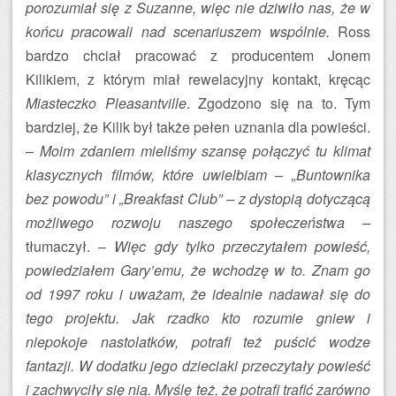
porozumiał się z Suzanne, więc nie dziwiło nas, że w
końcu pracowali nad scenariuszem wspólnie.
Ross
bardzo chciał pracować z producentem Jonem
Kilikiem, z którym miał rewelacyjny kontakt, kręcąc
Miasteczko Pleasantville
. Zgodzono się na to. Tym
bardziej, że Kilik był także pełen uznania dla powieści.
–
Moim zdaniem mieliśmy szansę połączyć tu klimat
klasycznych filmów, które uwielbiam – „Buntownika
bez powodu” i „Breakfast Club” – z dystopią dotyczącą
możliwego rozwoju naszego społeczeństwa –
tłumaczył. –
Więc gdy tylko przeczytałem powieść,
powiedziałem Gary’emu, że wchodzę w to. Znam go
od 1997 roku i uważam, że idealnie nadawał się do
tego projektu. Jak rzadko kto rozumie gniew i
niepokoje nastolatków, potrafi też puścić wodze
fantazji. W dodatku jego dzieciaki przeczytały powieść
i zachwyciły się nią. Myślę też, że potrafi trafić zarówno