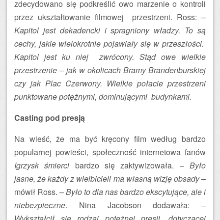
zdecydowano się podkreślić owo marzenie o kontroli
przez ukształtowanie filmowej przestrzeni. Ross: –
Kapitol jest dekadencki i spragniony władzy. To są
cechy, jakie wielokrotnie pojawiały się w przeszłości.
Kapitol jest ku niej zwrócony. Stąd owe wielkie
przestrzenie – jak w okolicach Bramy Brandenburskiej
czy jak Plac Czerwony. Wielkie połacie przestrzeni
punktowane potężnymi, dominującymi budynkami.
Casting pod presją
Na wieść, że ma być kręcony film według bardzo
popularnej powieści, społeczność internetowa fanów
Igrzysk śmierci
bardzo się zaktywizowała. –
Było
jasne, że każdy z wielbicieli ma własną wizję obsady
–
mówił Ross. –
Było to dla nas bardzo ekscytujące, ale i
niebezpieczne
. Nina Jacobson dodawała: –
Wykształcił się rodzaj potężnej presji, dotyczącej