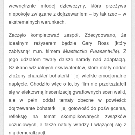
wewnętrznie młodej dziewczyny, która przeżywa
niepokoje związane z dojrzewaniem – by tak rzec – w
ekstremalnych warunkach.
Zaczęto kompletować zespół. Zdecydowano, że
idealnym reżyserem będzie Gary Ross (który
zabłysnął m.in. filmem
Miasteczko Pleasantville
). Z
jego udziałem trwały dalsze narady nad adaptacją.
Szukano wizualnych ekwiwalentów, które miały oddać
złożony charakter bohaterki i jej wielkie emocjonalne
napięcie. Chodziło więc o to, by film nie przekształcił
się w efektowną inscenizację gwałtownych scen walki,
ale w pełni oddał tematy obecne w powieści:
dojrzewanie bohaterki i jej gotowość do poświęcenia,
refleksję na temat skomplikowanych związków
uczuciowych, a także natury władzy i wiążącej się z
nią demoralizacji.