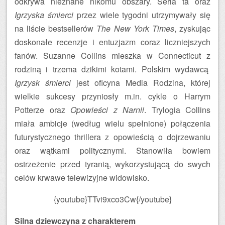
odkrywa nieznane nikomu obszary. Seria ta oraz
Igrzyska śmierci
przez wiele tygodni utrzymywały się
na liście bestsellerów
The New York Times
, zyskując
doskonałe recenzje i entuzjazm coraz liczniejszych
fanów. Suzanne Collins mieszka w Connecticut z
rodziną i trzema dzikimi kotami. Polskim wydawcą
Igrzysk śmierci
jest oficyna Media Rodzina, której
wielkie sukcesy przyniosły m.in. cykle o Harrym
Potterze oraz
Opowieści z Narnii
. Trylogia Collins
miała ambicje (według wielu spełnione) połączenia
futurystycznego thrillera z opowieścią o dojrzewaniu
oraz wątkami politycznymi. Stanowiła bowiem
ostrzeżenie przed tyranią, wykorzystującą do swych
celów krwawe telewizyjne widowisko.
{youtube}TTvi9xco3Cw{/youtube}
Silna dziewczyna z charakterem