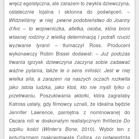
wręcz egoistyczna, ale zarazem to zwykła dziewczyna,
ostatecznie lojalna i skłonna do poświęceń. –
Widzieliśmy w niej pewne podobieństwo do Joanny
d’Arc – to wojowniczka, atletka, osoba, która broni
własnej rodziny z wielką determinacją i potrafi rzucić
wyzwanie tyranii –
tłumaczył Ross. Producent
wykonawczy Robin Bissel dodawał: –
Już podczas
trwania igrzysk dziewczyna zaczyna sobie zadawać
ważne pytania, także te o sens miłości. Jest w niej
wielka siła, a zarazem na naszych oczach rozkwita
jako istota ludzka, jako ktoś, kto nie myśli tylko o
przetrwaniu.
Poszukiwania aktorki, która zagrałaby
Katniss ustały, gdy filmowcy uznali, że idealna będzie
Jennifer Lawrence, pamiętna z nominowanej do
Oscara roli w doskonałym realistycznym thrillerze
Do
szpiku kości
(
Winter’s Bone
, 2010). Wybór ten z
entuzjazmem zaakceptowała Collins, co potwierdziła