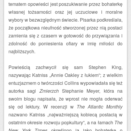
tematem opowieści jest poszukiwanie przez bohaterkę
własnej tożsamości oraz jej uczuciowe i moralne
wybory w bezwzględnym świecie. Pisarka podkreślała,
że początkowa nieufność stworzonej przez nią postaci
zamienia się z czasem w gotowość do przywiązania i
zdolność do poniesienia ofiary w imię miłości do
najbliższych.
Powieścią zachwycił się sam Stephen King,
nazywając Katniss „Annie Oakley z łukiem”; z wielkim
entuzjazmem o twórczości Collins wypowiadała się też
autorka sagi
Zmierzch
Stephanie Meyer, która na
swoim blogu napisała, że wprost nie mogła oderwać
się od lektury. W recenzji w
The Atlantic Monthly
nazwano Katniss „najważniejszą kobiecą postacią w
ostatnim okresie rozwoju popkultury”, a na łamach
The
New York Times
określono ją jako bohaterkę o