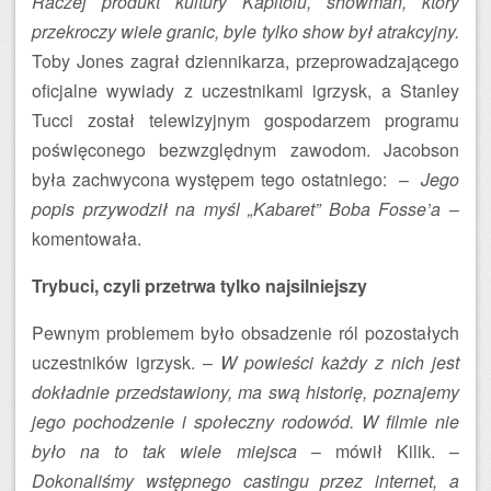
Raczej produkt kultury Kapitolu, showman, który
przekroczy wiele granic, byle tylko show był atrakcyjny.
Toby Jones zagrał dziennikarza, przeprowadzającego
oficjalne wywiady z uczestnikami igrzysk, a Stanley
Tucci został telewizyjnym gospodarzem programu
poświęconego bezwzględnym zawodom. Jacobson
była zachwycona występem tego ostatniego: –
Jego
popis przywodził na myśl „Kabaret” Boba Fosse’a
–
komentowała.
Trybuci, czyli przetrwa tylko najsilniejszy
Pewnym problemem było obsadzenie ról pozostałych
uczestników igrzysk. –
W powieści każdy z nich jest
dokładnie przedstawiony, ma swą historię, poznajemy
jego pochodzenie i społeczny rodowód. W filmie nie
było na to tak wiele miejsca
– mówił Kilik. –
Dokonaliśmy wstępnego castingu przez internet, a