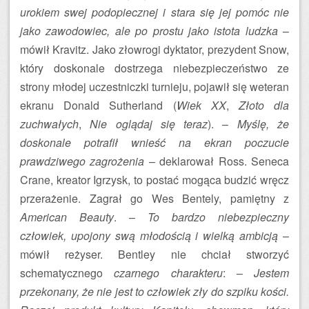
urokiem swej podopiecznej i stara się jej pomóc nie
jako zawodowiec, ale po prostu jako istota ludzka
–
mówił Kravitz. Jako złowrogi dyktator, prezydent Snow,
który doskonale dostrzega niebezpieczeństwo ze
strony młodej uczestniczki turnieju, pojawił się weteran
ekranu Donald Sutherland (
Wiek XX
,
Złoto dla
zuchwałych
,
Nie oglądaj się teraz
). –
Myślę, że
doskonale potrafił wnieść na ekran poczucie
prawdziwego zagrożenia
– deklarował Ross. Seneca
Crane, kreator Igrzysk, to postać mogąca budzić wręcz
przerażenie. Zagrał go Wes Bentely, pamiętny z
American Beauty
. –
To bardzo niebezpieczny
człowiek, upojony swą młodością i wielką ambicją
–
mówił reżyser. Bentley nie chciał stworzyć
schematycznego
czarnego charakteru
: –
Jestem
przekonany, że nie jest to człowiek zły do szpiku kości.