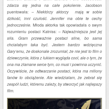
zdarza się jedna na całe pokolenie
. Jacobson
puentowała: –
Niektórzy aktorzy mają w sobie
dzikość, inni czułość. Jennifer ma obie te cechy
jednocześnie.
Młoda aktorka tak opowiadała o swym
rozumieniu postaci Katniss: –
Najważniejsza jest jej
siła. Gram przeważnie postaci silne, bo sama
chciałabym taka być. Jestem bardzo wdzięczna
Gary’emu, że doskonale zrozumiał, że nie jest to film o
dziewczynie, która z łukiem wygląda cool, ale o tym, że
ona ma złamane serce tym, co musi i powinna uczynić.
Oczywiście, że odtwarzanie postaci, która ma miliony
fanów to obciążenie. Ale wiedziałam, że zebrał się
zespół ludzi, któremu zależy, by stworzyć jak najlepszy
film.