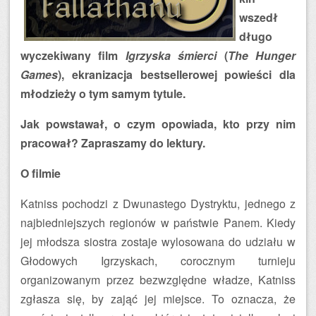
wszedł
długo
wyczekiwany film
Igrzyska śmierci
(
The Hunger
Games
), ekranizacja bestsellerowej powieści dla
młodzieży o tym samym tytule.
Jak powstawał, o czym opowiada, kto przy nim
pracował? Zapraszamy do lektury.
O filmie
Katniss pochodzi z Dwunastego Dystryktu, jednego z
najbiedniejszych regionów w państwie Panem. Kiedy
jej młodsza siostra zostaje wylosowana do udziału w
Głodowych Igrzyskach, corocznym turnieju
organizowanym przez bezwzględne władze, Katniss
zgłasza się, by zająć jej miejsce. To oznacza, że