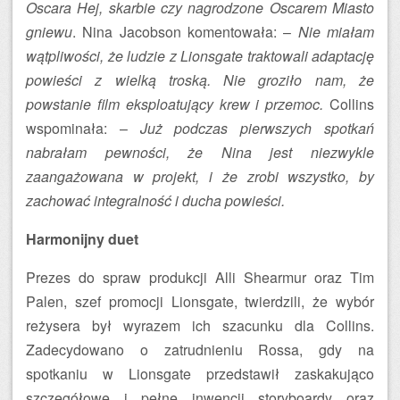
Oscara Hej, skarbie czy nagrodzone Oscarem Miasto
gniewu
. Nina Jacobson komentowała: –
Nie miałam
wątpliwości, że ludzie z Lionsgate traktowali adaptację
powieści z wielką troską. Nie groziło nam, że
powstanie film eksploatujący krew i przemoc.
Collins
wspominała: –
Już podczas pierwszych spotkań
nabrałam pewności, że Nina jest niezwykle
zaangażowana w projekt, i że zrobi wszystko, by
zachować integralność i ducha powieści.
Harmonijny duet
Prezes do spraw produkcji Alli Shearmur oraz Tim
Palen, szef promocji Lionsgate, twierdzili, że wybór
reżysera był wyrazem ich szacunku dla Collins.
Zadecydowano o zatrudnieniu Rossa, gdy na
spotkaniu w Lionsgate przedstawił zaskakująco
szczegółowe i pełne inwencji storyboardy oraz