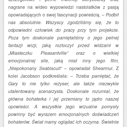
nagrane na wideo wypowiedzi nastolatków z pasją
opowiadających o swej fascynacji powieścią. –
Podbił
nas absolutnie. Wszyscy zgodziliśmy się, że to
odpowiedni człowiek do pracy przy tym projekcie.
Poza tym doskonale pamiętaliśmy o jego pełnej
fantazji wizji, jaką roztoczył przed widzami w
„Miasteczku Pleasantville” oraz o wielkiej
emocjonalnej sile, jaką miał inny jego film,
„Niepokonany Seabiscuit”
– opowiadał Shearmur. Z
kolei Jacobson podkreślała: –
Trzeba pamiętać, że
Gary to nie tylko reżyser, ale także niezwykle
utalentowany scenarzysta. Doskonale rozumiał, że
główna bohaterka i jej przemiany to jądro naszej
opowieści. A wszystkie jego wizualne pomysły
powinny być wyrazem emocjonalnych doświadczeń
bohaterów. Świat mamy oglądać ich oczyma. Świetnie