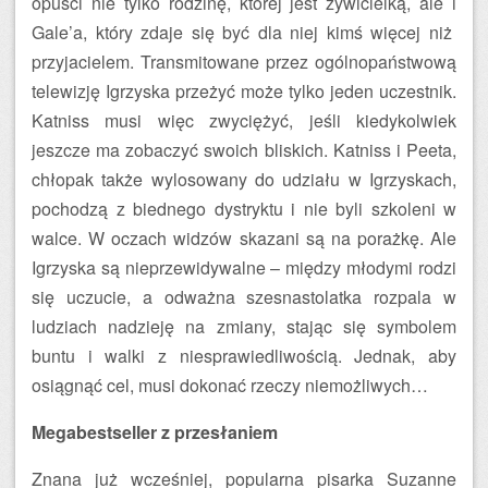
opuści nie tylko rodzinę, której jest żywicielką, ale i
Gale’a, który zdaje się być dla niej kimś więcej niż
przyjacielem. Transmitowane przez ogólnopaństwową
telewizję Igrzyska przeżyć może tylko jeden uczestnik.
Katniss musi więc zwyciężyć, jeśli kiedykolwiek
jeszcze ma zobaczyć swoich bliskich. Katniss i Peeta,
chłopak także wylosowany do udziału w Igrzyskach,
pochodzą z biednego dystryktu i nie byli szkoleni w
walce. W oczach widzów skazani są na porażkę. Ale
Igrzyska są nieprzewidywalne – między młodymi rodzi
się uczucie, a odważna szesnastolatka rozpala w
ludziach nadzieję na zmiany, stając się symbolem
buntu i walki z niesprawiedliwością. Jednak, aby
osiągnąć cel, musi dokonać rzeczy niemożliwych…
Megabestseller z przesłaniem
Znana już wcześniej, popularna pisarka Suzanne