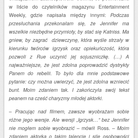
w liście do czytelników magazynu Entertainment
Weekly, gdzie napisała między innymi:
Podczas
przesłuchania przekonałam się, że Jennifer ma
wszelkie niezbędne przymioty, by stać się Katniss. Ma
gniew, by zagrać dziewczynę, która wyśle strzały w
kierunku twórców igrzysk oraz opiekuńczość, która
pozwoli z Rue uczynić jej sojuszniczkę. (…) A
najważniejsze, że jest zdolna poprowadzić dystrykty
Panem do rebelii. To było dla mnie podstawowe
pytanie: czy można uwierzyć, że jest zdolna wzniecić
bunt. Moim zdaniem tak. I zakończyła swój tekst
peanem na cześć charyzmy młodej aktorki.
–
Pracując nad filmem, zawsze wyobrażam sobie
różne jego wersje. Ale wersji „Igrzysk…” bez Jennifer
nie mogłem sobie wyobrazić –
mówił Ross. –
Moim
zdaniem aktorka o takim talencie i sile osobowości