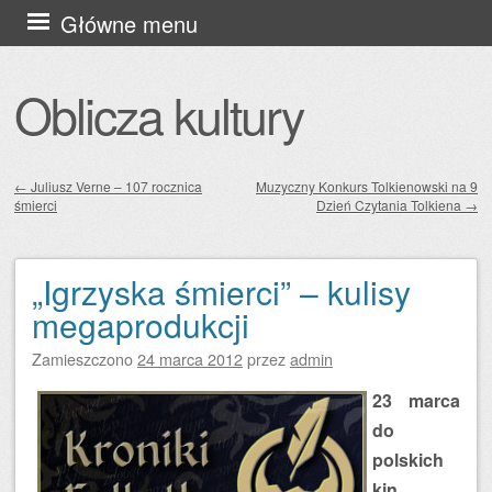
Przejdź
Główne menu
do
treści
Oblicza kultury
←
Juliusz Verne – 107 rocznica
Muzyczny Konkurs Tolkienowski na 9
śmierci
Dzień Czytania Tolkiena
→
Zobacz wpisy
„Igrzyska śmierci” – kulisy
megaprodukcji
Zamieszczono
24 marca 2012
przez
admin
23 marca
do
polskich
kin