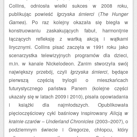
Collins, odniosła wielki sukces w 2008 roku,
publikując powieść
Igrzyska śmierci
(
The Hunger
Games
). Po raz kolejny okazała się biegła w
konstruowaniu zaskakujących fabuł, harmonijnie
łączących refleksję z wartką akcją i wątkami
lirycznymi. Collins pisać zaczęła w 1991 roku jako
scenarzystka telewizyjnych programów dla dzieci,
m.in. w kanale Nickelodeon. Zanim stworzyła swój
największy przebój, czyli
Igrzyska śmierci
, będące
pierwszą częścią trylogii o mieszkańcach
futurystycznego państwa Panem (kolejne części
ukazały się w latach 2009 i 2010), pisała opowiadania
i książki dla najmłodszych. Opublikowała
pięcioczęściowy cykl baśniowy inspirowany
Alicją w
krainie czarów
–
Underland Chronicles
(2003–2007), o
podziemnym świecie i Gregorze, chłopcu, który