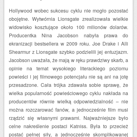
Hollywood wobec sukcesu cyklu nie mogło pozostać
obojętne. Wytwórnia Lionsgate zrealizowała wielkie
widowisko kosztujące około 100 milionów dolarów.
Producentka Nina Jacobson nabyła prawa do
ekranizacji bestsellera w 2009 roku. Joe Drake i Alli
Shearmur z Lionsgate szybko podzielili jej entuzjazm.
Jacobson uważała, że mają w ręku prawdziwy skarb, a
opinie na temat wysokiego literackiego poziomu
powieści i jej filmowego potencjału nie są ani na jotę
przesadzone. Cała trójka zdawała sobie sprawę, że
wielka popularność powieściowego cyklu nakłada na
producentów równie wielką odpowiedzialność – nie
można rozczarować fanów, a jednocześnie film musi
rządzić się własnymi prawami. Najważniejsze było
celne nakreślenie postaci Katniss. Była to przecież
postać pełnej siły, a jednocześnie skomplikowanej