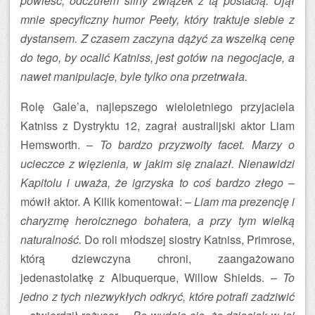
powieść, odczułem silny związek z tą postacią. Ujął
mnie specyficzny humor Peety, który traktuje siebie z
dystansem. Z czasem zaczyna dążyć za wszelką cenę
do tego, by ocalić Katniss, jest gotów na negocjacje, a
nawet manipulacje, byle tylko ona przetrwała.
Rolę Gale’a, najlepszego wieloletniego przyjaciela
Katniss z Dystryktu 12, zagrał australijski aktor Liam
Hemsworth. –
To bardzo przyzwoity facet. Marzy o
ucieczce z więzienia, w jakim się znalazł. Nienawidzi
Kapitolu i uważa, że igrzyska to coś bardzo złego
–
mówił aktor. A Kilik komentował: –
Liam ma prezencję i
charyzmę heroicznego bohatera, a przy tym wielką
naturalność.
Do roli młodszej siostry Katniss, Primrose,
którą dziewczyna chroni, zaangażowano
jedenastolatkę z Albuquerque, Willow Shields. –
To
jedno z tych niezwykłych odkryć, które potrafi zadziwić