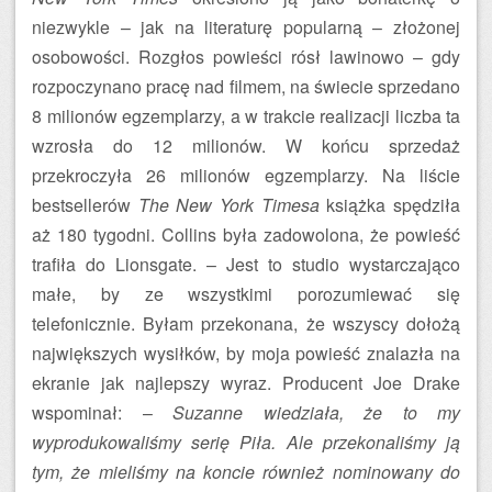
niezwykle – jak na literaturę popularną – złożonej
osobowości. Rozgłos powieści rósł lawinowo – gdy
rozpoczynano pracę nad filmem, na świecie sprzedano
8 milionów egzemplarzy, a w trakcie realizacji liczba ta
wzrosła do 12 milionów. W końcu sprzedaż
przekroczyła 26 milionów egzemplarzy. Na liście
bestsellerów
The New York Timesa
książka spędziła
aż 180 tygodni. Collins była zadowolona, że powieść
trafiła do Lionsgate. – Jest to studio wystarczająco
małe, by ze wszystkimi porozumiewać się
telefonicznie. Byłam przekonana, że wszyscy dołożą
największych wysiłków, by moja powieść znalazła na
ekranie jak najlepszy wyraz. Producent Joe Drake
wspominał: –
Suzanne wiedziała, że to my
wyprodukowaliśmy serię Piła. Ale przekonaliśmy ją
tym, że mieliśmy na koncie również nominowany do