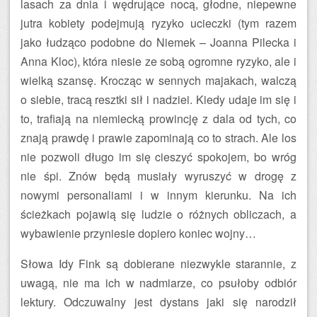
lasach za dnia i wędrujące nocą, głodne, niepewne
jutra kobiety podejmują ryzyko ucieczki (tym razem
jako łudząco podobne do Niemek – Joanna Pilecka i
Anna Kloc), która niesie ze sobą ogromne ryzyko, ale i
wielką szansę. Krocząc w sennych majakach, walczą
o siebie, tracą resztki sił i nadziei. Kiedy udaje im się i
to, trafiają na niemiecką prowincję z dala od tych, co
znają prawdę i prawie zapominają co to strach. Ale los
nie pozwoli długo im się cieszyć spokojem, bo wróg
nie śpi. Znów będą musiały wyruszyć w drogę z
nowymi personaliami i w innym kierunku. Na ich
ścieżkach pojawią się ludzie o różnych obliczach, a
wybawienie przyniesie dopiero koniec wojny…
Słowa Idy Fink są dobierane niezwykle starannie, z
uwagą, nie ma ich w nadmiarze, co psułoby odbiór
lektury. Odczuwalny jest dystans jaki się narodził