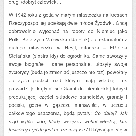
drugi (dobry) człowiek…
W 1942 roku z getta w małym miasteczku na kresach
Rzeczypospolitej uciekają dwie młode Żydówki. Chcą
dobrowolnie wyjechać na roboty do Niemiec jako
Polki: Katarzyna Majewska (Ida Fink) do restauratora z
małego miasteczka w Hesji, młodsza – Elżbieta
Stefańska (siostra Idy) do ogrodnika. Same stworzyły
swoje biografie i dane personalne, ułożyły swoje
życiorysy (będą je zmieniać jeszcze nie raz), powołały
do życia postaci, nad którymi mają władzę. Los
prowadzi je krętymi ścieżkami do niemieckiej fabryki
produkującej części składowe samolotów, granaty i
pociski, gdzie w gąszczu nienawiści, w uczuciu
całkowitego osaczenia, będą pytały:
Co dalej? Jak
stąd wyjść cało, kiedy wszyscy wokół wiedzą, kim
jesteśmy i gdzie jest nasze miejsce?
Ukrywające się w