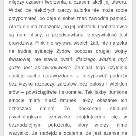
między czasem tworzenia, a czasem akcji jej utworu.
Widać, że niektórych rzeczy autorka nie może sobie
przypomnieć, bo daje o sobie znać zawodna pamięć.
Ale to nie ma znaczenia, bo jej bohaterki i bohaterowie
są nam bliscy, a przedstawiana rzeczywistość jest
prawdziwa. Fink nie wylewa swoich żali, nie narzeka
na trudną sytuację Żydów podczas drugiej wojny
światowej, nie stawia pytań:
dlaczego właśnie my?
gdzie jest sprawiedliwość?
Zamiast tego czytelnik
dostaje suche sprawozdanie z 'nietypowej’ podróży
bez krzyku rozpaczy, zarzutów, bez patosu i wielkich
słów – powściągliwie i skromnie. Tak jakby tłumione
emocje miały nieść ratunek, jakby okazanie ich
oznaczało śmierć. To doskonałe studium
psychologiczne człowieka znajdującego się w
beznadziejnym położeniu, który wierzy mimo
wszystko, że nadejdzie ocalenie, że jest szansa na