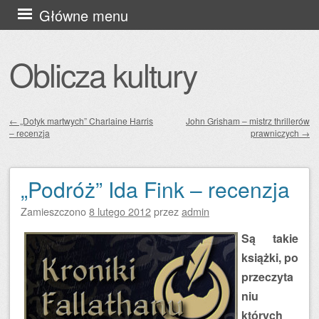
Przejdź
Główne menu
do
treści
Oblicza kultury
←
„Dotyk martwych” Charlaine Harris
John Grisham – mistrz thrillerów
– recenzja
prawniczych
→
Zobacz wpisy
„Podróż” Ida Fink – recenzja
Zamieszczono
8 lutego 2012
przez
admin
Są takie
książki, po
przeczyta
niu
których