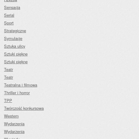
Sensacja
Serial
Sport
Strategiczne
Symulacje
Sztuka ulicy
Sztuki piękne
Sztuki piękne
Teatr
Teatr
Teatralna i filmowa
Thriller i horror
TPP
Twórczość konkursowa
Western
Wydarzenia
Wydarzenia