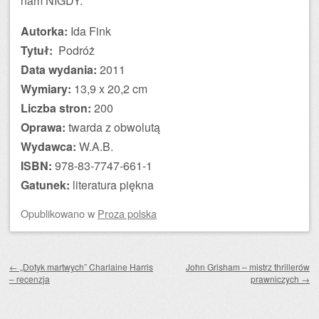
nam NIGDY.
Autorka:
Ida Fink
Tytuł:
Podróż
Data wydania:
2011
Wymiary:
13,9 x 20,2 cm
Liczba stron:
200
Oprawa:
twarda z obwolutą
Wydawca:
W.A.B.
ISBN:
978-83-7747-661-1
Gatunek:
literatura piękna
Opublikowano
w
Proza polska
Zobacz wpisy
←
„Dotyk martwych” Charlaine Harris
John Grisham – mistrz thrillerów
– recenzja
prawniczych
→