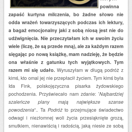
powinna
zapaść kurtyna milczenia, bo żadne słowo nie
odda wrażeń towarzyszących podczas ich lektury,
a bagaż emocjonalny jaki z sobą niosą jest nie do
udźwignięcia. Nie przeczytałam ich w swoim życiu
wiele (liczę, że są przede mną), ale za każdym razem
sięgając po nową książkę, mam nadzieję, że będzie
ona właśnie z gatunku tych wyjątkowych. Tym
razem mi się udało.
Wyruszyłam w długą podróż z
kimś, kto omal jej nie przepłacił życiem. Tym kimś była
Ida Fink, polskojęzyczna pisarka żydowskiego
pochodzenia. Przyświecało nam zdanie: ’
Najbardziej
szaleńcze plany mają największe szanse
powodzenia
”.. Ta
Podróż
to przejmujące świadectwo
odwagi i niezłomnej woli życia przesiąknięte grozą,
smutkiem, nienawiścią i radością, jaką niesie ze sobą