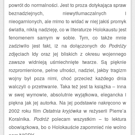
powrót do normalności. Jest to proza dotykająca spraw
beznadziejnych, niewytłumaczalnych i
nieogarnionych, ale mimo to widać w niej jakiś promyk
światła, nikłą nadzieję, co w literaturze Holokaustu jest
fenomenem samym w sobie. Tym, co także mnie
zadziwiło jest fakt, iż na dołączonych do
Podróży
zdjęciach Idy oraz jej bliskich z okresu wojennego
zawsze widnieją uśmiechnięte twarze. Są pięknie
rozpromienione, pełne ufności, nadziei, jakby tragizm
wojny był poza nimi, choć przecież każdego dnia
walczyli o przetrwanie. Taka też jest ta książka – inna
w swej wymowie, absolutnie wyjątkowa, elegancka i
piękna jak jej autorka. Na jej podstawie nakręcono w
2002 roku film
Ostatnia kryjówka
w reżyserii Pierre’a
Koralnika.
Podróż
polecam wszystkim – to lektura
obowiązkowa, bo o Holokauście zapomnieć nie wolno