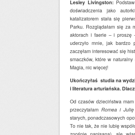
Lesley Livingston:
Podstaw
doświadczenia jako autork
katalizatorem stała się pie
Parku. Rozglądałam się za m
aktorach i faerie – i proszę
uderzyło mnie, jak bardzo 
zaczęłam interesować się hist
smaczków, które w naturalny 
Magia, nic więcej!
Ukończyłaś studia na wydzial
i literatura arturiańska. Dl
Od czasów dzieciństwa mam ci
przeczytałam
Romea i Julię
starych, ponadczasowych opo
To nie tak, że nie lubię współ
znośnie napisana), ale właś