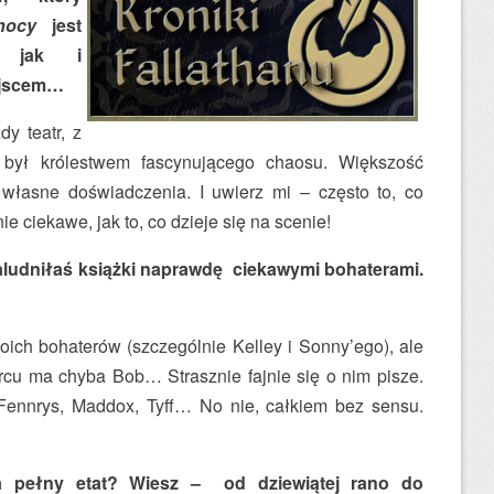
nocy
jest
, jak i
ejscem…
dy teatr, z
 był królestwem fascynującego chaosu. Większość
własne doświadczenia. I uwierz mi – często to, co
nie ciekawe, jak to, co dzieje się na scenie!
ludniłaś książki naprawdę ciekawymi bohaterami.
h bohaterów (szczególnie Kelley i Sonny’ego), ale
cu ma chyba Bob… Strasznie fajnie się o nim pisze.
Fennrys, Maddox, Tyff… No nie, całkiem bez sensu.
a pełny etat? Wiesz – od dziewiątej rano do