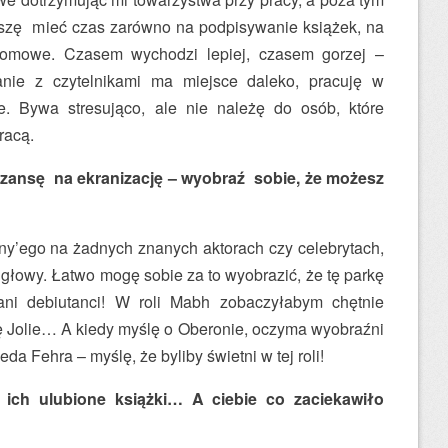
uszę mieć czas zarówno na podpisywanie książek, na
 domowe. Czasem wychodzi lepiej, czasem gorzej –
kanie z czytelnikami ma miejsce daleko, pracuję w
. Bywa stresująco, ale nie należę do osób, które
 pracą.
zansę na ekranizację – wyobraź sobie, że możesz
y’ego na żadnych znanych aktorach czy celebrytach,
o głowy. Łatwo mogę sobie za to wyobrazić, że tę parkę
wani debiutanci! W roli Mabh zobaczyłabym chętnie
nę Jolie… A kiedy myślę o Oberonie, oczyma wyobraźni
a Fehra – myślę, że byliby świetni w tej roli!
ich ulubione książki… A ciebie co zaciekawiło