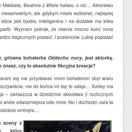
 Makbeta, Beatrice z
Wiele hałasu o nic
… Aktorstwo
niesamowitym, ale gdybym miała wybierać, najlepiej
 która jest bystra, inteligentna i na dodatek ma kilka
partii. Wyznam jednak, że równie mocno korci mnie
rdzo tragicznych postaci. I szaleńców. Lubię popadać
y, główna bohaterka
Oddechu nocy
, jest aktorką.
znasz, czy to absolutnie fikcyjna kreacja?
Staram się nie przydawać moim bohaterom zbyt wielu
 oczywiście, nie do końca mi się to udaje… Kelley ma
a – zwłaszcza w dziedzinie aktorstwa (i rozlicznych
 o wiele odważniejsza ode mnie. No i dochodzi cała ta
 osobiście ominęła…
ś sceny z
r, który