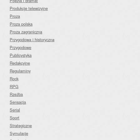
Poezja i dramat
Produkcje telewizyjne
Proza
Proza polska
Proza zagraniczna
Przygodowa i historyczna
Przygodowe
Publicystyka
Redakcyjne
Regulaminy
Rock
RPG
Rzeźba
Sensacja
Serial
Sport
Strategiczne
Symulacje