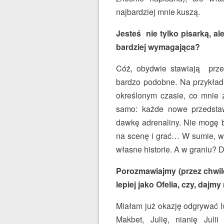
najbardziej mnie kuszą.
Jesteś nie tylko pisarką, ale
bardziej wymagająca?
Cóż, obydwie stawiają prz
bardzo podobne. Na przykład 
określonym czasie, co mnie za
samo: każde nowe przedstaw
dawkę adrenaliny. Nie mogę 
na scenę i grać… W sumie, w 
własne historie. A w graniu?
Porozmawiajmy (przez chwilę)
lepiej jako Ofelia, czy, dajm
Miałam już okazję odgrywać lw
Makbet, Julię, nianię Julii