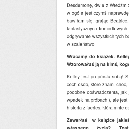
Desdemonę, dwie z Wiedźm z
w ogóle jest czymś naprawdę 
bawiłam się, grając Beatrice,
fantastycznych komediowych 
odgrywanie wszystkich tych ba
w szaleństwo!
Wracamy do książek. Kelle
Wzorowałaś ją na kimś, kogo 
Kelley jest po prostu sobą! 
cech osób, które znam, choć,
podobne doświadczenia, jak j
wpadek na próbach!), ale jest
historia z faeries, która mnie
Zawarłaś w książce jakie
własnego życia? Teat