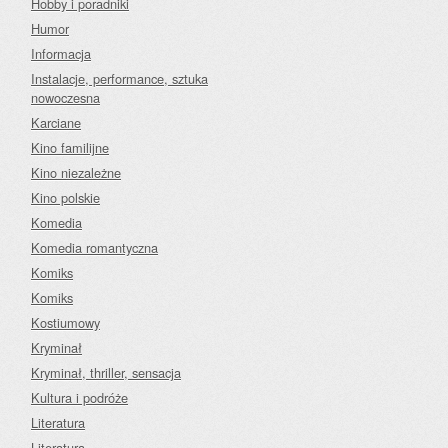
Hobby i poradniki
Humor
Informacja
Instalacje, performance, sztuka
nowoczesna
Karciane
Kino familijne
Kino niezależne
Kino polskie
Komedia
Komedia romantyczna
Komiks
Komiks
Kostiumowy
Kryminał
Kryminał, thriller, sensacja
Kultura i podróże
Literatura
Literatura