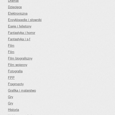
Dramat
Dziecięce
Elektroniczna
Encyklopedie i słowniki
Eseje i felietony
Fantastyka i horror
Fantastyka i s-f
Film
Film
Film biograficzny
Film wojenny
Fotografia
FPP
Fragmenty
Grafika i malarstwo
Gry
Gry
Historia