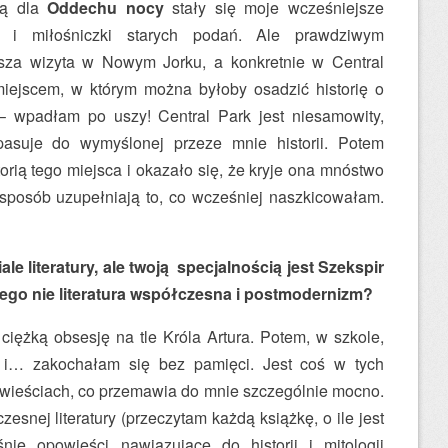
ą dla
Oddechu nocy
stały się moje wcześniejsze
i i miłośniczki starych podań. Ale prawdziwym
rwsza wizyta w Nowym Jorku, a konkretnie w Central
iejscem, w którym można byłoby osadzić historię o
 – wpadłam po uszy! Central Park jest niesamowity,
pasuje do wymyślonej przeze mnie historii. Potem
orią tego miejsca i okazało się, że kryje ona mnóstwo
sposób uzupełniają to, co wcześniej naszkicowałam.
e literatury, ale twoją specjalnością jest Szekspir
aczego nie literatura współczesna i postmodernizm?
ężką obsesję na tle Króla Artura. Potem, w szkole,
i… zakochałam się bez pamięci. Jest coś w tych
wieściach, co przemawia do mnie szczególnie mocno.
czesnej literatury (przeczytam każdą książkę, o ile jest
nie opowieści nawiązujące do historii i mitologii