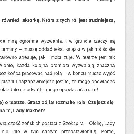
 również aktorką. Która z tych ról jest trudniejsza,
ede mną ogromne wyzwania. I w gruncie rzeczy są
terminy – muszę oddać tekst książki w jakimś ściśle
równo stresuje, jak i mobilizuje. W teatrze jest tak
ienie, każda kolejna premiera wyzwalają znaczną
bez końca pracować nad rolą – w końcu muszę wyjść
pisaniu najzabawniejsze jest to, że mogę opowiadać
 Dokładnie na odwrót – mogę opowiadać cudze!
 o teatrze. Grasz od lat rozmaite role. Czujesz się
y na to, Lady Makbet?
ią część żeńskich postaci z Szekspira – Ofelię, Lady
 (nie, nie w tym samym przedstawieniu!), Portię,