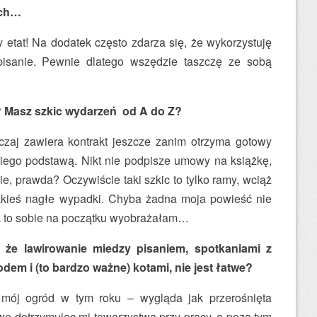
nch…
 etat! Na dodatek często zdarza się, że wykorzystuję
isanie. Pewnie dlatego wszędzie taszczę ze sobą
? Masz szkic wydarzeń od A do Z?
aj zawiera kontrakt jeszcze zanim otrzyma gotowy
a niego podstawą. Nikt nie podpisze umowy na książkę,
e, prawda? Oczywiście taki szkic to tylko ramy, wciąż
jakieś nagłe wypadki. Chyba żadna moja powieść nie
ak to sobie na początku wyobrażałam…
, że lawirowanie miedzy pisaniem, spotkaniami z
em i (to bardzo ważne) kotami, nie jest łatwe?
j ogród w tym roku – wygląda jak przerośnięta
we dotrzymując mi towarzystwa przy pracy, a poza tym