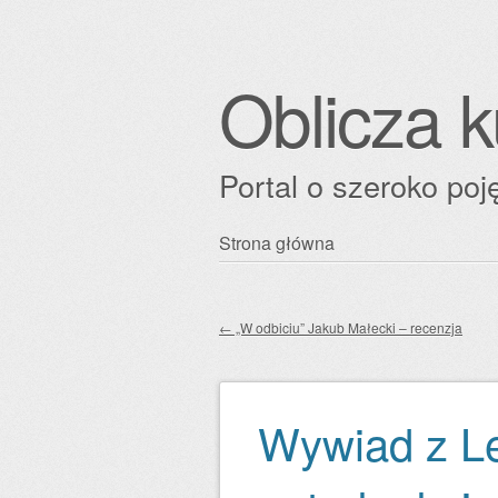
Oblicza k
Portal o szeroko poję
Przejdź
Strona główna
Główne menu
do
treści
←
„W odbiciu” Jakub Małecki – recenzja
Zobacz wpisy
Wywiad z Le