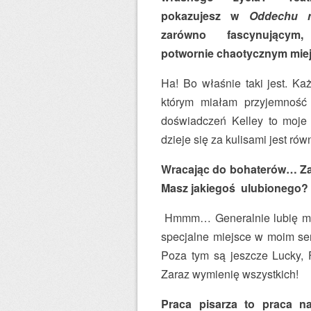
pokazujesz w
Oddechu 
zarówno fascynującym
potwornie chaotycznym mi
Ha! Bo właśnie taki jest. Każ
którym miałam przyjemność
doświadczeń Kelley to moje 
dzieje się za kulisami jest rów
Wracając do bohaterów… Za
Masz jakiegoś ulubionego?
Hmmm… Generalnie lubię moic
specjalne miejsce w moim ser
Poza tym są jeszcze Lucky, 
Zaraz wymienię wszystkich!
Praca pisarza to praca n