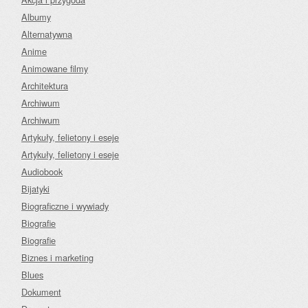
Albumy
Alternatywna
Anime
Animowane filmy
Architektura
Archiwum
Archiwum
Artykuły, felietony i eseje
Artykuły, felietony i eseje
Audiobook
Bijatyki
Biograficzne i wywiady
Biografie
Biografie
Biznes i marketing
Blues
Dokument