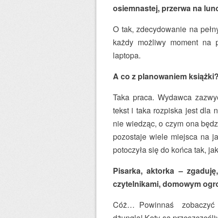
osiemnastej, przerwa na lu
O tak, zdecydowanie na pełny
każdy możliwy moment na p
laptopa.
A co z planowaniem książki
Taka praca. Wydawca zazwycz
tekst i taka rozpiska jest dl
nie wiedząc, o czym ona będzi
pozostaje wiele miejsca na 
potoczyła się do końca tak, j
Pisarka, aktorka – zgaduję
czytelnikami, domowym ogrod
Cóż… Powinnaś zobaczyć mó
dżungla! Koty są przeszczęśli