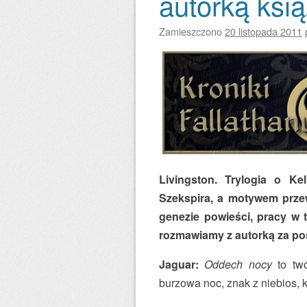
autorką ksi
Zamieszczono
20 listopada 2011
Livingston. Trylogia o K
Szekspira, a motywem prz
genezie powieści, pracy w 
rozmawiamy z autorką za po
Jaguar:
Oddech nocy
to twó
burzowa noc, znak z niebios, 