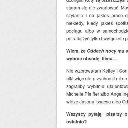
staram się nie zwariować. M
czytanie i na jakieś prace
niekiedy, kiedy jakieś spot
pociągu albo w samochodzie
potrafią żyć tylko i wyłącznie
Wiem, że
Oddech nocy
ma s
wybrać obsadę filmu…
Nie wzorowałam Kelley i Sonn
nikt więc nie przychodzi mi d
zagraliby wybitnie utalento
Michelle Pfeiffer albo Angeli
widzę Jasona Issacsa albo Oded
Wszyscy pytają pisarzy o 
ostatnio?