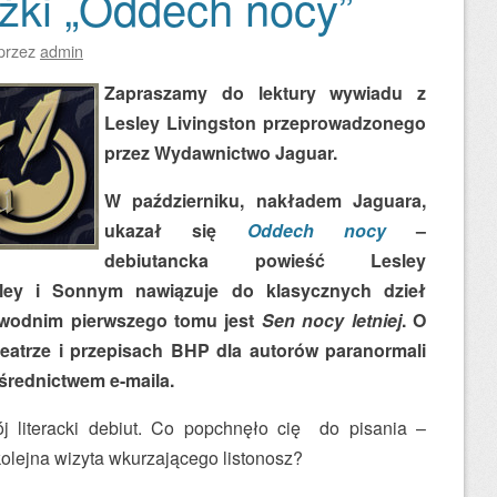
ążki „Oddech nocy”
przez
admin
Zapraszamy do lektury wywiadu z
Lesley Livingston przeprowadzonego
przez Wydawnictwo Jaguar.
W październiku, nakładem Jaguara,
ukazał się
Oddech nocy
–
debiutancka powieść Lesley
elley i Sonnym nawiązuje do klasycznych dzieł
ewodnim pierwszego tomu jest
Sen nocy letniej
. O
teatrze i przepisach BHP dla autorów paranormali
średnictwem e-maila.
j literacki debiut. Co popchnęło cię do pisania –
kolejna wizyta wkurzającego listonosz?