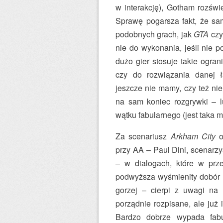
w interakcję), Gotham rozświe
Sprawę pogarsza fakt, że sa
podobnych grach, jak
GTA
cz
nie do wykonania, jeśli nie p
dużo gier stosuje takie ogra
czy do rozwiązania danej ł
jeszcze nie mamy, czy też ni
na sam koniec rozgrywki – 
wątku fabularnego (jest taka m
Za scenariusz
Arkham City
o
przy AA – Paul Dini, scenarz
– w dialogach, które w prze
podwyższa wyśmienity dobór g
gorzej – cierpi z uwagi na 
porządnie rozpisane, ale już
Bardzo dobrze wypada fabu