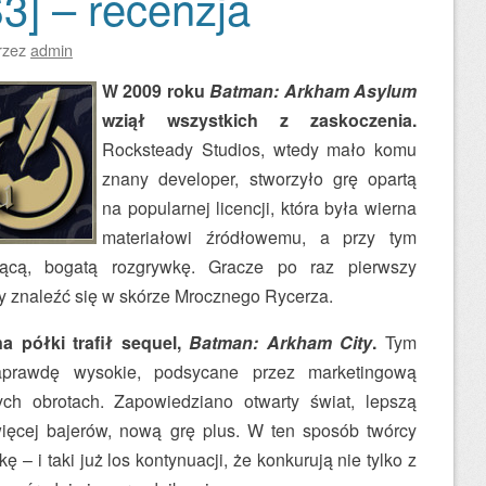
3] – recenzja
rzez
admin
W 2009 roku
Batman: Arkham Asylum
wziął wszystkich z zaskoczenia.
Rocksteady Studios, wtedy mało komu
znany developer, stworzyło grę opartą
na popularnej licencji, która była wierna
materiałowi źródłowemu, a przy tym
ującą, bogatą rozgrywkę. Gracze po raz pierwszy
zy znaleźć się w skórze Mrocznego Rycerza.
na półki trafił sequel,
Batman: Arkham City
.
Tym
aprawdę wysokie, podsycane przez marketingową
ch obrotach. Zapowiedziano otwarty świat, lepszą
ięcej bajerów, nową grę plus. W ten sposób twórcy
ę – i taki już los kontynuacji, że konkurują nie tylko z