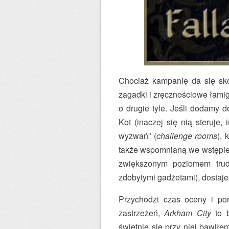
Chociaż kampanię da się sko
zagadki i zręcznościowe łamig
o drugie tyle. Jeśli dodamy d
Kot (inaczej się nią steruje,
wyzwań” (
challenge rooms
), 
także wspomnianą we wstępie 
zwiększonym poziomem trudn
zdobytymi gadżetami), dostaj
Przychodzi czas oceny i po
zastrzeżeń,
Arkham City
to b
świetnie się przy niej bawił