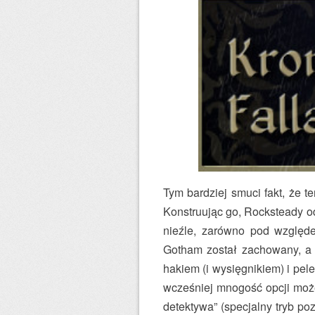
Tym bardziej smuci fakt, że t
Konstruując go, Rocksteady od
nieźle, zarówno pod względe
Gotham został zachowany, a p
hakiem (i wysięgnikiem) i pel
wcześniej mnogość opcji może
detektywa” (specjalny tryb p