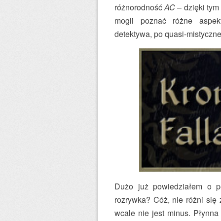
różnorodność
AC
– dzięki tym
mogli poznać różne aspek
detektywa, po quasi-mistycz
Dużo już powiedziałem o p
rozrywka? Cóż, nie różni si
wcale nie jest minus. Płynna