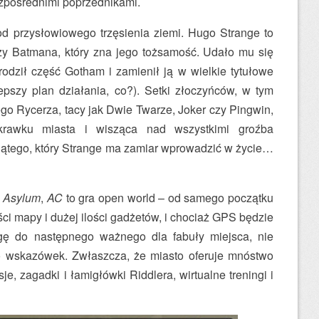
ezpośrednimi poprzednikami.
d przysłowiowego trzęsienia ziemi. Hugo Strange to
zy Batmana, który zna jego tożsamość. Udało mu się
odził część Gotham i zamienił ją w wielkie tytułowe
lepszy plan działania, co?). Setki złoczyńców, w tym
go Rycerza, tacy jak Dwie Twarze, Joker czy Pingwin,
krawku miasta i wisząca nad wszystkimi groźba
iątego, który Strange ma zamiar wprowadzić w życie…
.
 Asylum
,
AC
to gra open world – od samego początku
i mapy i dużej ilości gadżetów, i chociaż GPS będzie
ę do następnego ważnego dla fabuły miejsca, nie
 wskazówek. Zwłaszcza, że miasto oferuje mnóstwo
je, zagadki i łamigłówki Riddlera, wirtualne treningi i