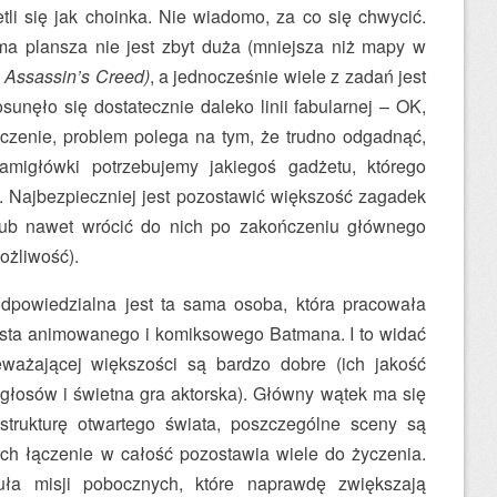
tli się jak choinka. Nie wiadomo, za co się chwycić.
ma plansza nie jest zbyt duża (mniejsza niż mapy w
y
Assassin’s Creed)
, a jednocześnie wiele z zadań jest
osunęło się dostatecznie daleko linii fabularnej – OK,
niczenie, problem polega na tym, że trudno odgadnąć,
amigłówki potrzebujemy jakiegoś gadżetu, którego
e. Najbezpieczniej jest pozostawić większość zagadek
lub nawet wrócić do nich po zakończeniu głównego
ożliwość).
dpowiedzialna jest ta sama osoba, która pracowała
ysta animowanego i komiksowego Batmana. I to widać
ważającej większości są bardzo dobre (ich jakość
łosów i świetna gra aktorska). Główny wątek ma się
strukturę otwartego świata, poszczególne sceny są
 ich łączenie w całość pozostawia wiele do życzenia.
ła misji pobocznych, które naprawdę zwiększają