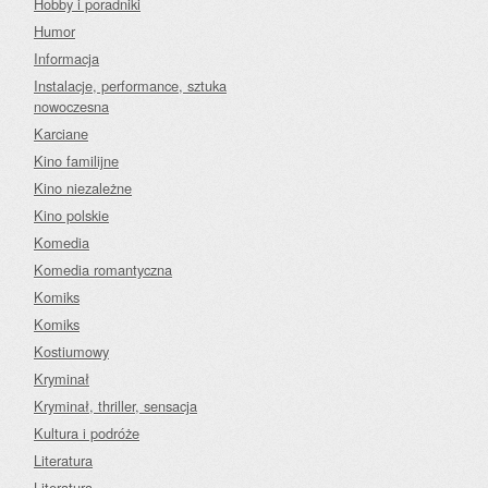
Hobby i poradniki
Humor
Informacja
Instalacje, performance, sztuka
nowoczesna
Karciane
Kino familijne
Kino niezależne
Kino polskie
Komedia
Komedia romantyczna
Komiks
Komiks
Kostiumowy
Kryminał
Kryminał, thriller, sensacja
Kultura i podróże
Literatura
Literatura