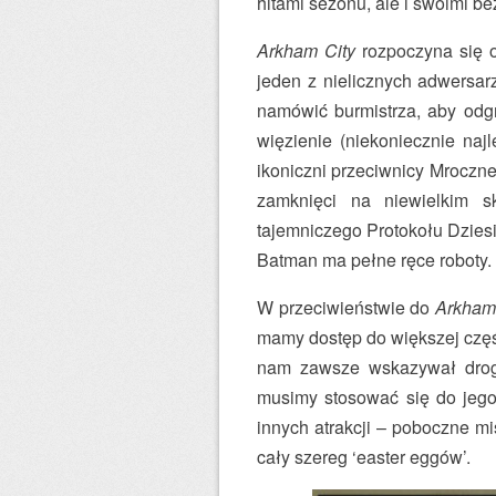
hitami sezonu, ale i swoimi b
Arkham City
rozpoczyna się o
jeden z nielicznych adwersar
namówić burmistrza, aby odgr
więzienie (niekoniecznie naj
ikoniczni przeciwnicy Mroczne
zamknięci na niewielkim s
tajemniczego Protokołu Dzies
Batman ma pełne ręce roboty
W przeciwieństwie do
Arkham
mamy dostęp do większej częśc
nam zawsze wskazywał drog
musimy stosować się do jego
innych atrakcji – poboczne mis
cały szereg ‘easter eggów’.