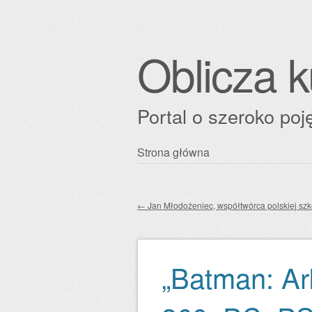
Oblicza k
Portal o szeroko poję
Przejdź
Strona główna
Główne menu
do
treści
←
Jan Młodożeniec, współtwórca polskiej szk
Zobacz wpisy
„Batman: Ar