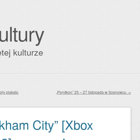
ultury
tej kulturze
oły plakatu
„Porytkon” 25 – 27 listopada w Sosnowcu
→
kham City” [Xbox