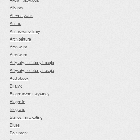
Albumy
Alternatywna
Anime
Animowane filmy
Architektura
Archiwum
Archiwum
Artykuły, felietony i eseje
Artykuły, felietony i eseje
Audiobook
Bijatyki
Biograficzne i wywiady
Biografie
Biografie
Biznes i marketing
Blues
Dokument