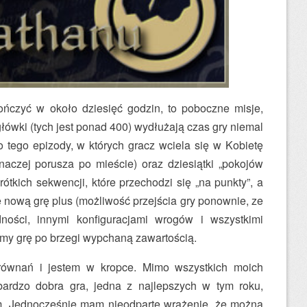
ńczyć w około dziesięć godzin, to poboczne misje,
łówki (tych jest ponad 400) wydłużają czas gry niemal
o tego epizody, w których gracz wciela się w Kobietę
 inaczej porusza po mieście) oraz dziesiątki „pokojów
krótkich sekwencji, które przechodzi się „na punkty”, a
nową grę plus (możliwość przejścia gry ponownie, ze
ości, innymi konfiguracjami wrogów i wszystkimi
emy grę po brzegi wypchaną zawartością.
równań i jestem w kropce. Mimo wszystkich moich
ardzo dobra gra, jedna z najlepszych w tym roku,
em. Jednocześnie mam nieodparte wrażenie, że można