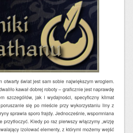
en otwarty świat jest sam sobie największym wrogiem.
waliło kawał dobrej roboty – graficznie jest naprawdę
m szczegółów, jak i wydajności, specyficzny klimat
oruszanie się po mieście przy wykorzystaniu liny z
eryny sprawia sporo frajdy. Jednocześnie, wspomniana
 przytłoczyć. Kiedy po raz pierwszy włączymy „wizję
ozwalający izolować elementy, z którymi możemy wejść