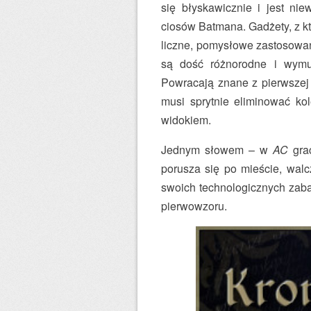
się błyskawicznie i jest nie
ciosów Batmana. Gadżety, z kt
liczne, pomysłowe zastosowani
są dość różnorodne i wymus
Powracają znane z pierwszej 
musi sprytnie eliminować kol
widokiem.
Jednym słowem – w
AC
grac
porusza się po mieście, walc
swoich technologicznych zaba
pierwowzoru.