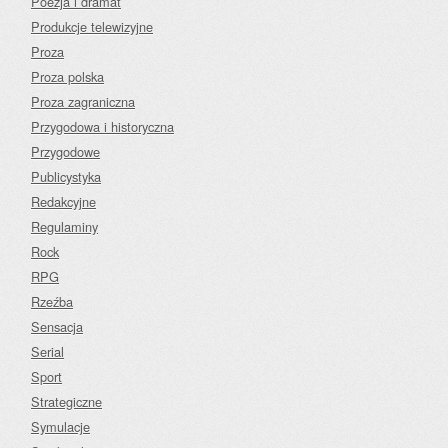
Poezja i dramat
Produkcje telewizyjne
Proza
Proza polska
Proza zagraniczna
Przygodowa i historyczna
Przygodowe
Publicystyka
Redakcyjne
Regulaminy
Rock
RPG
Rzeźba
Sensacja
Serial
Sport
Strategiczne
Symulacje