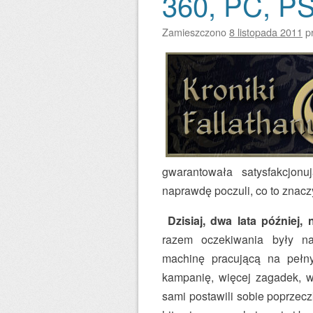
360, PC, PS
Zamieszczono
8 listopada 2011
p
gwarantowała satysfakcjon
naprawdę poczuli, co to znac
Dzisiaj, dwa lata później, 
razem oczekiwania były n
machinę pracującą na pełny
kampanię, więcej zagadek, w
sami postawili sobie poprzeczk