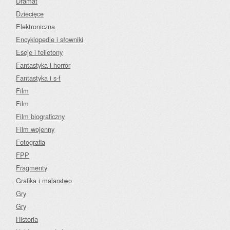
Dramat
Dziecięce
Elektroniczna
Encyklopedie i słowniki
Eseje i felietony
Fantastyka i horror
Fantastyka i s-f
Film
Film
Film biograficzny
Film wojenny
Fotografia
FPP
Fragmenty
Grafika i malarstwo
Gry
Gry
Historia