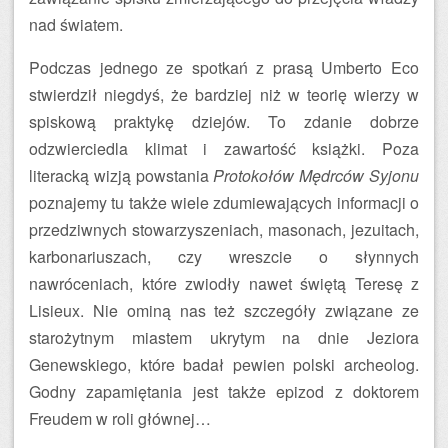
nad światem.
Podczas jednego ze spotkań z prasą Umberto Eco
stwierdził niegdyś, że bardziej niż w teorię wierzy w
spiskową praktykę dziejów. To zdanie dobrze
odzwierciedla klimat i zawartość książki. Poza
literacką wizją powstania
Protokołów Mędrców Syjonu
poznajemy tu także wiele zdumiewających informacji o
przedziwnych stowarzyszeniach, masonach, jezuitach,
karbonariuszach, czy wreszcie o słynnych
nawróceniach, które zwiodły nawet świętą Teresę z
Lisieux. Nie ominą nas też szczegóły związane ze
starożytnym miastem ukrytym na dnie Jeziora
Genewskiego, które badał pewien polski archeolog.
Godny zapamiętania jest także epizod z doktorem
Freudem w roli głównej…