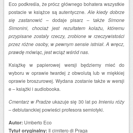
Eco podkreśla, że prócz głównego bohatera wszystkie
postacie w książce są autentyczne.
Ale kiedy dobrze
się zastanowić
– dodaje pisarz – t
akże Simone
Simonini, chociaż jest rezultatem kolażu, któremu
przypisane zostały rzeczy, zrobione w rzeczywistości
przez różne osoby, w pewnym sensie istniał. A wręcz,
prawdę mówiąc, jest wciąż wśród nas
.
Książkę w papierowej wersji będziemy mieć do
wyboru w oprawie twardej z obwolutą lub w miękkiej
oprawie broszurowej. Wydana zostanie także w wersji
e – książki i audiobooka.
Cmentarz w Pradze
ukazuje się 30 lat po
Imieniu róży
– debiutanckiej powieści profesora semiotyki.
Autor:
Umberto Eco
Tytuł oryginalny:
Il cimitero di Praga