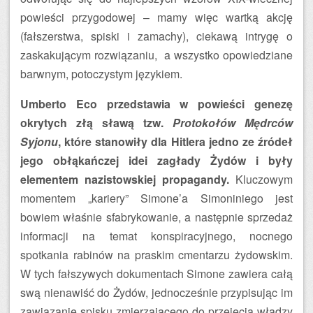
powieści przygodowej – mamy więc wartką akcję
(fałszerstwa, spiski i zamachy), ciekawą intrygę o
zaskakującym rozwiązaniu, a wszystko opowiedziane
barwnym, potoczystym językiem.
Umberto Eco przedstawia w powieści genezę
okrytych złą sławą tzw.
Protokołów Mędrców
Syjonu
, które stanowiły dla Hitlera jedno ze źródeł
jego obłąkańczej idei zagłady Żydów i były
elementem nazistowskiej propagandy.
Kluczowym
momentem „kariery” Simone’a Simoniniego jest
bowiem właśnie sfabrykowanie, a następnie sprzedaż
informacji na temat konspiracyjnego, nocnego
spotkania rabinów na praskim cmentarzu żydowskim.
W tych fałszywych dokumentach Simone zawiera całą
swą nienawiść do Żydów, jednocześnie przypisując im
zawiązanie spisku zmierzającego do przejęcia władzy