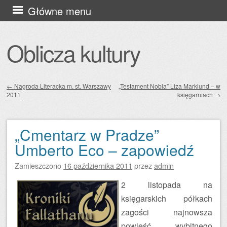
Przejdź
Główne menu
do
treści
Oblicza kultury
←
Nagroda Literacka m. st. Warszawy
„Testament Nobla” Liza Marklund – w
2011
księgarniach
→
Zobacz wpisy
„Cmentarz w Pradze”
Umberto Eco – zapowiedź
Zamieszczono
16 października 2011
przez
admin
2 listopada na
księgarskich półkach
zagości najnowsza
powieść wybitnego