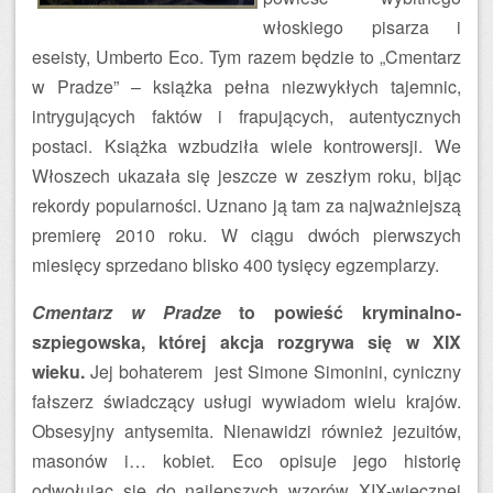
włoskiego pisarza i
eseisty, Umberto Eco. Tym razem będzie to „Cmentarz
w Pradze” – książka pełna niezwykłych tajemnic,
intrygujących faktów i frapujących, autentycznych
postaci. Książka wzbudziła wiele kontrowersji. We
Włoszech ukazała się jeszcze w zeszłym roku, bijąc
rekordy popularności. Uznano ją tam za najważniejszą
premierę 2010 roku. W ciągu dwóch pierwszych
miesięcy sprzedano blisko 400 tysięcy egzemplarzy.
Cmentarz w Pradze
to powieść kryminalno-
szpiegowska, której akcja rozgrywa się w XIX
wieku.
Jej bohaterem jest Simone Simonini, cyniczny
fałszerz świadczący usługi wywiadom wielu krajów.
Obsesyjny antysemita. Nienawidzi również jezuitów,
masonów i… kobiet. Eco opisuje jego historię
odwołując się do najlepszych wzorów XIX-wiecznej