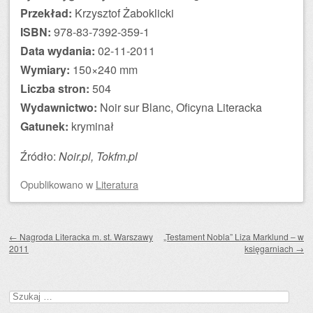
Przekład:
Krzysztof Żaboklicki
ISBN:
978-83-7392-359-1
Data wydania:
02-11-2011
Wymiary:
150×240 mm
Liczba stron:
504
Wydawnictwo:
Noir sur Blanc, Oficyna Literacka
Gatunek:
kryminał
Źródło:
Noir.pl,
Tokfm.pl
Opublikowano
w
Literatura
Zobacz wpisy
←
Nagroda Literacka m. st. Warszawy
„Testament Nobla” Liza Marklund – w
2011
księgarniach
→
Szukaj: