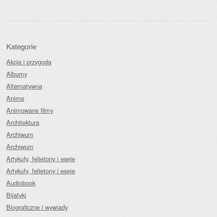
Kategorie
Akcja i przygoda
Albumy
Alternatywna
Anime
Animowane filmy
Architektura
Archiwum
Archiwum
Artykuły, felietony i eseje
Artykuły, felietony i eseje
Audiobook
Bijatyki
Biograficzne i wywiady