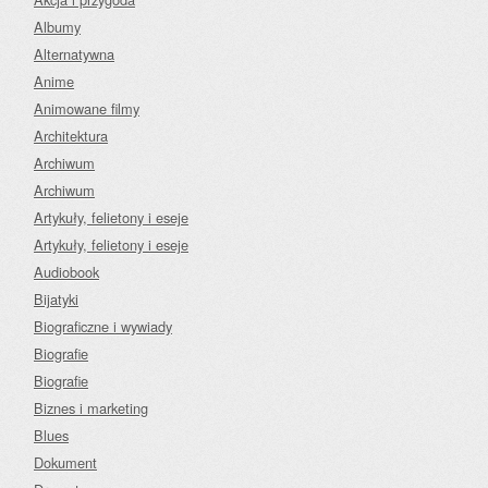
Albumy
Alternatywna
Anime
Animowane filmy
Architektura
Archiwum
Archiwum
Artykuły, felietony i eseje
Artykuły, felietony i eseje
Audiobook
Bijatyki
Biograficzne i wywiady
Biografie
Biografie
Biznes i marketing
Blues
Dokument