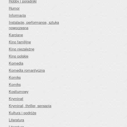
Hobby i poradniki
Humor
Informacja
Instalacje, performance, sztuka
nowoczesna
Karciane
Kino familijne
Kino niezależne
Kino polskie
Komedia
Komedia romantyczna
Komiks
Komiks
Kostiumowy
Kryminał
Kryminał, thriller, sensacja
Kultura i podróże
Literatura
Literatura