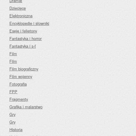
Dramat
Dziecięce
Elektroniczna
Encyklopedie i słowniki
Eseje i felietony
Fantastyka i horror
Fantastyka i s-f
Film
Film
Film biograficzny
Film wojenny
Fotografia
FPP
Fragmenty
Grafika i malarstwo
Gry
Gry
Historia