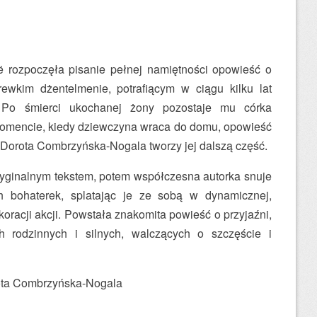
ë rozpoczęła pisanie pełnej namiętności opowieść o
ewkim dżentelmenie, potrafiącym w ciągu kilku lat
ę. Po śmierci ukochanej żony pozostaje mu córka
mencie, kiedy dziewczyna wraca do domu, opowieść
 Dorota Combrzyńska-Nogala tworzy jej dalszą część.
yginalnym tekstem, potem współczesna autorka snuje
 bohaterek, splatając je ze sobą w dynamicznej,
koracji akcji. Powstała znakomita powieść o przyjaźni,
h rodzinnych i silnych, walczących o szczęście i
orota Combrzyńska-Nogala