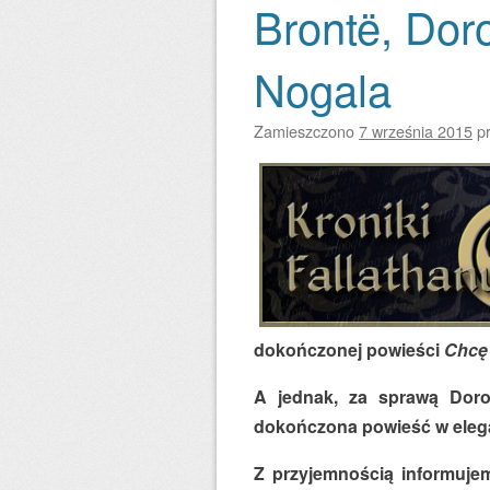
Brontë, Dor
Nogala
Zamieszczono
7 września 2015
p
dokończonej powieści
Chcę
A jednak, za sprawą Doro
dokończona powieść w elegan
Z przyjemnością informuje