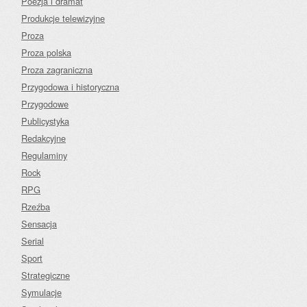
Poezja i dramat
Produkcje telewizyjne
Proza
Proza polska
Proza zagraniczna
Przygodowa i historyczna
Przygodowe
Publicystyka
Redakcyjne
Regulaminy
Rock
RPG
Rzeźba
Sensacja
Serial
Sport
Strategiczne
Symulacje