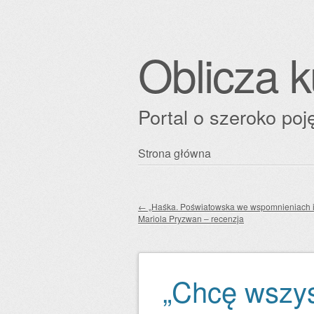
Oblicza k
Portal o szeroko poję
Przejdź
Strona główna
Główne menu
do
treści
←
„Haśka. Poświatowska we wspomnieniach i l
Mariola Pryzwan – recenzja
Zobacz wpisy
„Chcę wszys