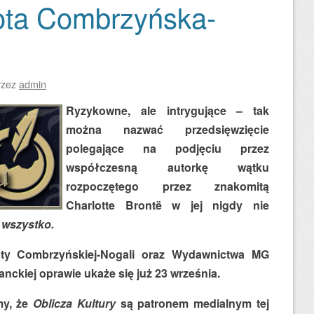
ota Combrzyńska-
rzez
admin
Ryzykowne, ale intrygujące – tak
można nazwać przedsięwzięcie
polegające na podjęciu przez
współczesną autorkę wątku
rozpoczętego przez znakomitą
Charlotte Brontë w jej nigdy nie
 wszystko.
ty Combrzyńskiej-Nogali oraz Wydawnictwa MG
ckiej oprawie ukaże się już 23 września.
my, że
Oblicza Kultury
są patronem medialnym tej