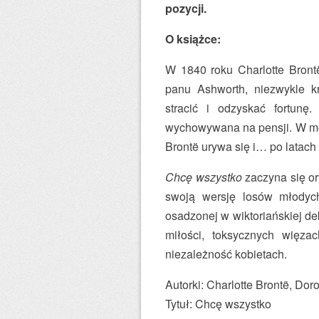
pozycji.
O książce:
W 1840 roku Charlotte Bront
panu Ashworth, niezwykle kr
stracić i odzyskać fortun
wychowywana na pensji. W mo
Brontë urywa się i… po latach
Chcę wszystko
zaczyna się or
swoją wersję losów młodych
osadzonej w wiktoriańskiej de
miłości, toksycznych więzac
niezależność kobietach.
Autorki: Charlotte Brontë, D
Tytuł: Chcę wszystko