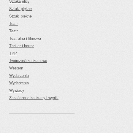
Sztuka ulicy
Sztuki piękne
Sztuki piękne
Teatr
Teatr
Teatralna i filmowa
Thriller i horror
TPP
Twórczość konkursowa
Western
Wydarzenia
Wydarzenia
Wywiady
Zakończone konkursy i wyniki