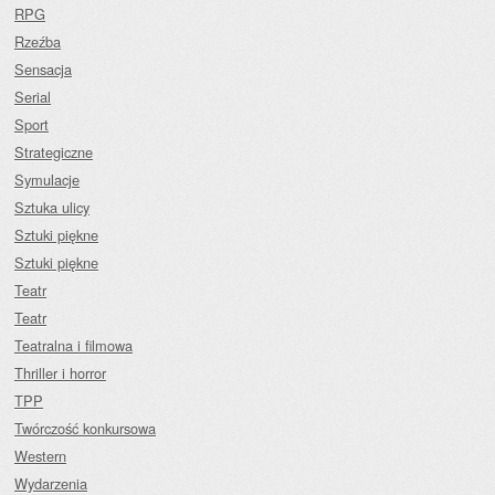
RPG
Rzeźba
Sensacja
Serial
Sport
Strategiczne
Symulacje
Sztuka ulicy
Sztuki piękne
Sztuki piękne
Teatr
Teatr
Teatralna i filmowa
Thriller i horror
TPP
Twórczość konkursowa
Western
Wydarzenia