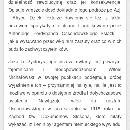
działalność rewolucyjną oraz jej konsekwencje.
Opisuje wreszcie dość dokładnie jego podróże po Azji
i Afryce. Dzięki lekturze dowiemy się też, z jakim
odzewem spotykały się pisane i publikowane przez
Antoniego Ferdynanda Ossendowskiego książki –
jakie wysuwano przeciwko nim zarzuty oraz co w nich
budziło zachwyt czytelników.
Jako że życiorys tego pisarza owiany jest pewnymi
tajemnicami i niedopowiedzeniami, Witold
Michałowski w swojej publikacji podejmuje próbę
wyjaśnienia ich – przynajmniej na tyle, na ile jest to
możliwe w oparciu o dostępne źródła i dotychczasowe
ustalenia. Nawiązuje więc do udziału
Ossendowskiego w przekazaniu w 1918 roku na
Zachód tzw. Dokumentów Sissona, które miały
wykazać, iż Lenin był agentem niemieckiego wywiadu.