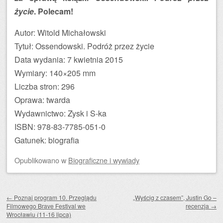
życie
. Polecam!
Autor: Witold Michałowski
Tytuł: Ossendowski. Podróż przez życie
Data wydania: 7 kwietnia 2015
Wymiary: 140×205 mm
Liczba stron: 296
Oprawa: twarda
Wydawnictwo: Zysk i S-ka
ISBN: 978-83-7785-051-0
Gatunek: biografia
Opublikowano
w
Biograficzne i wywiady
Zobacz wpisy
←
Poznaj program 10. Przeglądu
„Wyścig z czasem”, Justin Go –
Filmowego Brave Festival we
recenzja
→
Wrocławiu (11-16 lipca)