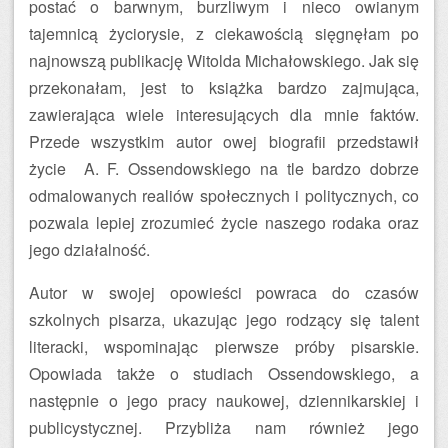
postać o barwnym, burzliwym i nieco owianym
tajemnicą życiorysie, z ciekawością sięgnęłam po
najnowszą publikację Witolda Michałowskiego. Jak się
przekonałam, jest to książka bardzo zajmująca,
zawierająca wiele interesujących dla mnie faktów.
Przede wszystkim autor owej biografii przedstawił
życie A. F. Ossendowskiego na tle bardzo dobrze
odmalowanych realiów społecznych i politycznych, co
pozwala lepiej zrozumieć życie naszego rodaka oraz
jego działalność.
Autor w swojej opowieści powraca do czasów
szkolnych pisarza, ukazując jego rodzący się talent
literacki, wspominając pierwsze próby pisarskie.
Opowiada także o studiach Ossendowskiego, a
następnie o jego pracy naukowej, dziennikarskiej i
publicystycznej. Przybliża nam również jego