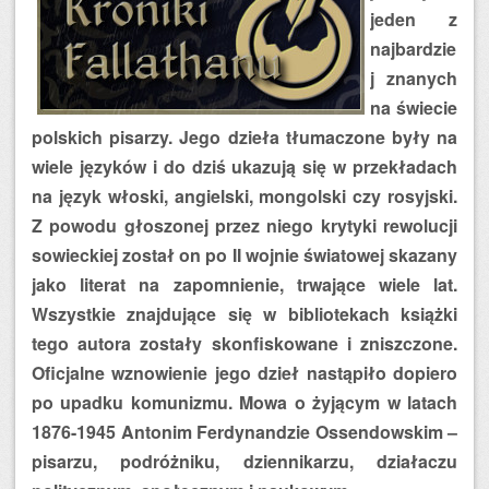
jeden z
najbardzie
j znanych
na świecie
polskich pisarzy. Jego dzieła tłumaczone były na
wiele języków i do dziś ukazują się w przekładach
na język włoski, angielski, mongolski czy rosyjski.
Z powodu głoszonej przez niego krytyki rewolucji
sowieckiej został on po II wojnie światowej skazany
jako literat na zapomnienie, trwające wiele lat.
Wszystkie znajdujące się w bibliotekach książki
tego autora zostały skonfiskowane i zniszczone.
Oficjalne wznowienie jego dzieł nastąpiło dopiero
po upadku komunizmu. Mowa o żyjącym w latach
1876-1945 Antonim Ferdynandzie Ossendowskim –
pisarzu, podróżniku, dziennikarzu, działaczu