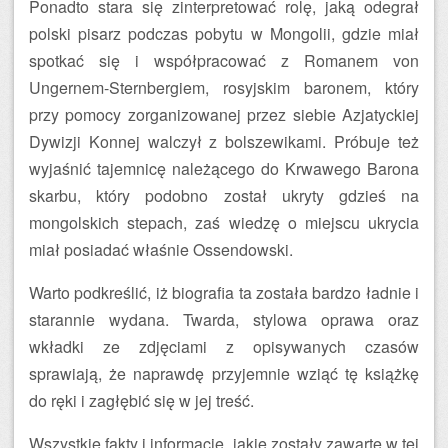
Ponadto stara się zinterpretować rolę, jaką odegrał
polski pisarz podczas pobytu w Mongolii, gdzie miał
spotkać się i współpracować z Romanem von
Ungernem-Sternbergiem, rosyjskim baronem, który
przy pomocy zorganizowanej przez siebie Azjatyckiej
Dywizji Konnej walczył z bolszewikami. Próbuje też
wyjaśnić tajemnicę należącego do Krwawego Barona
skarbu, który podobno został ukryty gdzieś na
mongolskich stepach, zaś wiedzę o miejscu ukrycia
miał posiadać właśnie Ossendowski.
Warto podkreślić, iż biografia ta została bardzo ładnie i
starannie wydana. Twarda, stylowa oprawa oraz
wkładki ze zdjęciami z opisywanych czasów
sprawiają, że naprawdę przyjemnie wziąć tę książkę
do ręki i zagłębić się w jej treść.
Wszystkie fakty i informacje, jakie zostały zawarte w tej