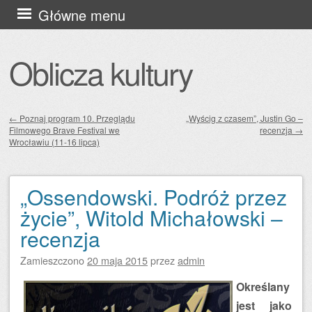
Przejdź
Główne menu
do
treści
Oblicza kultury
←
Poznaj program 10. Przeglądu
„Wyścig z czasem”, Justin Go –
Filmowego Brave Festival we
recenzja
→
Zobacz wpisy
Wrocławiu (11-16 lipca)
„Ossendowski. Podróż przez
życie”, Witold Michałowski –
recenzja
Zamieszczono
20 maja 2015
przez
admin
Określany
jest jako