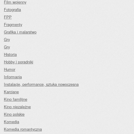
Film wojenny
Fotografia
FPP
Fragmenty
Grafika i malarstwo
Gry
Gry
Historia
Hobby i poradniki
Humor
Informacja
Instalacje, performance, sztuka nowoczesna
Karciane
Kino familijne
Kino niezależne
Kino polskie
Komedia
Komedia romantyczna