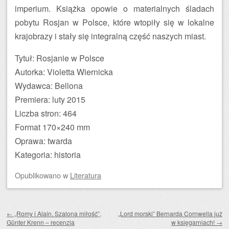
imperium. Książka opowie o materialnych śladach
pobytu Rosjan w Polsce, które wtopiły się w lokalne
krajobrazy i stały się integralną część naszych miast.
Tytuł: Rosjanie w Polsce
Autorka: Violetta Wiernicka
Wydawca: Bellona
Premiera: luty 2015
Liczba stron: 464
Format 170×240 mm
Oprawa: twarda
Kategoria: historia
Opublikowano
w
Literatura
Zobacz wpisy
←
„Romy i Alain. Szalona miłość”,
„Lord morski” Bernarda Cornwella już
Günter Krenn – recenzja
w księgarniach!
→