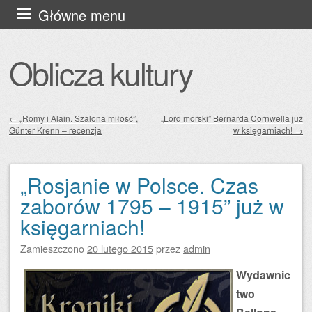
Przejdź
Główne menu
do
treści
Oblicza kultury
←
„Romy i Alain. Szalona miłość”,
„Lord morski” Bernarda Cornwella już
Günter Krenn – recenzja
w księgarniach!
→
Zobacz wpisy
„Rosjanie w Polsce. Czas
zaborów 1795 – 1915” już w
księgarniach!
Zamieszczono
20 lutego 2015
przez
admin
Wydawnic
two