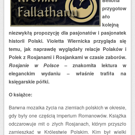
Bellona
przygotow
ało
kolejną
niezwykłą propozycję dla pasjonatów i pasjonatek
historii Polski. Violetta Wiernicka przygląda się
temu, jak naprawdę wyglądały relacje Polaków i
Polek z Rosjanami i Rosjankami w czasie zaborów.
Rosjanie w Polsce
– znakomita lektura w
eleganckim wydaniu – właśnie trafiła na
księgarskie półki.
O książce:
Barwna mozaika życia na ziemiach polskich w okresie,
gdy były one częścią imperium Romanowów. Książka
odczarowuje mit o złych Rosjanach, którym przyszło
zamieszkać w Królestwie Polskim. Kim był wielki