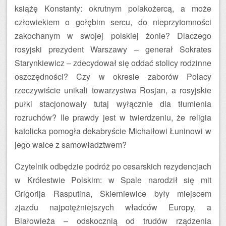
książę Konstanty: okrutnym polakożercą, a może
człowiekiem o gołębim sercu, do nieprzytomności
zakochanym w swojej polskiej żonie? Dlaczego
rosyjski prezydent Warszawy – generał Sokrates
Starynkiewicz – zdecydował się oddać stolicy rodzinne
oszczędności? Czy w okresie zaborów Polacy
rzeczywiście unikali towarzystwa Rosjan, a rosyjskie
pułki stacjonowały tutaj wyłącznie dla tłumienia
rozruchów? Ile prawdy jest w twierdzeniu, że religia
katolicka pomogła dekabryście Michaiłowi Łuninowi w
jego walce z samowładztwem?
Czytelnik odbędzie podróż po cesarskich rezydencjach
w Królestwie Polskim: w Spale narodził się mit
Grigorija Rasputina, Skierniewice były miejscem
zjazdu najpotężniejszych władców Europy, a
Białowieża – odskocznią od trudów rządzenia