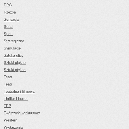
RPG
Rzeźba
Sensacja
Serial
Sport
Strategiczne
Symulacje
Sztuka ulicy
Sztuki piękne
Sztuki piękne
Teatr
Teatr
Teatralna i filmowa
Thriller i horror
TPP
Twórczość konkursowa
Western
Wydarzenia