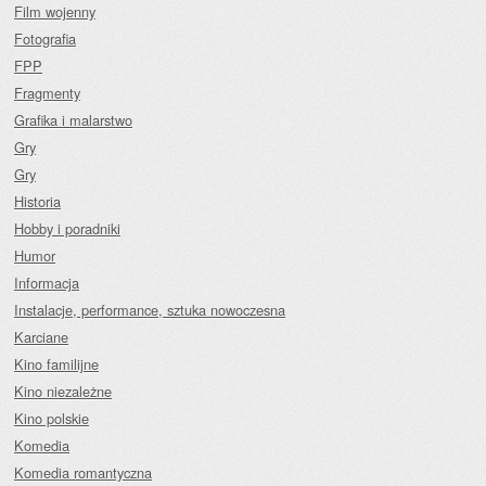
Film wojenny
Fotografia
FPP
Fragmenty
Grafika i malarstwo
Gry
Gry
Historia
Hobby i poradniki
Humor
Informacja
Instalacje, performance, sztuka nowoczesna
Karciane
Kino familijne
Kino niezależne
Kino polskie
Komedia
Komedia romantyczna