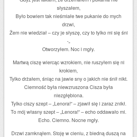
słyszałem,
Było bowiem tak nieśmiałe twe pukanie do mych
drzwi,
Żem nie wiedział – czy je słyszę, czy to tylko mi się śni
-„
Otworzyłem. Noc i mgły.
Martwą ciszę wiercąc wzrokiem, nie ruszyłem się ni
krokiem,
Tylko drżałem, śniąc na jawie sny o jakich nie śnił nikt.
Ciemność była niewzruszona Cisza była
niezgłębiona.
Tylko ciszy szept – „Lenora!” – zjawił się i zaraz znikł.
To mój własny szept – „Lenora!” – echo oddawało mi.
Echo. Ciemno. Nocne mgły.
Drzwi zamknąłem. Stoję w cieniu, z biedną duszą na