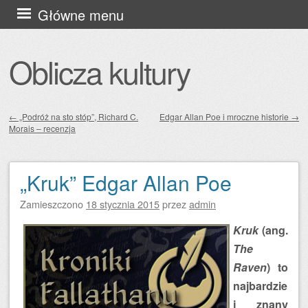
Przejdź
Główne menu
do
treści
Oblicza kultury
←
„Podróż na sto stóp”, Richard C.
Edgar Allan Poe i mroczne historie
→
Morais – recenzja
Zobacz wpisy
„Kruk” Edgar Allan Poe
Zamieszczono
18 stycznia 2015
przez
admin
Kruk
(ang.
The
Raven
) to
najbardzie
j znany