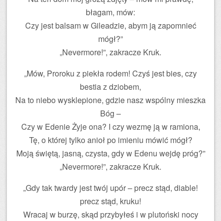
błagam, mów:
Czy jest balsam w Gileadzie, abym ją zapomnieć
mógł?”
„Nevermore!”, zakracze Kruk.
„Mów, Proroku z piekła rodem! Czyś jest bies, czy
bestia z dziobem,
Na to niebo wysklepione, gdzie nasz wspólny mieszka
Bóg –
Czy w Edenie Żyje ona? I czy wezmę ją w ramiona,
Tę, o której tylko anioł po imieniu mówić mógł?
Moją świętą, jasną, czysta, gdy w Edenu wejdę próg?”
„Nevermore!”, zakracze Kruk.
„Gdy tak twardy jest twój upór – precz stąd, diable!
precz stąd, kruku!
Wracaj w burzę, skąd przybyłeś i w plutoński nocy