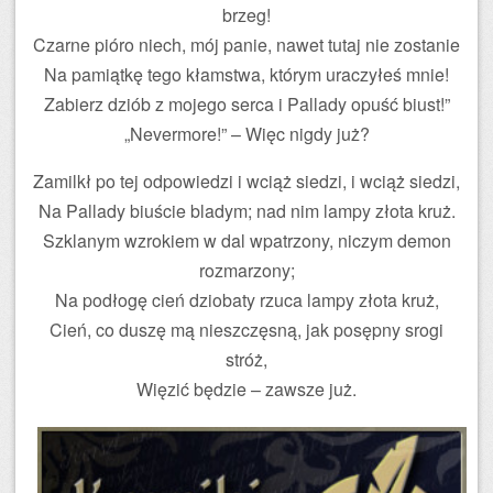
brzeg!
Czarne pióro niech, mój panie, nawet tutaj nie zostanie
Na pamiątkę tego kłamstwa, którym uraczyłeś mnie!
Zabierz dziób z mojego serca i Pallady opuść biust!”
„Nevermore!” – Więc nigdy już?
Zamilkł po tej odpowiedzi i wciąż siedzi, i wciąż siedzi,
Na Pallady biuście bladym; nad nim lampy złota kruż.
Szklanym wzrokiem w dal wpatrzony, niczym demon
rozmarzony;
Na podłogę cień dziobaty rzuca lampy złota kruż,
Cień, co duszę mą nieszczęsną, jak posępny srogi
stróż,
Więzić będzie – zawsze już.