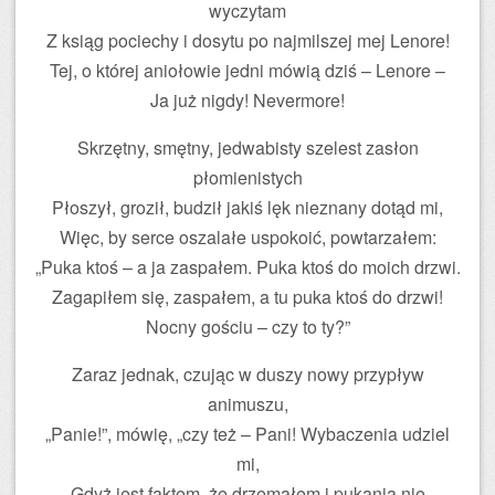
wyczytam
Z ksiąg pociechy i dosytu po najmilszej mej Lenore!
Tej, o której aniołowie jedni mówią dziś – Lenore –
Ja już nigdy! Nevermore!
Skrzętny, smętny, jedwabisty szelest zasłon
płomienistych
Płoszył, groził, budził jakiś lęk nieznany dotąd mi,
Więc, by serce oszalałe uspokoić, powtarzałem:
„Puka ktoś – a ja zaspałem. Puka ktoś do moich drzwi.
Zagapiłem się, zaspałem, a tu puka ktoś do drzwi!
Nocny gościu – czy to ty?”
Zaraz jednak, czując w duszy nowy przypływ
animuszu,
„Panie!”, mówię, „czy też – Pani! Wybaczenia udziel
mi,
Gdyż jest faktem, że drzemałem i pukania nie