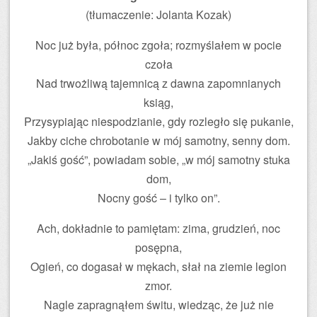
(tłumaczenie: Jolanta Kozak)
Noc już była, północ zgoła; rozmyślałem w pocie
czoła
Nad trwożliwą tajemnicą z dawna zapomnianych
ksiąg,
Przysypiając niespodzianie, gdy rozległo się pukanie,
Jakby ciche chrobotanie w mój samotny, senny dom.
„Jakiś gość”, powiadam sobie, „w mój samotny stuka
dom,
Nocny gość – i tylko on”.
Ach, dokładnie to pamiętam: zima, grudzień, noc
posępna,
Ogień, co dogasał w mękach, słał na ziemie legion
zmor.
Nagle zapragnąłem świtu, wiedząc, że już nie