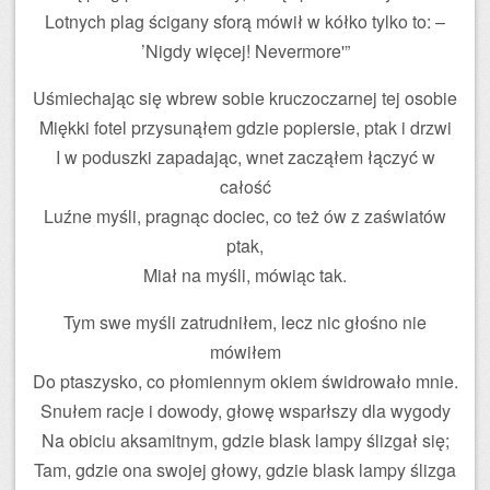
Lotnych plag ścigany sforą mówił w kółko tylko to: –
’Nigdy więcej! Nevermore'”
Uśmiechając się wbrew sobie kruczoczarnej tej osobie
Miękki fotel przysunąłem gdzie popiersie, ptak i drzwi
I w poduszki zapadając, wnet zacząłem łączyć w
całość
Luźne myśli, pragnąc dociec, co też ów z zaświatów
ptak,
Miał na myśli, mówiąc tak.
Tym swe myśli zatrudniłem, lecz nic głośno nie
mówiłem
Do ptaszysko, co płomiennym okiem świdrowało mnie.
Snułem racje i dowody, głowę wsparłszy dla wygody
Na obiciu aksamitnym, gdzie blask lampy ślizgał się;
Tam, gdzie ona swojej głowy, gdzie blask lampy ślizga