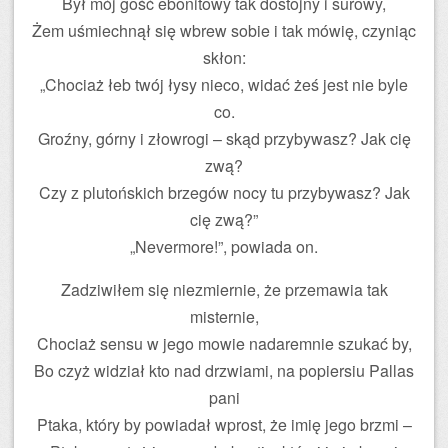
Był mój gość ebonitowy tak dostojny i surowy,
Żem uśmiechnął się wbrew sobie i tak mówię, czyniąc
skłon:
„Chociaż łeb twój łysy nieco, widać żeś jest nie byle
co.
Groźny, górny i złowrogi – skąd przybywasz? Jak cię
zwą?
Czy z plutońskich brzegów nocy tu przybywasz? Jak
cię zwą?”
„Nevermore!”, powiada on.
Zadziwiłem się niezmiernie, że przemawia tak
misternie,
Chociaż sensu w jego mowie nadaremnie szukać by,
Bo czyż widział kto nad drzwiami, na popiersiu Pallas
pani
Ptaka, który by powiadał wprost, że imię jego brzmi –