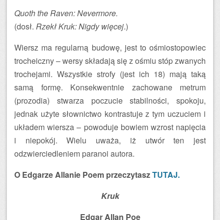
Quoth the Raven: Nevermore.
(dosł.
Rzekł Kruk: Nigdy więcej
.)
Wiersz ma regularną budowę, jest to ośmiostopowiec
trocheiczny – wersy składają się z ośmiu stóp zwanych
trochejami. Wszystkie strofy (jest ich 18) mają taką
samą formę. Konsekwentnie zachowane metrum
(prozodia) stwarza poczucie stabilności, spokoju,
jednak użyte słownictwo kontrastuje z tym uczuciem i
układem wiersza – powoduje bowiem wzrost napięcia
i niepokój. Wielu uważa, iż utwór ten jest
odzwierciedleniem paranoi autora.
O Edgarze Allanie Poem przeczytasz
TUTAJ.
Kruk
Edgar Allan Poe