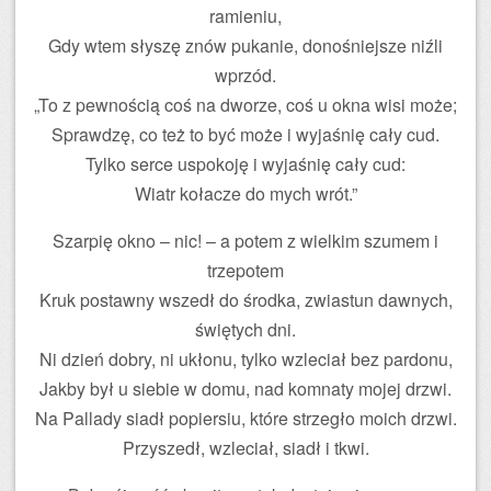
ramieniu,
Gdy wtem słyszę znów pukanie, donośniejsze niźli
wprzód.
„To z pewnością coś na dworze, coś u okna wisi może;
Sprawdzę, co też to być może i wyjaśnię cały cud.
Tylko serce uspokoję i wyjaśnię cały cud:
Wiatr kołacze do mych wrót.”
Szarpię okno – nic! – a potem z wielkim szumem i
trzepotem
Kruk postawny wszedł do środka, zwiastun dawnych,
świętych dni.
Ni dzień dobry, ni ukłonu, tylko wzleciał bez pardonu,
Jakby był u siebie w domu, nad komnaty mojej drzwi.
Na Pallady siadł popiersiu, które strzegło moich drzwi.
Przyszedł, wzleciał, siadł i tkwi.