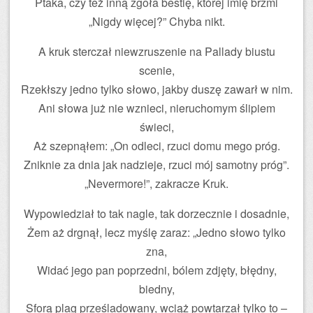
Ptaka, czy też inną zgoła bestię, której imię brzmi
„Nigdy więcej?” Chyba nikt.
A kruk sterczał niewzruszenie na Pallady biustu
scenie,
Rzekłszy jedno tylko słowo, jakby duszę zawarł w nim.
Ani słowa już nie wznieci, nieruchomym ślipiem
świeci,
Aż szepnąłem: „On odleci, rzuci domu mego próg.
Zniknie za dnia jak nadzieje, rzuci mój samotny próg”.
„Nevermore!”, zakracze Kruk.
Wypowiedział to tak nagle, tak dorzecznie i dosadnie,
Żem aż drgnął, lecz myślę zaraz: „Jedno słowo tylko
zna,
Widać jego pan poprzedni, bólem zdjęty, błędny,
biedny,
Sforą plag prześladowany, wciąż powtarzał tylko to –