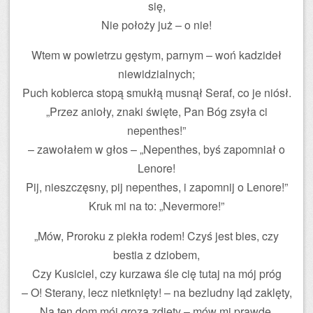
się,
Nie położy już – o nie!
Wtem w powietrzu gęstym, parnym – woń kadzideł
niewidzialnych;
Puch kobierca stopą smukłą musnął Seraf, co je niósł.
„Przez anioły, znaki święte, Pan Bóg zsyła ci
nepenthes!”
– zawołałem w głos – „Nepenthes, byś zapomniał o
Lenore!
Pij, nieszczęsny, pij nepenthes, i zapomnij o Lenore!”
Kruk mi na to: „Nevermore!”
„Mów, Proroku z piekła rodem! Czyś jest bies, czy
bestia z dziobem,
Czy Kusiciel, czy kurzawa śle cię tutaj na mój próg
– O! Sterany, lecz nietknięty! – na bezludny ląd zaklęty,
Na ten dom mój grozą zdjęty – mów mi prawdę,