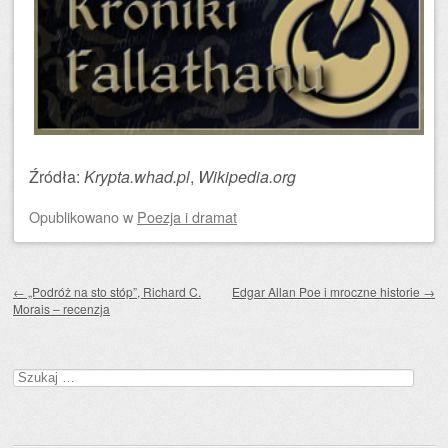
Źródła:
Krypta.whad.pl
,
Wikipedia.org
Opublikowano
w
Poezja i dramat
Zobacz wpisy
←
„Podróż na sto stóp”, Richard C.
Edgar Allan Poe i mroczne historie
→
Morais – recenzja
Szukaj: